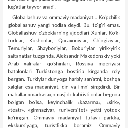
lug'atlar tayyorlanadi.
Globallashuv va ommaviy madaniyat… Ko'pchilik
globallashuv yangi hodisa deydi. Bu, to'g'ri emas.
Globallashuv o'zbeklarning ajdodlari Xunlar, Ko'k­
turklar, Kushonlar, Qoraxoniylar, Chingiziylar,
Temuriylar, Shayboniylar, Boburiylar yirik-yirik
saltanatlar tuzganda, Aleksandr Makedonskiy yoki
Arab xalifalari qo'shinlari, Rossiya imperiyasi
batalonlari Tur­kistonga bostirib kirganda ro'y
bergan. Turkiylar dunyo­ga harbiy san'atni, boshqa
xalqlar esa madaniyat, din va ilmni singdirdi. Bir
mahallar «madrasa», «masjid» kabi istilohlar begona
bo'lgan bo'lsa, keyinchalik «kazarma», «sirk»,
«teatr», «gimnaziya», «universitet» yetti yotdek
ko'ringan. Ommaviy madaniyat tufayli parkka,
ekskursiyaga, turistlikka boramiz. Ommaviy