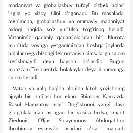
madaniyat va globallashuv tufayli o'zbek bolasi
ingliz yo xitoy tilini o'rganadi. Bu masalada,
menimcha, globallashuv va ommaviy madaniyat
axloqi haqi­da so'z yuritilsa to'g'riroq bo'ladi.
Vatanimiz qadimiy qadamjolaridan biri Nurota
muhitida voyaga yetganimizdan boshqa joylarda
bolalar nega bizdagidek notanish kimsalarga salom
berishmaydi deya hayron bo'lardik. Bugun
muazzam Toshkentda bolakaylar deyarli hammaga
salom beradi.
Vatan va xalq haqida alohida kitob yozishning
ajoyib bir natijasi bor ekan. Shimoliy Kavkazda
Rasul Hamzatov asari Dog'istonni yangi davr
g'ulg'ulalaridan asragan bir vosita bo'lsa, Imant
Ziedonis, O'ljas Sulaymonov, Abduqahhor
Ibrohimov esseistik asarlari o'zlari mansub