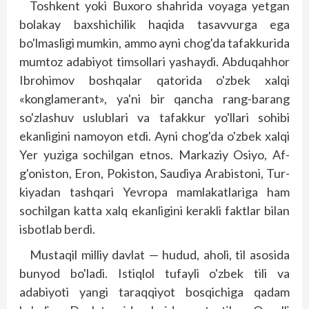
Toshkent yoki Buxoro shahrida voyaga yetgan
bolakay baxshichilik haqida tasavvurga ega
bo'lmasligi mumkin, ammo ayni chog'da tafakkurida
mumtoz adabiyot timsollari yashaydi. Abduqahhor
Ibrohimov bosh­qalar qatorida o'zbek xalqi
«konglamerant», ya'ni bir qancha rang-barang
so'zlashuv uslublari va tafakkur yo'llari sohibi
ekanligini namoyon etdi. Ayni chog'da o'zbek xal­qi
Yer yuziga sochilgan etnos. Markaziy Osiyo, Af­
g'oniston, Eron, Pokiston, Saudiya Arabistoni, Tur­
kiyadan tashqari Yevropa mamlakatlariga ham
sochilgan katta xalq ekanligini kerakli faktlar bilan
isbotlab berdi.
Mustaqil milliy davlat — hudud, aholi, til asosida
bunyod bo'ladi. Istiqlol tufayli o'zbek tili va
adabiyoti yangi taraqqiyot bosqichiga qadam