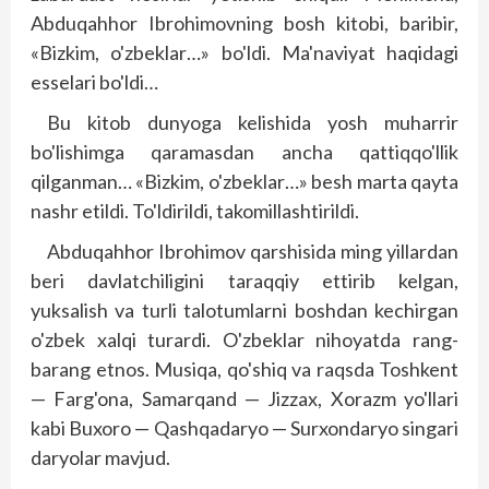
Abduqahhor Ibrohimovning bosh kitobi, baribir,
«Bizkim, o'zbeklar…» bo'l­di. Ma'naviyat haqidagi
esselari bo'ldi…
Bu kitob dunyoga kelishida yosh muharrir
bo'lishimga qaramasdan ancha qattiqqo'llik
qilganman… «Bizkim, o'zbeklar…» besh marta qayta
nashr etildi. To'ldirildi, takomillashtirildi.
Abduqahhor Ibrohimov qarshisida ming yillardan
beri davlatchiligini taraqqiy ettirib kelgan,
yuksalish va turli talotumlarni boshdan kechirgan
o'zbek xalqi turardi. O'zbeklar nihoyatda rang-
barang etnos. Musiqa, qo'shiq va raqsda Toshkent
— Farg'ona, Samarqand — Jizzax, Xorazm yo'llari
kabi Buxoro — Qashqadaryo — Surxondaryo singari
daryo­lar mavjud.