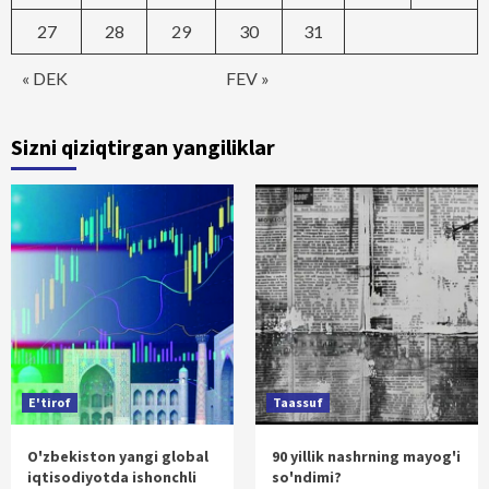
27
28
29
30
31
« DEK
FEV »
Sizni qiziqtirgan yangiliklar
E'tirof
Taassuf
O'zbekiston yangi global
90 yillik nashrning mayog'i
iqtisodiyotda ishonchli
so'ndimi?