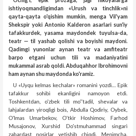
Ochig'i, epik prozaga, jajji hikoyalarga
ishtiyoqmandligimdan «Urush va tinchlik»ni
qayta-qayta o'qishim mumkin, menga Vil'yam
Shekspir yoki Antonio Kalderon asarlari sun'iy
tafakkurdek, yasama maydondek tuyulsa-da,
teatr — til yashab qolishi va boyishi maydoni.
Qadimgi yunonlar aynan teatr va amfiteatr
barpo etgani uchun tili va madaniyatini
mukammal asrab qoldi. Abduqahhor Ibrohimovni
ham aynan shu maydonda ko'ramiz.
U «Uyqu kelmas kechalar» romanini yozdi… Epik
tafakkur sohibi ekanligini namoyon etdi.
Toshkentdan, o'zbek tili mo''tadil, shevalar va
lahjalardan yiroqligi bois, Abdulla Qodiriy, Oybek,
O'lmas Umarbekov, O'tkir Hoshimov, Farhod
Musajonov, Xurshid Do'stmuhammad singari
zabardast nosirlar yetishib chiqdi. Menimcha,