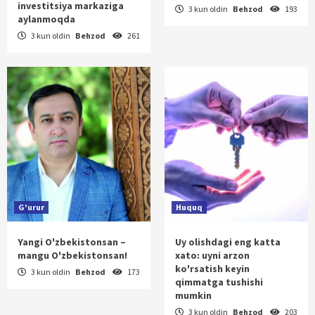
investitsiya markaziga
3 kun oldin
Behzod
193
aylanmoqda
3 kun oldin
Behzod
261
G'urur
Huquq
Yangi O'zbekistonsan –
Uy olishdagi eng katta
mangu O'zbekistonsan!
xato: uyni arzon
ko'rsatish keyin
3 kun oldin
Behzod
173
qimmatga tushishi
mumkin
3 kun oldin
Behzod
203