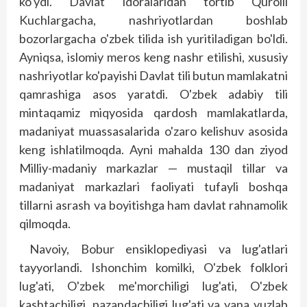
ko'ydi. Davlat idoralaridan tortib Qurolli
Kuchlargacha, nash­r­iyotlardan boshlab
bozorlargacha o'zbek tilida ish yuritiladigan bo'ldi.
Ayniqsa, islomiy meros keng nashr etilishi, xususiy
nashriyotlar ko'payishi Davlat tili butun mamlakatni
qamrashiga asos yaratdi. O'zbek adabiy tili
mintaqamiz miqyosida qardosh mamlakatlarda,
madaniyat muassasalarida o'za­ro kelishuv asosida
keng ishlatilmoqda. Ayni mahalda 130 dan ziyod
Milliy-madaniy markazlar — mustaqil tillar va
madaniyat markazlari faoliyati tufayli boshqa
tillarni asrash va boyitishga ham davlat rahnamolik
qilmoqda.
Navoiy, Bobur ensiklopediyasi va lug'atlari
tayyorlandi. Ishonchim komilki, O'zbek folklori
lug'ati, O'zbek me'morchiligi lug'ati, O'zbek
kashtachiligi, pazandachiligi lug'ati va yana yuzlab