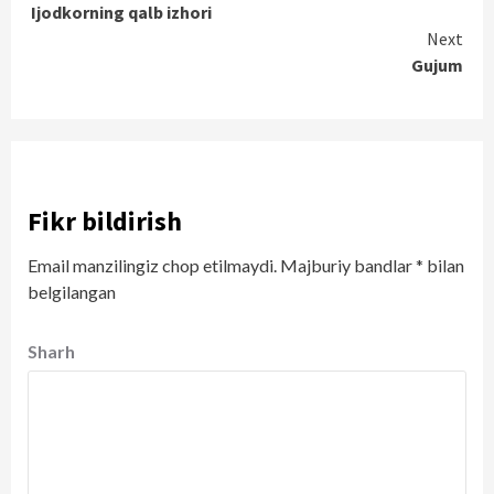
Ijodkorning qalb izhori
Reading
Next
Gujum
Fikr bildirish
Email manzilingiz chop etilmaydi.
Majburiy bandlar
*
bilan
belgilangan
Sharh