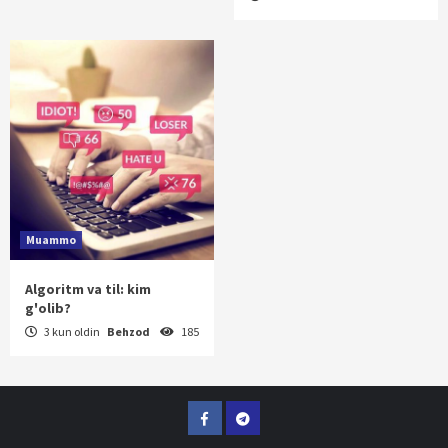
Muammo
Algoritm va til: kim
g'olib?
3 kun oldin
Behzod
185
Facebook
Telegram