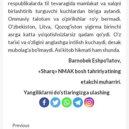
respublikalarda til tevaragida mamlakat va xalqni
birlashtirib turguvchi kuchlardan biriga aylandi.
Ommaviy talotum va o'pirilishlar ro'y bermadi.
O'zbekiston, Litva, Qozog'iston yigirma birinchi
asrga katta yo'qotishsizlarsiz qadam qo'y­di. O'z
tarixi va o'zligini anglashga intilish kuchaydi, desak
mubolag'a bo'l­maydi. Asl kitob hikmati ham shunda.
Barnobek Eshpo'latov,
«Sharq» NMAK bosh tahririyatining
etakchi muharriri.
Yangiliklarni do'stlaringizga ulashing
Continue
Previous