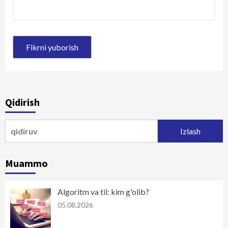
Qidirish
Qidirshish:
Muammo
Algoritm va til: kim g'olib?
05.08.2026