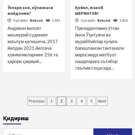
Ўзлари хон, кўланкаси
Қойил, жаноб
майдонми?
ШЕРМАТОВ!
5 yil oldin
Behzod
2 035
5 yil oldin
Behzod
1 819
Андижон вилоят
Президентимиз ўтган
маъмурий судининг
йили Ўқитувчи ва
маълум қилишича, 2017
мураббийлар кунига
йилдан 2021 йилгача
бағишланган тантанали
ҳокимликларнинг 256 та
маросимда матбуот
қарори ҳақиқий…
нашрларига эътибор
таълим соҳасида…
Maqolalar
Previous
1
2
3
4
5
Next
bo‘yicha
Қидириш
harakatlanish
Qidirshish: