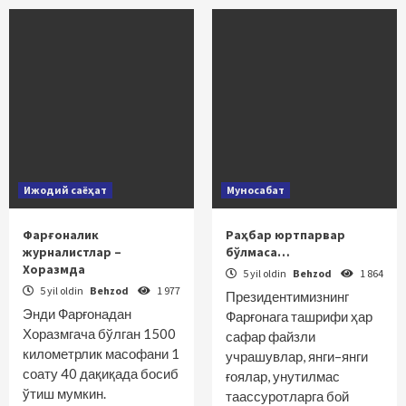
Ижодий саёҳат
Муносабат
Фарғоналик
Раҳбар юртпарвар
журналистлар –
бўлмаса…
Хоразмда
5 yil oldin
Behzod
1 864
5 yil oldin
Behzod
1 977
Президентимизнинг
Энди Фарғонадан
Фарғонага ташрифи ҳар
Хоразмгача бўлган 1500
сафар файзли
километрлик масофани 1
учрашувлар, янги–янги
соату 40 дақиқада босиб
ғоялар, унутилмас
ўтиш мумкин.
таассуротларга бой