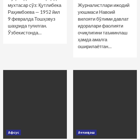
мухтасар сўз: Қутлибека
Журналистлари ижодий
Раҳимбоева — 1952 йил
уюшмаси Навоий
9 февралда Тошҳовуз
вилояти бўлими давлат
шаҳрида туғилган.
идоралари фаолияти
Ўзбекистонда…
очиқлигини таъминлаш
ҳамда амалга
оширилаётган…
Афсус
Аччиқтош