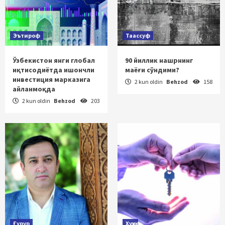
Эътироф
Таассуф
Ўзбекистон янги глобал
90 йиллик нашрнинг
иқтисодиётда ишончли
маёғи сўндими?
инвестиция марказига
2 kun oldin
Behzod
158
айланмоқда
2 kun oldin
Behzod
203
Ғурур
Ҳуқуқ