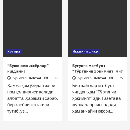
Хотира
Иккинчи фикр
“Буюк режиссёрлар”
Бугунги матбуот
ишдами?
“Тўртинчи ҳокимият”ми?
5 yil oldin
Behzod
1 917
5 yil oldin
Behzod
1 875
Ҳамма ҳам ўзидан яхши
Бир пайтлар матбуот
ном қолдиргиси келади,
чиндан ҳам “Тўртинчи
албатта. Ҳаракати сабаб,
ҳокимият” эди. Газета ва
бир касбнинг этагини
журналларнинг адади
тутиб, ўз…
ҳам анчайин юқори…