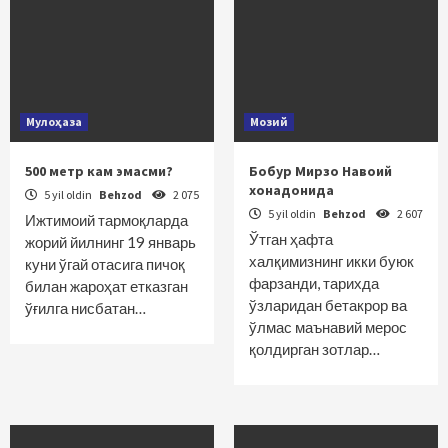
Мулоҳаза
Мозий
500 метр кам эмасми?
Бобур Мирзо Навоий
хонадонида
5 yil oldin
Behzod
2 075
5 yil oldin
Behzod
2 607
Ижтимоий тармоқларда
Ўтган ҳафта
жорий йилнинг 19 январь
халқимизнинг икки буюк
куни ўгай отасига пичоқ
фарзанди, тарихда
билан жароҳат етказган
ўзларидан бетакрор ва
ўғилга нисбатан…
ўлмас маънавий мерос
қолдирган зотлар…