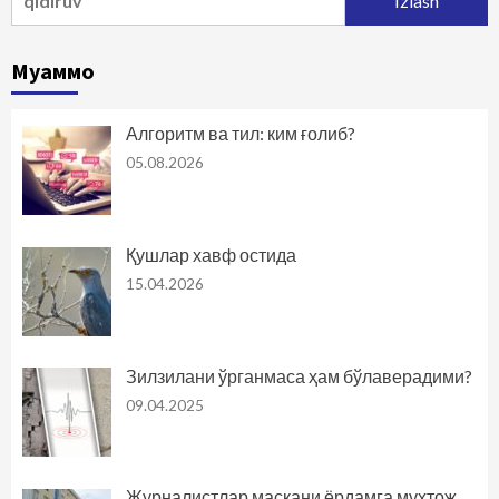
Муаммо
Алгоритм ва тил: ким ғолиб?
05.08.2026
Қушлар хавф остида
15.04.2026
Зилзилани ўрганмаса ҳам бўлаверадими?
09.04.2025
Журналистлар маскани ёрдамга муҳтож