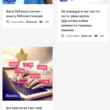
Янги Ўзбекистонсан –
Уй олишдаги энг катта
мангу Ўзбекистонсан!
хато: уйни арзон
кўрсатиш кейин
2 kun oldin
Behzod
143
қимматга тушиши
мумкин
2 kun oldin
Behzod
162
Муаммо
Алгоритм ва тил: ким