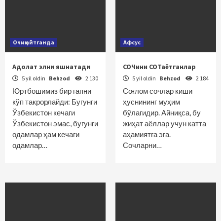
Очиқ айтганда
Афсус
Адолат элни яшнатади
СОЧини СОТаётганлар
5 yil oldin
Behzod
2 130
5 yil oldin
Behzod
2 184
Юртбошимиз бир гапни
Соғлом сочлар киши
кўп такрорлайди: Бугунги
ҳуснининг муҳим
Ўзбекистон кечаги
бўлагидир. Айниқса, бу
Ўзбекистон эмас, бугунги
жиҳат аёллар учун катта
одамлар ҳам кечаги
аҳамиятга эга.
одамлар…
Сочларни…