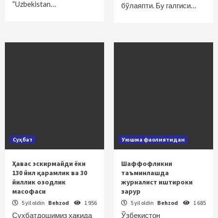
“Uzbekistan…
бўлаяпти. Бу галгиси…
Суҳбат
Уюшма фаолиятидан
Ҳавас эскирмайди ёки
Шаффофликни
130 йил қарамлик ва 30
таъминлашда
йиллик озодлик
журналист иштироки
масофаси
зарур
5 yil oldin
Behzod
1 956
5 yil oldin
Behzod
1 685
Суҳбатдошимиз ҳақида
Ўзбекистон