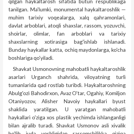
qilgan haykaltarosh sifatida butun respublikaga
tanilgan. Ma'lumki, monumental haykaltaroshlik —
muhim tarixiy voqealarga, xalq qahramonlari,
davlat arboblari, atoqli shaxslar, rassom, yozuvchi,
shoirlar, olimlar, fan arboblari va tarixiy
shaxslarning xotirasiga bag'ishlab ishlanadi.
Bunday haykallar katta, ochiq maydonlarga, ko'cha
boshlariga qo'yiladi.
Shavkat Usmonovning mahobatli haykaltaroshlik
asarlari Urganch shahrida, viloyatning turli
tumanlarida qad rostlab turibdi. Haykaltaroshning
Abulg'ozi Bahodirxon, Avaz O'tar, Ogahiy, Komiljon
Otaniyozov, Alisher Navoiy haykallari byust
shaklida yaratilgan. U yaratgan mahobatli
haykallari o'ziga xos plastik yechimda ishlanganligi
bilan ajralib turadi. Shavkat Usmonov asli xivalik
bo'lib juda yoshligidan rassomchilikka qiziqa