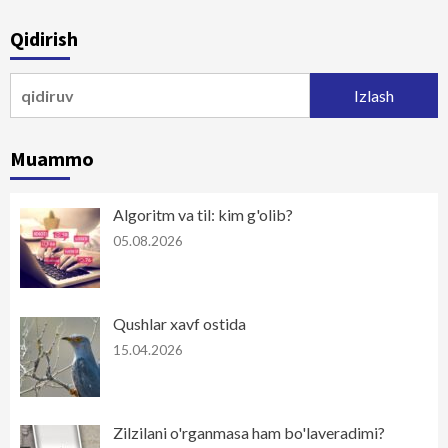
Qidirish
Qidirshish:
Muammo
Algoritm va til: kim g'olib?
05.08.2026
Qushlar xavf ostida
15.04.2026
Zilzilani o'rganmasa ham bo'laveradimi?