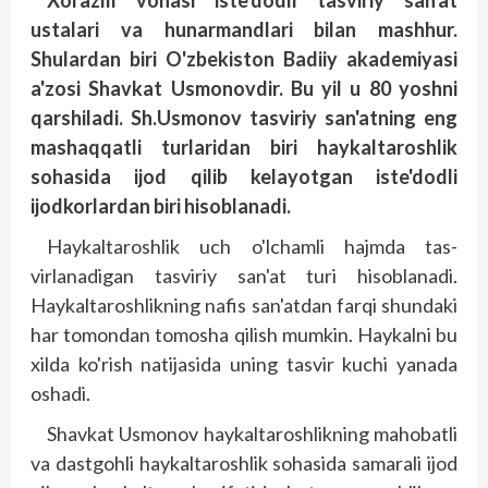
Xorazm vohasi iste'dodli tasviriy san'at
ustalari va hunarmandlari bilan mashhur.
Shulardan biri O'zbekiston Badiiy akademiyasi
a'zosi Shavkat Usmonovdir. Bu yil u 80 yoshni
qarshiladi. Sh.Usmonov tasviriy san'atning eng
mashaqqatli turlaridan biri haykaltaroshlik
sohasida ijod qilib kelayotgan iste'dodli
ijodkorlardan biri hisoblanadi.
Haykaltaroshlik uch o'lchamli hajmda tas­
virlanadigan tasviriy san'at turi hisoblanadi.
Haykaltaroshlikning nafis san'atdan farqi shundaki
har tomondan tomosha qilish mumkin. Haykalni bu
xilda ko'rish natijasida uning tasvir kuchi yanada
oshadi.
Shavkat Usmonov haykaltaroshlikning mahobatli
va dastgohli haykaltaroshlik sohasida samarali ijod