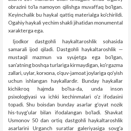
obrazini to'la namoyon qilishga muvaffaq bo'lgan.
Keyinchalik bu haykal qattiq materialga ko'chirildi.
Ogahiy haykali yechim shakli jihatidan monumental
xarakterga ega.
Ijodkor dastgohli haykaltaroshlik sohasida
samarali ijod qiladi. Dastgohli haykaltaroshlik —
mustaqil mazmun va syujetga ega bo'lgan,
san'atning boshqa turlariga kirmaydigan, ko'rgazma
zallari, uylar, korxona, o'quv-jamoat joylariga qo'yish
uchun ishlangan haykallardir. Bunday haykallar
kichikroq hajmda bo'lsa-da, unda inson
psixologiyasi va ichki kechinmalari o'z ifodasini
topadi. Shu boisdan bunday asarlar g'oyat nozik
his-tuyg'ular bilan ifodalangan bo'ladi. Shavkat
Usmonov 50 dan ortiq dastgohli haykaltaroshlik
asarlarini Urganch suratlar galeriyasiga sovg'a