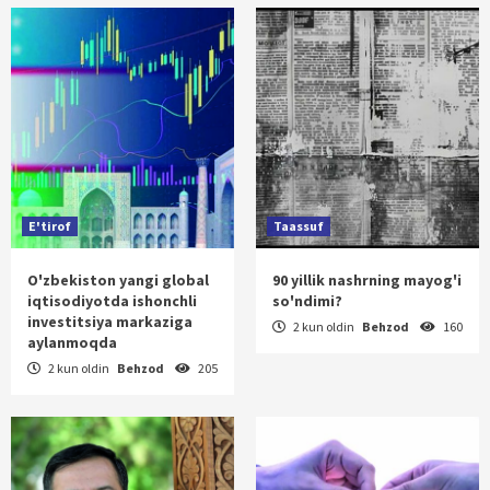
E'tirof
Taassuf
O'zbekiston yangi global
90 yillik nashrning mayog'i
iqtisodiyotda ishonchli
so'ndimi?
investitsiya markaziga
2 kun oldin
Behzod
160
aylanmoqda
2 kun oldin
Behzod
205