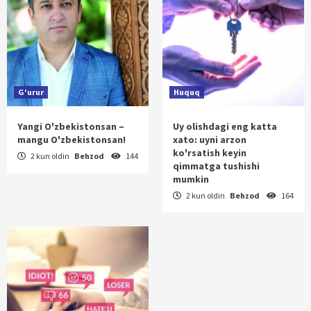
G'urur
Huquq
Yangi O'zbekistonsan –
Uy olishdagi eng katta
mangu O'zbekistonsan!
xato: uyni arzon
ko'rsatish keyin
2 kun oldin
Behzod
144
qimmatga tushishi
mumkin
2 kun oldin
Behzod
164