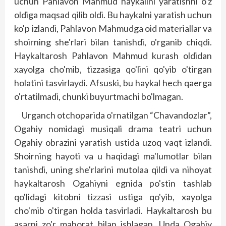
uchun Pahlavon Mahmud haykalini yaratishni o'z
oldiga maqsad qilib oldi. Bu haykalni yaratish uchun
ko'p izlandi, Pahlavon Mahmudga oid materiallar va
shoirning she'rlari bilan tanishdi, o'rganib chiqdi.
Haykaltarosh Pahlavon Mahmud kurash oldidan
xayolga cho'mib, tizzasiga qo'lini qo'yib o'tirgan
holatini tasvirlaydi. Afsuski, bu haykal hech qaerga
o'rtatilmadi, chunki buyurtmachi bo'lmagan.
Urganch otchoparida o'rnatilgan “Chavan­dozlar”,
Ogahiy nomidagi musiqali drama teatri uchun
Ogahiy obrazini yaratish ustida uzoq vaqt izlandi.
Shoirning hayoti va u haqidagi ma'lumotlar bilan
tanishdi, uning she'rlarini mutolaa qildi va nihoyat
haykaltarosh Ogahiyni egnida po'stin tashlab
qo'lidagi kitobni tizzasi ustiga qo'yib, xayolga
cho'mib o'tirgan holda tasvirladi. Haykaltarosh bu
asarni zo'r mahorat bilan ishlagan. Unda Ogahiy