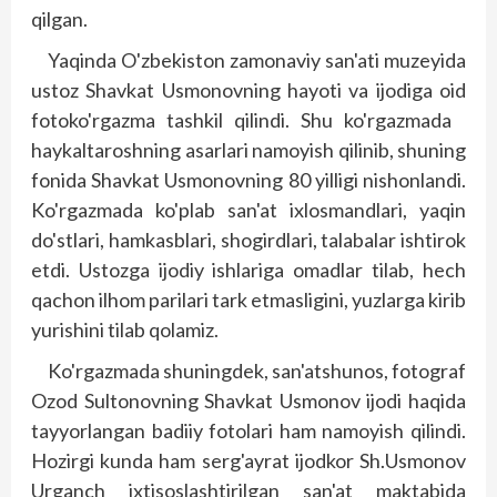
qilgan.
Yaqinda O'zbekiston zamonaviy san'ati muzeyida
ustoz Shavkat Usmonovning hayoti va ijodiga oid
fotoko'rgazma tashkil qilindi. Shu ko'rgazmada
haykaltaroshning asarlari namoyish qilinib, shuning
fonida Shavkat Usmonovning 80 yilligi nishonlandi.
Ko'rgazmada ko'plab san'at ixlosmandlari, yaqin
do'stlari, hamkasblari, shogirdlari, talabalar ishtirok
etdi. Ustozga ijodiy ishlariga omadlar tilab, hech
qachon ilhom parilari tark etmasligini, yuzlarga kirib
yurishini tilab qolamiz.
Ko'rgazmada shuningdek, san'atshunos, fotograf
Ozod Sultonovning Shavkat Usmonov ijodi haqida
tayyorlangan badiiy fotolari ham namoyish qilindi.
Hozirgi kunda ham serg'ayrat ijodkor Sh.Usmonov
Urganch ixtisos­lashtirilgan san'at maktabida