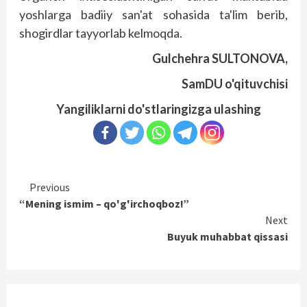
yoshlarga badiiy san'at sohasida ta'lim berib,
shogirdlar tayyorlab kelmoqda.
Gulchehra SULTONOVA,
SamDU o'qituvchisi
Yangiliklarni do'stlaringizga ulashing
Continue
Previous
“Mening ismim – qo'g'irchoqboz!”
Reading
Next
Buyuk muhabbat qissasi