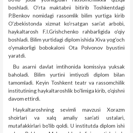
boshladi. O'rta maktabni bitirib Toshkentdagi
P.Benkov nomidagi rassomlik bilim yurtiga kirib
O'zbekistonda xizmat ko'rsatgan san'at arbobi,
haykaltarosh F.I.Grishchenko rahbarligida o'qiy
boshladi. Bilim yurtidagi diplom ishida Xiva yog'och
o'ymakorligi bobokaloni Ota Polvonov byustini
yaratdi.
Bu asarni davlat imtihonida komissiya yuksak
baholadi. Bilim yurtini imtiyozli dip­lom bilan
tamomladi. Keyin Toshkent teatr va rassomchilik
institutining haykaltaroshlik bo'limiga kirib, o'qishni
davom ettirdi.
Haykaltaroshning sevimli mavzusi Xorazm
shoirlari va xalq amaliy san'ati ustalari,
mutafakkirlari bo'lib qoldi. U institutda dip­lom ishi