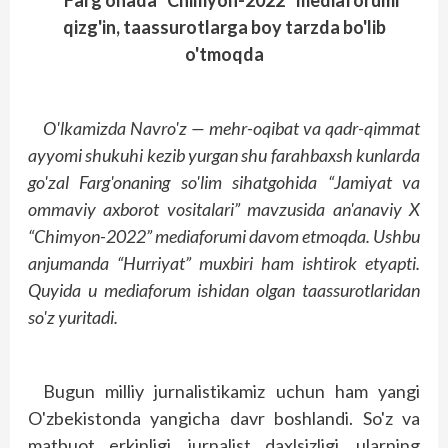
Farg'onada “Chimyon-2022” mediaforumi
qizg'in, taassurotlarga boy tarzda bo'lib
o'tmoqda
O'lkamizda Navro'z — mehr-oqibat va qadr-qimmat
ayyomi shukuhi kezib yurgan shu farahbaxsh kunlarda
go'zal Farg'onaning so'lim sihatgohida “Jamiyat va
ommaviy axborot vositalari” mavzusida an'anaviy X
“Chimyon-2022” mediaforumi davom etmoqda. Ushbu
anjumanda “Hurriyat” muxbiri ham ishtirok etyapti.
Quyida u mediaforum ishidan olgan taassurotlaridan
so'z yuritadi.
Bugun milliy jurnalistikamiz uchun ham yangi
O'zbekistonda yangicha davr bosh­landi. So'z va
matbuot erkinligi, jurnalist daxlsizligi, ularning