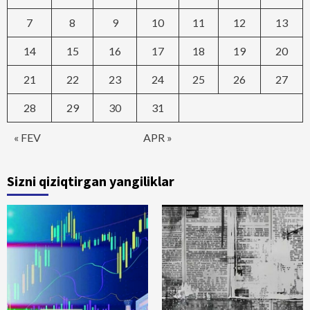
7
8
9
10
11
12
13
14
15
16
17
18
19
20
21
22
23
24
25
26
27
28
29
30
31
« FEV
APR »
Sizni qiziqtirgan yangiliklar