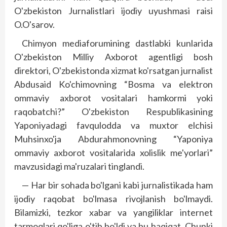
O'zbekiston Jurnalistlari ijodiy uyushmasi raisi
O.O'sarov.
Chimyon mediaforumining dastlabki kunlarida
O'zbekis­ton Milliy Axborot agentligi bosh
direktori, O'zbekis­tonda xizmat ko'rsatgan jurnalist
Abdusaid Ko'chimovning “Bosma va elektron
ommaviy axborot vositalari hamkormi yoki
raqobatchi?” O'zbekiston Respublikasining
Yaponiyadagi favqulodda va muxtor elchisi
Muhsinxo'ja Abdurahmonovning “Yaponiya
ommaviy axborot vositalarida xolislik me'yorlari”
mavzusidagi ma'ruzalari tinglandi.
— Har bir sohada bo'lgani kabi jurnalistikada ham
ijodiy raqobat bo'lmasa rivojlanish bo'lmaydi.
Bilamizki, tezkor xabar va yangilik­lar internet
tarmoqlari qo'liga o'tib bo'ldi va bu haqiqat. Chunki