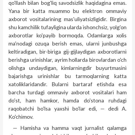
qo'llash bilan bog'liq savodsizlik haqidagina emas.
Yana bir katta muammo bu elektron ommaviy
axborot vositalarining mas'uliyatsizligidir. Birgina
shu kamchilik tufayligina ularda ishonchsiz, yolg'on
axborotlar ko'payib bormoqda. Odamlarga xolis
ma'nodagi ozuqa berish emas, ularni junbushga
keltiradigan, bir-biriga gij-gijlaydigan axborotlarni
berishga urinishlar, ayrim hollarda birovlardan o'ch
olishga undaydigan, kimlarningdir buyurtmasini
bajarishga urinishlar bu tarmoqlarning katta
xatoliklaridandir. Bularni bartaraf etishda esa
barcha turdagi ommaviy axborot vositalari ham
do'st, ham hamkor, hamda do'stona ruhdagi
raqobatchi bo'lsa yaxshi bo'lar edi, — dedi A.
Ko'chimov.
— Hamisha va hamma vaqt jurnalist qalamga