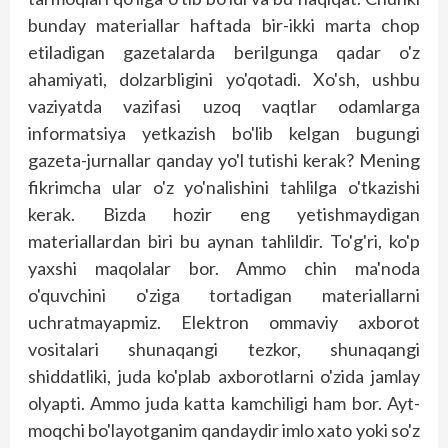
bunday materiallar haftada bir-ikki marta chop
etiladigan gazetalarda berilgunga qadar o'z
ahamiyati, dolzarbligini yo'qotadi. Xo'sh, ushbu
vaziyatda vazifasi uzoq vaqtlar odamlarga
informatsiya yetkazish bo'lib kelgan bugungi
gazeta-jurnallar qanday yo'l tutishi kerak? Mening
fikrimcha ular o'z yo'nalishini tahlilga o'tkazishi
kerak. Bizda hozir eng yetishmaydigan
materiallardan biri bu aynan tahlildir. To'g'ri, ko'p
yaxshi maqolalar bor. Ammo chin ma'noda
o'quvchini o'ziga tortadigan materiallarni
uchratmayapmiz. Elektron ommaviy axborot
vositalari shunaqangi tezkor, shunaqangi
shiddatliki, juda ko'plab axborotlarni o'zida jamlay
olyapti. Ammo juda katta kamchiligi ham bor. Ayt­
moqchi bo'layotganim qandaydir imlo xato yoki so'z