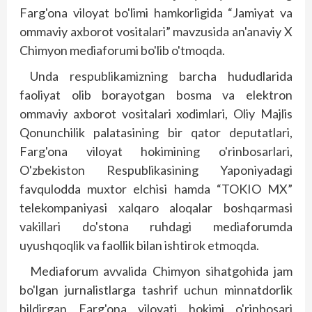
Farg'ona viloyat bo'limi hamkorligida “Jamiyat va
ommaviy axborot vositalari” mavzusida an'anaviy X
Chimyon mediaforumi bo'lib o'tmoqda.
Unda respublikamizning barcha hududlarida
faoliyat olib borayotgan bosma va elektron
ommaviy axborot vositalari xodimlari, Oliy Majlis
Qonunchilik palatasining bir qator deputatlari,
Farg'ona viloyat hokimining o'rinbosarlari,
O'zbekiston Respublikasining Yaponiyadagi
favqulodda muxtor elchisi hamda “TOKIO MX”
telekompaniyasi xalqaro aloqalar boshqarmasi
vakillari do'stona ruhdagi mediaforumda
uyushqoqlik va faollik bilan ishtirok etmoqda.
Mediaforum avvalida Chimyon sihatgohida jam
bo'lgan jurnalistlarga tashrif uchun minnatdorlik
bildirgan Farg'ona viloyati hokimi o'rinbosari