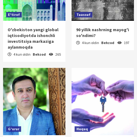
E'tirof
Taassuf
O'zbekiston yangi global
90 yillik nashrning mayog'i
iqtisodiyotda ishonchli
so'ndimi?
investitsiya markaziga
4 kun oldin
Behzod
197
aylanmoqda
4 kun oldin
Behzod
265
G'urur
Huquq