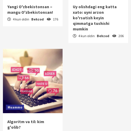
Yangi O'zbekistonsan –
Uy olishdagi eng katta
mangu O'zbekistonsan!
xato: uyni arzon
ko'rsatish keyin
4 kun oldin
Behzod
176
qimmatga tushishi
mumkin
4 kun oldin
Behzod
206
Muammo
Algoritm va til: kim
g'olib?