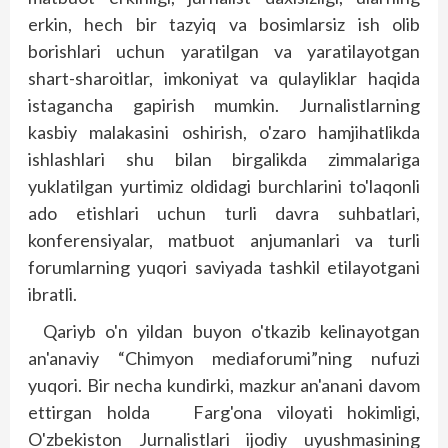
erkin, hech bir tazyiq va bosimlarsiz ish olib
borishlari uchun yaratilgan va yaratilayotgan
shart-sharoitlar, imkoniyat va qulayliklar haqida
istagancha gapirish mumkin. Jurnalistlarning
kasbiy malakasini oshirish, o'zaro hamjihatlikda
ishlashlari shu bilan birgalikda zimmalariga
yuklatilgan yurtimiz oldidagi burchlarini to'laqonli
ado etishlari uchun turli davra suhbatlari,
konferensiyalar, matbuot anjumanlari va turli
forumlarning yuqori saviyada tashkil etilayotgani
ibratli.
Qariyb o'n yildan buyon o'tkazib kelinayotgan
an'anaviy “Chimyon mediaforumi”ning nufuzi
yuqori. Bir necha kundirki, mazkur an'anani davom
ettirgan holda Farg'ona viloyati hokimligi,
O'zbekiston Jurnalistlari ijodiy uyushmasining