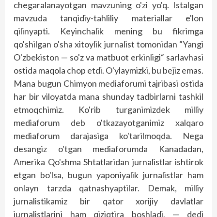
chegaralanayotgan mavzuning o'zi yo'q. Istalgan
mavzuda tanqidiy-tahliliy materiallar e'lon
qilinyapti. Keyinchalik mening bu fik­rimga
qo'shilgan o'sha xitoylik jurnalist tomonidan “Yangi
O'zbekiston — so'z va matbuot erkinligi“ sarlavhasi
ostida maqola chop etdi. O'ylaymizki, bu bejiz emas.
Mana bugun Chimyon mediaforumi tajribasi ostida
har bir viloyatda mana shunday tadbirlarni tashkil
etmoqchimiz. Ko'rib turganimizdek milliy
mediaforum deb o'tkazayotganimiz xalqaro
mediaforum darajasiga ko'tarilmoqda. Nega
desangiz o'tgan mediaforumda Kanadadan,
Amerika Qo'shma Shtatlaridan jurnalistlar ishtirok
etgan bo'lsa, bugun yaponiyalik jurnalistlar ham
onlayn tarzda qatnashyaptilar. Demak, milliy
jurnalistikamiz bir qator xorijiy davlatlar
jurnalistlarini ham qiziqtira bosh­ladi, — dedi