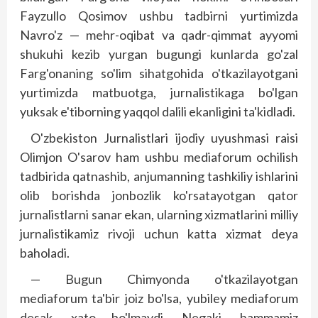
Fayzullo Qosimov ushbu tadbirni yurtimizda
Navro'z — mehr-oqibat va qadr-qimmat ayyomi
shukuhi kezib yurgan bugungi kunlarda go'zal
Farg'onaning so'lim sihatgohida o'tkazilayotgani
yurtimizda matbuotga, jurnalistikaga bo'lgan
yuksak e'tiborning yaqqol dalili ekanligini ta'kid­ladi.
O'zbekiston Jurnalistlari ijodiy uyushmasi raisi
Olimjon O'sarov ham ushbu mediaforum ochilish
tadbirida qatnashib, anjumanning tashkiliy ishlarini
olib borishda jonbozlik ko'rsatayotgan qator
jurnalistlarni sanar ekan, ularning xizmatlarini milliy
jurnalistikamiz rivoji uchun katta xizmat deya
baholadi.
— Bugun Chimyonda o'tkazilayotgan
mediaforum ta'bir joiz bo'lsa, yubiley mediaforum
desak, xato bo'lmaydi. Negaki, hammamiz