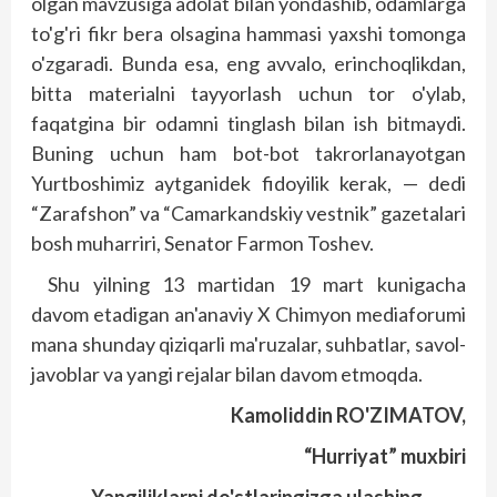
olgan mavzusiga adolat bilan yondashib, odamlarga
to'g'ri fikr bera olsagina hammasi yaxshi tomonga
o'zgaradi. Bunda esa, eng avvalo, erinchoqlikdan,
bitta materialni tayyorlash uchun tor o'ylab,
faqatgina bir odamni tinglash bilan ish bitmaydi.
Buning uchun ham bot-bot takrorlanayotgan
Yurtboshimiz aytganidek fidoyilik kerak, — dedi
“Zarafshon” va “Camarkandskiy vestnik” gazetalari
bosh muharriri, Senator Farmon Toshev.
Shu yilning 13 martidan 19 mart kunigacha
davom etadigan an'anaviy X Chimyon mediaforumi
mana shunday qiziqarli ma'ruzalar, suhbatlar, savol-
javoblar va yangi rejalar bilan davom etmoqda.
Kamoliddin RO'ZIMATOV,
“Hurriyat” muxbiri