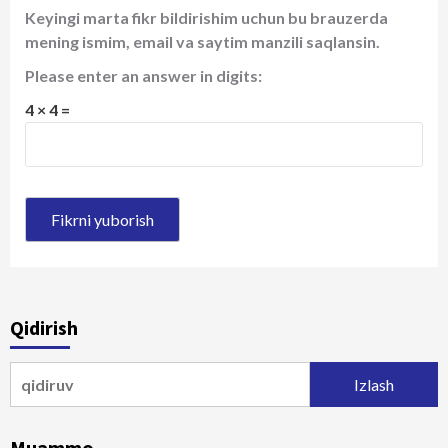
Keyingi marta fikr bildirishim uchun bu brauzerda
mening ismim, email va saytim manzili saqlansin.
Please enter an answer in digits:
4 × 4 =
Qidirish
Qidirshish:
Muammo