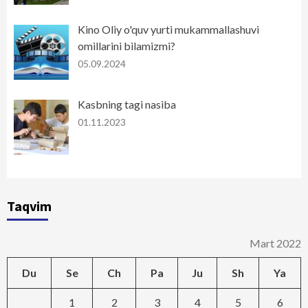
Kino Oliy o'quv yurti mukammallashuvi
omillarini bilamizmi?
05.09.2024
Kasbning tagi nasiba
01.11.2023
Taqvim
Mart 2022
Du
Se
Ch
Pa
Ju
Sh
Ya
1
2
3
4
5
6