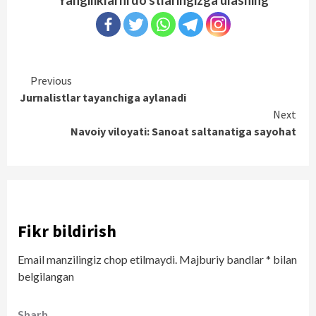
Yangiliklarni do'stlaringizga ulashing
Continue
Previous
Jurnalistlar tayanchiga aylanadi
Reading
Next
Navoiy viloyati: Sanoat saltanatiga sayohat
Fikr bildirish
Email manzilingiz chop etilmaydi.
Majburiy bandlar
*
bilan
belgilangan
Sharh