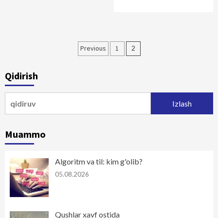
Maqolalar
Previous
1
2
bo‘yicha
Qidirish
harakatlanish
Qidirshish:
Muammo
Algoritm va til: kim g'olib?
05.08.2026
Qushlar xavf ostida