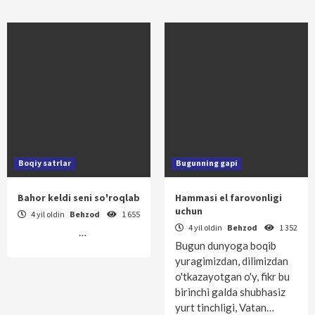
Boqiy satrlar
Bugunning gapi
Bahor keldi seni so'roqlab
Hammasi el farovonligi
uchun
4 yil oldin
Behzod
1 655
4 yil oldin
Behzod
1 352
…
Bugun dunyoga boqib
yuragimizdan, dilimizdan
o'tkazayotgan o'y, fikr bu
birinchi galda shubhasiz
yurt tinchligi, Vatan…