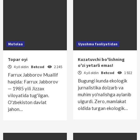
Mutolaa
Uyushma faoliyatidan
Topar oyi
Kuzatuvchi bo'lishning
o'zi yetarli emas!
4 yil oldin
Behzod
2 245
4 yil oldin
Behzod
1 922
Farrux Jabborov Muallif
Bugungi kunda ekologik
haqida: Farrux Jabborov
jurnalistika dolzarb va
— 1985 yili Jizzax
muhim yo'nalishga aylanib
viloyatida tug'ilgan.
ulgurdi. Zero, mamlakat
O'zbekiston davlat
oldida turgan ekologik…
jahon…