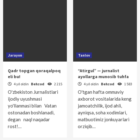
Jarayon
Tanlov
Qadr topgan qoraqalpoq
“Atirgul” — jurnalist
eli bu!
ayollarga munosib tuhfa
4 yil oldin
Behzod
2 215
4 yil oldin
Behzod
1 583
O'zbekiston Jurnalistlari
O'tgan hafta ommaviy
ijodiy uyushmasi
axborot vositalarida keng
yo'llanmasi bilan Vatan
jamoatchilik, ijod ahli,
ostonadan boshlanadi,
ayniqsa, soha xodimlari,
degan naql naqadar
matbuotimiz jonkuyarlari
rost!…
orziqib…