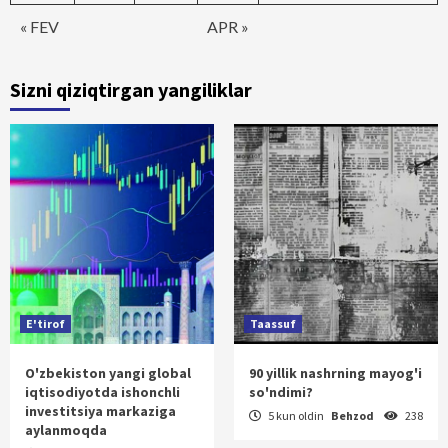
« FEV
APR »
Sizni qiziqtirgan yangiliklar
E'tirof
Taassuf
O'zbekiston yangi global
90 yillik nashrning mayog'i
iqtisodiyotda ishonchli
so'ndimi?
investitsiya markaziga
5 kun oldin
Behzod
238
aylanmoqda