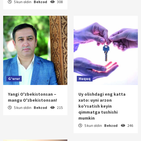
5 kun oldin
Behzod
308
G'urur
Huquq
Yangi O'zbekistonsan –
Uy olishdagi eng katta
mangu O'zbekistonsan!
xato: uyni arzon
ko'rsatish keyin
5 kun oldin
Behzod
215
qimmatga tushishi
mumkin
5 kun oldin
Behzod
246