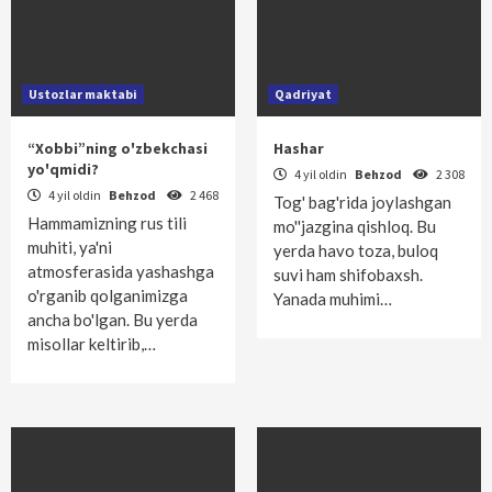
Ustozlar maktabi
Qadriyat
“Xobbi”ning o'zbekchasi
Hashar
yo'qmidi?
4 yil oldin
Behzod
2 308
4 yil oldin
Behzod
2 468
Tog' bag'rida joylashgan
Hammamizning rus tili
mo''jazgina qishloq. Bu
muhiti, ya'ni
yerda havo toza, buloq
atmosferasida yashashga
suvi ham shifobaxsh.
o'rganib qolganimizga
Yanada muhimi…
ancha bo'lgan. Bu yerda
misollar keltirib,…