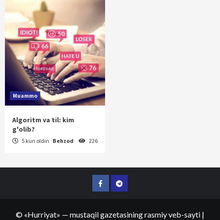
Muammo
Algoritm va til: kim
g'olib?
5 kun oldin
Behzod
226
Facebook
Telegram
©
«Hurriyat»
— mustaqil gazetasining rasmiy veb-sayti
|