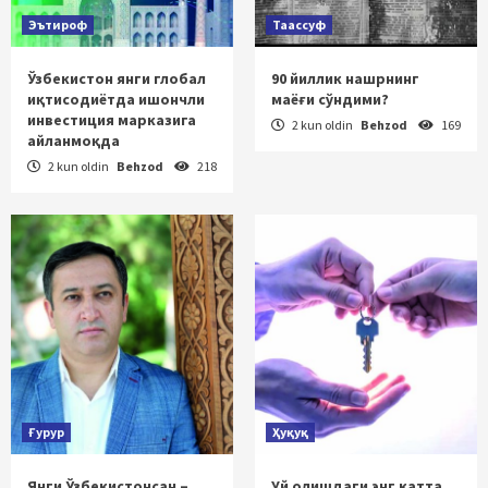
Эътироф
Таассуф
Ўзбекистон янги глобал
90 йиллик нашрнинг
иқтисодиётда ишончли
маёғи сўндими?
инвестиция марказига
2 kun oldin
Behzod
169
айланмоқда
2 kun oldin
Behzod
218
Ғурур
Ҳуқуқ
Янги Ўзбекистонсан –
Уй олишдаги энг катта