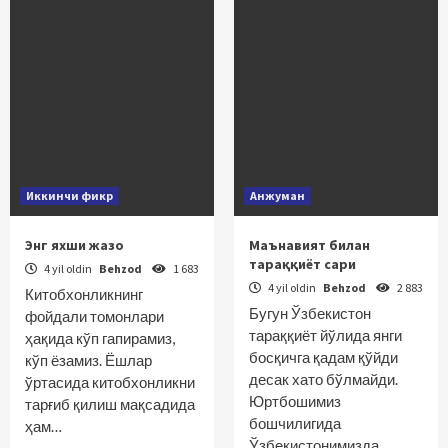
Иккинчи фикр
Анжуман
Энг яхши жазо
Маънавият билан
тараққиёт сари
4 yil oldin
Behzod
1 683
4 yil oldin
Behzod
2 883
Китобхонликнинг
Бугун Ўзбекистон
фойдали томонлари
тараққиёт йўлида янги
ҳақида кўп гапирамиз,
босқичга қадам қўйди
кўп ёзамиз. Ёшлар
десак хато бўлмайди.
ўртасида китобхонликни
Юртбошимиз
тарғиб қилиш мақсадида
бошчилигида
ҳам…
Ўзбекистонимизда