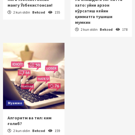
мангу Ўзбекистонсан!
хато: уйни арзон
кўрсатиш кейин
2 kun oldin
Behzod
155
қимматга тушиши
мумкин
2 kun oldin
Behzod
178
Муаммо
Алгоритм ва тил: ким
ғолиб?
2 kun oldin
Behzod
159