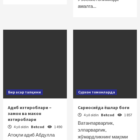
амалга…
Бир асар талқини
Сурхон томонларда
Адиб изтироблари –
Сариосиёда ёшлар боғи
замон ва макон
4 yil oldin
Behzod
1 857
изтироблари
Ватанпарварлик,
4 yil oldin
Behzod
1 490
элпарварлик,
Атоқли адиб Абдулла
жўмардликнинг мақоми