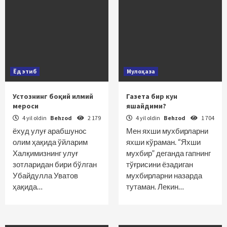
Ёд этиб
Мулоҳаза
Устознинг боқий илмий
Газета бир кун
мероси
яшайдими?
4 yil oldin
Behzod
2 179
4 yil oldin
Behzod
1 704
ёхуд улуғ арабшунос
Мен яхши мухбирларни
олим ҳақида ўйларим
яхши кўраман. “Яхши
Халқимизнинг улуғ
мухбир” деганда гапнинг
зотларидан бири бўлган
тўғрисини ёзадиган
Убайдулла Уватов
мухбирларни назарда
ҳақида…
тутаман. Лекин…