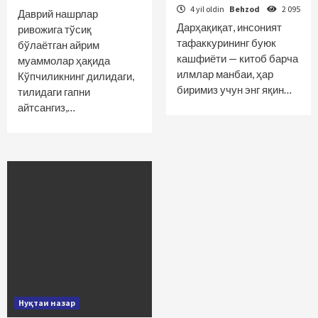
4 yil oldin
Behzod
2 095
Даврий нашрлар
Дарҳақиқат, инсоният
ривожига тўсиқ
тафаккурининг буюк
бўлаётган айрим
кашфиёти — китоб барча
муаммолар ҳақида
илмлар манбаи, ҳар
Кўпчиликнинг дилидаги,
биримиз учун энг яқин…
тилидаги гапни
айтсангиз,…
Нуқтаи назар