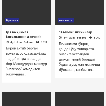
Мутолаа
Ана холос
Ҳаёт ва ҳикмат
“Аълочи” иккичилар
(анъананинг давоми)
4 yil oldin
Behzod
3 060
4 yil oldin
Behzod
1 634
Биласизми кўпроқ
Биров айтиб берган
қандай ўқувчилар ота-
воқеа асосида асар ёзиш
онасига устозидан
‒ адабиётда аввалдан
шикоят қилиб боради?
бор. Машҳурдан-машҳур
Ўқишга умуман қизиқиши
“Ревизор” комедияси
бўлмаган, танбал ва…
мазмунини…