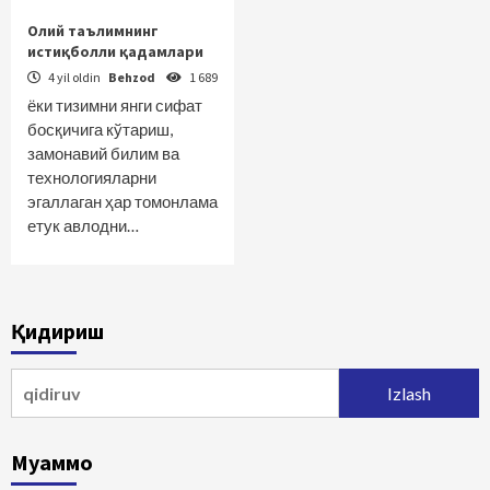
Олий таълимнинг
истиқболли қадамлари
4 yil oldin
Behzod
1 689
ёки тизимни янги сифат
босқичига кўтариш,
замонавий билим ва
технологияларни
эгаллаган ҳар томонлама
етук авлодни…
Қидириш
Qidirshish:
Муаммо