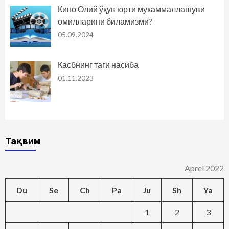
Кино Олий ўқув юрти мукаммаллашуви
омилларини биламизми?
05.09.2024
Касбнинг таги насиба
01.11.2023
Тақвим
Aprel 2022
Du
Se
Ch
Pa
Ju
Sh
Ya
1
2
3