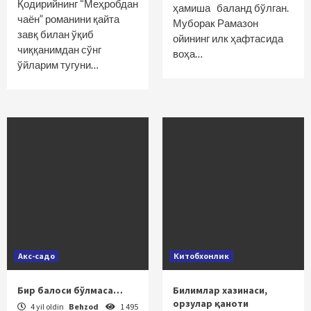
Қодирийнинг “Меҳробдан
ҳамиша баланд бўлган.
чаён” романини қайта
Муборак Рамазон
завқ билан ўқиб
ойининг илк ҳафтасида
чиққанимдан сўнг
воҳа…
ўйларим тугуни…
Акс-садо
Китобхонлик
Бир балоси бўлмасa…
Билимлар хазинаси,
орзулар қаноти
4 yil oldin
Behzod
1 495