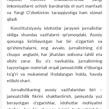
imkoniyatlarni ochish barobarida el-yurt manfaati
va Yangi O'zbekiston taraq­qiyotiga ham xizmat
qiladi.
Konstitutsiyaviy islohotlar jarayoni jurnalistlar
oldiga shunday vazifalarni qo'ymoqdaki, Asosiy
qonunga kiritilayotgan har bir o'zgartish va
qo'shimchalarni, eng avvalo, jurnalistning o'zi
chuqur anglashi, har jihatdan xolisona tahlil eta
olishi zarur. Bu o'z navbatida, jurnalistning
tayyorlagan materiali orqali jamoatchilik e'tiboriga
to'g'ri va mukammal ifodalangan holda, havola
etilishi shart.
Jurnalistikaning asosiy vazifalaridan biri –
jamoatchilik fikrini shakllantirish, jamiyatda yuz
berayotgan o'zgarishlar, islohotlar mohiyatini