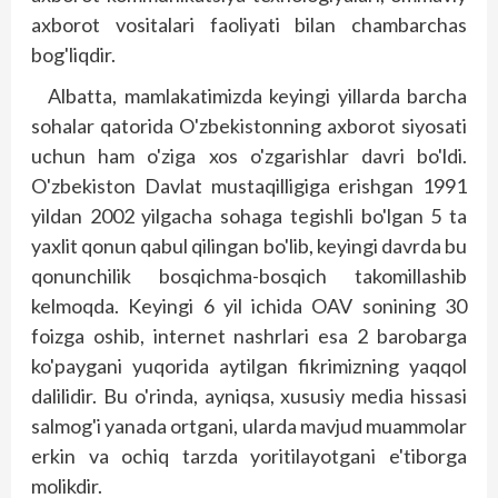
axborot vositalari faoliyati bilan chambarchas
bog'liqdir.
Albatta, mamlakatimizda keyingi yillarda barcha
sohalar qatorida O'zbekistonning axborot siyosati
uchun ham o'ziga xos o'zgarishlar davri bo'ldi.
O'zbekiston Davlat mustaqilligiga erishgan 1991
yildan 2002 yilgacha sohaga tegishli bo'lgan 5 ta
yaxlit qonun qabul qilingan bo'lib, keyingi davr­­da bu
qonunchilik bosqichma-bosqich takomillashib
kelmoqda. Keyingi 6 yil ichida OAV sonining 30
foizga oshib, internet nashrlari esa 2 barobarga
ko'paygani yuqorida aytilgan fikrimizning yaqqol
dalilidir. Bu o'rinda, ayniqsa, xususiy media hissasi
salmog'i yanada ortgani, ularda mavjud muammolar
erkin va ochiq tarzda yoritilayotgani e'tiborga
molikdir.