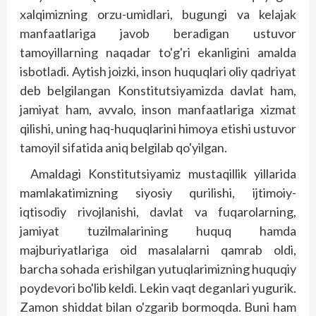
xalqimizning orzu-umidlari, bugungi va kelajak
manfaatlariga javob beradigan ustuvor
tamoyillarning naqadar to'g'ri ekanligini amalda
isbotladi. Aytish joizki, inson huquqlari oliy qadriyat
deb belgilangan Konstitutsiyamizda davlat ham,
jamiyat ham, avvalo, inson manfaatlariga xizmat
qilishi, uning haq-huquqlarini himoya etishi ustuvor
tamoyil sifatida aniq belgilab qo'yilgan.
Amaldagi Konstitutsiyamiz mustaqillik yillarida
mamlakatimizning siyosiy qurilishi, ijtimoiy-
iqtisodiy rivojlanishi, davlat va fuqarolarning,
jamiyat tuzilmalarining huquq hamda
majburiyatlariga oid masalalarni qamrab oldi,
barcha sohada erishilgan yutuqlarimizning huquqiy
poydevori bo'lib keldi. Lekin vaqt deganlari yugurik.
Zamon shiddat bilan o'zgarib bormoqda. Buni ham