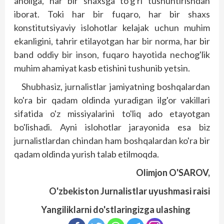
aholiga, har bir shaxsga to'g'ri tushuntirishdan
iborat. Toki har bir fuqaro, har bir shaxs
konstitutsiyaviy islohotlar kelajak uchun muhim
ekanligini, tahrir etilayotgan har bir norma, har bir
band oddiy bir inson, fuqaro hayotida nechog'lik
muhim ahamiyat kasb etishini tushunib yetsin.
Shubhasiz, jurnalistlar jamiyatning bosh­qalardan
ko'ra bir qadam oldinda yuradigan ilg'or vakillari
sifatida o'z missiyalarini to'liq ado etayotgan
bo'lishadi. Ayni islohotlar jarayonida esa biz
jurnalistlardan chindan ham boshqalardan ko'ra bir
qadam oldinda yurish talab etilmoqda.
Olimjon O'SAROV,
O'zbekiston Jurnalistlar uyushmasi raisi
Yangiliklarni do'stlaringizga ulashing