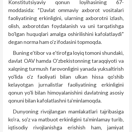
Konstitutsiyaviy qonun loyihasining 67-
moddasida: “Davlat ommaviy axborot vositalari
faoliyatining erkinligini, ularning axborotni izlash,
olish, axborotdan foydalanish va uni tarqatishga
bo'lgan huquqlari amalga oshirilishini kafolatlaydi”
degan norma ham o'z ifodasini topmoqda.
Buning e'tibor va e'tirofga loyiq tomoni shundaki,
davlat OAV hamda O'zbekistonning taraqqiyoti va
xalqning turmush farovonligini yanada yuksaltirish
yo'lida o'z faoliyati bilan ulkan hissa qo'shib
kelayotgan jurnalistlar faoliyatining erkinligini
qonun yo'li bilan himoyalanishini davlatning asosiy
qonuni bilan kafolatlashni ta'minlamoqda.
Dunyoning rivojlangan mamlakatlari taj­ribasiga
ko'ra, so'z va matbuot erkinligini ta'minlamay turib,
iqtisodiy rivojlanishga erishish ham, jamiyat