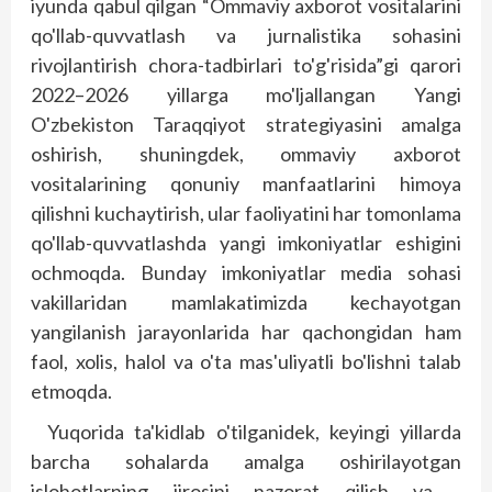
iyunda qabul qilgan “Ommaviy axborot vositalarini
qo'llab-quvvatlash va jurnalistika sohasini
rivojlantirish chora-tadbirlari to'g'risida”gi qarori
2022–2026 yillarga mo'ljallangan Yangi
O'zbekiston Taraqqiyot strategiyasini amalga
oshirish, shuningdek, ommaviy axborot
vositalarining qonuniy manfaatlarini himoya
qilishni kuchaytirish, ular faoliyatini har tomonlama
qo'llab-quvvatlashda yangi imkoniyatlar eshigini
ochmoqda. Bunday imkoniyatlar media sohasi
vakillaridan mamlakatimizda kechayotgan
yangilanish jarayonlarida har qachongidan ham
faol, xolis, halol va o'ta mas'uliyatli bo'lishni talab
etmoqda.
Yuqorida ta'kidlab o'tilganidek, keyingi yillarda
barcha sohalarda amalga oshirilayotgan
islohotlarning ijrosini nazorat qilish va