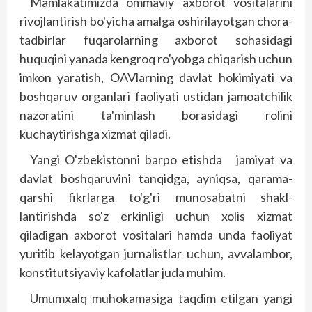
Mamlakatimizda ommaviy axborot vositalarini
rivojlantirish bo'yicha amalga oshirilayotgan chora-
tadbirlar fuqarolarning axborot sohasidagi
huquqini yanada kengroq ro'yobga chiqarish uchun
imkon yaratish, OAVlarning davlat hokimiyati va
boshqaruv organlari fao­liyati ustidan jamoatchilik
nazoratini ta'minlash borasidagi rolini
kuchaytirishga xizmat qiladi.
Yangi O'zbekistonni barpo etishda jamiyat va
davlat boshqaruvini tanqidga, ayniqsa, qarama-
qarshi fikrlarga to'g'ri munosabatni shakl­
lantirishda so'z erkinligi uchun xolis xizmat
qiladigan axborot vositalari hamda unda faoliyat
yuritib kelayotgan jurnalistlar uchun, avvalambor,
konstitutsiyaviy kafolatlar juda muhim.
Umumxalq muhokamasiga taqdim etilgan yangi