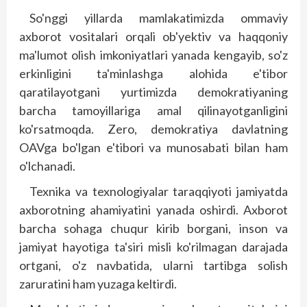
So'nggi yillarda mamlakatimizda ommaviy
axborot vositalari orqali ob'yektiv va haqqoniy
ma'lumot olish imkoniyatlari yanada kengayib, so'z
erkinligini ta'minlashga alohida e'tibor
qaratilayotgani yurtimizda demokratiyaning
barcha tamoyillariga amal qilinayotganligini
ko'rsatmoqda. Zero, demokratiya davlatning
OAVga bo'lgan e'tibori va munosabati bilan ham
o'lchanadi.
Texnika va texnologiyalar taraqqiyoti jamiyatda
axborotning ahamiyatini yanada oshirdi. Axborot
barcha sohaga chuqur kirib borgani, inson va
jamiyat hayotiga ta'siri misli ko'rilmagan darajada
ortgani, o'z navbatida, ularni tartibga solish
zaruratini ham yuzaga keltirdi.