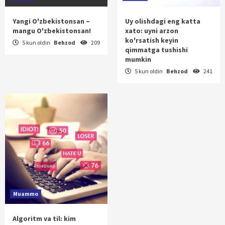
Yangi O'zbekistonsan –
Uy olishdagi eng katta
mangu O'zbekistonsan!
xato: uyni arzon
ko'rsatish keyin
5 kun oldin
Behzod
209
qimmatga tushishi
mumkin
5 kun oldin
Behzod
241
Muammo
Algoritm va til: kim