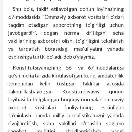
Shu bois, taklif etilayotgan qonun loyihasining
67-moddasida “Ommaviy axborot vositalari o'zlari
taqdim etadigan axborotning to'g'riligi uchun
javobgardir”, degan norma kiritilgani soha
vakillarining axborotni olish, to'g'riligini tekshirish
va tarqatish borasidagi mas'uliyatini yanada
oshirishga turtki bo'ladi, deb o'ylaymiz.
Konstitutsiyamizning 56- va 67-moddalariga
qo'shimcha tarzida kiritilayotgan, keng jamoatchilik
tomonidan kelib tushgan takliflar asosida
takomillashayotgan Kons­titutsiyaviy qonun
loyihasida belgilangan huquqiy normalar ommaviy
axborot vositalari faoliyatining erkinligini
ta'minlash hamda milliy jurnalistikamizni yanada
rivojlantirish, soha vakillari o'rtasida sog'lom
raqobat muhitini shakllantirishda yangi