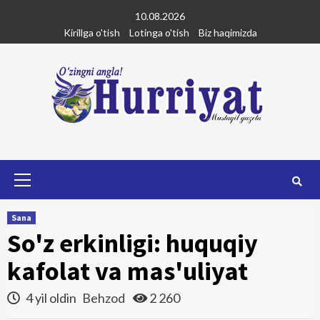
Skip
10.08.2026
to
Kirillga o'tish
Lotinga o'tish
Biz haqimizda
content
Primary
Menu
Sana
So'z erkinligi: huquqiy
kafolat va mas'uliyat
4 yil oldin
Behzod
2 260