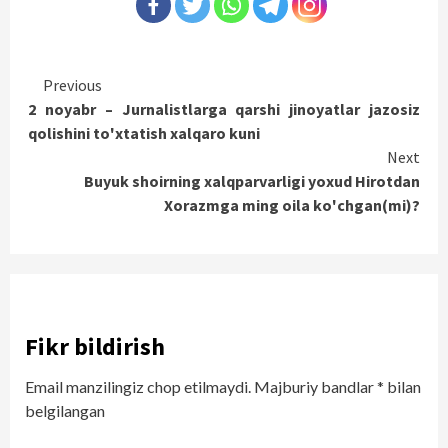
Continue
Previous
2 noyabr – Jurnalistlarga qarshi jinoyatlar jazosiz
Reading
qolishini to'xtatish xalqaro kuni
Next
Buyuk shoirning xalqparvarligi yoxud Hirotdan
Xorazmga ming oila ko'chgan(mi)?
Fikr bildirish
Email manzilingiz chop etilmaydi.
Majburiy bandlar
*
bilan
belgilangan