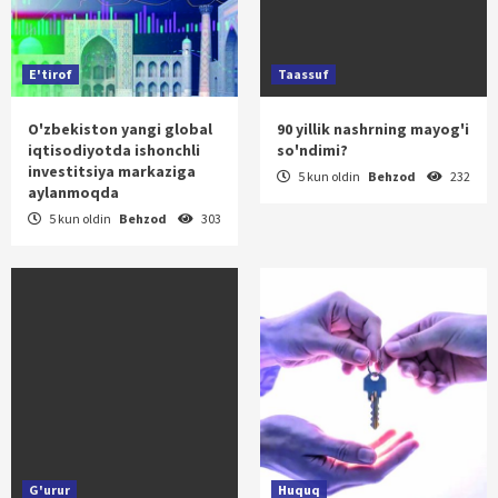
E'tirof
Taassuf
O'zbekiston yangi global
90 yillik nashrning mayog'i
iqtisodiyotda ishonchli
so'ndimi?
investitsiya markaziga
5 kun oldin
Behzod
232
aylanmoqda
5 kun oldin
Behzod
303
G'urur
Huquq