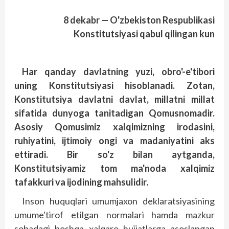
8 dekabr — O'zbekiston Respublikasi
Konstitutsiyasi qabul qilingan kun
Har qanday davlatning yuzi, obro'-e'tibori
uning Konstitutsiyasi hisoblanadi. Zotan,
Konstitutsiya davlatni davlat, millatni millat
sifatida dunyoga tanitadigan Qomusnomadir.
Asosiy Qomusimiz xalqimizning irodasini,
ruhiyatini, ijtimoiy ongi va madaniyatini aks
ettiradi. Bir so'z bilan aytganda,
Konstitutsiyamiz tom ma'noda xalqimiz
tafakkuri va ijodining mahsulidir.
Inson huquqlari umumjaxon deklaratsiyasining
umume'tirof etilgan normalari hamda mazkur
sohadagi boshqa xalqaro hujjatlarga asoslangan