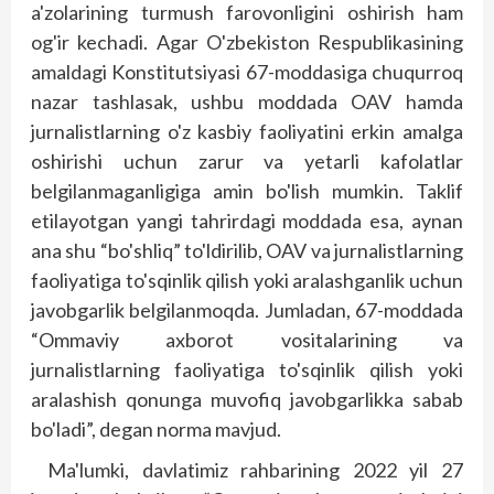
a'zolarining turmush farovonligini oshirish ham
og'ir kechadi. Agar O'zbekiston Respub­likasining
amaldagi Konstitutsiyasi 67-moddasiga chuqurroq
nazar tashlasak, ushbu moddada OAV hamda
jurnalistlarning o'z kasbiy faoliyatini erkin amalga
oshirishi uchun zarur va yetarli kafolatlar
belgilanmaganligiga amin bo'lish mumkin. Taklif
etilayotgan yangi tahrirdagi moddada esa, aynan
ana shu “bo'shliq” to'ldirilib, OAV va jurnalistlarning
faoliyatiga to'sqinlik qilish yoki aralashganlik uchun
javobgarlik belgilanmoqda. Jumladan, 67-moddada
“Ommaviy axborot vositalarining va
jurnalistlarning faoliyatiga to'sqinlik qilish yoki
aralashish qonunga muvofiq javobgarlikka sabab
bo'ladi”, degan norma mavjud.
Ma'lumki, davlatimiz rahbarining 2022 yil 27