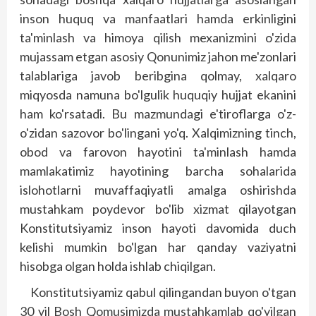
inson huquq va manfaatlari hamda erkinligini
ta'minlash va himoya qilish mexanizmini o'zida
mujassam etgan asosiy Qonunimiz jahon me'zonlari
talablariga javob beribgina qolmay, xalqaro
miqyosda namuna bo'lgulik huquqiy hujjat ekanini
ham ko'rsatadi. Bu mazmundagi e'tiroflarga o'z-
o'zidan sazovor bo'lingani yo'q. Xalqimizning tinch,
obod va farovon hayotini ta'minlash hamda
mamlakatimiz hayotining barcha sohalarida
islohotlarni muvaffaqiyatli amalga oshirishda
mustahkam poydevor bo'lib xizmat qilayotgan
Konstitutsiyamiz inson hayoti davomida duch
kelishi mumkin bo'lgan har qanday vaziyatni
hisobga olgan holda ishlab chiqilgan.
Konstitutsiyamiz qabul qilingandan buyon o'tgan
30 yil Bosh Qomusimizda mustahkamlab qo'­yilgan