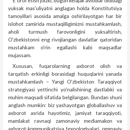
E'tirof etish joizki, bugun kelajak avlodlar oldidagi
yuksak mas'uliyatni anglagan holda Kons­titutsiya
tamoyillari asosida amalga oshirilayotgan har bir
islohot zamirida mustaqilligimizni mustahkamlash,
aholi turmush farovonligini yuksaltirish,
O'zbekistonni eng rivojlangan davlatlar qatoridan
mustahkam o'rin egallashi kabi maqsadlar
mujassam.
Xususan, fuqarolarning axborot olish va
tarqatish erkinligi borasidagi huquqlarini yanada
mustahkamlash – Yangi O'zbekiston Taraqqiyot
strategiyasi yettinchi yo'nalishining dastlabki va
muhim maqsadi sifatida belgilangan. Bundan shuni
anglash mumkin: biz yashayotgan globallashuv va
axborot asrida hayotimiz, jamiyat taraqqiyoti,
mamlakat ravnaqi zamonaviy mediamakon va
axborot-kommunikatsiya texnologiyalari, ommaviy