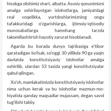
hisobga olishimiz shart, albatta. Asosiy qonunimizni
amalga oshirilayotgan islohotlarga, jamiyatdagi
real voqelikka, yurtdoshlarimizning ongu
tafakkuridagi o'zgarishlarga, ijtimoiy-iqtisodiy
munosabatlarga hamohang tarzda
takomillashtirish hayo­tiy zarurat hisoblanadi.
Agarda bu borada dunyo tajribasiga e'tibor
qaratadigan bo'lsak, so'nggi 30 yillikda 90 ga yaqin
davlatda konstitutsiyaviy islohotlar amalga
oshirilib, ulardan 53 tasida yangi kons­titutsiyalar
qabul qilingan.
Xo'sh, mamlakatimizda konstitutsiyaviy islohotlar
nima uchun kerak va bu islohotlar mazmun-mo­
hiyatida qanday maqsadlar mujassam, degan savol
tug'ilishi tabiiy.