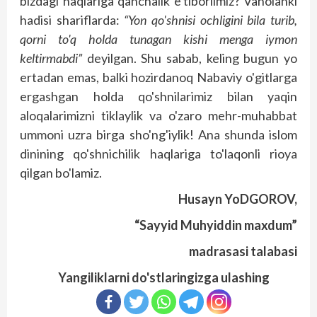
bizdagi haqlariga qanchalik e'tiborlimiz? Vaholanki
hadisi shariflarda:
“Yon qo'shnisi ochligini bila turib,
qorni to'q holda tunagan kishi menga iymon
keltirmabdi”
deyilgan. Shu sabab, keling bugun yo
ertadan emas, balki hozirdanoq Nabaviy o'gitlarga
ergashgan holda qo'shnilarimiz bilan yaqin
aloqalarimizni tiklaylik va o'zaro mehr-muhabbat
ummoni uzra birga sho'ng'iylik! Ana shunda islom
dinining qo'shnichilik haqlariga to'laqonli rioya
qilgan bo'lamiz.
Husayn YoDGOROV,
“Sayyid Muhyiddin maxdum”
madrasasi talabasi
Yangiliklarni do'stlaringizga ulashing