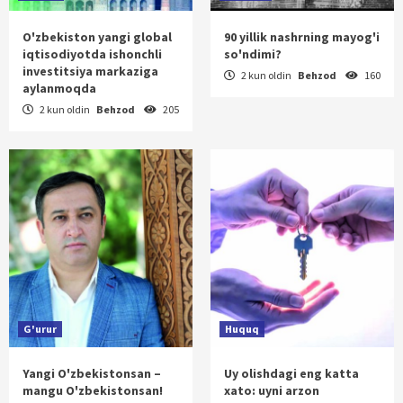
O'zbekiston yangi global
90 yillik nashrning mayog'i
iqtisodiyotda ishonchli
so'ndimi?
investitsiya markaziga
2 kun oldin
Behzod
160
aylanmoqda
2 kun oldin
Behzod
205
G'urur
Huquq
Yangi O'zbekistonsan –
Uy olishdagi eng katta
mangu O'zbekistonsan!
xato: uyni arzon