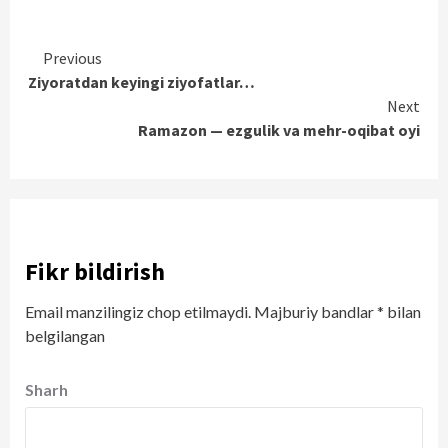
Continue
Previous
Ziyoratdan keyingi ziyofatlar…
Reading
Next
Ramazon — ezgulik va mehr-oqibat oyi
Fikr bildirish
Email manzilingiz chop etilmaydi.
Majburiy bandlar
*
bilan
belgilangan
Sharh