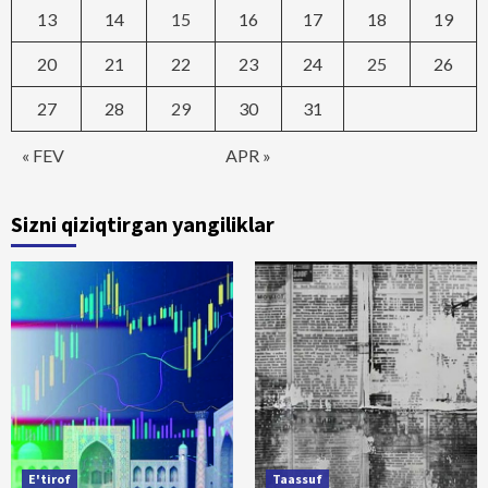
13
14
15
16
17
18
19
20
21
22
23
24
25
26
27
28
29
30
31
« FEV
APR »
Sizni qiziqtirgan yangiliklar
E'tirof
Taassuf