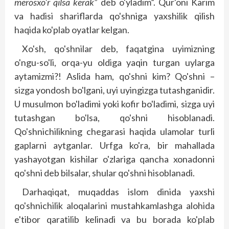
merosxo'r qilsa kerak”
deb o'yladim”. Qur'oni Karim
va hadisi shariflarda qo'shniga yaxshilik qilish
haqida ko'plab oyatlar kelgan.
Xo'sh, qo'shnilar deb, faqatgina uyimizning
o'ngu-so'li, orqa-yu oldiga yaqin turgan uylarga
aytamizmi?! Aslida ham, qo'shni kim? Qo'shni –
sizga yondosh bo'lgani, uyi uyingizga tutashganidir.
U musulmon bo'ladimi yoki kofir bo'ladimi, sizga uyi
tutashgan bo'lsa, qo'shni hisoblanadi.
Qo'shnichilikning chegarasi haqida ulamolar turli
gaplarni aytganlar. Urf­­ga ko'ra, bir mahallada
yashayotgan kishilar o'zlariga qancha xonadonni
qo'shni deb bilsalar, shular qo'shni hi­soblanadi.
Darhaqiqat, muqaddas islom dinida yaxshi
qo'shnichilik aloqalarini mus­tahkamlashga alohida
e'tibor qaratilib kelinadi va bu borada ko'plab