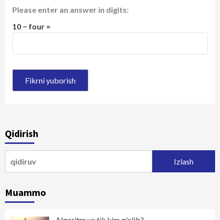
Please enter an answer in digits:
10 − four =
Qidirish
Qidirshish:
Muammo
Algoritm va til: kim g'olib?