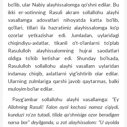
bo'lib, ular Nabiy alayhissalomga qo'shni edilar. Bu
ikki er-xotinning Rasuli akram sollallohu alayhi
vasallamga adovatlari nihoyatda katta bo'lib,
qo'llari, tillari ila hazratimiz alayhissalomga ko'p
ozorlar yetkazishar edi. Jumladan, uylaridagi
chiqindiyu-axlatlar, tikanli o't-o'lanlarni to'plab
Rasululloh alayhissalomning hujrai saodatlari
oldiga to'kib ketishar edi. Shunday bo'lsada,
Rasululloh sollallohu alayhi vasallam uylaridan
indamay chiqib, axlatlarni yig'ishtirib olar edilar.
Ularning zulmlariga qarshi javob qaytarmas, balki
muloyim bo'lar edilar.
Payg'ambar sollallohu alayhi vasallamga:
“Ey
Allohning Rasuli! Falon ayol kechasi namoz o'qiydi,
kunduzi ro'za tutadi, tilida qo'shnisiga ozor beradigan
narsa bor” deyilganda, u zot alayhissalom: “U ayolda