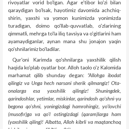
rivoyatlar vorid bo'lgan. Agar e'tibor ko'zi bilan
qaraydigan bo'lsak, hayotimiz davomida achchiq-
shirin, yaxshi va yomon kunimizda yonimizda
turadigan, doimo qo'llab-quvvatlab, o'zlarining
qimmatli, mehrga to'la iliq tavsiya va o'gitlarini ham
ayamaydiganlar, aynan mana shu jonajon yaqin
qo'shnilarimiz bo'ladilar.
Qur'oni Karimda qo'shnilarga yaxshilik qilish
haqida ko'plab oyatlar bor. Alloh taolo o'z Kalomida
marhamat qilib shunday degan:
“Allohga ibodat
qilingiz va Unga hech narsani sherik qilmangiz! Ota-
onalarga esa yaxshilik qilingiz! Shuningdek,
qarindoshlar, yetimlar, miskinlar, qarindosh qo'shni-yu
begona qo'shni, yoningizdagi hamrohingiz, yo'lovchi
(musofir)ga va qo'l ostingizdagi (qaram)larga ham
(yaxshilik qiling)! Albatta, Alloh kibrli va maqtanchoq