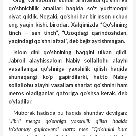
Ulug' va saodatli kunlar arafasida qo'shni va
qo'shnichilik amallari haqida so'z yuritmoqni
niyat qildik. Negaki, qo'shni har bir inson uchun
eng yaqin kishi, birodar. Xalqimizda “Qo'shning
tinch — sen tinch”, “Uzoqdagi qarindoshdan,
yaqindagi qo'shni afzal”, deb bejiz aytishmagan.
Islom dini qo'shnining haqqini ulkan qildi.
Jabroil alayhissalom Nabiy sollallohu alayhi
vasallamga qo'shniga yaxshilik qilish haqida
shunaqangi ko'p gapirdilarki, hatto Nabiy
sollallohu alayhi vasallam shariat qo'shnini ham
meros oladiganlar qatoriga qo'shsa kerak, deb
o'yladilar.
Muborak hadisda bu haqida shunday de­yilgan:
“Jibril menga qo'shniga yaxshilik qilish haqida
to'xtamay gapiraverdi, hatto men “Qo'shnini ham