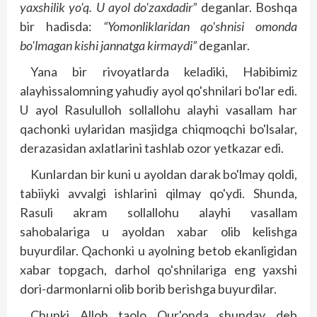
yaxshilik yo'q. U ayol do'zaxdadir”
deganlar. Boshqa
bir hadisda:
“Yomonliklaridan qo'shnisi omonda
bo'lmagan kishi jannatga kirmaydi”
deganlar.
Yana bir rivoyatlarda keladiki, Habibimiz
alayhissalomning yahudiy ayol qo'shnilari bo'lar edi.
U ayol Rasululloh sollallohu alayhi vasallam har
qachonki uylaridan masjidga chiqmoqchi bo'lsalar,
derazasidan axlatlarini tashlab ozor yetkazar edi.
Kunlardan bir kuni u ayoldan darak bo'lmay qoldi,
tabiiyki avvalgi ishlarini qilmay qo'ydi. Shunda,
Rasuli akram sollallohu alayhi vasallam
sahobalariga u ayoldan xabar olib kelishga
buyurdilar. Qachonki u ayolning betob ekanligidan
xabar topgach, darhol qo'shnilariga eng yaxshi
dori-darmonlarni olib borib berishga buyurdilar.
Chunki Alloh taolo Qur'onda shunday deb