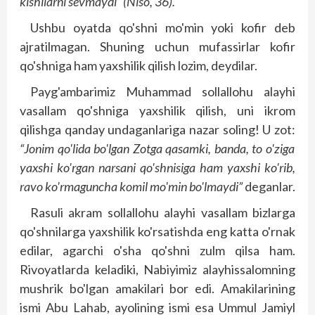
kishilarni sevmaydi” (Niso, 36).
Ushbu oyatda qo'shni mo'min yoki kofir deb
ajratilmagan. Shuning uchun mufassirlar kofir
qo'shniga ham yaxshilik qilish lozim, deydilar.
Payg'ambarimiz Muhammad sollallohu alayhi
vasallam qo'shniga yaxshilik qilish, uni ikrom
qilishga qanday undaganlariga nazar soling! U zot:
“Jonim qo'lida bo'lgan Zotga qasamki, banda, to o'ziga
yaxshi ko'rgan narsani qo'shnisiga ham yaxshi ko'rib,
ravo ko'rmaguncha komil mo'min bo'lmaydi”
deganlar.
Rasuli akram sollallohu alayhi vasallam bizlarga
qo'shnilarga yaxshilik ko'rsatishda eng katta o'rnak
edilar, agarchi o'sha qo'shni zulm qilsa ham.
Rivoyatlarda keladiki, Nabiyimiz alayhissalomning
mushrik bo'lgan amakilari bor edi. Amakilarining
ismi Abu Lahab, ayolining ismi esa Ummul Jamiyl