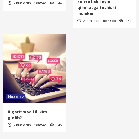
ko'rsatish keyin
2 kun oldin
Behzod
144
qimmatga tushishi
mumkin
2 kun oldin
Behzod
164
Muammo
Algoritm va til: kim
g'olib?
2 kun oldin
Behzod
145