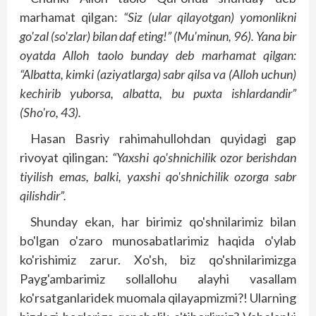
marhamat qilgan:
“Siz (ular qilayotgan) yomonlikni
go'zal (so'zlar) bilan daf eting!” (Mu'minun, 96). Yana bir
oyatda Alloh taolo bunday deb marhamat qilgan:
“Albatta, kimki (aziyatlarga) sabr qilsa va (Alloh uchun)
kechirib yuborsa, albatta, bu puxta ishlardandir”
(Sho'ro, 43).
Hasan Basriy rahimahullohdan qu­yidagi gap
rivoyat qilingan:
“Yaxshi qo'shnichilik ozor berishdan
tiyilish emas, balki, yaxshi qo'shnichilik ozorga sabr
qilishdir”.
Shunday ekan, har birimiz qo'shnilarimiz bilan
bo'lgan o'zaro munosabatlarimiz haqida o'ylab
ko'rishimiz zarur. Xo'sh, biz qo'shnilarimizga
Payg'ambarimiz sollallohu alayhi vasallam
ko'rsatganlaridek muomala qilayapmizmi?! Ularning