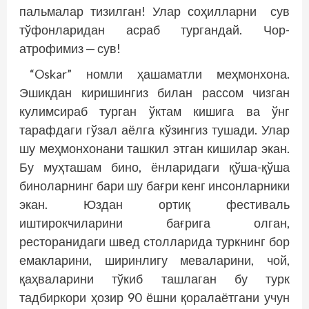
пальмалар тизилган! Улар соҳилларни сув
тўфонларидан асраб тургандай. Чор-
атрофимиз — сув!
“Oskar” номли ҳашаматли меҳмонхона.
Эшикдан киришингиз билан рассом чизган
кулимсираб турган ўктам кишига ва ўнг
тарафдаги гўзал аёлга кўзингиз тушади. Улар
шу меҳмонхонани ташкил этган кишилар экан.
Бу муҳташам бино, ёнларидаги қўша-қўша
биноларнинг бари шу бағри кенг инсонларники
экан. Юздан ортиқ фестиваль
иштирокчиларини бағрига олган,
ресторанидаги швед столларида туркнинг бор
емакларини, ширинлигу меваларини, чой,
қаҳваларини тўкиб ташлаган бу турк
тадбиркори ҳозир 90 ёшни қоралаётгани учун