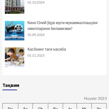
01.10.2024
Кино Олий ўқув юрти мукаммаллашуви
омилларини биламизми?
05.09.2024
Касбнинг таги насиба
01.11.2023
Тақвим
Noyabr 2023
Du
Se
Ch
Pa
Ju
Sh
Ya