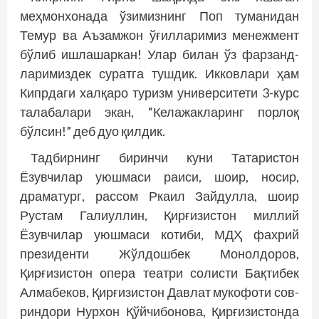
меҳмонхонада ўзимизнинг Поп туманидан
Темур ва Аъзамжон ўғилларимиз менежмент
бўлиб ишлашаркан! Улар билан ўз фарзанд­
ларимиздек суратга тушдик. Икковлари ҳам
Кипрдаги халқаро туризм университети 3-курс
талабалари экан, “Келажакларинг порлоқ
бўлсин!” деб дуо қилдик.
Тадбирнинг биринчи куни Татаристон
Ёзувчилар уюшмаси раиси, шоир, носир,
драматург, рассом Ркаил Зайдулла, шоир
Рустам Галиуллин, Қирғизистон миллий
Ёзувчилар уюшмаси котиби, МДҲ фахрий
президенти Жўлдошбек Монолдоров,
Қирғизистон опера театри солисти Бақтибек
Алмабеков, Қирғизистон Давлат мукофоти сов­
риндори Нурхон Қўйчибонова, Қирғизистонда