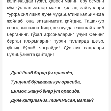
келинчакдай гўзал, ҳавоси майин, еру осмони
кўм-кўк пальмалар макон қилган, зайтунлари
турфа хил яшил дунё муҳаб­батини қалбимизга
жойлаб, она ватанимизга қайтдик. Ташаккур
сенга, жонажон Кипр, кеч кузда ёзни қайтариб
берганинг, гўзал афсоналаринг учун! Сенинг
берган илҳомларинг турли тилларда шеър,
қўшиқ бўлиб янграйди! Дўстлик садолари
бўлиб ўзингга қайтади!
Дунё ёниб борар ўч орасида,
Тушуниб бўлмаган куч орасида,
Шимол, жануб ёнар ўт орасида,
Дунё қалқиганда, тинчмисан, Ватан?