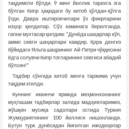
тақдимоти бўлди. 9 минг йиллик тарихга эга
бўлган Кипр ҳақидаги бу китоб қўлдан-қўлга
ўтди. Давра иштирокчилари ўз фикрларини
изҳор қилдилар. Сўз каминага берилганда,
гапни мухтасар қилдим: “Дунёда шаҳарлар кўп,
аммо севги шаҳарлари камдир. Қора денгиз
бўйидаги Яльта шаҳрининг Ай-Петри чўққисини
ёдга солувчи Кипр тоғларининг севгиси абадий
бўлсин!”
Тадбир сўнгида китоб менга таржима учун
тақдим этилди.
Куннинг иккинчи ярмида меҳмонхонанинг
муҳташам тадбирлар залида мадҳияларимиз,
жўшқин мусиқа садолари остида Туркия
Жумҳуриятининг 100 йиллиги нишонланди.
Бутун турк дунёсидан йиғилган ижодкорлар