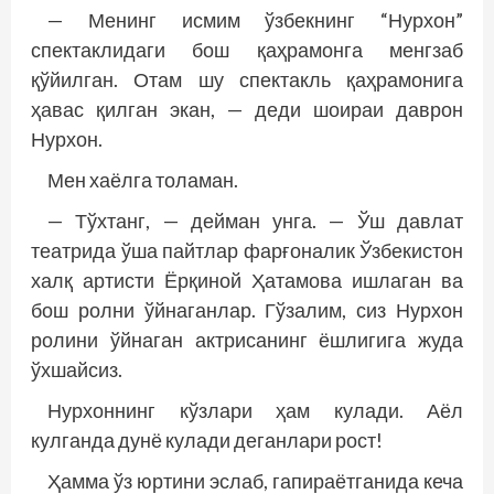
— Менинг исмим ўзбекнинг “Нурхон”
спектаклидаги бош қаҳрамонга менгзаб
қўйилган. Отам шу спектакль қаҳрамонига
ҳавас қилган экан, — деди шоираи даврон
Нурхон.
Мен хаёлга толаман.
— Тўхтанг, — дейман унга. — Ўш давлат
театрида ўша пайтлар фарғоналик Ўзбекис­тон
халқ артисти Ёрқиной Ҳатамова ишлаган ва
бош ролни ўйнаганлар. Гўзалим, сиз Нурхон
ролини ўйнаган актрисанинг ёшлигига жуда
ўхшайсиз.
Нурхоннинг кўзлари ҳам кулади. Аёл
кулганда дунё кулади деганлари рост!
Ҳамма ўз юртини эслаб, гапираётганида кеча