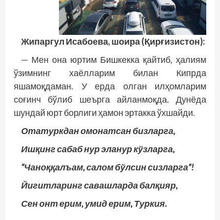
Жипаргул Исабоева, шоира (Қирғизис­тон):
— Мен она юртим Бишкекка қайтиб, ҳалиям
ўзимнинг хаёлларим билан Кипрда
яшамоқдаман. У ерда олган илҳомларим
соғинч бўлиб шеърга айланмоқда. Дунёда
шундай юрт борлиги ҳамон эртакка ўхшайди.
Отатуркдан омонатсан бизларга,
Ишқинг сабаб нур эланур кўзларга,
“Чаноққалъам, салом бўлсин сизларга”!
Йигитларинг савашларда балқияр,
Сен онт ерим, умид ерим, Туркия.