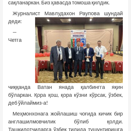
сақланаркан. Биз ҳавасда томоша қилдик.
Журналист Мавлудахон Раупова шундай
деди:
—
Четга
чиққанда Ватан янада қалбингга яқин
бўларкан. Қора қош, қора кўзни кўрсак, ўзбек,
деб ўйлаймиз-а!
Меҳмонхонага жойлашиш чоғида кичик бир
англашилмовчилик бўлиб қолди.
Ташкилотчиларга ўзбек тилида тушунтиришга