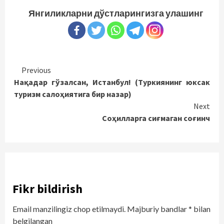
Янгиликларни дўстларингизга улашинг
Continue
Previous
Нақадар гўзалсан, Истанбул! (Туркиянинг юксак
Reading
туризм салоҳиятига бир назар)
Next
Соҳилларга сиғмаган соғинч
Fikr bildirish
Email manzilingiz chop etilmaydi.
Majburiy bandlar
*
bilan
belgilangan