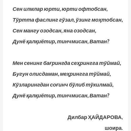
Сен илмлар юрти, юрти офтобсан,
Тўртта фаслинг гўзал, ўзинг моҳтобсан,
Сен мангу озодсан, яна озодсан,
Дунё қалқиётир, тинчмисан, Ватан?
Мен сенинг бағрингда сеҳрингга тўймай,
Бугун олисдаман, меҳрингга тўймай,
Кўзларингдан соғинч бўлиб тўкилмай,
Дунё қалқиётир, тинчмисан, Ватан?
Дилбар ҲАЙДАРОВА,
шоира.