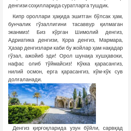
денгизи соҳилларида суратларга тушдик.
Кипр ороллари ҳақида эшитган бўлсак ҳам,
бунчалик гўзаллигини тасаввур қилмаган
эканмиз! Биз кўрган Шимолий денгиз,
Адриатика денгизи, Қора денгиз, Мармара,
Ҳазар денгизлари каби бу жойлар ҳам нақадар
гўзал, ажойиб эди! Орол шунақа хушҳавоки,
нафас олиб тўймайсиз! Кўкка қарасангиз,
нилий осмон, ерга қарасангиз, кўм-кўк сув
долғаланади.
Денгиз қирғоқларида узун бўйли, сарвқад