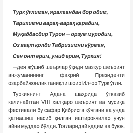
Турк ўғлиман, яралгандан бор одим,
Тарихимни варақ-варақ қарадим,
Муқаддасдир Турон — орзум муродим,
Оз вақт қолди Табризимни кўрмая,
Сен онт ерим, умид ерим, Туркия!
—дея жўшиб шеърлар ўқиди мазкур шеърият
анжуманининг фахрий Президенти
озарбайжонлик таниқли шоир Илғор Турк ўғли.
Туркиянинг Адана шаҳрида ўтказиб
келинаётган VIII халқаро шеърият ва мусиқа
фес­тивали бу сафар Қибрисга кўчгани ва унда
қатнашиш насиб қилган иштирокчилар учун
айни муддао бўлди. Тоғларидай қадим ва буюк,