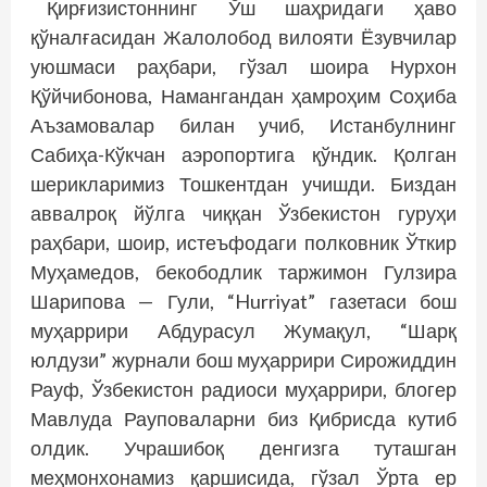
Қирғизистоннинг Ўш шаҳридаги ҳаво
қўналғасидан Жалолобод вилояти Ёзувчилар
уюшмаси раҳбари, гўзал шоира Нурхон
Қўйчибонова, Намангандан ҳамроҳим Соҳиба
Аъзамовалар билан учиб, Истанбулнинг
Сабиҳа-Кўкчан аэропортига қўндик. Қолган
шерикларимиз Тошкентдан учишди. Биздан
аввалроқ йўлга чиққан Ўзбекистон гуруҳи
раҳбари, шоир, истеъфодаги полковник Ўткир
Муҳамедов, бекободлик таржимон Гулзира
Шарипова — Гули, “Hurriyat” газетаси бош
муҳаррири Абдурасул Жумақул, “Шарқ
юлдузи” журнали бош муҳаррири Сирожиддин
Рауф, Ўзбекистон радиоси муҳаррири, блогер
Мавлуда Рау­поваларни биз Қибрисда кутиб
олдик. Учрашибоқ денгизга туташган
меҳмонхонамиз қаршисида, гўзал Ўрта ер