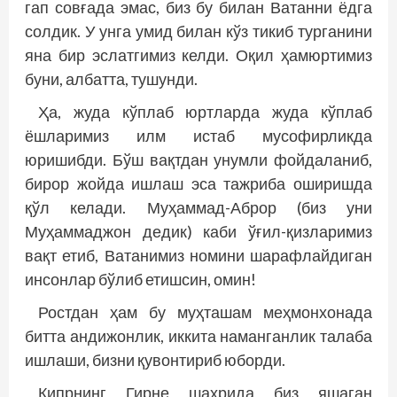
гап совғада эмас, биз бу билан Ватанни ёдга
солдик. У унга умид билан кўз тикиб турганини
яна бир эслатгимиз келди. Оқил ҳамюртимиз
буни, албатта, тушунди.
Ҳа, жуда кўплаб юртларда жуда кўплаб
ёшларимиз илм истаб мусофирликда
юришибди. Бўш вақтдан унумли фойдаланиб,
бирор жойда ишлаш эса тажриба оширишда
қўл келади. Муҳаммад-Аброр (биз уни
Муҳаммаджон дедик) каби ўғил-қизларимиз
вақт етиб, Ватанимиз номини шарафлайдиган
инсонлар бўлиб етишсин, омин!
Ростдан ҳам бу муҳташам меҳмонхонада
битта андижонлик, иккита наманганлик талаба
ишлаши, бизни қувонтириб юборди.
Кипрнинг Гирне шаҳрида биз яшаган