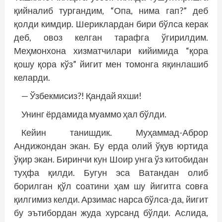
қийналиб тургандим, “Опа, нима гап?” деб
қолди кимдир. Шериклардан бири бўлса керак
деб, овоз келган тарафга ўгирилдим.
Меҳмонхона хизматчилари кийимида “қора
қошу қора кўз” йигит мен томонга яқинлашиб
келарди.
— Ўзбекмисиз?! Қандай яхши!
Унинг ёрдамида муаммо ҳал бўлди.
Кейин танишдик. Муҳаммад-Аброр
Андижондан экан. Бу ерда олий ўқув юртида
ўқир экан. Биринчи кун Шоир унга ўз китобидан
туҳфа қилди. Бугун эса Ватандан олиб
борилган қўл соатини ҳам шу йигитга совға
қилгимиз келди. Арзимас нарса бўлса-да, йигит
бу эътибордан жуда хурсанд бўлди. Аслида,