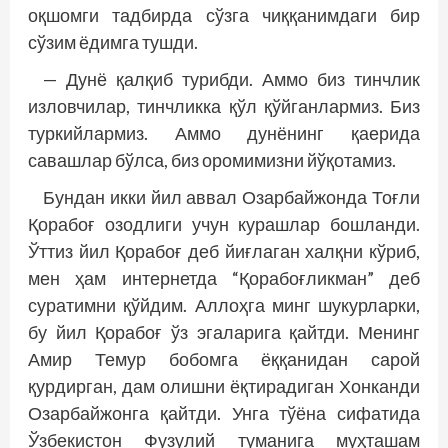
оқшомги тадбирда сўзга чиққанимдаги бир
сўзим ёдимга тушди.
— Дунё қалқиб турибди. Аммо биз тинчлик
изловчилар, тинчликка қўл қўйганлармиз. Биз
туркийлармиз. Аммо дунёнинг қаерида
савашлар бўлса, биз оромимизни йўқотамиз.
Бундан икки йил аввал Озарбайжонда Тоғли
Қорабоғ озодлиги учун курашлар бош­ланди.
Ўттиз йил Қорабоғ деб йиғлаган халқни кўриб,
мен ҳам интернетда “Қорабоғликман” деб
суратимни қўйдим. Аллоҳга минг шукурларки,
бу йил Қорабоғ ўз эгаларига қайтди. Менинг
Амир Темур бобомга ёққанидан сарой
қурдирган, дам олишни ёқтирадиган Хонканди
Озарбайжонга қайт­­ди. Унга тўёна сифатида
Ўзбекистон Фузулий туманига муҳташам