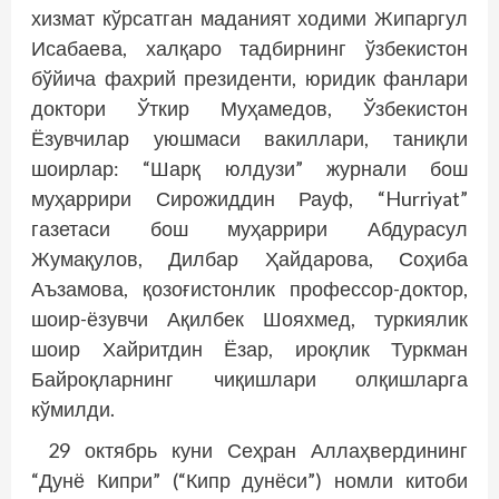
хизмат кўрсатган маданият ходими Жипаргул
Исабаева, халқаро тадбирнинг ўзбекистон
бўйича фахрий президенти, юридик фанлари
доктори Ўткир Муҳамедов, Ўзбекистон
Ёзувчилар уюшмаси вакиллари, таниқли
шоирлар: “Шарқ юлдузи” журнали бош
муҳаррири Сирожиддин Рауф, “Hurriyat”
газетаси бош муҳаррири Абдурасул
Жумақулов, Дилбар Ҳайдарова, Соҳиба
Аъзамова, қозоғистонлик профессор-доктор,
шоир-ёзувчи Ақилбек Шояхмед, тур­киялик
шоир Хайритдин Ёзар, ироқлик Турк­ман
Байроқларнинг чиқишлари олқишларга
кўмилди.
29 октябрь куни Сеҳран Аллаҳвердининг
“Дунё Кипри” (“Кипр дунёси”) номли китоби