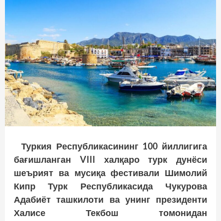
Туркия Республикасининг 100 йиллигига
бағишланган
VIII
халқаро турк дунёси
шеърият ва мусиқа фестивали Шимолий
Кипр Турк Республикасида Чукурова
Адабиёт ташкилоти ва унинг президенти
Халисе Текбош томонидан