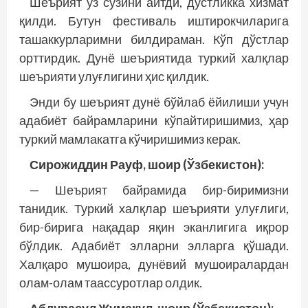
Шеърият ўз сўзини айтди, дўстликка хизмат
қилди. Бутун фестиваль иштирокчиларига
ташаккурларимни билдираман. Кўп дўстлар
орттирдик. Дунё шеъриятида туркий халқлар
шеърияти улуғлигини ҳис қилдик.
Энди бу шеърият дунё бўйлаб ёйилиши учун
адабиёт байрамларини кўпайтиришимиз, ҳар
туркий мамлакатга кўчиришимиз керак.
Сирожиддин Рауф, шоир (Ўзбекистон):
— Шеърият байрамида бир-биримизни
танидик. Туркий халқлар шеърияти улуғлиги,
бир-бирига нақадар яқин эканлигига иқрор
бўлдик. Адабиёт элларни элларга қўшади.
Халқаро мушоира, дунёвий мушоиралардан
олам-олам таассуротлар олдик.
Абдурасул Жумақул, шоир (Ўзбекис­тон):