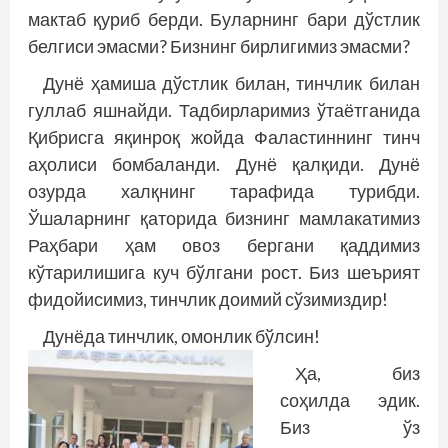
мактаб қуриб берди. Буларнинг бари дўстлик
белгиси эмасми? Бизнинг бирлигимиз эмасми?
Дунё ҳамиша дўстлик билан, тинчлик билан
гуллаб яшнайди. Тадбирларимиз ўтаётганида
Қибрисга яқинроқ жойда Фалас­тиннинг тинч
аҳолиси бомбаланди. Дунё қалқиди. Дунё
озурда халқнинг тарафида турибди.
Ўшаларнинг қаторида бизнинг мамлакатимиз
Раҳбари ҳам овоз бергани қаддимиз
кўтарилишига куч бўлгани рост. Биз шеърият
фидойисимиз, тинчлик доимий сўзимиздир!
Дунёда тинчлик, омонлик бўлсин!
Ҳа, биз
соҳилда эдик.
Биз ўз