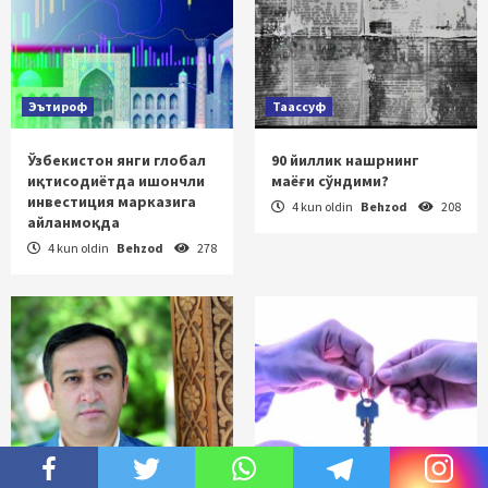
Эътироф
Таассуф
Ўзбекистон янги глобал
90 йиллик нашрнинг
иқтисодиётда ишончли
маёғи сўндими?
инвестиция марказига
4 kun oldin
Behzod
208
айланмоқда
4 kun oldin
Behzod
278