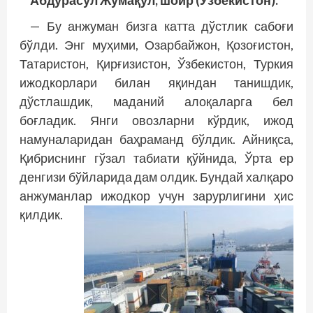
— Бу анжуман бизга катта дўстлик сабоғи
бўлди. Энг муҳими, Озарбайжон, Қозоғис­тон,
Татаристон, Қирғизистон, Ўзбекистон, Туркия
ижодкорлари билан яқиндан танишдик,
дўстлашдик, маданий алоқаларга бел
боғладик. Янги овозларни кўрдик, ижод
намуналаридан баҳраманд бўлдик. Айниқса,
Қибриснинг гўзал табиати қўйнида, Ўрта ер
денгизи бўйларида дам олдик. Бундай халқаро
анжуманлар ижодкор учун зарурлигини ҳис
қилдик.