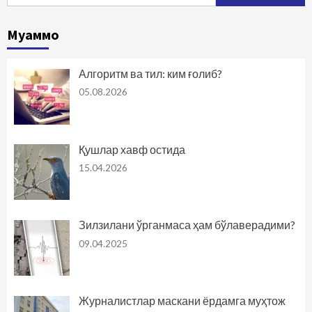
Муаммо
Алгоритм ва тил: ким ғолиб?
05.08.2026
Қушлар хавф остида
15.04.2026
Зилзилани ўрганмаса ҳам бўлаверадими?
09.04.2025
Журналистлар маскани ёрдамга муҳтож