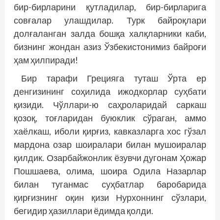
бир-бирларини қутладилар, бир-бирларига
совғалар улашдилар. Турк байроқлари
долғаланган залда бошқа халқларники каби,
бизнинг жондан азиз Ўзбекистонимиз байроғи
ҳам ҳилпиради!
Бир тарафи Грецияга туташ Ўрта ер
денгизининг соҳилида ижодкорлар суҳбати
қизиди. Чўллари-ю саҳроларидай саркаш
қозоқ, тоғларидан буюклик сўраган, аммо
хаёлкаш, иболи қирғиз, кавказларга хос гўзал
мардона озар шоиралари билан мушоиралар
қилдик. Озарбайжонлик ёзувчи дугонам Ҳожар
Пошшаева, олима, шоира Одила Назарлар
билан туганмас суҳбатлар баробарида
қирғизнинг оқин қизи Нурхоннинг сўзлари,
бегидир ҳазиллари ёдимда қолди.