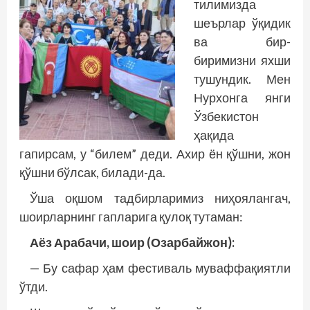
тилимизда
шеърлар ўқидик
ва бир-
биримизни яхши
тушундик. Мен
Нурхонга янги
Ўзбекистон
ҳақида
гапирсам, у “билем” деди. Ахир ён қўшни, жон
қўшни бўлсак, билади-да.
Ўша оқшом тадбирларимиз ниҳоялангач,
шоирларнинг гапларига қулоқ тутаман:
Аёз Арабачи, шоир (Озарбайжон):
— Бу сафар ҳам фестиваль муваффақиятли
ўтди.