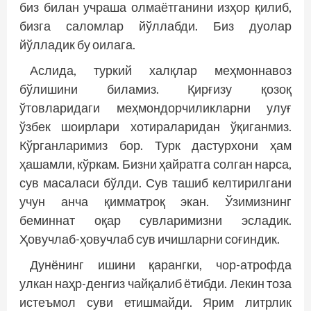
биз билан учраша олмаётганини изҳор қилиб,
бизга саломлар йўллабди. Биз дуолар
йўлладик бу оилага.
Аслида, туркий халқлар меҳмоннавоз
бўлишини биламиз. Қирғизу қозоқ
ўтовларидаги меҳмондорчиликларни улуғ
ўзбек шоирлари хотираларидан ўқиганмиз.
Кўрганларимиз бор. Турк дастурхони ҳам
ҳашамли, кўркам. Бизни ҳайратга солган нарса,
сув масаласи бўлди. Сув ташиб келтирилгани
учун анча қимматроқ экан. Ўзимизнинг
беминнат оқар сувларимизни эсладик.
Ҳовучлаб-ҳовучлаб сув ичишларни соғиндик.
Дунёнинг ишини қарангки, чор-атрофда
улкан наҳр-денгиз чайқалиб ётибди. Лекин тоза
истеъмол суви етишмайди. Ярим литрлик