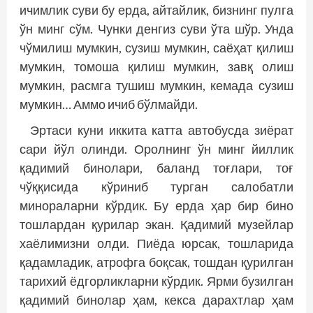
ичимлик суви бу ерда, айтайлик, бизнинг пулга
ўн минг сўм. Чунки денгиз суви ўта шўр. Унда
чўмилиш мумкин, сузиш мумкин, саёҳат қилиш
мумкин, томоша қилиш мумкин, завқ олиш
мумкин, расмга тушиш мумкин, кемада сузиш
мумкин… Аммо ичиб бўлмайди.
Эртаси куни иккита катта автобусда зиёрат
сари йўл олинди. Оролнинг ўн минг йиллик
қадимий бинолари, баланд тоғлари, тоғ
чўққисида кўриниб турган салобатли
минораларни кўрдик. Бу ерда ҳар бир бино
тош­лардан қурилар экан. Қадимий музейлар
хаёлимизни олди. Пиёда юрсак, тошларида
қадамладик, атрофга боқсак, тошдан қурилган
тарихий ёдгорликларни кўрдик. Ярми бузилган
қадимий бинолар ҳам, кекса дарахтлар ҳам