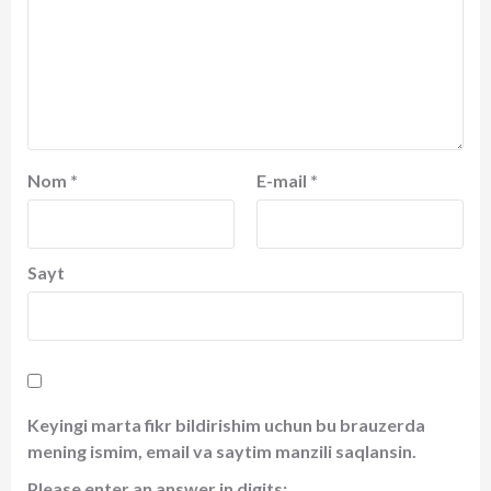
Nom
*
E-mail
*
Sayt
Keyingi marta fikr bildirishim uchun bu brauzerda
mening ismim, email va saytim manzili saqlansin.
Please enter an answer in digits: