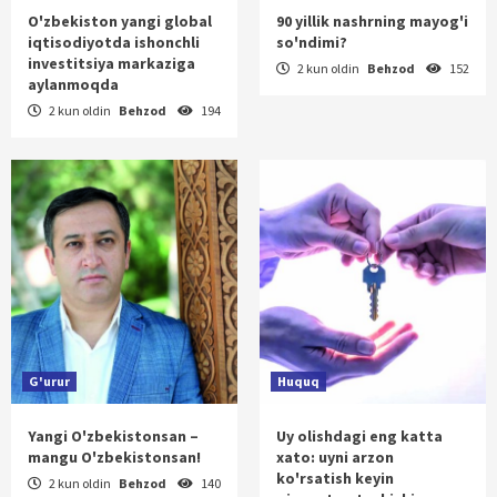
O'zbekiston yangi global
90 yillik nashrning mayog'i
iqtisodiyotda ishonchli
so'ndimi?
investitsiya markaziga
2 kun oldin
Behzod
152
aylanmoqda
2 kun oldin
Behzod
194
G'urur
Huquq
Yangi O'zbekistonsan –
Uy olishdagi eng katta
mangu O'zbekistonsan!
xato: uyni arzon
ko'rsatish keyin
2 kun oldin
Behzod
140