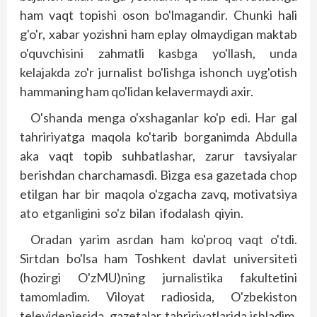
ham vaqt topishi oson bo'lmagandir. Chunki hali
g'o'r, xabar yozishni ham eplay olmaydigan maktab
o'quvchisini zahmatli kasbga yo'llash, unda
kelajakda zo'r jurnalist bo'lishga ishonch uyg'otish
hammaning ham qo'lidan kelavermaydi axir.
O'shanda menga o'xshaganlar ko'p edi. Har gal
tahririyatga maqola ko'tarib borganimda Abdulla
aka vaqt topib suhbatlashar, zarur tavsiyalar
berishdan charchamasdi. Bizga esa gazetada chop
etilgan har bir maqola o'zgacha zavq, motivatsiya
ato etganligini so'z bilan ifodalash qiyin.
Oradan yarim asrdan ham ko'proq vaqt o'tdi.
Sirtdan bo'lsa ham Toshkent davlat universiteti
(hozirgi O'zMU)ning jurnalistika fakultetini
tamomladim. Viloyat radiosida, O'zbekiston
televideniesida, gazetalar tahririyatlarida ishladim.