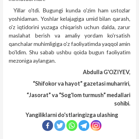
Yillar o'tdi. Bugungi kunda o'zim ham ustozlar
yoshidaman. Yoshlar kelajagiga umid bilan qarash,
o'z iqtidorini yuzaga chiqarish uchun dalda, zarur
maslahat berish va amaliy yordam ko'rsatish
qanchalar muhimligiga o'z faoliyatimda yaqqol amin
bo'ldim. Shu sabab ushbu qoida bugun faoliyatim
mezoniga aylangan.
Abdulla G'OZIYEV,
“Shifokor va hayot” gazetasi muharriri,
“Jasorat” va “Sog'lom turmush” medallari
sohibi.
Yangiliklarni do'stlaringizga ulashing