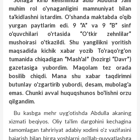
Sohaga kirib kelishimda adib Abdulla Jalil
muhim rol o'ynaganligini mamnuniyat bilan
ta'kidlashni istardim. O'shanda maktabda o'qib
yurgan paytlarim edi. 9 “A” va 9 “B” sinf
o'quvchilari o'rtasida “O'tkir zehnlilar”
mushoirasi o'tkazildi. Shu yangilikni yoritish
maqsadida kichik xabar yozib To'raqo'rg'on
tumanida chiqadigan “Mash'al” (hozirgi “Davr”)
gazetasiga yubordim. Maqolam tez orada
bosilib chiqdi. Mana shu xabar taqdirimni
butunlay o'zgartirib yubordi, desam, mubolag'a
emas. Chunki avval huquqshunos bo'lishni orzu
qilgandim.
Bu kasbga mehr uyg'otishda Abdulla akaning
xizmati beqiyos. Oliy ta'lim dargohini kechagina
tamomlagan tahririyat adabiy xodimi o'z vazifasini
bajarish bilan birga yoshlarni qo'llab-quvvatlashga