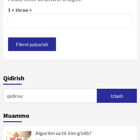
1 × three =
Qidirish
Qidirshish:
Muammo
Algoritm va til: kim g'olib?