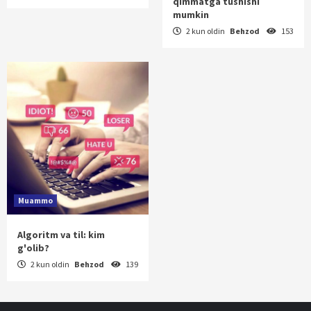
qimmatga tushishi
mumkin
2 kun oldin
Behzod
153
Muammo
Algoritm va til: kim
g'olib?
2 kun oldin
Behzod
139