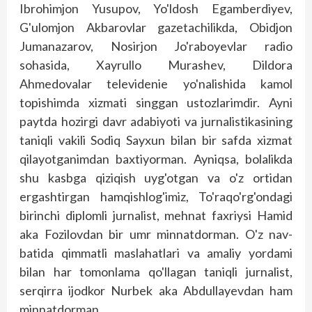
Ibrohimjon Yusupov, Yo'ldosh Egamberdiyev,
G'ulomjon Akbarovlar gazetachilikda, Obidjon
Jumanazarov, Nosirjon Jo'raboyevlar radio
sohasida, Xayrullo Murashev, Dildora
Ahmedovalar televidenie yo'nalishida kamol
topishimda xizmati singgan ustozlarimdir. Ayni
paytda hozirgi davr adabiyoti va jurnalistikasining
taniqli vakili Sodiq Sayxun bilan bir safda xizmat
qilayotganimdan baxtiyorman. Ayniqsa, bolalikda
shu kasbga qiziqish uyg'otgan va o'z ortidan
ergashtirgan hamqishlog'imiz, To'raqo'rg'ondagi
birinchi diplomli jurnalist, mehnat faxriysi Hamid
aka Fozilovdan bir umr minnatdorman. O'z nav­
batida qimmatli maslahatlari va amaliy yordami
bilan har tomonlama qo'llagan taniqli jurnalist,
serqirra ijodkor Nurbek aka Abdullayevdan ham
minnatdorman.