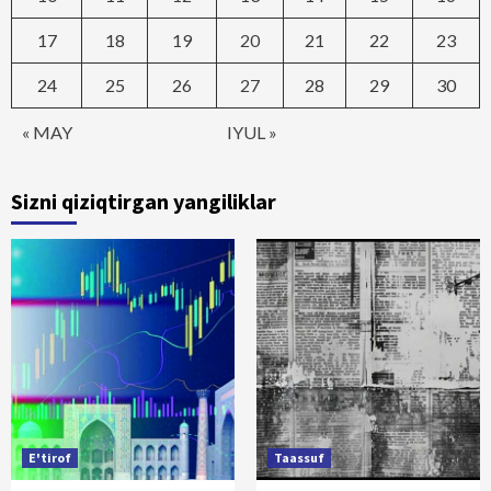
17
18
19
20
21
22
23
24
25
26
27
28
29
30
« MAY
IYUL »
Sizni qiziqtirgan yangiliklar
E'tirof
Taassuf