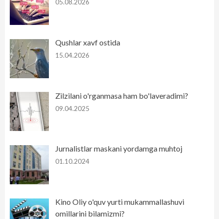
05.08.2026
Qushlar xavf ostida
15.04.2026
Zilzilani o'rganmasa ham bo'laveradimi?
09.04.2025
Jurnalistlar maskani yordamga muhtoj
01.10.2024
Kino Oliy o'quv yurti mukammallashuvi
omillarini bilamizmi?