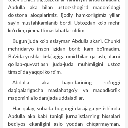
Abdulla aka bilan ustoz-shogird maqomidagi
do'stona aloqalarimiz, ijodiy hamkorligimiz yillar
sayin mus­tahkamlanib bordi. Ustozdan ko'p mehr
ko'rdim, qimmatli maslahatlar oldim.
Bugun juda ko'p eslayman Abdulla akani. Chunki
mehridaryo inson izidan borib kam bo'lmadim.
Ba'zida yoshlar kelajagiga umid bilan qarash, ularni
qo'llab-quvvatlash juda-juda muhimligini ustoz
timsolida yaqqol ko'rdim.
Abdulla aka hayotlarining so'nggi
daqiqalarigacha maslahatgo'y va madadkorlik
maqomini a'lo darajada uddaladilar.
Har qalay, sohada bugungi darajaga yetishimda
Abdulla aka kabi taniqli jurnalistlarning hissalari
beqiyos ekanligini aslo yoddan chiqarmayman.