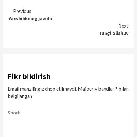
Continue
Previous
Yaxshilikning javobi
Reading
Next
Tungi olishuv
Fikr bildirish
Email manzilingiz chop etilmaydi.
Majburiy bandlar
*
bilan
belgilangan
Sharh