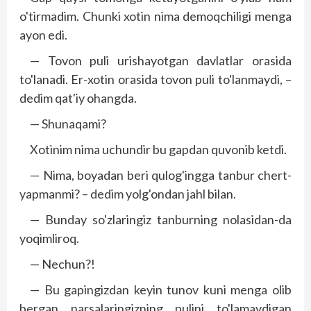
o'tirmadim. Chunki xotin nima demoqchiligi menga
ayon edi.
— Tovon puli urishayotgan davlatlar orasida
to'lanadi. Er-xotin orasida tovon puli to'lanmaydi, –
dedim qat'iy ohangda.
— Shunaqami?
Xotinim nima uchundir bu gapdan quvonib ketdi.
— Nima, boyadan beri qulog'ingga tanbur chert­
yapmanmi? – dedim yolg'ondan jahl bilan.
— Bunday so'zlaringiz tanburning nolasidan-da
yoqimliroq.
— Nechun?!
— Bu gapingizdan keyin tunov kuni menga olib
bergan narsalaringizning pulini to'lamaydigan