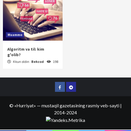
Muammo
Algoritm va til: kim
g'olib?
4 kun oldin
Behzod
198
Facebook
Telegram
©
«Hurriyat»
— mustaqil gazetasining rasmiy veb-sayti
|
2014-2024