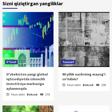
Sizni qiziqtirgan yangiliklar
E'tirof
Taassuf
O'zbekiston yangi global
90 yillik nashrning mayog'i
iqtisodiyotda ishonchli
so'ndimi?
investitsiya markaziga
4 kun oldin
Behzod
208
aylanmoqda
4 kun oldin
Behzod
278