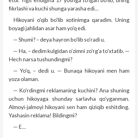
fikrlashi va kuchi shunga yarasha edi…
Hikoyani o'qib bo'lib xotinimga qaradim. Uning
boyagi jahlidan asar ham yo'q edi.
— Shumi? – deya hayron bo'lib so'radi u.
— Ha, – dedim kulgidan o'zimni zo'rg'a to'xtatib. —
Hech narsa tushundingmi?
— Yo'q, – dedi u. — Bunaqa hikoyani men ham
yoza olaman.
— Ko'rdingmi reklamaning kuchini? Ana shuning
uchun hikoyaga shunday sarlavha qo'yganman.
Almoyi-jalmoyi hikoyani sen ham qiziqib eshitding.
Yashasin reklama! Bildingmi?
— E…