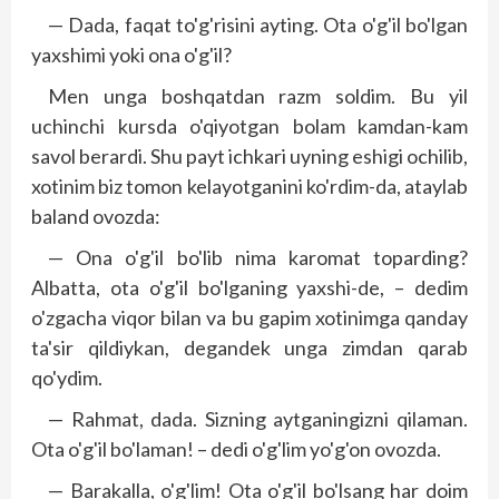
— Dada, faqat to'g'risini ayting. Ota o'g'il bo'lgan
yaxshimi yoki ona o'g'il?
Men unga boshqatdan razm soldim. Bu yil
uchinchi kursda o'qiyotgan bolam kamdan-kam
savol berardi. Shu payt ichkari uyning eshigi ochilib,
xotinim biz tomon kelayotganini ko'rdim-da, ataylab
baland ovozda:
— Ona o'g'il bo'lib nima karomat toparding?
Albatta, ota o'g'il bo'lganing yaxshi-de, – dedim
o'zgacha viqor bilan va bu gapim xotinimga qanday
ta'sir qildiykan, degandek unga zimdan qarab
qo'ydim.
— Rahmat, dada. Sizning aytganingizni qilaman.
Ota o'g'il bo'laman! – dedi o'g'lim yo'g'on ovozda.
— Barakalla, o'g'lim! Ota o'g'il bo'lsang har doim