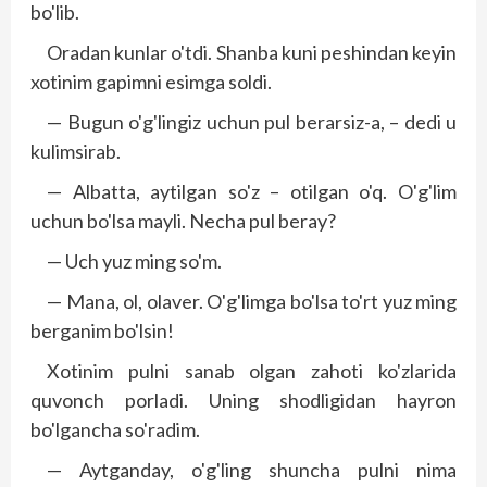
bo'lib.
Oradan kunlar o'tdi. Shanba kuni peshindan keyin
xotinim gapimni esimga soldi.
— Bugun o'g'lingiz uchun pul berarsiz-a, – dedi u
kulimsirab.
— Albatta, aytilgan so'z – otilgan o'q. O'g'lim
uchun bo'lsa mayli. Necha pul beray?
— Uch yuz ming so'm.
— Mana, ol, olaver. O'g'limga bo'lsa to'rt yuz ming
berganim bo'lsin!
Xotinim pulni sanab olgan zahoti ko'zlarida
quvonch porladi. Uning shodligidan hayron
bo'lgancha so'radim.
— Aytganday, o'g'ling shuncha pulni nima