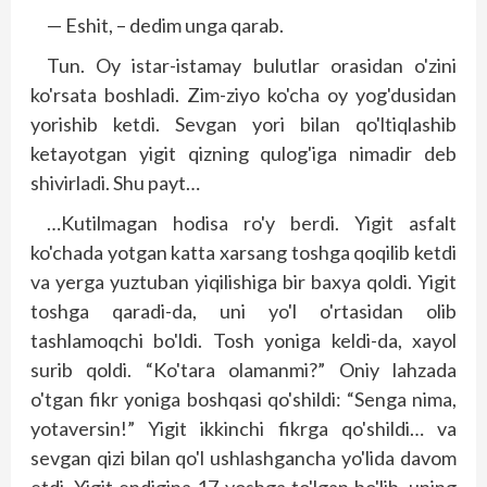
— Eshit, – dedim unga qarab.
Tun. Oy istar-istamay bulutlar orasidan o'zini
ko'rsata boshladi. Zim-ziyo ko'cha oy yog'dusidan
yorishib ketdi. Sevgan yori bilan qo'ltiqlashib
ketayotgan yigit qizning qulog'iga nimadir deb
shivirladi. Shu payt…
…Kutilmagan hodisa ro'y berdi. Yigit asfalt
ko'chada yotgan katta xarsang toshga qoqilib ketdi
va yerga yuztuban yiqilishiga bir baxya qoldi. Yigit
toshga qaradi-da, uni yo'l o'rtasidan olib
tashlamoqchi bo'ldi. Tosh yoniga keldi-da, xayol
surib qoldi. “Ko'tara olamanmi?” Oniy lahzada
o'tgan fikr yoniga boshqasi qo'shildi: “Senga nima,
yotaversin!” Yigit ikkinchi fikrga qo'shildi… va
sevgan qizi bilan qo'l ushlashgancha yo'lida davom
etdi. Yigit endigina 17 yoshga to'lgan bo'lib, uning