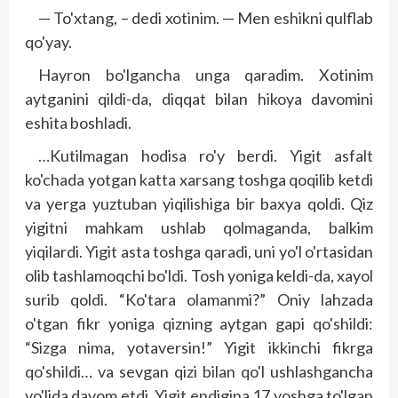
— To'xtang, – dedi xotinim. — Men eshikni qulflab
qo'yay.
Hayron bo'lgancha unga qaradim. Xotinim
aytganini qildi-da, diqqat bilan hikoya davomini
eshita boshladi.
…Kutilmagan hodisa ro'y berdi. Yigit asfalt
ko'chada yotgan katta xarsang toshga qoqilib ketdi
va yerga yuztuban yiqilishiga bir baxya qoldi. Qiz
yigitni mahkam ushlab qolmaganda, balkim
yiqilardi. Yigit asta toshga qaradi, uni yo'l o'rtasidan
olib tashlamoqchi bo'ldi. Tosh yoniga keldi-da, xayol
surib qoldi. “Ko'tara olamanmi?” Oniy lahzada
o'tgan fikr yoniga qizning aytgan gapi qo'shildi:
“Sizga nima, yotaversin!” Yigit ikkinchi fikrga
qo'shildi… va sevgan qizi bilan qo'l ushlashgancha
yo'lida davom etdi. Yigit endigina 17 yoshga to'lgan