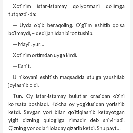
Xotinim istar-istamay qo'lyozmani qo'limga
tutqazdi-da:
— Uyda o'qib beraqoling. O'g'lim eshitib qolsa
bo'lmaydi, – dedi jahlidan biroz tushib.
— Mayli, yur…
Xotinim ortimdan uyga kirdi.
— Eshit.
U hikoyani eshitish maqsadida stulga yaxshilab
joylashib oldi.
Tun. Oy istar-istamay bulutlar orasidan o'zini
ko'rsata boshladi. Ko'cha oy yog'dusidan yorishib
ketdi. Sevgan yori bilan qo'ltiqlashib ketayotgan
yigit qizning qulog'iga nimadir deb shivirladi.
Qizning yonoqlari loladay qizarib ketdi. Shu payt…