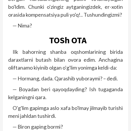
bo'ldim. Chunki o'zingiz aytganingizdek, er-xotin
orasida kompensatsiya puli yo'q!.. Tushundingizmi?
— Nima?
TOSh OTA
Ilk bahorning shanba oqshomlarining birida
daraxtlarni butash bilan ovora edim. Anchagina
oliftanamo kiyinib olgan o'g'lim yonimga keldi-da:
— Hormang, dada. Qarashib yuboraymi? – dedi.
— Boyadan beri qayoqdayding? Ish tugaganda
kelganingni qara.
O'g'lim gapimga aslo xafa bo'lmay jilmayib turishi
meni jahldan tushirdi.
— Biron gaping bormi?