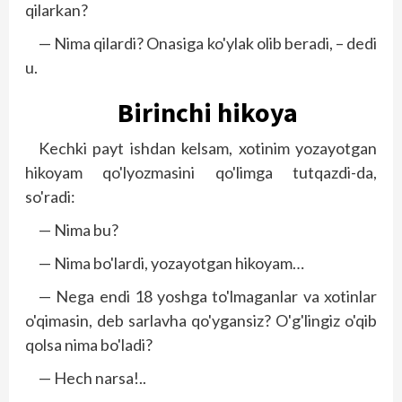
qilarkan?
— Nima qilardi? Onasiga ko'ylak olib beradi, – dedi
u.
Birinchi hikoya
Kechki payt ishdan kelsam, xotinim yozayotgan
hikoyam qo'lyozmasini qo'limga tutqazdi-da,
so'radi:
— Nima bu?
— Nima bo'lardi, yozayotgan hikoyam…
— Nega endi 18 yoshga to'lmaganlar va xotinlar
o'qimasin, deb sarlavha qo'ygansiz? O'g'lingiz o'qib
qolsa nima bo'ladi?
— Hech narsa!..