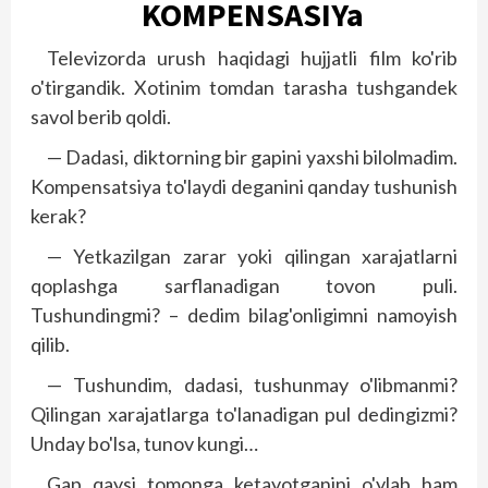
KOMPENSASIYa
Televizorda urush haqidagi hujjatli film ko'rib
o'tirgandik. Xotinim tomdan tarasha tushgandek
savol berib qoldi.
— Dadasi, diktorning bir gapini yaxshi bilolmadim.
Kompensatsiya to'laydi deganini qanday tushunish
kerak?
— Yetkazilgan zarar yoki qilingan xarajatlarni
qoplashga sarflanadigan tovon puli.
Tushundingmi? – dedim bilag'onligimni namoyish
qilib.
— Tushundim, dadasi, tushunmay o'libmanmi?
Qilingan xarajatlarga to'lanadigan pul dedingizmi?
Unday bo'lsa, tunov kungi…
Gap qaysi tomonga ketayotganini o'ylab ham