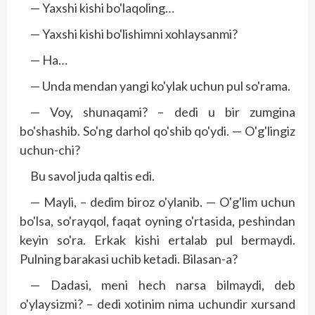
— Yaxshi kishi bo'laqoling…
— Yaxshi kishi bo'lishimni xohlaysanmi?
— Ha…
— Unda mendan yangi ko'ylak uchun pul so'rama.
— Voy, shunaqami? – dedi u bir zumgina
bo'shashib. So'ng darhol qo'shib qo'ydi. — O'g'lingiz
uchun-chi?
Bu savol juda qaltis edi.
— Mayli, – dedim biroz o'ylanib. — O'g'lim uchun
bo'lsa, so'rayqol, faqat oyning o'rtasida, peshindan
keyin so'ra. Erkak kishi ertalab pul bermaydi.
Pulning barakasi uchib ketadi. Bilasan-a?
— Dadasi, meni hech narsa bilmaydi, deb
o'ylaysizmi? – dedi xotinim nima uchundir xursand