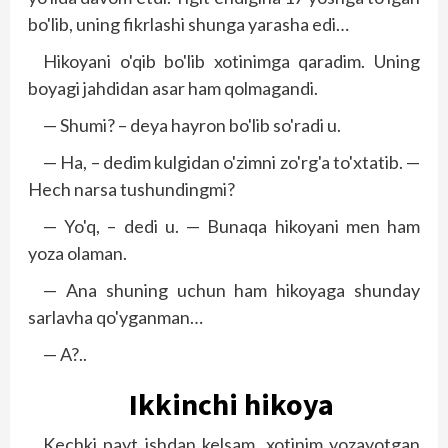
bo'lib, uning fikrlashi shunga yarasha edi…
Hikoyani o'qib bo'lib xotinimga qaradim. Uning
boyagi jahdidan asar ham qolmagandi.
— Shumi? – deya hayron bo'lib so'radi u.
— Ha, – dedim kulgidan o'zimni zo'rg'a to'xtatib. —
Hech narsa tushundingmi?
— Yo'q, – dedi u. — Bunaqa hikoyani men ham
yoza olaman.
— Ana shuning uchun ham hikoyaga shunday
sarlavha qo'yganman…
— A?..
Ikkinchi hikoya
Kechki payt ishdan kelsam, xotinim yozayotgan