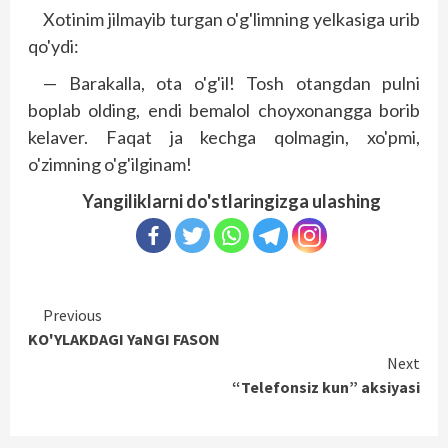
Xotinim jilmayib turgan o'g'limning yelkasiga urib
qo'ydi:
— Barakalla, ota o'g'il! Tosh otangdan pulni
boplab olding, endi bemalol choyxonangga borib
kelaver. Faqat ja kechga qolmagin, xo'pmi,
o'zimning o'g'ilginam!
Yangiliklarni do'stlaringizga ulashing
Continue
Previous
KO'YLAKDAGI YaNGI FASON
Reading
Next
“Telefonsiz kun” aksiyasi