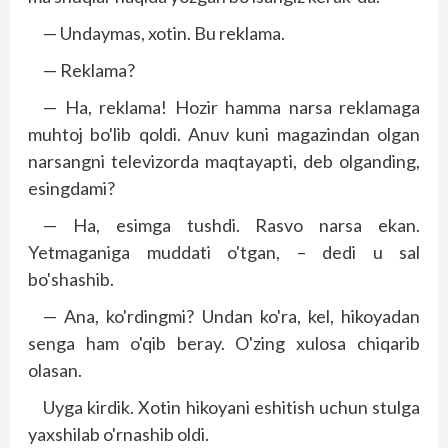
— Undaymas, xotin. Bu reklama.
— Reklama?
— Ha, reklama! Hozir hamma narsa reklamaga
muhtoj bo'lib qoldi. Anuv kuni magazindan olgan
narsangni televizorda maqtayapti, deb olganding,
esingdami?
— Ha, esimga tushdi. Rasvo narsa ekan.
Yetmaganiga muddati o'tgan, – dedi u sal
bo'shashib.
— Ana, ko'rdingmi? Undan ko'ra, kel, hikoyadan
senga ham o'qib beray. O'zing xulosa chiqarib
olasan.
Uyga kirdik. Xotin hikoyani eshitish uchun stulga
yaxshilab o'rnashib oldi.