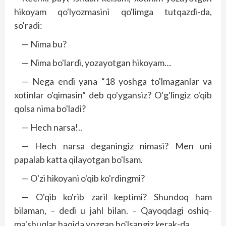
hikoyam qo'lyozmasini qo'limga tutqazdi-da,
so'radi:
— Nima bu?
— Nima bo'lardi, yozayotgan hikoyam…
— Nega endi yana “18 yoshga to'lmaganlar va
xotinlar o'qimasin” deb qo'ygansiz? O'g'lingiz o'qib
qolsa nima bo'ladi?
— Hech narsa!..
— Hech narsa deganingiz nimasi? Men uni
papalab katta qilayotgan bo'lsam.
— O'zi hikoyani o'qib ko'rdingmi?
— O'qib ko'rib zaril keptimi? Shundoq ham
bilaman, – dedi u jahl bilan. – Qayoqdagi oshiq-
ma'shuqlar haqida yozgan bo'lsangiz kerak-da.