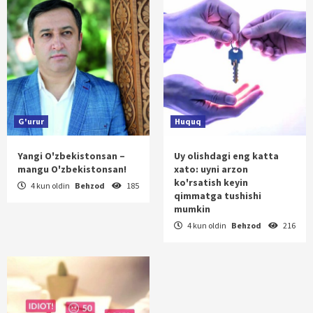
G'urur
Huquq
Yangi O'zbekistonsan –
Uy olishdagi eng katta
mangu O'zbekistonsan!
xato: uyni arzon
ko'rsatish keyin
4 kun oldin
Behzod
185
qimmatga tushishi
mumkin
4 kun oldin
Behzod
216