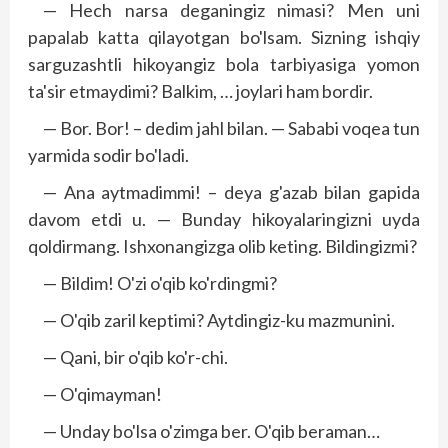
— Hech narsa deganingiz nimasi? Men uni
papalab katta qilayotgan bo'lsam. Sizning ishqiy
sarguzashtli hikoyangiz bola tarbiyasiga yomon
ta'sir etmaydimi? Balkim, … joylari ham bordir.
— Bor. Bor! – dedim jahl bilan. — Sababi voqea tun
yarmida sodir bo'ladi.
— Ana aytmadimmi! – deya g'azab bilan gapida
davom etdi u. — Bunday hikoyalaringizni uyda
qoldirmang. Ishxonangizga olib keting. Bildingizmi?
— Bildim! O'zi o'qib ko'rdingmi?
— O'qib zaril keptimi? Aytdingiz-ku mazmunini.
— Qani, bir o'qib ko'r-chi.
— O'qimayman!
— Unday bo'lsa o'zimga ber. O'qib beraman…