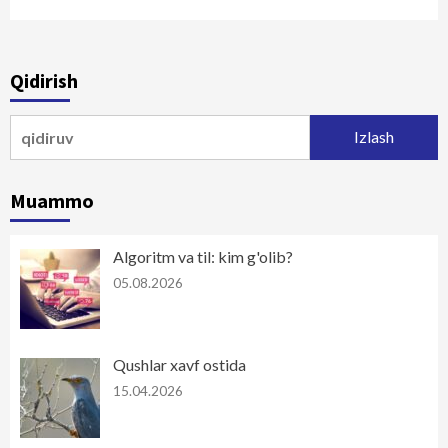
Qidirish
Qidirshish:
Muammo
Algoritm va til: kim g'olib?
05.08.2026
Qushlar xavf ostida
15.04.2026