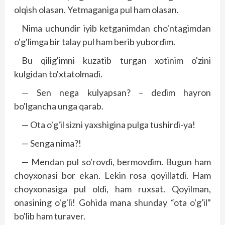
olqish olasan. Yetmaganiga pul ham olasan.
Nima uchundir iyib ketganimdan cho'ntagimdan
o'g'limga bir talay pul ham berib yubordim.
Bu qilig'imni kuzatib turgan xotinim o'zini
kulgidan to'xtatolmadi.
— Sen nega kulyapsan? – dedim hayron
bo'lgancha unga qarab.
— Ota o'g'il sizni yaxshigina pulga tushirdi-ya!
— Senga nima?!
— Mendan pul so'rovdi, bermovdim. Bugun ham
choyxonasi bor ekan. Lekin rosa qoyillatdi. Ham
choyxonasiga pul oldi, ham ruxsat. Qoyilman,
onasining o'g'li! Gohida mana shunday “ota o'g'il”
bo'lib ham turaver.