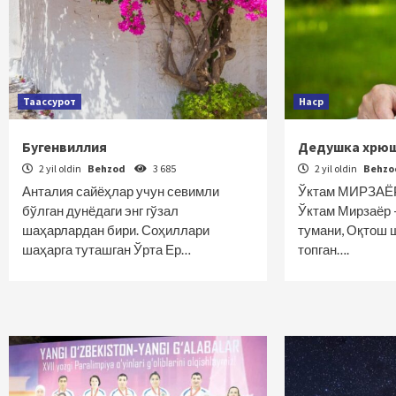
Таассурот
Наср
Бугенвиллия
Дедушка хрю
2 yil oldin
Behzod
3 685
2 yil oldin
Behz
Анталия сайёҳлар учун севимли
Ўктам МИРЗАЁР
бўлган дунёдаги энг гўзал
Ўктам Мирзаёр 
шаҳарлардан бири. Соҳиллари
тумани, Оқтош 
шаҳарга туташган Ўрта Ер…
топган….