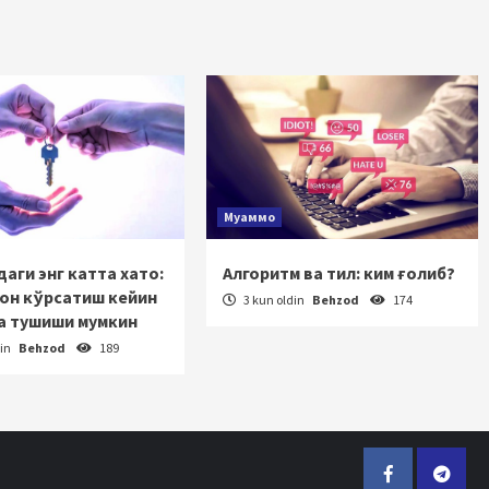
Муаммо
аги энг катта хато:
Алгоритм ва тил: ким ғолиб?
зон кўрсатиш кейин
3 kun oldin
Behzod
174
а тушиши мумкин
din
Behzod
189
Facebook
Telegr