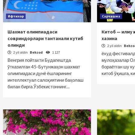
Ифтихор
Сарчашма
Шахмат олимпиадаси
Китоб — илму ҳ
совриндорлари тантанали кутиб
хазина
олинди
2 yil oldin
Behz
2 yil oldin
Behzod
1 127
ёхуд фестивалд
Венгрия пойтахти Будапештда
мулоҳазалар Ол
ўтказилган 45-Бутунжаҳон шахмат
бораётган шу ку
олимпиадаси дунё ёшларининг
китоб ўқишга, к
интеллектуал салоҳиятини баҳолаш
билан бирга Ўзбекистоннинг…