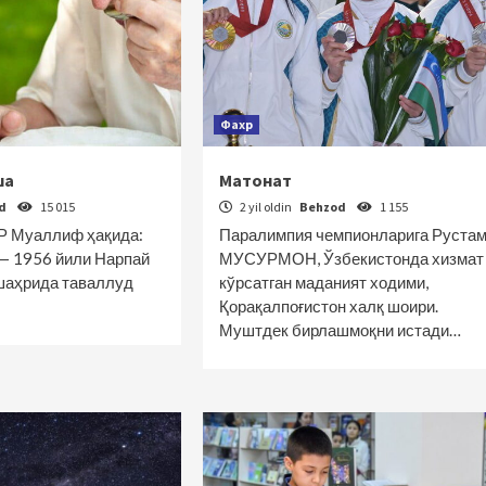
Фахр
ша
Матонат
od
15 015
2 yil oldin
Behzod
1 155
 Муаллиф ҳақида:
Паралимпия чемпионларига Руста
— 1956 йили Нарпай
МУСУРМОН, Ўзбекистонда хизмат
шаҳрида таваллуд
кўрсатган маданият ходими,
Қорақалпоғистон халқ шоири.
Муштдек бирлашмоқни истади…