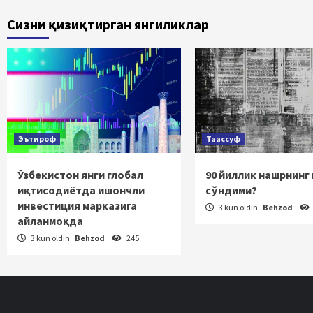
bo‘yic
Сизни қизиқтирган янгиликлар
haraka
Эътироф
Таассуф
Ўзбекистон янги глобал
90 йиллик нашрнинг
иқтисодиётда ишончли
сўндими?
инвестиция марказига
3 kun oldin
Behzod
айланмоқда
3 kun oldin
Behzod
245