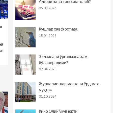
Алгоритм ва тил: ким ғолиб?
05.08.2026
о
Қушлар хавф остида
15.04.2026
ий
on
Зилзилани ўрганмаса ҳам
бўлаверадими?
09.04.2025
Журналистлар маскани ёрдамга
муҳтож
01.10.2024
Кино Олий ўқув юрти