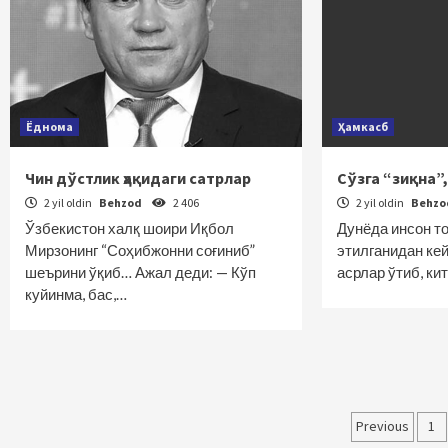
Ёднома
Ҳамкасб
Чин дўстлик ҳақидаги сатрлар
Сўзга “зиқна”,
2 yil oldin
Behzod
2 406
2 yil oldin
Behz
Ўзбекистон халқ шоири Иқбол
Дунёда инсон т
Мирзонинг “Соҳибжонни соғиниб”
этилганидан кей
шеърини ўқиб… Ажал деди: — Кўп
асрлар ўтиб, ки
куйинма, бас,…
Maqola
Previous
1