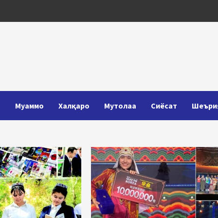
Т
Муаммо
Халқаро
Мутолаа
Сиёсат
Шеъри