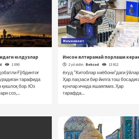
Маънавият
идаги юлдузлар
Инсон ялтирамай порлаши кера
od
1 090
2 yil oldin
Behzod
13 812
обатли Ғўбдинтоғ
ёхуд “Китоблар хиёбони”даги ўйлар
турадиган тарафида
Ҳар лаҳзаси бир йилга тош босадиг
н қишлоқ бор. Юз
кунлар ичида яшаяпмиз. Ҳар
ари соз,…
тарафда…