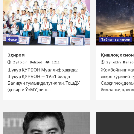
Фахр
Табиат ва инсон
Эҳтиром
Қишлоқ осмон
2 yil oldin
Behzod
1 211
2 yil oldin
Behz
Шукур ҚУРБОН Муаллиф ҳақида:
Жомбойнинг маҳ
Шукур ҚУРБОН — 1951 йилда
яққол кўриниб 
Балиқчи туманида туғилган. ТошДУ
Сарқипчоқ дега
(ҳозирги ЎзМУ)нинг…
йилларки, ҳавол