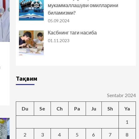
мукаммаллашуви омилларини
биламизми?
05.09.2024
Касбнинг таги насиба
01.11.2023
м
Тақвим
Sentabr 2024
Du
Se
Ch
Pa
Ju
Sh
Ya
1
2
3
4
5
6
7
8