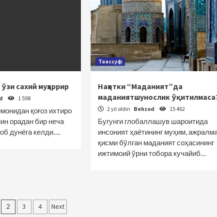
Таассуф
 ўзи сахий муҳаррир
Наҳотки “Маданият”да
маданиятшунослик ўқитилмаса
od
1 598
2 yil oldin
Behzod
15 462
омонидан қоғоз ихтиро
ин орадан бир неча
Бугунги глобаллашув шароитида
тоб дунёга келди….
инсоният ҳаётининг муҳим, ажралм
қисми бўлган маданият соҳасининг
ижтимоий ўрни тобора кучайиб…
lar
2
3
4
Next