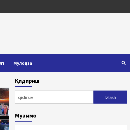
ят
Мулоҳаза
Қидириш
Qidirshish:
Муаммо