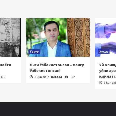
ha
tlanish
Ғурур
Ҳуқуқ
 маёғи
Янги Ўзбекистонсан – мангу
Уй олишд
Ўзбекистонсан!
уйни ар
қимматг
179
3 kun oldin
Behzod
162
3 kun ol