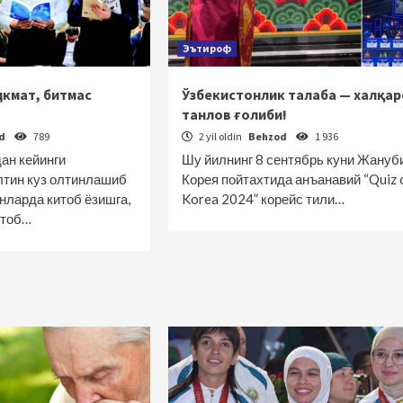
Эътироф
икмат, битмас
Ўзбекистонлик талаба — халқар
танлов ғолиби!
od
789
2 yil oldin
Behzod
1 936
ан кейинги
Шу йилнинг 8 сентябрь куни Жануб
тин куз олтинлашиб
Корея пойтахтида анъанавий “Quiz 
нларда китоб ёзишга,
Korea 2024” корейс тили…
итоб…