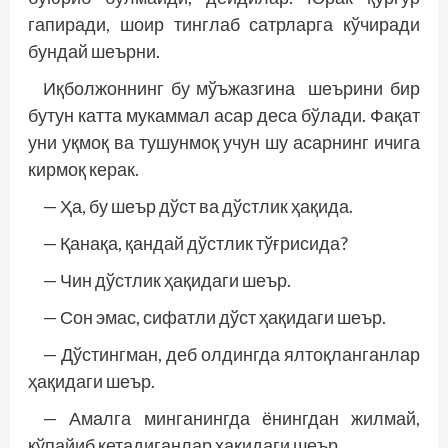
гапиради, шоир тинглаб сатрларга кўчиради
бундай шеърни.
Иқболжоннинг бу мўъжазгина шеърини бир
бутун катта мукаммал асар деса бўлади. Фақат
уни уқмоқ ва тушунмоқ учун шу асарнинг ичига
кирмоқ керак.
— Ҳа, бу шеър дўст ва дўстлик ҳақида.
— Қанақа, қандай дўстлик тўғрисида?
— Чин дўстлик ҳақидаги шеър.
— Сон эмас, сифатли дўст ҳақидаги шеър.
— Дўстингман, деб олдингда ялтоқланганлар
ҳақидаги шеър.
— Амалга минганингда ёнингдан жилмай,
кўпайиб кетадиганлар ҳақидаги шеър.