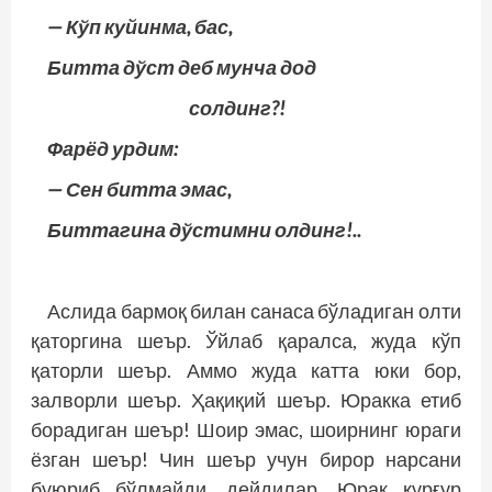
— Кўп куйинма, бас,
Битта дўст деб мунча дод
солдинг?!
Фарёд урдим:
— Сен битта эмас,
Биттагина дўстимни олдинг!..
Аслида бармоқ билан санаса бўладиган олти
қаторгина шеър. Ўйлаб қаралса, жуда кўп
қаторли шеър. Аммо жуда катта юки бор,
залворли шеър. Ҳақиқий шеър. Юракка етиб
борадиган шеър! Шоир эмас, шоирнинг юраги
ёзган шеър! Чин шеър учун бирор нарсани
буюриб бўлмайди, дейдилар. Юрак қурғур