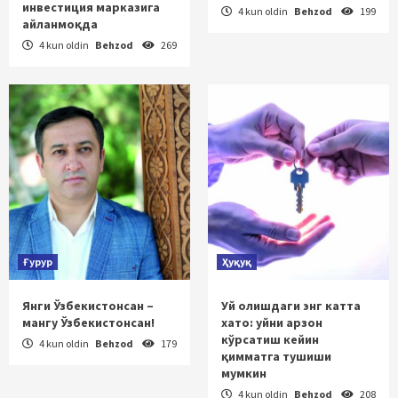
инвестиция марказига
4 kun oldin
Behzod
199
айланмоқда
4 kun oldin
Behzod
269
Ғурур
Ҳуқуқ
Янги Ўзбекистонсан –
Уй олишдаги энг катта
мангу Ўзбекистонсан!
хато: уйни арзон
кўрсатиш кейин
4 kun oldin
Behzod
179
қимматга тушиши
мумкин
4 kun oldin
Behzod
208