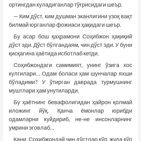
ортингдан куладиганлар тўғрисидаги шеър.
— Ким дўст, ким душман эканлигини узоқ вақт
билмай юрганлар фожиаси ҳақидаги шеър.
Бу асар бош қаҳрамони Соҳибжон ҳақиқий
дўст эди. Дўст бўлгандаям, чин дўст эди. У буни
қисқагина ҳаётида исботлаб кетди.
Соҳибжондаги самимият, унинг ўзига хос
кулгилари… Одам боласи ҳам шунчалар яхши
бўладими? У ўтирган даврада турмушнинг
муштлари ҳам унутиларди.
Бу ҳаётнинг бевафолигидан ҳайрон қолмай
иложинг йўқ. Қанча ёмонлар юрибди
одамларни куйдириб, не-не инсонларнинг
умрини эговлаб…
Қани, Соҳибжондай чин дўстлар кўп, жуда кўп