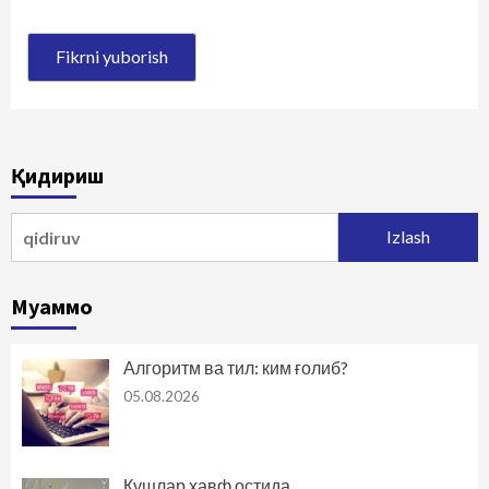
Қидириш
Qidirshish:
Муаммо
Алгоритм ва тил: ким ғолиб?
05.08.2026
Қушлар хавф остида