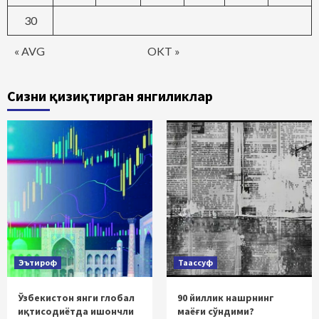
30
« AVG
OKT »
Сизни қизиқтирган янгиликлар
Эътироф
Таассуф
Ўзбекистон янги глобал
90 йиллик нашрнинг
иқтисодиётда ишончли
маёғи сўндими?