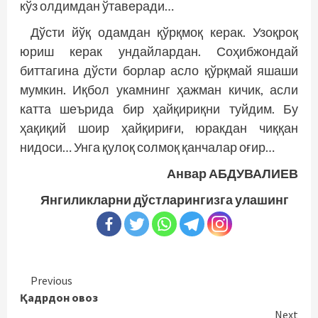
кўз олдимдан ўтаверади…
Дўсти йўқ одамдан қўрқмоқ керак. Узоқроқ
юриш керак ундайлардан. Соҳибжондай
биттагина дўсти борлар асло қўрқмай яшаши
мумкин. Иқбол укамнинг ҳажман кичик, асли
катта шеърида бир ҳайқириқни туйдим. Бу
ҳақиқий шоир ҳайқириғи, юракдан чиққан
нидоси… Унга қулоқ солмоқ қанчалар оғир…
Анвар АБДУВАЛИЕВ
Янгиликларни дўстларингизга улашинг
Continue
Previous
Қадрдон овоз
Reading
Next