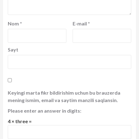
Nom
*
E-mail
*
Sayt
Keyingi marta fikr bildirishim uchun bu brauzerda
mening ismim, email va saytim manzili saqlansin.
Please enter an answer in digits:
4 × three =