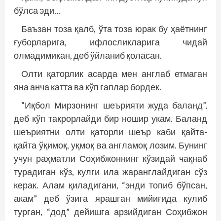
бўлса эди…
Баъзан тоза қалб, ўта тоза юрак бу ҳаётнинг
ғуборларига, ифлосликларига чидай
олмадимикан, деб ўйланиб қоласан.
Олти қаторлик асарда мен англаб етмаган
яна анча катта ва кўп гаплар бордек.
“Иқбол Мирзонинг шеърияти жуда баланд”,
деб кўп такрорлайди бир ношир укам. Баланд
шеъриятни олти қаторли шеър каби қайта-
қайта ўқимоқ, уқмоқ ва англамоқ лозим. Бунинг
учун раҳматли Соҳибжоннинг кўзидай чақнаб
турадиган кўз, кулги ила жаранглайдиган сўз
керак. Алам қиладигани, “энди топиб бўпсан,
акам” деб ўзига ярашган мийиғида кулиб
турган, “дод” дейишга арзийдиган Соҳибжон