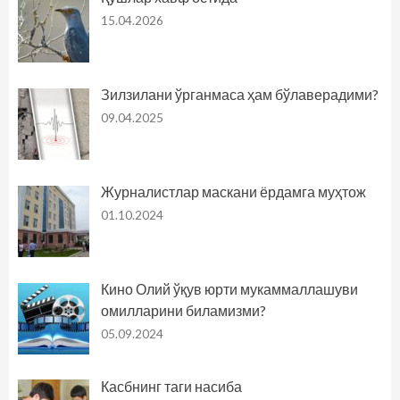
15.04.2026
Зилзилани ўрганмаса ҳам бўлаверадими?
09.04.2025
Журналистлар маскани ёрдамга муҳтож
01.10.2024
Кино Олий ўқув юрти мукаммаллашуви
омилларини биламизми?
05.09.2024
Касбнинг таги насиба