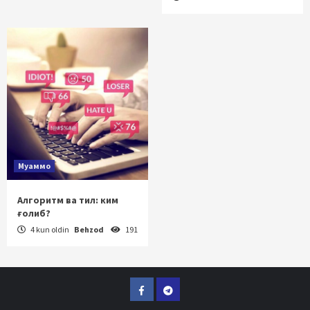
Муаммо
Алгоритм ва тил: ким
ғолиб?
4 kun oldin
Behzod
191
Facebook
Telegram