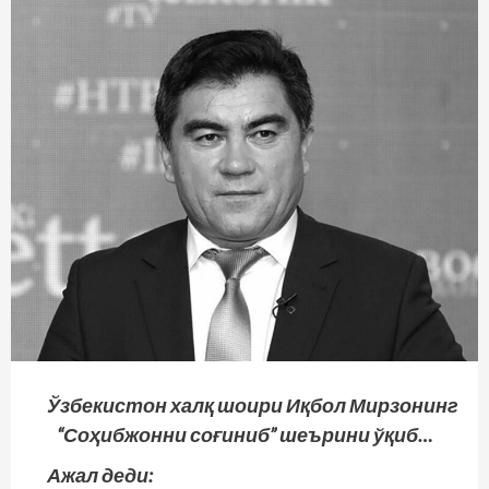
Ўзбекистон халқ шоири Иқбол Мирзонинг
“Соҳибжонни соғиниб” шеърини ўқиб…
Ажал деди: