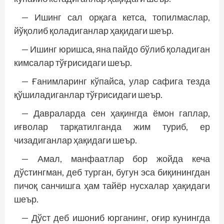
— Ишинг сал орқага кетса, топилмаслар,
йўқолиб қоладиганлар ҳақидаги шеър.
— Ишинг юришса, яна пайдо бўлиб қоладиган
кимсалар тўғрисидаги шеър.
— Ғанимларинг кўпайса, улар сафига тезда
қўшиладиганлар тўғрисидаги шеър.
— Давраларда сен ҳақингда ёмон гаплар,
иғволар тарқатилганда жим туриб, ер
чизадиганлар ҳақидаги шеър.
— Амал, манфаатлар бор жойда кеча
дўстингман, деб турган, бугун эса биқинингдан
пичоқ санчишга ҳам тай­ёр нусхалар ҳақидаги
шеър.
— Дўст деб ишониб юрганинг, оғир кунингда