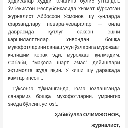
ҳодисалар худди кечагина бўлиб ўтгандек.
Ўзбекистон Республикасида хизмат кўрсатган
журналист Аббосхон Усмонов шу кунларда
фарзандлару невара-чеваралар — оила
даврасида қутлуғ саксон ёшни
қаршилаяптилар. Унвондан бошқа
мукофотларини санаш учун ўзларига мурожаат
қилишим керак эди, мурожаат қилмадим.
Сабаби, “мақола шарт эмас” дейишлари
эҳтимолга жуда яқин. У киши шу даражада
камтар инсон…
Тўқсонга тўқнашганда, юзга юзлашганда
санармиз бошқа мукофотларни, умрингиз
зиёда бўлсин, устоз!..
Ҳабибулла ОЛИМЖОНОВ,
журналист,