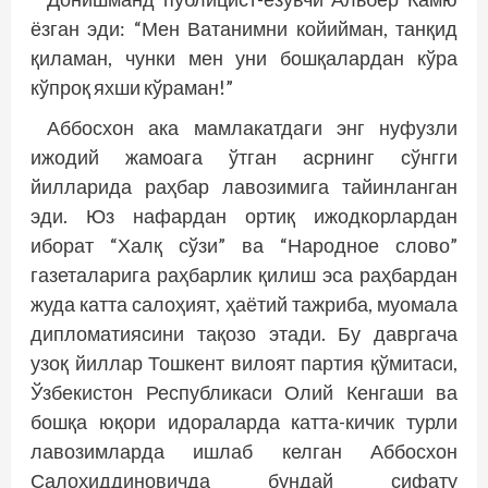
ёзган эди: “Мен Ватанимни койийман, танқид
қиламан, чунки мен уни бошқалардан кўра
кўпроқ яхши кўраман!”
Аббосхон ака мамлакатдаги энг нуфузли
ижодий жамоага ўтган асрнинг сўнгги
йилларида раҳбар лавозимига тайинланган
эди. Юз нафардан ортиқ ижодкорлардан
иборат “Халқ сўзи” ва “Народное слово”
газеталарига раҳбарлик қилиш эса раҳбардан
жуда катта салоҳият, ҳаётий тажриба, муомала
дипломатиясини тақозо этади. Бу давргача
узоқ йиллар Тошкент вилоят партия қўмитаси,
Ўзбекистон Республикаси Олий Кенгаши ва
бошқа юқори идораларда катта-кичик турли
лавозимларда ишлаб келган Аббосхон
Салоҳиддиновичда бундай сифату