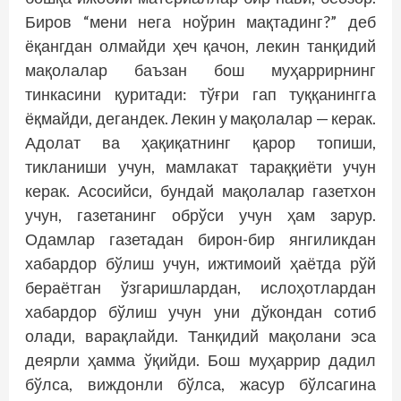
Биров “мени нега ноўрин мақтадинг?” деб
ёқангдан олмайди ҳеч қачон, лекин танқидий
мақолалар баъзан бош муҳаррирнинг
тинкасини қуритади: тўғри гап туққанингга
ёқмайди, дегандек. Лекин у мақолалар — керак.
Адолат ва ҳақиқатнинг қарор топиши,
тикланиши учун, мамлакат тараққиёти учун
керак. Асосийси, бундай мақолалар газетхон
учун, газетанинг обрўси учун ҳам зарур.
Одамлар газетадан бирон-бир янгиликдан
хабардор бўлиш учун, ижтимоий ҳаётда рўй
бераётган ўзгаришлардан, ислоҳотлардан
хабардор бўлиш учун уни дўкондан сотиб
олади, варақлайди. Танқидий мақолани эса
деярли ҳамма ўқийди. Бош муҳаррир дадил
бўлса, виждонли бўлса, жасур бўлсагина