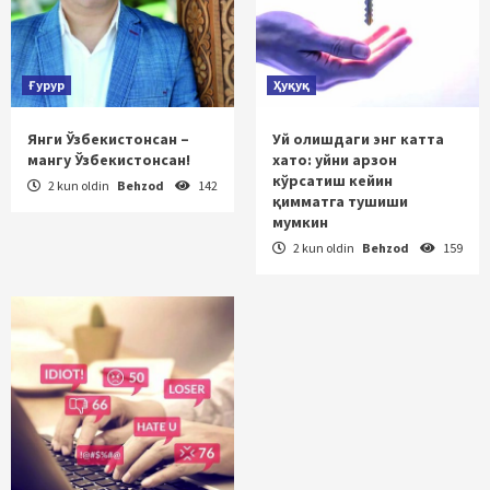
Ғурур
Ҳуқуқ
Янги Ўзбекистонсан –
Уй олишдаги энг катта
мангу Ўзбекистонсан!
хато: уйни арзон
кўрсатиш кейин
2 kun oldin
Behzod
142
қимматга тушиши
мумкин
2 kun oldin
Behzod
159