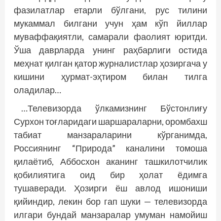
фазилатлар етарли бўлгани, рус тилини
мукаммал билгани учун ҳам кўп йиллар
муваффақиятли, самарали фаолият юритди.
Ўша даврларда унинг раҳбарлиги остида
меҳнат қилган қатор журналистлар ҳозиргача у
кишини ҳурмат-эҳтиром билан тилга
оладилар…
…Телевизорда ўлкамизнинг Бўстонлиғу
Сурхон тоғларидаги шаршараларни, оромбахш
табиат манзараларини кўрганимда,
Россиянинг “Природа” каналини томоша
қилаётиб, Аббосхон аканинг ташкилотчилик
қобилиятига оид бир ҳолат ёдимга
тушаверади. Ҳозирги ёш авлод ишониши
қийиндир, лекин бор гап шуки — телевизорда
илгари бундай манзаралар умуман намойиш