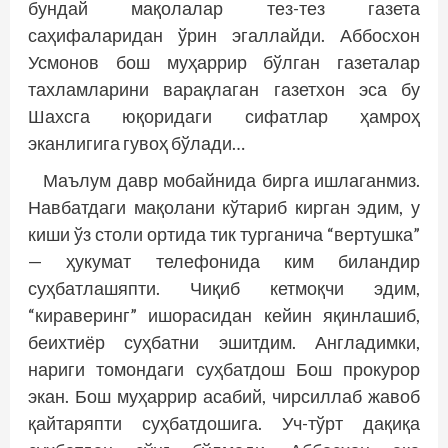
бундай мақолалар тез-тез газета
саҳифаларидан ўрин эгаллайди. Аббосхон
Усмонов бош муҳаррир бўлган газеталар
тахламларини варақлаган газетхон эса бу
Шахсга юқоридаги сифатлар ҳамроҳ
эканлигига гувоҳ бўлади…
Маълум давр мобайнида бирга ишлаганмиз.
Навбатдаги мақолани кўтариб кирган эдим, у
киши ўз столи ортида тик турганича “вертушка”
— ҳукумат телефонида ким биландир
суҳбатлашяпти. Чиқиб кетмоқчи эдим,
“кираверинг” ишорасидан кейин яқинлашиб,
беихтиёр суҳбатни эшитдим. Англадимки,
нариги томондаги суҳбатдош Бош прокурор
экан. Бош муҳаррир асабий, чирсиллаб жавоб
қайтаряпти суҳбатдошига. Уч-тўрт дақиқа