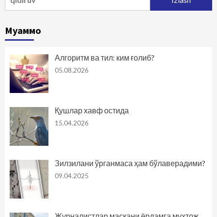
Муаммо
Алгоритм ва тил: ким ғолиб?
05.08.2026
Қушлар хавф остида
15.04.2026
Зилзилани ўрганмаса ҳам бўлаверадими?
09.04.2025
Журналистлар маскани ёрдамга муҳтож