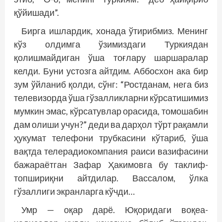
қўйишади”.
Бирга ишлардик, хонада ўтирибмиз. Менинг
кўз олдимга ўзимиздаги Туркиядан
қолишмайдиган ўша тоғлару шаршаралар
келди. Буни устозга айтдим. Аббосхон ака бир
зум ўйланиб қолди, сўнг: “Ростданам, нега биз
телевизорда ўша гўзалликларни кўрсатишимиз
мумкин эмас, кўрсатувлар орасида, томошабин
дам олиши учун?” деди ва дарҳол тўрт рақамли
ҳукумат телефони трубкасини кўтариб, ўша
вақтда телерадиокомпания раиси вазифасини
бажараётган Зафар Ҳакимовга бу таклиф-
топшириқни айтдилар. Вассалом, ўлка
гўзаллиги экранларга кўчди…
Умр — оқар дарё. Юқоридаги воқеа-