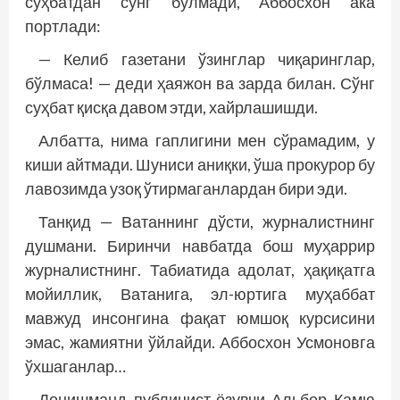
суҳбатдан сўнг бўлмади, Аббосхон ака
портлади:
— Келиб газетани ўзинглар чиқаринглар,
бўлмаса! — деди ҳаяжон ва зарда билан. Сўнг
суҳбат қисқа давом этди, хайрлашишди.
Албатта, нима гаплигини мен сўрамадим, у
киши айтмади. Шуниси аниқки, ўша прокурор бу
лавозимда узоқ ўтирмаганлардан бири эди.
Танқид — Ватаннинг дўсти, журналистнинг
душмани. Биринчи навбатда бош муҳаррир
журналистнинг. Табиатида адолат, ҳақиқатга
мойиллик, Ватанига, эл-юртига муҳаббат
мавжуд инсонгина фақат юмшоқ курсисини
эмас, жамиятни ўйлайди. Аббосхон Усмоновга
ўхшаганлар…
Донишманд публицист-ёзувчи Альбер Камю