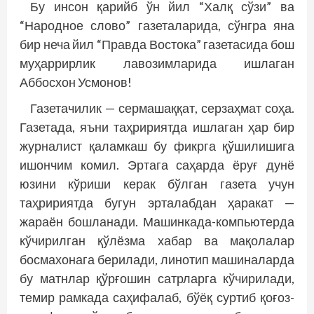
Бу инсон қарийб ўн йил “Халқ сўзи” ва
“Народное слово” газеталарида, сўнгра яна
бир неча йил “Правда Востока” газетасида бош
муҳаррирлик лавозимларида ишлаган
Аббосхон Усмонов!
Газетачилик — сермашаққат, серзаҳмат соҳа.
Газетада, яъни таҳририятда ишлаган ҳар бир
журналист қаламкаш бу фикрга қўшилишига
ишончим комил. Эртага саҳарда ёруғ дунё
юзини кўриши керак бўлган газета учун
таҳририятда бугун эрталабдан ҳаракат —
жараён бошланади. Машинкада-компьютерда
кўчирилган қўлёзма хабар ва мақолалар
босмахонага берилади, линотип машиналарда
бу матнлар қўрғошин сатрларга кўчирилади,
темир рамкада саҳифалаб, бўёқ суртиб қоғоз-