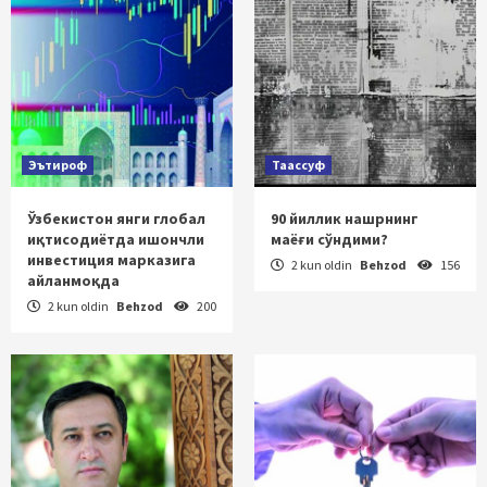
Эътироф
Таассуф
Ўзбекистон янги глобал
90 йиллик нашрнинг
иқтисодиётда ишончли
маёғи сўндими?
инвестиция марказига
2 kun oldin
Behzod
156
айланмоқда
2 kun oldin
Behzod
200