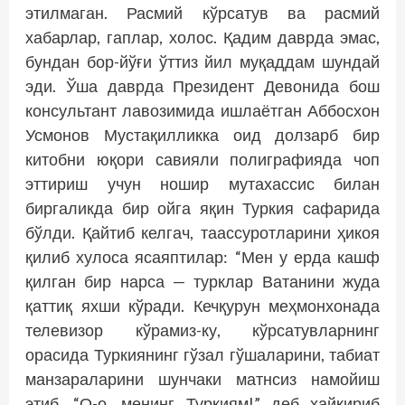
этилмаган. Расмий кўрсатув ва расмий
хабарлар, гаплар, холос. Қадим даврда эмас,
бундан бор-йўғи ўттиз йил муқаддам шундай
эди. Ўша даврда Президент Девонида бош
консультант лавозимида ишлаётган Аббосхон
Усмонов Мустақилликка оид долзарб бир
китобни юқори савияли полиграфияда чоп
эттириш учун ношир мутахассис билан
биргаликда бир ойга яқин Туркия сафарида
бўлди. Қайтиб келгач, таассуротларини ҳикоя
қилиб хулоса ясаяптилар: “Мен у ерда кашф
қилган бир нарса — турклар Ватанини жуда
қаттиқ яхши кўради. Кечқурун меҳмонхонада
телевизор кўрамиз-ку, кўрсатувларнинг
орасида Туркиянинг гўзал гўшаларини, табиат
манзараларини шунчаки матнсиз намойиш
этиб, “О-о, менинг Туркиям!” деб ҳайқириб