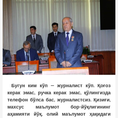
Бугун ким кўп — журналист кўп. Қоғоз
керак эмас, ручка керак эмас, қўлингизда
телефон бўлса бас, журналистсиз. Қизиғи,
махсус маълумот бор-йўқлигининг
аҳамияти йўқ, олий маълумот ҳақидаги