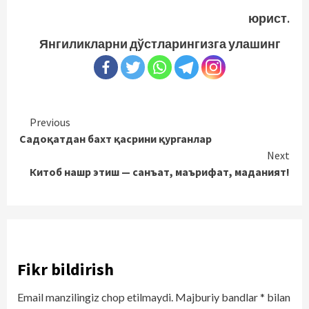
юрист.
Янгиликларни дўстларингизга улашинг
Continue
Previous
Садоқатдан бахт қасрини қурганлар
Reading
Next
Китоб нашр этиш — санъат, маърифат, маданият!
Fikr bildirish
Email manzilingiz chop etilmaydi.
Majburiy bandlar
*
bilan