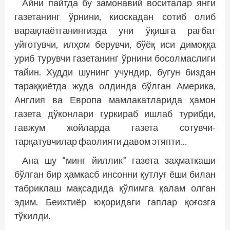
Айни пайтда бу замонавий воситалар янги
газетанинг ўрнини, киоскадан сотиб олиб
варақлаётганингизда уни ўқишга рағбат
уйғотувчи, илҳом берувчи, бўёқ иси димоққа
уриб турувчи газетанинг ўрнини босолмаслиги
тайин. Худди шунинг учундир, бугун биздан
тараққиётда жуда олдинда бўлган Америка,
Англия ва Европа мамлакатларида ҳамон
газета дўконлари гуркираб ишлаб турибди,
гавжум жойларда газета сотувчи-
тарқатувчилар фаолияти давом этяпти…
Ана шу “минг йиллик” газета заҳматкаши
бўлган бир ҳамкасб инсонни қутлуғ ёши билан
табриклаш мақсадида қўлимга қалам олган
эдим. Беихтиёр юқоридаги гаплар қоғозга
тўкилди.