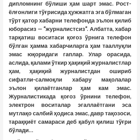
дипломнинг бўлиши ҳам шарт эмас. Рост-
ёлғонлиги тўғрисида ҳужжатга эга бўлмаган
тўрт қатор хабарни телефонда эълон қилиб
юборасиз — “журналистсиз”. Албатта, хабар
тарқатиш воситаси қоғоз ўрнига телефон
бўлган ҳамма хабарчиларга ҳам тааллуқли
эмас юқоридаги гаплар. Улар орасида,
аслида, қалами ўткир ҳақиқий журналистлар
ҳам, ҳақиқий журналистдан ошириб
сифатли-салмоқли хабару мақолалар
эълон қилаётганлар ҳам кам эмас.
Журналистикада қоғоз ўрнини телефон,
электрон воситалар эгаллаётгани эса
мутлақо салбий ҳодиса эмас, давр тақозоси,
тараққиёт самараси деб қабул қилиш тўғри
бўлади…