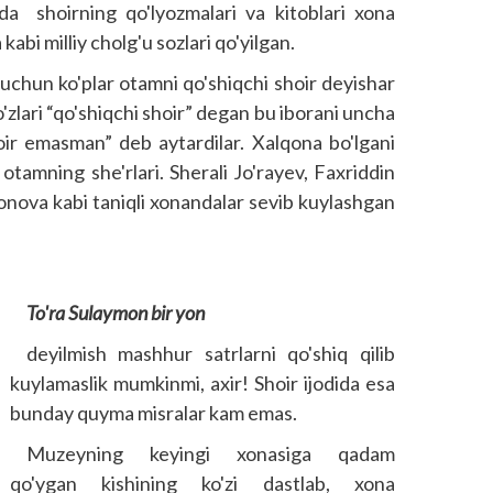
ida shoirning qo'lyozmalari va kitoblari xona
 kabi milliy cholg'u sozlari qo'yilgan.
i uchun ko'plar otamni qo'shiqchi shoir deyishar
'zlari “qo'shiqchi shoir” degan bu iborani uncha
oir emasman” deb aytardilar. Xalqona bo'lgani
 otamning she'rlari. Sherali Jo'rayev, Faxriddin
nova kabi taniqli xonandalar sevib kuylashgan
To'ra Sulaymon bir yon
deyilmish mashhur satrlarni qo'shiq qilib
kuylamaslik mumkinmi, axir! Shoir ijodida esa
bunday quyma misralar kam emas.
Muzeyning keyingi xonasiga qadam
qo'ygan kishining ko'zi dastlab, xona