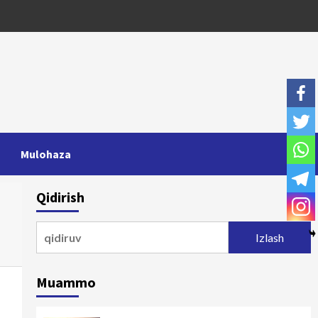
Mulohaza
Qidirish
Qidirshish:
Muammo