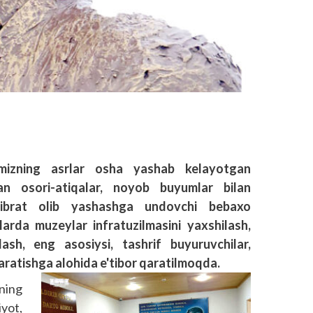
imizning asrlar osha yashab kelayotgan
an osori-atiqalar, noyob buyumlar bilan
n ibrat olib yashashga undovchi bebaxo
larda muzeylar infratuzilmasini yaxshilash,
sh, eng asosiysi, tashrif buyuruvchilar,
yaratishga alohida e'tibor qaratilmoqda.
ning
yot,