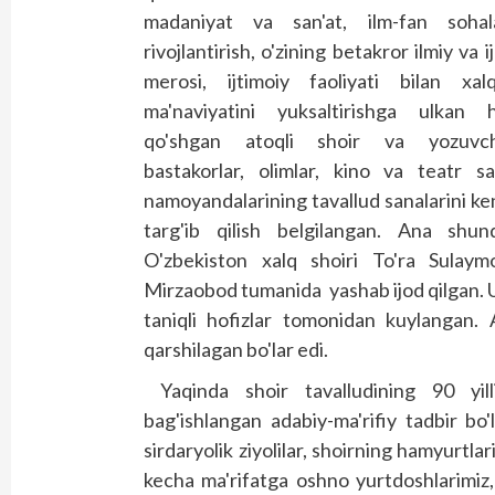
madaniyat va san'at, ilm-fan sohala
rivojlantirish, o'zining betakror ilmiy va i
merosi, ijtimoiy faoliyati bilan xalq
ma'naviyatini yuksaltirishga ulkan h
qo'shgan atoqli shoir va yozuvchi
bastakorlar, olimlar, kino va teatr san
namoyandalarining tavallud sanalarini k
targ'ib qilish belgilangan. Ana shund
O'zbekiston xalq shoiri To'ra Sulaymo
Mirzaobod tumanida yashab ijod qilgan. Un
taniqli hofizlar tomonidan kuylangan. 
qarshilagan bo'lar edi.
Yaqinda shoir tavalludining 90 yil
bag'ishlangan adabiy-ma'rifiy tadbir bo'l
sirdaryolik ziyolilar, shoirning hamyurtla
kecha ma'rifatga oshno yurtdoshlarimiz