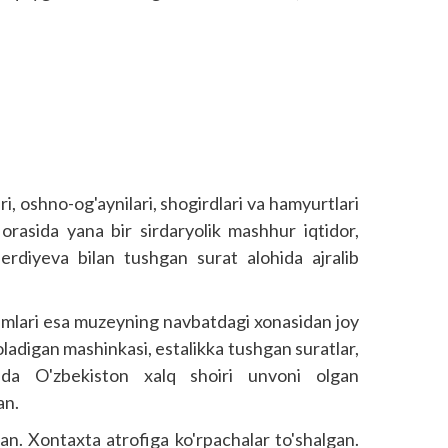
i, oshno-og'aynilari, shogirdlari va hamyurtlari
 orasida yana bir sirdaryolik mashhur iqtidor,
rdiyeva bilan tushgan surat alohida ajralib
mlari esa muzeyning navbatdagi xonasidan joy
 oladigan mashinkasi, estalikka tushgan suratlar,
ilda O'zbekiston xalq shoiri unvoni olgan
an.
gan. Xontaxta atrofiga ko'rpachalar to'shalgan.