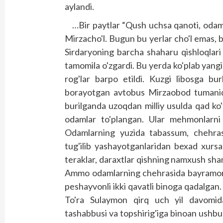
aylandi.
…Bir paytlar “Qush uchsa qanoti, odam 
Mirzacho'l. Bugun bu yerlar cho'l emas, bo
Sirdaryoning barcha shaharu qishloqlar
tamomila o'zgardi. Bu yerda ko'plab yangi b
rog'lar barpo etildi. Kuzgi libosga bu
borayotgan avtobus Mirzaobod tumanid
burilganda uzoqdan milliy usulda qad ko't
odamlar to'plangan. Ular mehmonlarni 
Odamlarning yuzida tabassum, chehrasi
tug'ilib yashayotganlaridan bexad xursa
teraklar, daraxtlar qishning namxush sha
Ammo odamlarning chehrasida bayramona 
peshayvonli ikki qavatli binoga qadalgan.
To'ra Sulaymon qirq uch yil davomida
tashabbusi va topshirig'iga binoan ushbu