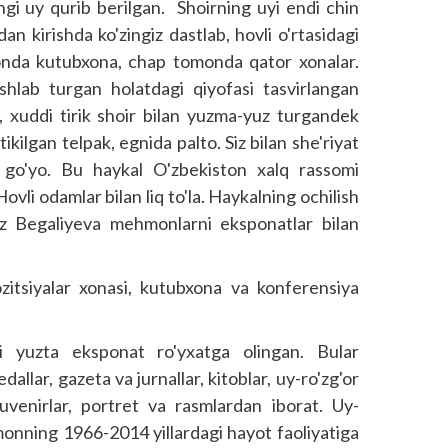
angi uy qurib berilgan. Shoirning uyi endi chin
kirishda ko'zingiz dastlab, hovli o'rtasidagi
onda kutubxona, chap tomonda qator xonalar.
shlab turgan holatdagi qiyofasi tasvirlangan
 xuddi tirik shoir bilan yuzma-yuz turgandek
tikilgan telpak, egnida palto. Siz bilan she'riyat
 go'yo. Bu haykal O'zbekiston xalq rassomi
li odamlar bilan liq to'la. Haykalning ochilish
uz Begaliyeva mehmonlarni eksponatlar bilan
itsiyalar xonasi, kutubxona va konferensiya
i yuzta eksponat ro'yxatga olingan. Bular
llar, gazeta va jurnallar, kitoblar, uy-ro'zg'or
 suvenirlar, portret va rasmlardan iborat. Uy-
monning 1966-2014 yillardagi hayot faoliyatiga