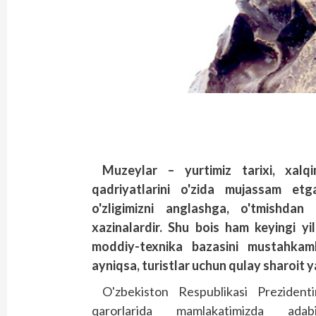
Muzeylar – yurtimiz tarixi, xalq
qadriyatlarini o'zida mujassam etg
o'zligimizni anglashga, o'tmishda
xazinalardir. Shu bois ham keyingi yil
moddiy-texnika bazasini mustahkamla
ayniqsa, turistlar uchun qulay sharoit 
O'zbekiston Respublikasi Prezidenti
qarorlarida mamlakatimizda adabi