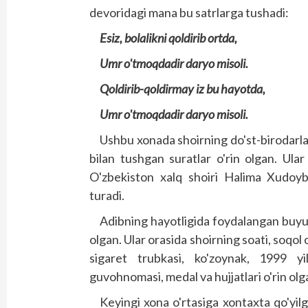
devoridagi mana bu satrlarga tushadi:
Esiz, bolalikni qoldirib ortda,
Umr o'tmoqdadir daryo misoli.
Qoldirib-qoldirmay iz bu hayotda,
Umr o'tmoqdadir daryo misoli.
Ushbu xonada shoirning do'st-birodarlar
bilan tushgan suratlar o'rin olgan. Ular
O'zbekiston xalq shoiri Halima Xudoybe
turadi.
Adibning hayotligida foydalangan buyu
olgan. Ular orasida shoirning soati, soqol
sigaret trubkasi, ko'zoynak, 1999 y
guvohnomasi, medal va hujjatlari o'rin olg
Keyingi xona o'rtasiga xontaxta qo'yil