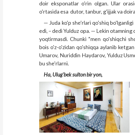
doir eksponatlar o'rin olgan. Ular oras
o'rtasida esa dutor, tanbur, g'ijjak va doira
— Juda ko'p she'rlari qo'shiq bo'lganlig
edi, – dedi Yulduz opa. — Lekin otamning o
yoqtirmasdi. Chunki “men qo'shiqchi sh
bois o'z-o'zidan qo'shiqqa aylanib ketgan
Umarov, Nuriddin Haydarov, Yulduz Usmo
bu she'rlarni.
Ha, Ulug'bek sulton bir yon,