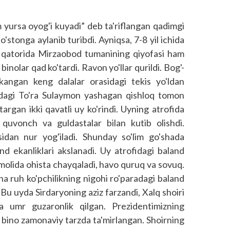
yursa oyog'i kuyadi” deb ta'riflangan qadimgi
'stonga aylanib turibdi. Ayniqsa, 7-8 yil ichida
i qatorida Mirzaobod tumanining qiyofasi ham
inolar qad ko'tardi. Ravon yo'llar qurildi. Bog'-
rkangan keng dalalar orasidagi tekis yo'ldan
agi To'ra Sulaymon yashagan qishloq tomon
argan ikki qavatli uy ko'rindi. Uyning atrofida
quvonch va guldastalar bilan kutib olishdi.
dan nur yog'iladi. Shunday so'lim go'shada
nd ekanliklari akslanadi. Uy atrofidagi baland
molida ohista chayqaladi, havo quruq va sovuq.
ruh ko'pchilikning nigohi ro'paradagi baland
 Bu uyda Sirdaryoning aziz farzandi, Xalq shoiri
 umr guzaronlik qilgan. Prezidentimizning
 bino zamonaviy tarzda ta'mirlangan. Shoirning