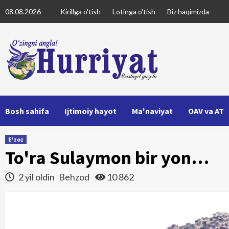
Skip
08.08.2026
Kirillga o'tish
Lotinga o'tish
Biz haqimizda
to
content
Bosh sahifa
Ijtimoiy hayot
Ma'naviyat
OAV va AT
E'zoz
To'ra Sulaymon bir yon…
2 yil oldin
Behzod
10 862