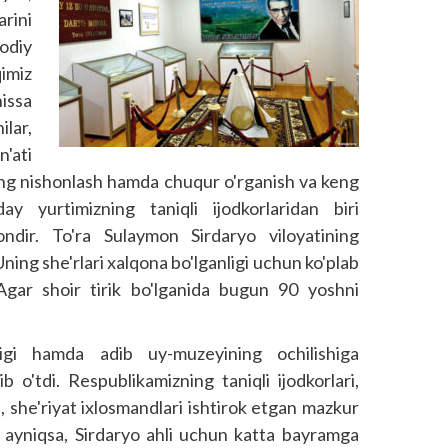
rini
jodiy
imiz
issa
lar,
'ati
eng nishonlash hamda chuqur o'rganish va keng
ay yurtimizning taniqli ijodkorlaridan biri
ndir. To'ra Sulaymon Sirdaryo viloyatining
ing she'rlari xalqona bo'lganligi uchun ko'plab
Agar shoir tirik bo'lganida bugun 90 yoshni
ligi hamda adib uy-muzeyining ochilishiga
ib o'tdi. Respublikamizning taniqli ijodkorlari,
ri, she'riyat ixlosmandlari ishtirok etgan mazkur
, ayniqsa, Sirdaryo ahli uchun katta bayramga