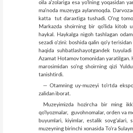
oila a'zolariga esa yo'lning yoqasidan y
ma'noda muzeyga aylanmoqda. Darvozadan 
katta tut daraxtiga tushadi. O'ng tom
Markazda shoirning bir qo'lida kitob u
haykal. Haykalga nigoh tashlagan odam,
sezadi o'zini: boshida qalin qo'y terisidan 
haqida suhbatlashayotgandek tuyuladi
Azamat Hotamov tomonidan yaratilgan. Hov
marosimidan so'ng shoirning qizi Yuld
tanishtirdi.
— Otamning uy-muzeyi to'rtda ekspoz
zalidan iborat.
Muzeyimizda hozircha bir ming ikk
qo'lyozmalar, guvohnomalar, orden va meda
buyumlari, kiyimlar, estalik sovg'alari,
muzeyning birinchi xonasida To'ra Sulay