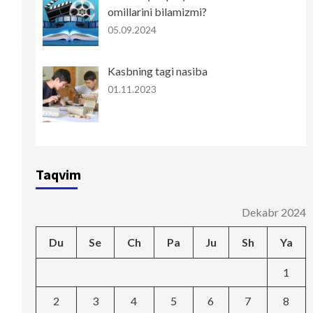
omillarini bilamizmi?
05.09.2024
Kasbning tagi nasiba
01.11.2023
Taqvim
Dekabr 2024
Du
Se
Ch
Pa
Ju
Sh
Ya
1
2
3
4
5
6
7
8