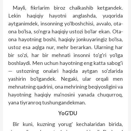
Mayli, fikrlarim biroz chalkashib ketgandek.
Lekin haqiqiy hayotni anglashda, yuqorida
aytganimdek, insonning yo'lboshchisi, avvalo, ota-
ona bo'lsa, so'ngra haqiqiy ustozi bo'lar ekan. Ota-
ona hayotning boshi, haqiqiy jonkuyaringiz bo'lsa,
ustoz esa aqlga nur, mehr berarkan. Ularning har
bir so'zi, har bir mehnati insonni to'g'ri yo'lga
boshlaydi. Men uchun hayotning eng katta sabog'i
— ustozning onalari haqida aytgan so'zlarida
yashirin bo'lgandek. Negaki, ular orqali men
mehnatning qadrini, ona mehrining beqiyosligini va
hayotning haqiqiy ma'nosini yanada chuqurroq,
yana tiyranroq tushungandekman.
YoG'DU
Bir kuni, kuzning yorug' kechalaridan birida,