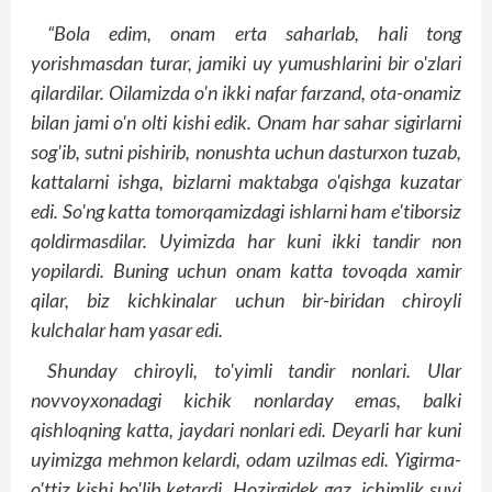
“Bola edim, onam erta saharlab, hali tong
yorishmasdan turar, jamiki uy yumushlarini bir o'zlari
qilardilar. Oilamizda o'n ikki nafar farzand, ota-onamiz
bilan jami o'n olti kishi edik. Onam har sahar sigirlarni
sog'ib, sutni pishirib, nonushta uchun dasturxon tuzab,
kattalarni ishga, bizlarni maktabga o'qishga kuzatar
edi. So'ng katta tomorqamizdagi ishlarni ham e'tiborsiz
qoldirmasdilar. Uyimizda har kuni ikki tandir non
yopilardi. Buning uchun onam katta tovoqda xamir
qilar, biz kichkinalar uchun bir-biridan chiroyli
kulchalar ham yasar edi.
Shunday chiroyli, to'yimli tandir nonlari. Ular
novvoyxonadagi kichik nonlarday emas, balki
qishloqning katta, jaydari nonlari edi. Deyarli har kuni
uyimizga mehmon kelardi, odam uzilmas edi. Yigirma-
o'ttiz kishi bo'lib ketardi. Hozirgidek gaz, ichimlik suvi