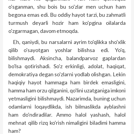
o'sganman, shu bois bu so'zlar men uchun ham
begona emas edi. Bu oddiy hayot tarzi, bu zahmatli
turmush deyarli hozir ham ko'pgina oilalarda
o'zgarmagan, davom etmoqda.
Eh, qaniydi, bu narsalarni ayrim to'qlikka sho'xlik
qilib o'sayotgan yoshlar bilishsa edi. Yo'q,
bilishmaydi. Aksincha, balandparvoz gaplardan
bo'lsa qotirishadi. So'z erkinligi, adolat, haqiqat,
demokratiya degan so'zlarni yodlab olishgan. Lekin
haqiqiy hayot hammaga ham birdek emasligini,
hamma ham orzu qilganini, qo'lini uzatganiga imkoni
yetmasligini bilishmaydi. Nazarimda, buning uchun
odamlarni loqaydlikda, ish bilmaslikda ayblashni
ham do'ndiradilar. Ammo halol yashash, halol
mehnat qilib rizq ko'rish nimaligini biladimi hamma
ham?