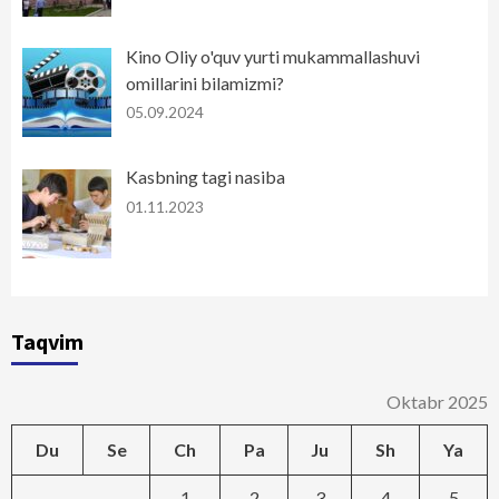
Kino Oliy o'quv yurti mukammallashuvi
omillarini bilamizmi?
05.09.2024
Kasbning tagi nasiba
01.11.2023
Taqvim
Oktabr 2025
Du
Se
Ch
Pa
Ju
Sh
Ya
1
2
3
4
5