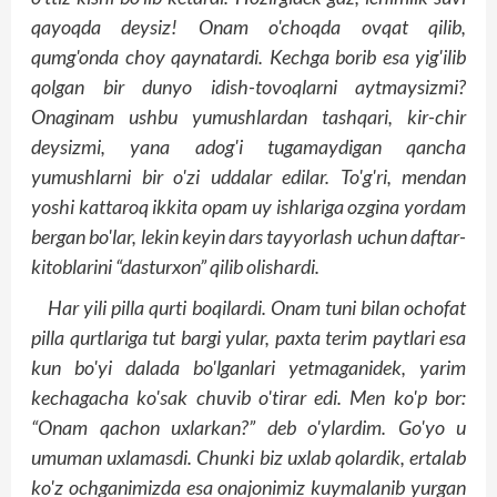
qayoqda deysiz! Onam o'choqda ovqat qilib,
qumg'onda choy qaynatardi. Kechga borib esa yig'ilib
qolgan bir dunyo idish-tovoqlarni aytmaysizmi?
Onaginam ushbu yumushlardan tashqari, kir-chir
deysizmi, yana adog'i tugamaydigan qancha
yumushlarni bir o'zi uddalar edilar. To'g'ri, mendan
yoshi kattaroq ikkita opam uy ishlariga ozgina yordam
bergan bo'lar, lekin keyin dars tayyorlash uchun daftar-
kitoblarini “dasturxon” qilib olishardi.
Har yili pilla qurti boqilardi. Onam tuni bilan ochofat
pilla qurtlariga tut bargi yular, paxta terim paytlari esa
kun bo'yi dalada bo'lganlari yetmaganidek, yarim
kechagacha ko'sak chuvib o'tirar edi. Men ko'p bor:
“Onam qachon uxlarkan?” deb o'ylardim. Go'yo u
umuman uxlamasdi. Chunki biz uxlab qolardik, ertalab
ko'z ochganimizda esa onajonimiz kuymalanib yurgan