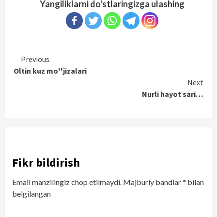
Yangiliklarni do'stlaringizga ulashing
Continue
Previous
Oltin kuz mo''jizalari
Reading
Next
Nurli hayot sari…
Fikr bildirish
Email manzilingiz chop etilmaydi.
Majburiy bandlar
*
bilan
belgilangan