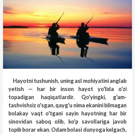
Hayotni tushunish, uning asl mohiyatini anglab
yetish — har bir inson hayot yo'lida o'zi
topadigan haqiqatlardir. Qo'yingki, g'am-
tashvishsiz o'sgan, qayg'u nima ekanini bilmagan
bolakay vaqt o'tgani sayin hayotning har bir
sinovidan saboq olib, ko'p savollariga javob
topib borar ekan. Odam bolasi dunyoga kelgach,