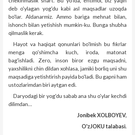
chekinmaslik shart. Bu yo'lda, ehtimol, biz yaqin
deb o'ylagan yog'du kabi asl maqsadlar uzoqda
bo'lar. Aldanarmiz. Ammo bariga mehnat bilan,
ishonch bilan yetishish mumkin-ku. Bunga shubha
qilmaslik kerak.
Hayot va haqiqat qonunlari bo'lmish bu fikrlar
menga qo'shimcha kuch, iroda, matonat
bag'ishladi. Zero, inson biror ezgu maqsadni,
yaxshilikni chin dildan xohlasa, jamiki borliq uni shu
maqsadiga yetishtirish payida bo'ladi. Bu gapni ham
ustozlarimdan biri aytgan edi.
Daryodagi bir yog'du sabab ana shu o'ylar kechdi
dilimdan…
Jonibek XOLBOYEV,
O'zJOKU talabasi.