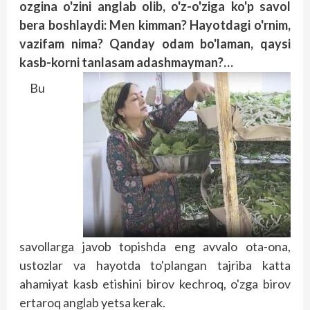
ozgina o'zini anglab olib, o'z-o'ziga ko'p savol
bera boshlaydi: Men kimman? Hayotdagi o'rnim,
vazifam nima? Qanday odam bo'laman, qaysi
kasb-korni tanlasam adashmayman?…
Bu
savollarga javob topishda eng avvalo ota-ona,
ustozlar va hayotda to'plangan tajriba katta
ahamiyat kasb etishini birov kechroq, o'zga birov
ertaroq anglab yetsa kerak.