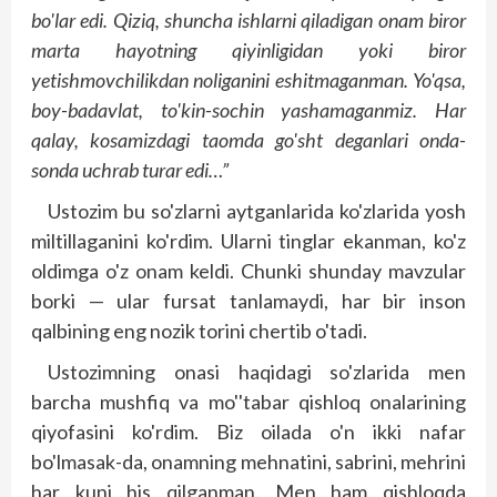
bo'lar edi. Qiziq, shuncha ishlarni qiladigan onam biror
marta hayotning qiyinligidan yoki biror
yetishmovchilikdan noliganini eshitmaganman. Yo'qsa,
boy-badavlat, to'kin-sochin yashamaganmiz. Har
qalay, kosamizdagi taomda go'sht deganlari onda-
sonda uchrab turar edi…”
Ustozim bu so'zlarni aytganlarida ko'zlarida yosh
miltillaganini ko'rdim. Ularni tinglar ekanman, ko'z
oldimga o'z onam keldi. Chunki shunday mavzular
borki — ular fursat tanlamaydi, har bir inson
qalbining eng nozik torini chertib o'tadi.
Ustozimning onasi haqidagi so'zlarida men
barcha mushfiq va mo''tabar qishloq onalarining
qiyofasini ko'rdim. Biz oilada o'n ikki nafar
bo'lmasak-da, onamning mehnatini, sabrini, mehrini
har kuni his qilganman. Men ham qishloqda