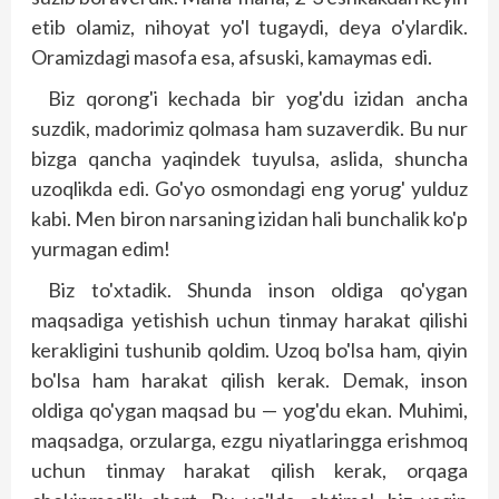
etib olamiz, nihoyat yo'l tugaydi, deya o'ylardik.
Oramizdagi masofa esa, afsuski, kamaymas edi.
Biz qorong'i kechada bir yog'du izidan ancha
suzdik, madorimiz qolmasa ham suzaverdik. Bu nur
bizga qancha yaqindek tuyulsa, aslida, shuncha
uzoqlikda edi. Go'yo osmondagi eng yorug' yulduz
kabi. Men biron narsaning izidan hali bunchalik ko'p
yurmagan edim!
Biz to'xtadik. Shunda inson oldiga qo'ygan
maqsadiga yetishish uchun tinmay harakat qilishi
kerakligini tushunib qoldim. Uzoq bo'lsa ham, qiyin
bo'lsa ham harakat qilish kerak. Demak, inson
oldiga qo'ygan maqsad bu — yog'du ekan. Muhimi,
maqsadga, orzularga, ezgu niyatlaringga erishmoq
uchun tinmay harakat qilish kerak, orqaga