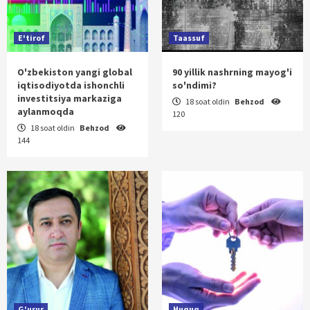
E'tirof
Taassuf
O'zbekiston yangi global
90 yillik nashrning mayog'i
iqtisodiyotda ishonchli
so'ndimi?
investitsiya markaziga
18 soat oldin
Behzod
aylanmoqda
120
18 soat oldin
Behzod
144
G'urur
Huquq