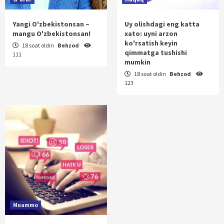
Yangi O'zbekistonsan –
Uy olishdagi eng katta
mangu O'zbekistonsan!
xato: uyni arzon
ko'rsatish keyin
18 soat oldin
Behzod
qimmatga tushishi
111
mumkin
18 soat oldin
Behzod
123
Muammo