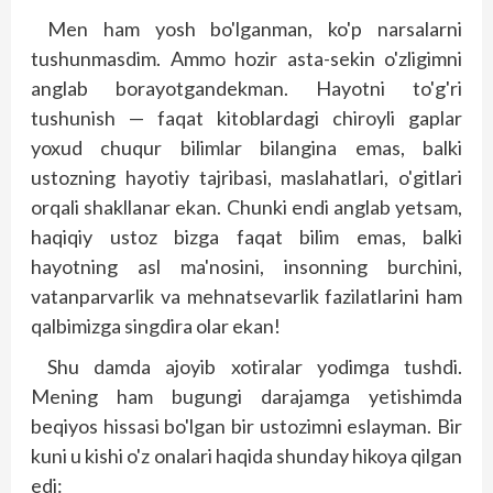
Men ham yosh bo'lganman, ko'p narsalarni
tushunmasdim. Ammo hozir asta-sekin o'zligimni
anglab borayotgandekman. Hayotni to'g'ri
tushunish — faqat kitoblardagi chiroyli gaplar
yoxud chuqur bilimlar bilangina emas, balki
ustozning hayotiy tajribasi, maslahatlari, o'gitlari
orqali shakllanar ekan. Chunki endi anglab yetsam,
haqiqiy ustoz bizga faqat bilim emas, balki
hayotning asl ma'nosini, insonning burchini,
vatanparvarlik va mehnatsevarlik fazilatlarini ham
qalbimizga singdira olar ekan!
Shu damda ajoyib xotiralar yodimga tushdi.
Mening ham bugungi darajamga yetishimda
beqiyos hissasi bo'lgan bir ustozimni eslayman. Bir
kuni u kishi o'z onalari haqida shunday hikoya qilgan
edi: