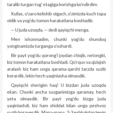
taralib turgan tog' etagiga borishga ko'ndirdim.
Xullas, o'zaro kelishib olgach, o'zimizda kuch topa
oldik va yog'du tomon harakatlana boshladik.
— U juda uzoqda, — dedi qayiqchi menga.
Men ishonmadim, chunki yog'du shundoq
yonginamizda turganga o'xshardi.
Bir payt yog'du qorong'i joydan chiqib, netongki,
biz tomon harakatlana boshladi. Qo'rquv va qiziqish
aralash biz ham unga qarama-qarshi tarzda suzib
borardik, lekin hech yaqinlasha olmasdik.
Qayiqchi sherigim haq! U bizdan juda uzoqda
ekan. Chunki ancha suzganimizga qaramay, hech
yeta olmasdik. Bir payt yog'du bizga juda
yaqinlashdi, biz ham shiddat bilan unga peshvoz
suzib boraverdik. Mana-mana, 2-3 eshkakdan keyin