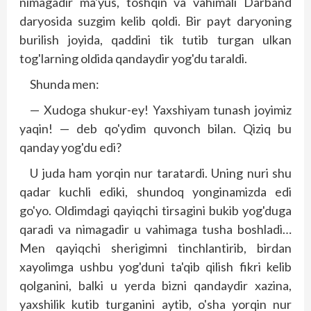
nimagadir ma'yus, toshqin va vahimali Darband
daryosida suzgim kelib qoldi. Bir payt daryoning
burilish joyida, qaddini tik tutib turgan ulkan
tog'larning oldida qandaydir yog'du taraldi.
Shunda men:
— Xudoga shukur-ey! Yaxshiyam tunash joyimiz
yaqin! — deb qo'ydim quvonch bilan. Qiziq bu
qanday yog'du edi?
U juda ham yorqin nur taratardi. Uning nuri shu
qadar kuchli ediki, shundoq yonginamizda edi
go'yo. Oldimdagi qayiqchi tirsagini bukib yog'duga
qaradi va nimagadir u vahimaga tusha boshladi…
Men qayiqchi sherigimni tinchlantirib, birdan
xayolimga ushbu yog'duni ta'qib qilish fikri kelib
qolganini, balki u yerda bizni qandaydir xazina,
yaxshilik kutib turganini aytib, o'sha yorqin nur