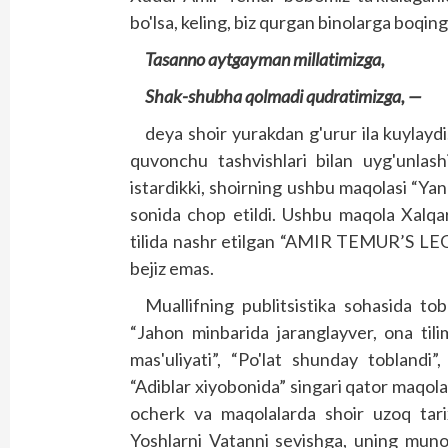
bo'lsa, keling, biz qurgan binolarga boqing
Tasanno aytgayman millatimizga,
Shak-shubha qolmadi qudratimizga, —
deya shoir yurakdan g'urur ila kuylaydi.
quvonchu tashvishlari bilan uyg'unlash
istardikki, shoirning ushbu maqolasi “Yan
sonida chop etildi. Ushbu maqola Xalqa
tilida nashr etilgan “AMIR TEMUR’S LE
bejiz emas.
Muallifning publitsistika sohasida to
“Jahon minbarida jaranglayver, ona tilim
mas'uliyati”, “Po'lat shunday toblandi
“Adiblar xiyobonida” singari qator maqolal
ocherk va maqolalarda shoir uzoq tarix
Yoshlarni Vatanni sevishga, uning munos