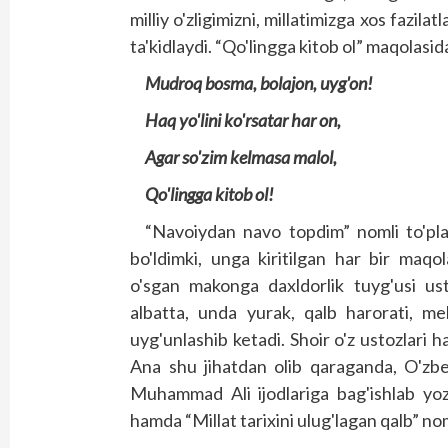
milliy o'zligimizni, millatimizga xos fazila
ta'kidlaydi. “Qo'lingga kitob ol” maqolasi
Mudroq bosma, bolajon, uyg'on!
Haq yo'lini ko'rsatar har on,
Agar so'zim kelmasa malol,
Qo'lingga kitob ol!
“Navoiydan navo topdim” nomli to'pla
bo'ldimki, unga kiritilgan har bir maqola
o'sgan makonga daxldorlik tuyg'usi ust
albatta, unda yurak, qalb harorati, me
uyg'unlashib ketadi. Shoir o'z ustozlari 
Ana shu jihatdan olib qaraganda, O'zbe
Muhammad Ali ijodlariga bag'ishlab yoz
hamda “Millat tarixini ulug'lagan qalb” nom