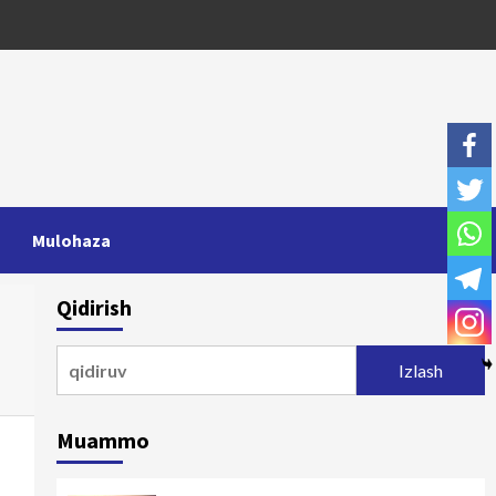
Mulohaza
Qidirish
Qidirshish:
Muammo