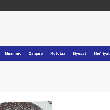
Muammo
Xalqaro
Mutolaa
Siyosat
She'riyat