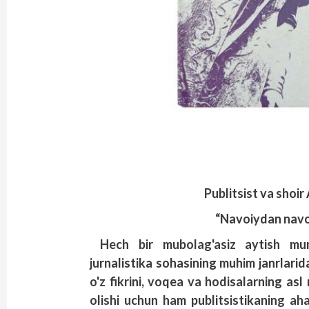
Publitsist va sho
“Navoiydan navo 
Hech bir mubolag'asiz aytish mum
jurnalistika sohasining muhim janrlarida
o'z fikrini, voqea va hodisalarning asl
olishi uchun ham publitsistikaning ah