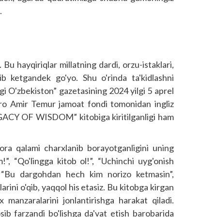
.
 Bu hayqiriqlar millatning dardi, orzu-istaklari,
ib ketgandek go'yo. Shu o'rinda ta'kidlashni
gi O'zbekiston” gazetasining 2024 yilgi 5 aprel
ro Amir Temur jamoat fondi tomonidan ingliz
GACY OF WISDOM” kitobiga kiritilganligi ham
bora qalami charxlanib borayotganligini uning
!”, “Qo'lingga kitob ol!”, “Uchinchi uyg'onish
”, “Bu dargohdan hech kim norizo ketmasin”,
arini o'qib, yaqqol his etasiz. Bu kitobga kirgan
 manzaralarini jonlantirishga harakat qiladi.
ib farzandi bo'lishga da'vat etish barobarida