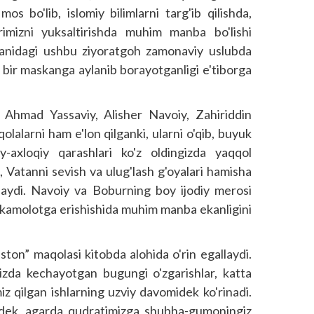
s bo'lib, islomiy bilimlarni targ'ib qilishda,
rurimizni yuksaltirishda muhim manba bo'lishi
anidagi ushbu ziyoratgoh zamonaviy uslubda
b bir maskanga aylanib borayotganligi e'tiborga
 Ahmad Yassaviy, Alisher Navoiy, Zahiriddin
lalarni ham e'lon qilganki, ularni o'qib, buyuk
iy-axloqiy qarashlari ko'z oldingizda yaqqol
, Vatanni sevish va ulug'lash g'oyalari hamisha
idlaydi. Navoiy va Boburning boy ijodiy merosi
 kamolotga erishishida muhim manba ekanligini
ton” maqolasi kitobda alohida o'rin egallaydi.
zda kechayotgan bugungi o'zgarishlar, katta
z qilgan ishlarning uzviy davomidek ko'rinadi.
dek, agarda qudratimizga shubha-gumoningiz