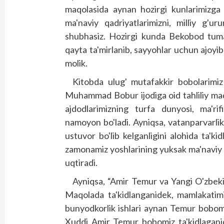
maqolasida aynan hozirgi kunlarimizga mo
ma'naviy qadriyatlarimizni, milliy g'u
shubhasiz. Hozirgi kunda Bekobod tum
qayta ta'mirlanib, sayyohlar uchun ajoyi
molik.
Kitobda ulug' mutafakkir bobolarimiz
Muhammad Bobur ijodiga oid tahliliy maqo
ajdodlarimizning turfa dunyosi, ma'rif
namoyon bo'ladi. Ayniqsa, vatanparvarlik
ustuvor bo'lib kelganligini alohida ta'k
zamonamiz yoshlarining yuksak ma'naviy
uqtiradi.
Ayniqsa, “Amir Temur va Yangi O'zbekis
Maqolada ta'kidlanganidek, mamlakatimi
bunyodkorlik ishlari aynan Temur bobomi
Xuddi Amir Temur bobomiz ta'kidlagani