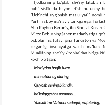
Ijodkorning ko'plab she'riy kitoblari 
publitsistikada bayon etish butunlay b
“Uchinchi uyg'onish mas'uliyati” nomli 
Yurtimiz boy ma'naviy tarixga ega. Turki
Abu Rayhon Beruniy, ibn Sino, al-Xorazmi
Mirzo Boburning jahon madaniyatiga qo's
bobolarimiz tufayligina Turkiston va M
kelganligi insoniyatga yaxshi ma'lum. 
Muallifning she'riy kitoblaridan biriga k
ko'chib o'tgan:
Moziydan boqib turar
minnatdor og'alaring,
Quyosh sening bilandir,
ko'ksingga bos osmonni…
Yuksaltirar Vatanni sadoqat, vafolaring,