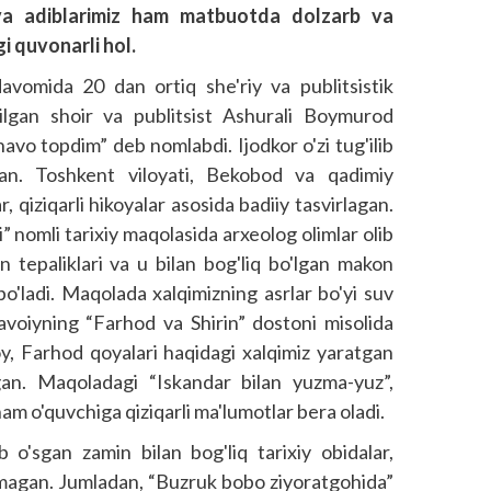
r va adiblarimiz ham matbuotda dolzarb va
i quvonarli hol.
 davomida 20 dan ortiq she'riy va publitsistik
anilgan shoir va publitsist Ashurali Boymurod
avo topdim” deb nomlabdi. Ijodkor o'zi tug'ilib
an. Toshkent viloyati, Bekobod va qadimiy
ar, qiziqarli hikoyalar asosida badiiy tasvirlagan.
i” nomli tarixiy maqolasida arxeolog olimlar olib
n tepaliklari va u bilan bog'liq bo'lgan makon
o'ladi. Maqolada xalqimizning asrlar bo'yi suv
 Navoiyning “Farhod va Shirin” dostoni misolida
soy, Farhod qoyalari haqidagi xalqimiz yaratgan
lgan. Maqoladagi “Iskandar bilan yuzma-yuz”,
ham o'quvchiga qiziqarli ma'lumotlar bera oladi.
ib o'sgan zamin bilan bog'liq tarixiy obidalar,
lmagan. Jumladan, “Buzruk bobo ziyoratgohida”