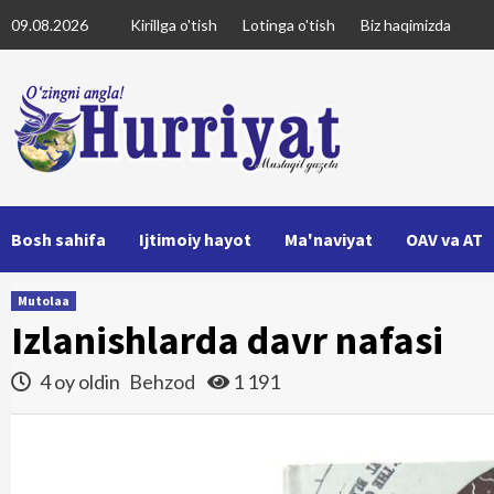
Skip
09.08.2026
Kirillga o'tish
Lotinga o'tish
Biz haqimizda
to
content
Bosh sahifa
Ijtimoiy hayot
Ma'naviyat
OAV va AT
Mutolaa
Izlanishlarda davr nafasi
4 oy oldin
Behzod
1 191