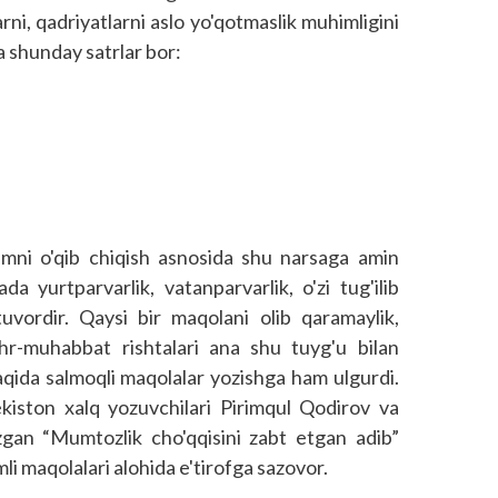
tlarni, qadriyatlarni aslo yo'qotmaslik muhimligini
da shunday satrlar bor:
mni o'qib chiqish asnosida shu narsaga amin
da yurtparvarlik, vatanparvarlik, o'zi tug'ilib
uvordir. Qaysi bir maqolani olib qaramaylik,
hr-muhabbat rishtalari ana shu tuyg'u bilan
haqida salmoqli maqolalar yozishga ham ulgurdi.
kiston xalq yozuvchilari Pirimqul Qodirov va
gan “Mumtozlik cho'qqisini zabt etgan adib”
li maqolalari alohida e'tirofga sazovor.