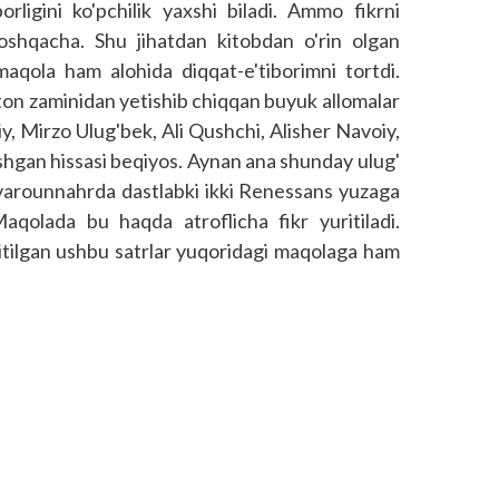
borligini ko'pchilik yaxshi biladi. Ammo fikrni
oshqacha. Shu jihatdan kitobdan o'rin olgan
maqola ham alohida diqqat-e'tiborimni tortdi.
ston zaminidan yetishib chiqqan buyuk allomalar
y, Mirzo Ulug'bek, Ali Qushchi, Alisher Navoiy,
hgan hissasi beqiyos. Aynan ana shunday ulug'
ovarounnahrda dastlabki ikki Renessans yuzaga
Maqolada bu haqda atroflicha fikr yuritiladi.
iritilgan ushbu satrlar yuqoridagi maqolaga ham