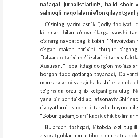
nafaqat jurnalistlarimiz, balki shoi
salmoqli maqolalarni e'lon qilayotganlig
O'zining yarim asrlik ijodiy faoliyati
kitoblari bilan o'quvchilarga yaxshi t
o'zining navbatdagi kitobini “Navoiydan n
o'sgan makon tarixini chuqur o'rgang
Dalvarzin tarixi mo''jizalarini tarixiy faktl
Xususan, “Tepalikdagi qo'rg'on mo''jizalar
borgan tadqiqotlarga tayanadi, Dalvarzi
manzaralarini yangicha kashf etgandek b
to'g'risida orzu qilib kelganligini ulug'
yana bir bor ta'kidlab, afsonaviy Shirin
rivoyatlarni ishonarli tarzda bayon qi
“Bobur qadamjolari” kabi kichik bo'limlar 
Bulardan tashqari, kitobda o'zi tug'il
ziyoratgohlar ham e'tibordan chetda qo