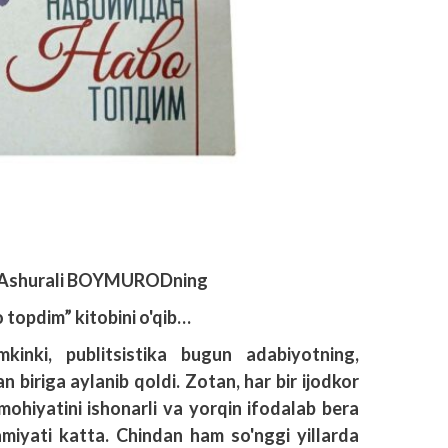
ir Ashurali BOYMURODning
topdim” kitobini o'qib…
kinki, publitsistika bugun adabiyotning,
n biriga aylanib qoldi. Zotan, har bir ijodkor
 mohiyatini ishonarli va yorqin ifodalab bera
amiyati katta. Chindan ham so'nggi yillarda