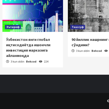
Эътироф
Таассуф
Ўзбекистон янги глобал
90 йиллик нашрнинг
иқтисодиётда ишончли
сўндими?
инвестиция марказига
3 kun oldin
Behzod
айланмоқда
3 kun oldin
Behzod
224