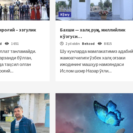
Кўзгу
роғий – эзгулик
Бахши — халқ руҳи, миллийлик
кўзгуси…
od
1 651
2 yil oldin
Behzod
8 815
иллат танламайди.
Шу кунларда мамлакатимиз адабий
арзанди бўлган,
жамоатчилиги ўзбек халқ оғзаки
да таҳсил олган
ижодининг машҳур намояндаси
роғий…
Ислом шоир Назар ўғли…