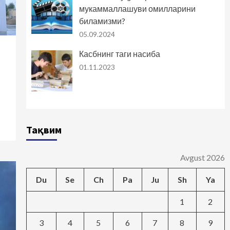
мукаммаллашуви омилларини
биламизми?
05.09.2024
Касбнинг таги насиба
01.11.2023
Тақвим
Avgust 2026
Du
Se
Ch
Pa
Ju
Sh
Ya
1
2
3
4
5
6
7
8
9