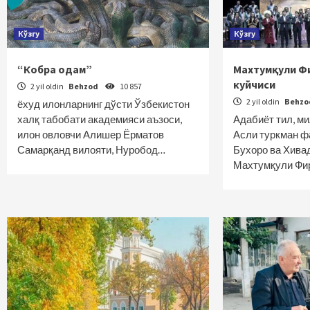
Кўзгу
Кўзгу
“Кобра одам”
Махтумқули Фи
куйчиси
2 yil oldin
Behzod
10 857
2 yil oldin
Behz
ёхуд илонларнинг дўсти Ўзбекистон
халқ табобати академияси аъзоси,
Адабиёт тил, м
илон овловчи Алишер Ёрматов
Асли туркман ф
Самарқанд вилояти, Нуробод…
Бухоро ва Хива
Махтумқули Фи