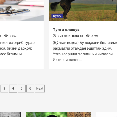
Кўзгу
Тунги олишув
od
2 102
2 yil oldin
Behzod
2 793
ез-тез оғриб турар,
(Бўлган воқеа) Бу воқеани ёшлигим
чса, бизни дарҳол:
раҳматли отамдан эшитган эдим.
лмос ўғлимни
Ўтган асрнинг эллигинчи йиллари…
Иккинчи жаҳон…
r
3
4
5
6
Next
nish