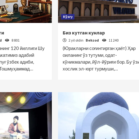
Кўзгу
ти
Биз кутган кунлар
od
8 801
2 yil oldin
Behzod
11 240
нинг 120 йиллиги Шу
(Юракларни соғинтирган ҳаёт) Ҳар
катимиз адабий
оиланинг ўз тутуми, одат-
уғ ўзбек адиби,
кўникмалари, йўл-йўриғи бор. Бу ўз
 Тошмуҳаммад…
хослик эл-юрт турмуши,…