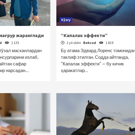
Кўзгу
 мағрур жаранглади
“Капалак эффекти”
od
1 135
2 yil oldin
Behzod
1 819
 гўзал масканлардан
Бу атама Эдвард Лоренс томонида
унсурларини излаб,
таклиф этилган. Содда айтганда,
айтган сафар
“Капалак эффекти” — бу кичик
бир нарсадан…
ҳаракатлар…