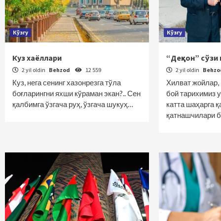
Кўзгу
Кўзгу
Куз хаёллари
“Деҳқон” сўзи
2 yil oldin
Behzod
12 559
2 yil oldin
Behz
Куз, нега сенинг хазонрезга тўла
Хилват жойлар,
боғларингни яхши кўраман экан?.. Сен
бой тарихимиз 
қалбимга ўзгача руҳ, ўзгача шукуҳ…
катта шаҳарга қ
қатнашчилари 