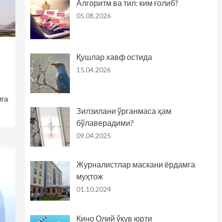
Алгоритм ва тил: ким ғолиб?
05.08.2026
Қушлар хавф остида
15.04.2026
ига
Зилзилани ўрганмаса ҳам
бўлаверадими?
09.04.2025
Журналистлар маскани ёрдамга
муҳтож
01.10.2024
Кино Олий ўқув юрти