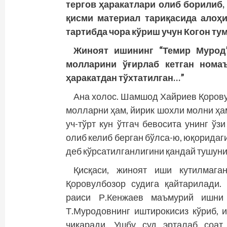
тергов ҳаракатлари олиб борилиб
қисми материал тариқасида алоҳ
тартибда чора кўриш учун Когон ту
Жиноят ишининг “Темир Мурод
молларини ўғирлаб кетган нома
ҳаракатдан тўхтатилган…”
Ана холос. Шамшод Хайриев Қорову
молларни ҳам, йирик шохли молни ҳам
уч-тўрт кун ўтгач бевосита унинг ўз
олиб келиб берган бўлса-ю, юқоридаг
деб кўрсатилганлигини қандай тушуни
Қисқаси, жиноят иши кутилмаг
Қоровулбозор судига қайтарилади.
раиси Р.Кенжаев маъмурий ишни
Т.Муродовнинг иштирокисиз кўриб, 
чиқаради. Ушбу суд эрталаб соат