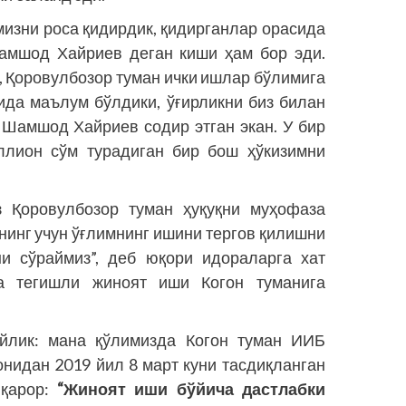
мизни роса қидирдик, қидирганлар орасида
амшод Хайриев деган киши ҳам бор эди.
, Қоровулбозор туман ички ишлар бўлимига
ида маълум бўлдики, ўғирликни биз билан
 Шамшод Хайриев содир этган экан. У бир
иллион сўм турадиган бир бош ҳўкизимни
 Қоровулбозор туман ҳуқуқни муҳофаза
нинг учун ўғлимнинг ишини тергов қилишни
ни сўраймиз”, деб юқори идораларга хат
а тегишли жиноят иши Когон туманига
йлик: мана қўлимизда Когон туман ИИБ
нидан 2019 йил 8 март куни тасдиқланган
қарор:
“Жиноят иши бўйича дастлабки