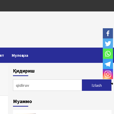
ят
Мулоҳаза
Қидириш
Qidirshish:
Муаммо