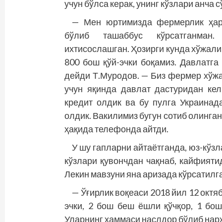
учун бўлса керак, унинг кўзлари анча 
— Мен юртимизда фермерлик ҳар
бўлиб ташаббус кўрсатганман.
ихтисослашган. Ҳозирги кунда хўжали
800 бош қўй-эчки боқамиз. Давлатга
дейди Т.Муродов. — Биз фермер хўжа
учун яқинда давлат дастуридан ке
кредит олдик ва бу пулга Украинада
олдик. Вакилимиз бугун сотиб олинган
ҳақида телефонда айтди.
У шу гапларни айтаётганда, юз-кўз
кўзлари қувончдан чақнаб, кайфияти
Лекин мавзуни яна аризада кўрсатилг
— Ўғирлик воқеаси 2018 йил 12 октя
эчки, 2 бош беш ёшли қўчқор, 1 бош
Уларнинг ҳаммаси насл­дор бўлиб нар