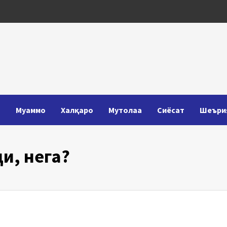
Т
Муаммо
Халқаро
Мутолаа
Сиёсат
Шеъри
и, нега?