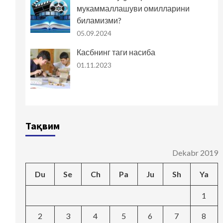
мукаммаллашуви омилларини
биламизми?
05.09.2024
Касбнинг таги насиба
01.11.2023
Тақвим
Dekabr 2019
Du
Se
Ch
Pa
Ju
Sh
Ya
1
2
3
4
5
6
7
8