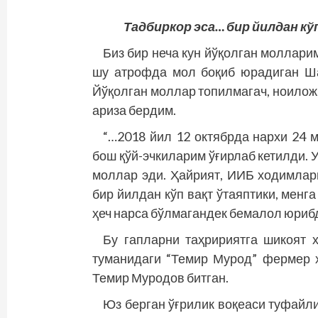
Тадбиркор эса… бир йилдан кў
Биз бир неча кун йўқолган моллари
шу атрофда мол боқиб юрадиган Ш
Йўқолган моллар топилмагач, ноилож
ариза бердим.
“…2018 йил 12 октябрда нархи 24 
бош қўй-эчкиларим ўғирлаб кетилди. 
моллар эди. Ҳайрият, ИИБ ходимлар
бир йилдан кўп вақт ўтаяптики, менг
ҳеч нарса бўлмагандек бемалол юриб
Бу гапларни таҳририятга шикоят х
туманидаги “Темир Мурод” фермер 
Темир Муродов битган.
Юз берган ўғрилик воқеаси туфайл