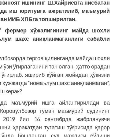
, жиноят ишининг Ш.Хайриевга нисбатан
ида иш юритувга ажратилиб, маъмурий
ман ИИБ ХПБга топширилган.
” фермер хўжалигининг майда шохли
ълум шахс аниқланмаганлиги сабабли
лбозорда тергов қилинганда майда шохли
 ўзи ўғирлаганини тан олган, ҳатто орадан
и ўғирлаб, яшириб қўйган жойи­дан ҳўкизни
и ҳужжатда “номаълум шахс аниқланмаган”,
ш керак?
анда маъмурий ишга айлантирилади ва
 Қоровулбозор туман маъмурий судининг
 2019 йил 16 сентябрда жабрланувчи
ишни ҳаракатдан тугатиш тўғрисида қарор
 ўнда бошланган, суд мажлиси бўлиши