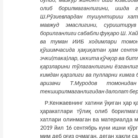
олиб борилмаганлигини, ишда г
Ш.Рўзиевлардан тушунтириш хат
мавжуд эмаслигини, суриштиру
борилганлиги сабабли фуқаро Ш. Хай
ва туман ИИБ ходимлари томон
қўшимчасида ҳақиқатан ҳам сентя
эчки(така)лар, иккита қўчқор ва битта
қарз­ларини тўлаганлигини ёзганл
кимдан қарзлиги ва пулларни кимга
аризачи Т.Муродов томонид
текширилмаганлигидан далолат бер
Р.Кенжаевнинг хатини ўқиган ҳар қ
ҳаракатлари тўлиқ олиб борилмаг
хатлари олинмаган ва материалда м
2019 йил 16 сентябрь куни ишни кўр
мим деб оғиз очмаган, деган ҳақли с