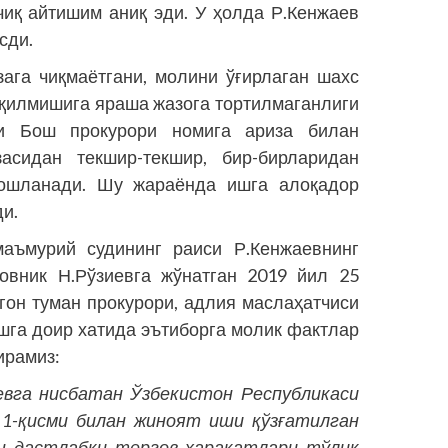
чиқ айтишим аниқ эди. У ҳолда Р.Кенжаев
сди.
ага чиқмаётгани, молини ўғирлаган шахс
у қилмишига яраша жазога тортилмаганлиги
си Бош прокурори номига ариза билан
сидан текшир-текшир, бир-бирларидан
ошланади. Шу жараёнда ишга алоқадор
и.
аъмурий судининг раиси Р.Кенжаевнинг
овник Н.Рўзиевга жўнатган 2019 йил 25
гон туман прокурори, адлия маслаҳатчиси
шга доир хатида эътиборга молик фактлар
ирамиз:
евга нисбатан Ўзбекистон Республикаси
 1-қисми билан жиноят иши қўзғатилган
ан дастлабки тергов ҳаракатлари тўлиқ