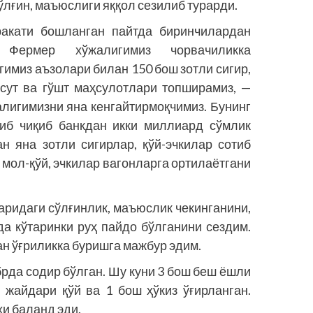
сўлғин, маъюс­лиги яққол сезилиб турарди.
акати бошланган пайтда биринчилардан
 Фермер хўжалигимиз чорвачиликка
гимиз аъзолари билан 150 бош зотли сигир,
 сут ва гўшт маҳсулотлари топширамиз, —
лигимизни яна кенгайтирмоқчимиз. Бунинг
либ чиқиб банкдан икки миллиард сўмлик
н яна зотли сигирлар, қўй-эчкилар сотиб
 мол-қўй, эчкилар вагонларга ортилаётгани
ларидаги сўлғинлик, маъюслик чекинганини,
да кўтаринки руҳ пайдо бўлганини сездим.
ан ўғриликка буришга мажбур эдим.
брда содир бўлган. Шу куни 3 бош беш ёшли
 жайдари қўй ва 1 бош ҳўкиз ўғирланган.
хи баланд эди.