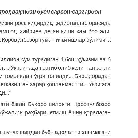
проқ вақтдан буён сарсон-саргардон
мизни роса қидирдик, қидирганлар орасида
амшод Хайриев деган киши ҳам бор эди.
, Қоровулбозор туман ички ишлар бўлимига
миллион сўм турадиган 1 бош ҳўкизим ва 6
Улар Украинадан сотиб олиб келинган зотли
и томонидан ўғри топилди… Бироқ орадан
а етказилган зарар қопланмаяпти… Ўғри эса
ди…”
ати ёзган Бухоро вилояти, Қоровулбозор
хўжалиги раҳбари, етмиш ёшни қоралаган
и шунча вақтдан буён адолат тикланмагани