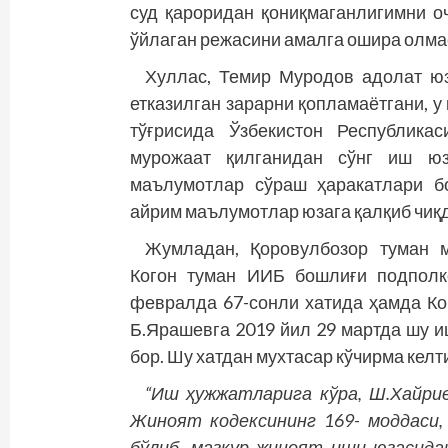
суд қароридан қониқмаганлигимни о
ўйлаган режасини амалга ошира олма
Хуллас, Темир Муродов адолат юз
етказилган зарарни қопламаётгани, 
тўғрисида Ўзбекистон Республика
мурожаат қилганидан сўнг иш юза
маълумотлар сўраш ҳаракатлари б
айрим маълумотлар юзага қалқиб чиқд
Жумладан, Қоровулбозор туман м
Когон туман ИИБ бошлиғи подполк
февралда 67-сонли хатида ҳамда Ко
Б.Ярашевга 2019 йил 29 мартда шу и
бор. Шу хатдан мухтасар кўчирма келт
“Иш ҳужжатларига кўра, Ш.Хайри
Жиноят кодексининг 169- моддаси,
бўлиб, мазкур жиноят иши юзасид