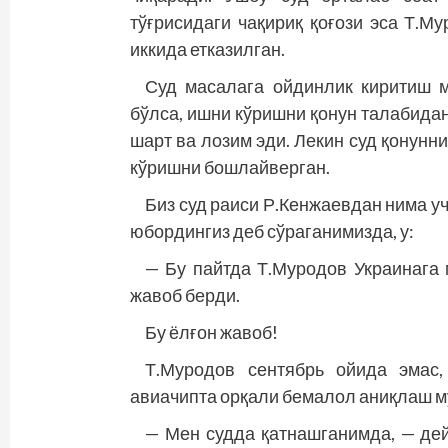
тўғрисидаги чақириқ қоғози эса Т.М
иккида етказилган.
Суд масалага ойдинлик киритиш м
бўлса, ишни кўришни қонун талабидан
шарт ва лозим эди. Лекин суд қонунн
кўришни бошлайверган.
Биз суд раиси Р.Кенжаевдан нима у
юбордингиз деб сўраганимизда, у:
— Бу пайтда Т.Муродов Украинага 
жавоб берди.
Бу ёлғон жавоб!
Т.Муродов сентябрь ойида эмас,
авиачипта орқали бемалол аниқлаш м
— Мен судда қатнашганимда, — дей