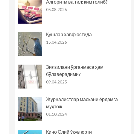
Алгоритм ва тил: ким ғолиб?
05.08.2026
Қушлар хавф остида
15.04.2026
Зилзилани ўрганмаса ҳам
бўлаверадими?
09.04.2025
Журналистлар маскани ёрдамга
муҳтож
01.10.2024
Кино Олий ўқув юрти