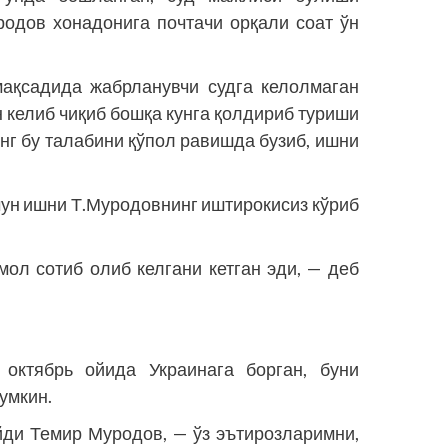
уродов хонадонига почтачи орқали соат ўн
ақсадида жабрланувчи судга келолмаган
 келиб чиқиб бошқа кунга қолдириб туриши
инг бу талабини қўпол равишда бузиб, ишни
чун ишни Т.Муродовнинг иштирокисиз кўриб
мол сотиб олиб келгани кетган эди, — деб
 октябрь ойида Украинага борган, буни
умкин.
ди Темир Муродов, — ўз эътирозларимни,