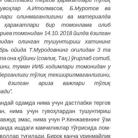
увоҳлар А.Итолмасов, Б.Муротов ва
лари олинмаганлигини ва материалда
в ҳаракатлари бир томонлама олиб
риев томонидан 14.10. 2018 йилда ёзилган
идан олинган тушунтириш хатининг
брь ойида Т.Муродовнинг оғилидан 3 та
 она қўйини (сов­лиқ. Таҳ.) ўғирлаб сотиб,
игини, туман ИИБ ходимлари томонидан у
 берганлиги тўлиқ текширилмаганлигини,
ан ёзилган ариза важлари тўлиқ
ади”.
андай одамда нима учун даст­лабки тергов
ан, нима учун гувоҳлардан тушунтириш
авжуд эмас, нима учун Р.Кенжаевнинг ўзи
ганда ишдаги камчиликлар тўғрисида лом-
аволлар туғилади. Бироқ қанча уринмайлик