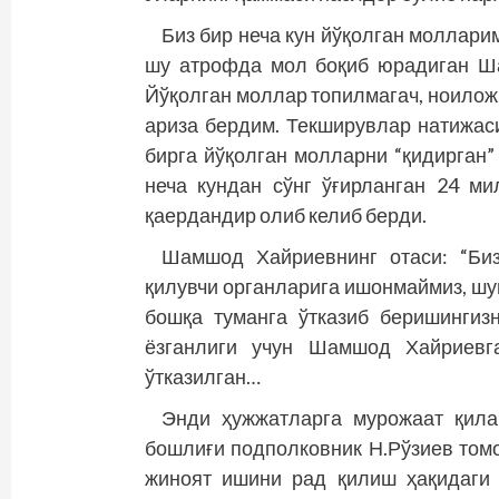
Биз бир неча кун йўқолган моллари
шу атрофда мол боқиб юрадиган Ш
Йўқолган моллар топилмагач, ноилож
ариза бердим. Текширувлар натижас
бирга йўқолган молларни “қидирган”
неча кундан сўнг ўғирланган 24 м
қаердандир олиб келиб берди.
Шамшод Хайриевнинг отаси: “Биз
қилувчи органларига ишонмаймиз, шу
бош­қа туманга ўтказиб беришингиз
ёзганлиги учун Шамшод Хайриевг
ўтказилган…
Энди ҳужжатларга мурожаат қила
бошлиғи подполковник Н.Рўзиев томо
жиноят ишини рад қилиш ҳақидаги 