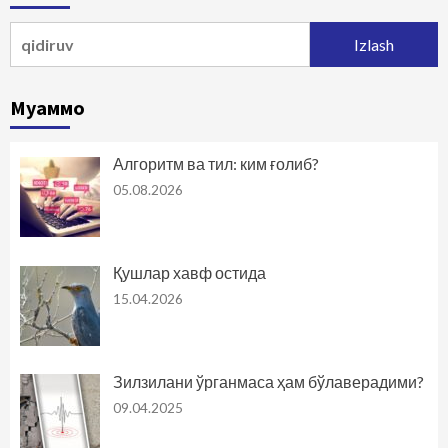
Qidirshish:
Муаммо
Алгоритм ва тил: ким ғолиб?
05.08.2026
Қушлар хавф остида
15.04.2026
Зилзилани ўрганмаса ҳам бўлаверадими?
09.04.2025