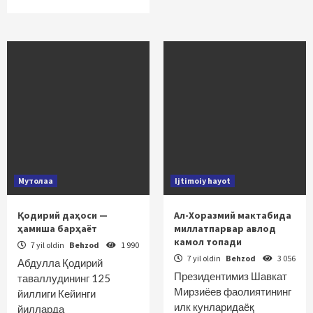
Мутолаа
Ijtimoiy hayot
Қодирий даҳоси —
Ал-Хоразмий мактабида
ҳамиша барҳаёт
миллатпарвар авлод
камол топади
7 yil oldin
Behzod
1 990
7 yil oldin
Behzod
3 056
Абдулла Қодирий
Президентимиз Шавкат
таваллудининг 125
Мирзиёев фаолиятининг
йиллиги Кейинги
илк кунларидаёқ
йилларда