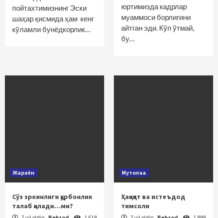
юртимизда кадрлар
пойтахтимизнинг Эски
муаммоси борлигини
шаҳар қисмида ҳам кенг
айтган эди. Кўп ўтмай,
кўламли бунёдкорлик…
бу…
Жараён
Мутолаа
Сўз эркинлиги қурбонлик
Ҳақиқат ва истеъдод
талаб қилади…ми?
тимсоли
7 yil oldin
Behzod
1 618
7 yil oldin
Behzod
1 898