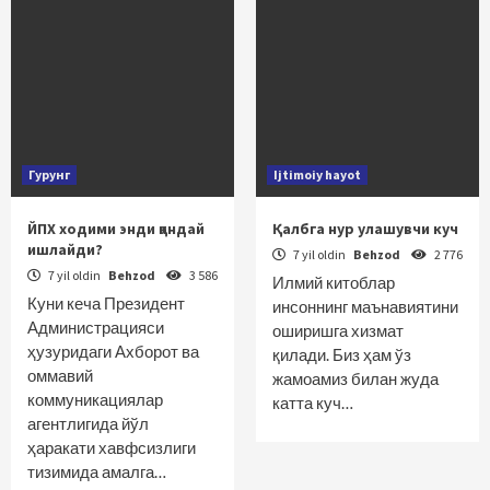
Гурунг
Ijtimoiy hayot
ЙПХ ходими энди қандай
Қалбга нур улашувчи куч
ишлайди?
7 yil oldin
Behzod
2 776
7 yil oldin
Behzod
3 586
Илмий китоблар
Куни кеча Президент
инсоннинг маънавиятини
Администрацияси
оширишга хизмат
ҳузуридаги Ахборот ва
қилади. Биз ҳам ўз
оммавий
жамоамиз билан жуда
коммуникациялар
катта куч…
агентлигида йўл
ҳаракати хавфсизлиги
тизимида амалга…