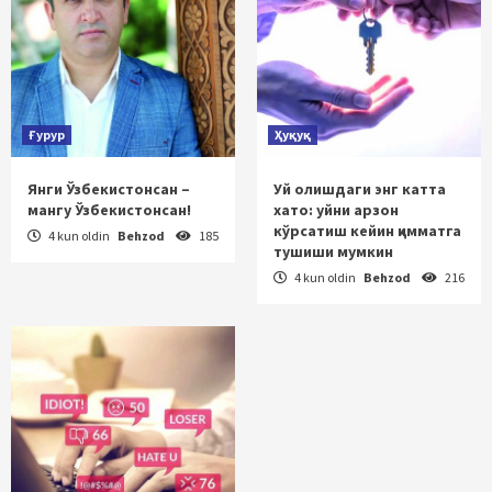
Ғурур
Ҳуқуқ
Янги Ўзбекистонсан –
Уй олишдаги энг катта
мангу Ўзбекистонсан!
хато: уйни арзон
кўрсатиш кейин қимматга
4 kun oldin
Behzod
185
тушиши мумкин
4 kun oldin
Behzod
216