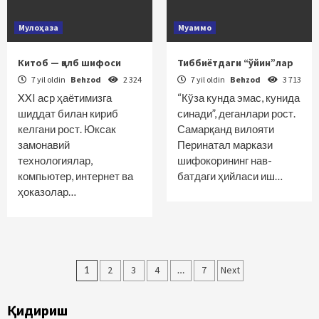
Мулоҳаза
Муаммо
Китоб — қалб шифоси
Тиббиётдаги “ўйин”лар
7 yil oldin
Behzod
2 324
7 yil oldin
Behzod
3 713
XXI аср ҳаётимизга
“Кўза кунда эмас, кунида
шиддат билан кириб
синади”, деганлари рост.
келгани рост. Юксак
Самарқанд вилояти
замонавий
Перинатал маркази
технологиялар,
шифокорининг нав­
компьютер, интернет ва
батдаги ҳийласи иш…
ҳоказолар…
Maqolalar
1
2
3
4
…
7
Next
bo‘yicha
Қидириш
harakatlanish