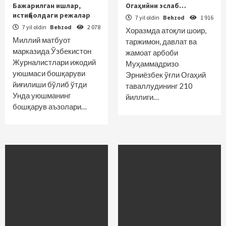
Бажарилган ишлар,
Огаҳийни эслаб…
иcтиқболдаги режалар
7 yil oldin
Behzod
1 916
7 yil oldin
Behzod
2 078
Хоразмда атоқли шоир,
Миллий матбуот
таржимон, давлат ва
марказида Ўзбекистон
жамоат арбоби
Журналистлари ижодий
Муҳаммадризо
уюшмаси бошқаруви
Эрниёзбек ўғли Огаҳий
йиғилиши бўлиб ўтди
таваллудининг 210
Унда уюшманинг
йиллиги…
бошқарув аъзолари…