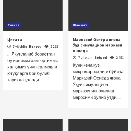
Сиёсат
Жамият
Цитата
Марказий Осиёда ягона
Ўқув симуляцион маркази
7 yil oldin
Behzod
2 262
очилди
… Якунланиб бораётган
7 yil oldin
Behzod
2 451
бу йилимиз ҳам юртимиз,
Куни кеча кўз
халқимиз учун салмоқли
микрожарроҳлиги бўйича
ютуқларга бой бўлиб
Марказий Осиёда ягона
тарихда қолади….
Ўқув симуляцион
марказининг очилиш
маросими бўлиб ўтди….