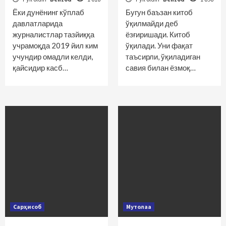
Ёки дунёнинг кўплаб
Бугун баъзан китоб
давлатларида
ўқилмайди деб
журналистлар тазйиққа
ёзғиришади. Китоб
учрамоқда 2019 йил ким
ўқилади. Уни фақат
учундир омадли келди,
таъсирли, ўқиладиган
қайсидир касб…
савия билан ёзмоқ…
Сарҳисоб
Мутолаа