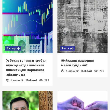
Эътироф
Таассуф
Ўзбекистон янги глобал
90 йиллик нашрнинг
иқтисодиётда ишончли
маёғи сўндими?
инвестиция марказига
4 kun oldin
Behzod
208
айланмоқда
4 kun oldin
Behzod
278