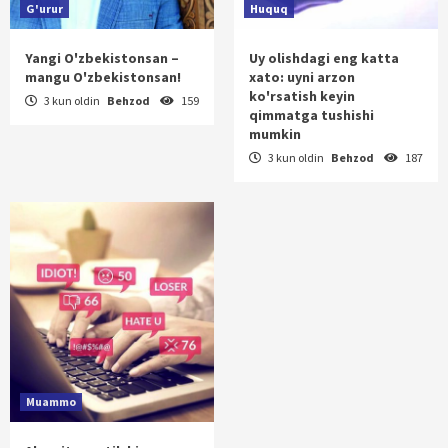
G'urur
Huquq
Yangi O'zbekistonsan –
Uy olishdagi eng katta
mangu O'zbekistonsan!
xato: uyni arzon
ko'rsatish keyin
3 kun oldin
Behzod
159
qimmatga tushishi
mumkin
3 kun oldin
Behzod
187
Muammo