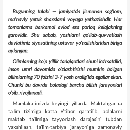
Bugunning talabi — jamiyatda jismonan sog'lom,
ma'naviy yetuk shaxslarni voyaga yetkazishdir. Har
tomonlama barkamol avlod esa porloq kelajakning
garovidir. Shu sabab, yoshlarni qo'llab-quvvatlash
davlatimiz siyosatining ustuvor yo'nalishlaridan biriga
aylangan.
Olimlarning ko'p yillik tadqiqotlari shuni ko'rsatdiki,
inson umri davomida o'zlashtirishi mumkin bo'lgan
bilimlarning 70 foizini 3-7 yosh oralig'ida egallar ekan.
Chunki bu davrda boladagi barcha bilish jarayonlari
o'sib, rivojlanadi.
Mamlakatimizda keyingi yillarda Maktabgacha
ta'lim tizimiga katta e'tibor qaratilib, bolalarni
maktab ta'limiga tayyorlash darajasini tubdan
yaxshilash, ta'lim-tarbiya jarayoniga zamonaviy