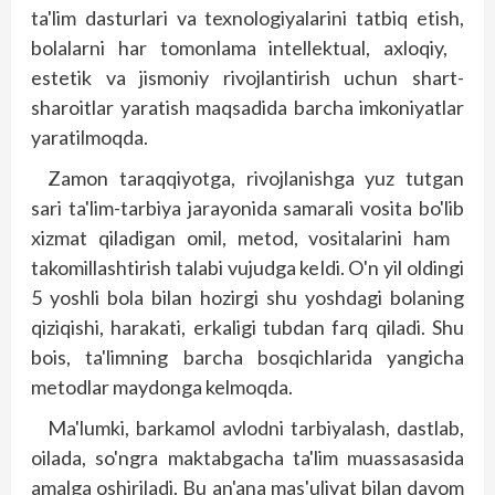
ta'lim dasturlari va texnologiyalarini tatbiq etish,
bolalarni har tomonlama intellektual, axloqiy,
estetik va jismoniy rivojlantirish uchun shart-
sharoitlar yaratish maqsadida barcha imkoniyatlar
yaratilmoqda.
Zamon taraqqiyotga, rivojlanishga yuz tutgan
sari ta'lim-tarbiya jarayonida samarali vosita bo'lib
xizmat qiladigan omil, metod, vositalarini ham
takomillashtirish talabi vujudga keldi. O'n yil oldingi
5 yoshli bola bilan hozirgi shu yoshdagi bolaning
qiziqishi, harakati, erkaligi tubdan farq qiladi. Shu
bois, ta'limning barcha bosqichlarida yangicha
metodlar maydonga kelmoqda.
Ma'lumki, barkamol avlodni tarbiyalash, dastlab,
oilada, so'ngra maktabgacha ta'lim muassasasida
amalga oshiriladi. Bu an'ana mas'uliyat bilan davom