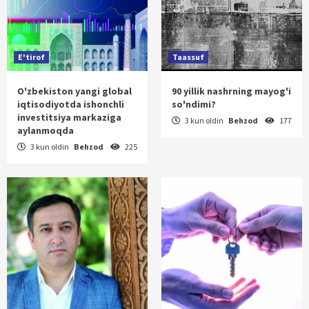
E'tirof
Taassuf
O'zbekiston yangi global
90 yillik nashrning mayog'i
iqtisodiyotda ishonchli
so'ndimi?
investitsiya markaziga
3 kun oldin
Behzod
177
aylanmoqda
3 kun oldin
Behzod
225