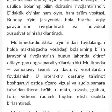
usulida bolaning bilim doirasini rivojlantirishdir.
Didaktik o'yinlar ham o'yin, ham ta'lim vositasi.
Bunday o'yin jarayonida bola barcha aqliy
jarayonlarni rivojlantiradi va individual
xususiyatlarini shakllantiradi.
Multimedia-didaktika o'yinlaridan foydalangan
holda maktabgacha yoshdagi bolalarning bilish
jarayonini rivojlantirish bugun jahonda e'tirof
etilayotgan eng samarali yo'llardan biri. Multimedia
— zamonaviy texnik va dasturiy vositalardan
foydalanish. U interaktiv dasturiy ta'minot
boshqaruvi ostida o'zaro vizual va audio samara
ta'siridan iborat bo'lib, u matn, tovush, grafika,
foto, videoni raqamli taqdim etish usulida
birlashtiradi.