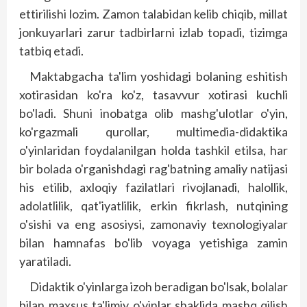
ettirilishi lozim. Zamon talabidan kelib chiqib, millat
jonkuyarlari zarur tadbirlarni izlab topadi, tizimga
tatbiq etadi.
Maktabgacha ta'lim yoshidagi bolaning eshitish
xotirasidan ko'ra ko'z, tasavvur xotirasi kuchli
bo'ladi. Shuni inobatga olib mashg'ulotlar o'yin,
ko'rgazmali qurollar, multimedia-didaktika
o'yinlaridan foydalanilgan holda tashkil etilsa, har
bir bolada o'rganishdagi rag'batning amaliy natijasi
his etilib, axloqiy fazilatlari rivojlanadi, halollik,
adolatlilik, qat'iyatlilik, erkin fikrlash, nutqining
o'sishi va eng asosiysi, zamonaviy texnologiyalar
bilan hamnafas bo'lib voyaga yetishiga zamin
yaratiladi.
Didaktik o'yinlarga izoh beradigan bo'lsak, bolalar
bilan maxsus ta'limiy o'yinlar shaklida mashq qilish