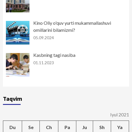
Kino Oliy o'quv yurti mukammallashuvi
omillarini bilamizmi?
05.09.2024
Kasbning tagi nasiba
01.11.2023
Taqvim
Iyul 2021
Du
Se
Ch
Pa
Ju
Sh
Ya