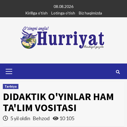
Skip
08.08.2026
to
Kirillga o'tish
Lotinga o'tish
Biz haqimizda
content
Primary
Menu
Tarbiya
DIDAKTIK O'YINLAR HAM
TA'LIM VOSITASI
5 yil oldin
Behzod
10 105