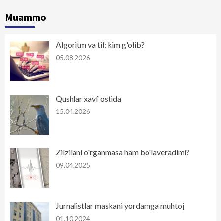
Muammo
Algoritm va til: kim g'olib?
05.08.2026
Qushlar xavf ostida
15.04.2026
Zilzilani o'rganmasa ham bo'laveradimi?
09.04.2025
Jurnalistlar maskani yordamga muhtoj
01.10.2024