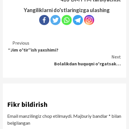
Yangiliklarni do'stlaringizga ulashing
Continue
Previous
“Jim o'tir”ish yaxshimi?
Reading
Next
Bolalikdan huquqni o'rgatsak…
Fikr bildirish
Email manzilingiz chop etilmaydi.
Majburiy bandlar
*
bilan
belgilangan