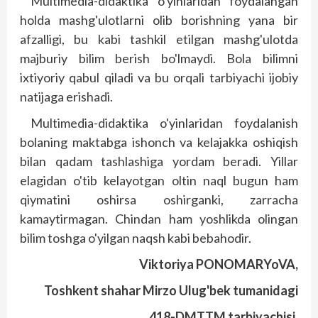
Multimedia-didaktika o'yinlaridan foydalangan
holda mashg'ulotlarni olib borishning yana bir
afzalligi, bu kabi tashkil etilgan mashg'ulotda
majburiy bilim berish bo'lmaydi. Bola bilimni
ixtiyoriy qabul qiladi va bu orqali tarbiyachi ijobiy
natijaga erishadi.
Multimedia-didaktika o'yinlaridan foydalanish
bolaning maktabga ishonch va kelajakka oshiqish
bilan qadam tashlashiga yordam beradi. Yillar
elagidan o'tib kelayotgan oltin naql bugun ham
qiymatini oshirsa oshirganki, zarracha
kamaytirmagan. Chindan ham yoshlikda olingan
bilim toshga o'yilgan naqsh kabi bebahodir.
Viktoriya PONOMARYoVA,
Toshkent shahar Mirzo Ulug'bek tumanidagi
418-DMTTM tarbiyachisi.