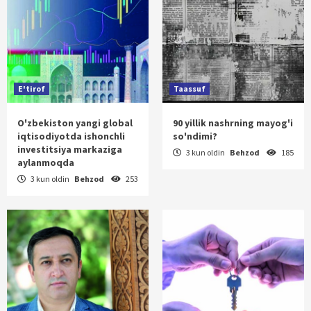
E'tirof
Taassuf
O'zbekiston yangi global
90 yillik nashrning mayog'i
iqtisodiyotda ishonchli
so'ndimi?
investitsiya markaziga
3 kun oldin
Behzod
185
aylanmoqda
3 kun oldin
Behzod
253