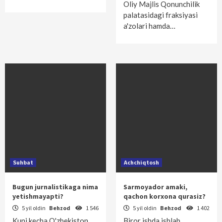
Oliy Majlis Qonunchilik
palatasidagi fraksiyasi
a'zolari hamda…
Suhbat
Achchiqtosh
Bugun jurnalistikaga nima
Sarmoyador amaki,
yetishmayapti?
qachon korxona qurasiz?
5 yil oldin
Behzod
1 546
5 yil oldin
Behzod
1 402
Kuni kecha O'zbekiston
Biror ishda ishlab,