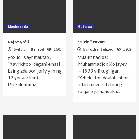
Mushohada
Mutolaa
Najot yo'li
“Oltin” tuxum
5 yil oldin
Behzod
1 503
5 yil oldin
Behzod
1 952
yoxud “Xayr maktab”,
Muallif haqida:
“Xayr kitob” degani emas!
Muhammadjon Xo'jayev
Esingizda bor, joriy yilning
— 1993 yili tug'ilgan.
19 yanvar kuni
O'zbekiston davlat Jahon
Prezidentimiz…
tillari universitetining
xalqaro jurnalistika…