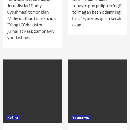
Jurnalistlari ijodiy
topayotgan puliga ko'ngli
uyushmasi tomonidan
to'lmagan besh odamning
Milliy matbuot markazida
biri: “E, biznes qilish kerak
“Yangi O'zbekiston
ekan….
jurnalistikasi: zamonaviy
yondashuvlar…
Xotira
Yuzma-yuz