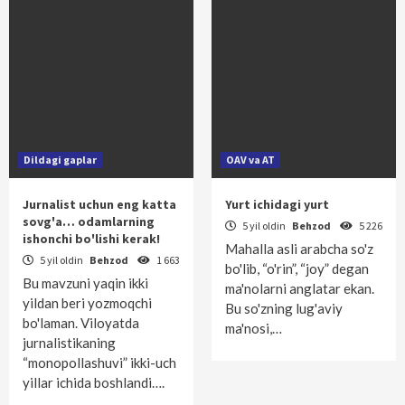
Dildagi gaplar
OAV va AT
Jurnalist uchun eng katta
Yurt ichidagi yurt
sovg'a… odamlarning
5 yil oldin
Behzod
5 226
ishonchi bo'lishi kerak!
Mahalla asli arabcha so'z
5 yil oldin
Behzod
1 663
bo'lib, “o'rin”, “joy” degan
Bu mavzuni yaqin ikki
ma'nolarni anglatar ekan.
yildan beri yozmoqchi
Bu so'zning lug'aviy
bo'laman. Viloyatda
ma'nosi,…
jurnalistikaning
“monopollashuvi” ikki-uch
yillar ichida boshlandi….