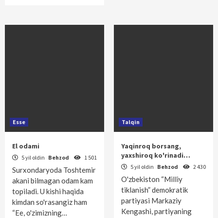
Esse
Talqin
El odami
Yaqinroq borsang,
yaxshiroq ko'rinadi…
5 yil oldin
Behzod
1 501
5 yil oldin
Behzod
2 430
Surxondaryoda Toshtemir
O'zbekiston “Milliy
akani bilmagan odam kam
tiklanish” demokratik
topiladi. U kishi haqida
partiyasi Markaziy
kimdan so'rasangiz ham
Kengashi, partiyaning
“Ee, o'zimizning…