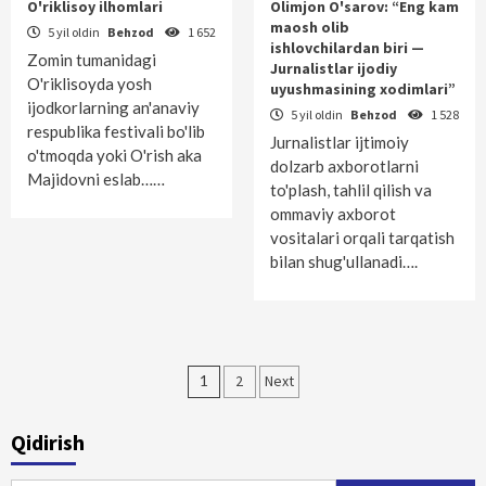
O'riklisoy ilhomlari
Olimjon O'sarov: “Eng kam
maosh olib
5 yil oldin
Behzod
1 652
ishlovchilardan biri —
Zomin tumanidagi
Jurnalistlar ijodiy
O'riklisoyda yosh
uyushmasining xodimlari”
ijodkorlarning an'anaviy
5 yil oldin
Behzod
1 528
respublika festivali bo'lib
Jurnalistlar ijtimoiy
o'tmoqda yoki O'rish aka
dolzarb axborotlarni
Majidovni eslab……
to'plash, tahlil qilish va
ommaviy axborot
vositalari orqali tarqatish
bilan shug'ullanadi….
Maqolalar
1
2
Next
bo‘yicha
Qidirish
harakatlanish