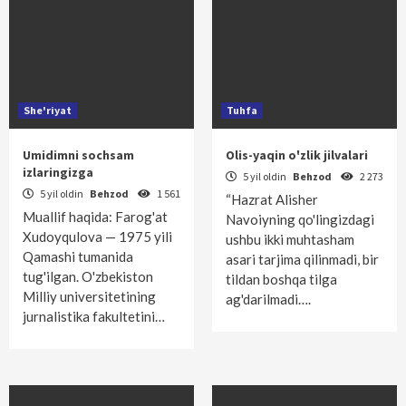
She'riyat
Tuhfa
Umidimni sochsam
Olis-yaqin o'zlik jilvalari
izlaringizga
5 yil oldin
Behzod
2 273
5 yil oldin
Behzod
1 561
“Hazrat Alisher
Muallif haqida: Farog'at
Navoiyning qo'lingizdagi
Xudoyqulova — 1975 yili
ushbu ikki muhtasham
Qamashi tumanida
asari tarjima qilinmadi, bir
tug'ilgan. O'zbekiston
tildan boshqa tilga
Milliy universitetining
ag'darilmadi….
jurnalistika fakultetini…