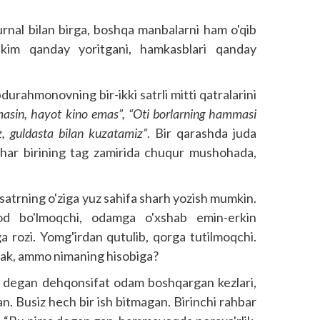
jurnal bilan birga, boshqa manbalarni ham o'qib
kim qanday yoritgani, hamkasblari qanday
durahmonovning bir-ikki satrli mitti qatralarini
masin, hayot kino emas”, “Oti borlarning hammasi
, guldasta bilan kuzatamiz”
. Bir qarashda juda
o har birining tag zamirida chuqur mushohada,
 satr­ning o'ziga yuz sahifa sharh yozish mumkin.
od bo'lmoqchi, odamga o'xshab emin-erkin
 rozi. Yomg'irdan qutulib, qorga tutilmoqchi.
kerak, ammo nimaning hisobiga?
ev degan dehqonsifat odam boshqargan kezlari,
n. Busiz hech bir ish bitmagan. Birinchi rahbar