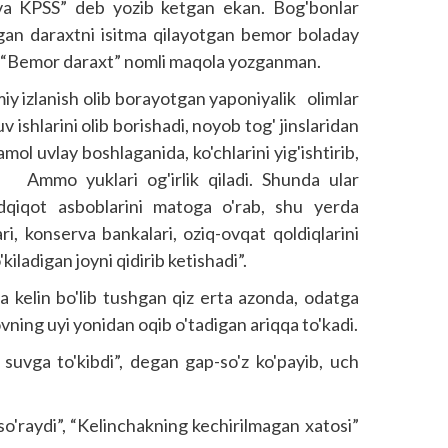
va KPSS”­ deb yozib ketgan ekan. Bog'bonlar
lgan daraxtni isitma qilayotgan bemor boladay
ib, “Bemor daraxt” nomli maqola yozganman.
iy izlanish olib borayotgan yaponiyalik olimlar
 ishlarini olib borishadi, noyob tog' jinslaridan
ol ­uvlay boshlaganida, ko'chlarini yig'ishtirib,
. Ammo yuklari og'irlik qiladi. Shunda ular
tadqiqot asboblarini matoga o'rab, shu yerda
ari, konserva bankalari, oziq-ovqat qoldiqlarini
'kiladigan joyni qidirib ketishadi”.
 kelin bo'lib tushgan qiz erta azonda, odatga
yovning uyi yonidan oqib o'tadigan ariqqa to'kadi.
 suvga to'kibdi”, degan gap-so'z ko'payib, uch
so'raydi”, “Kelinchakning kechirilmagan xatosi”