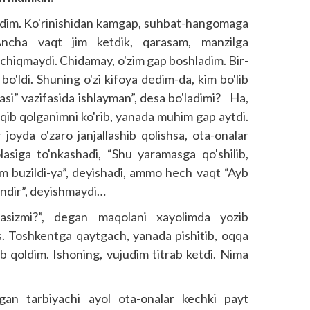
ordim. Ko'rinishidan kamgap, suhbat-hangomaga
Ancha vaqt jim ketdik, qarasam, manzilga
chiqmaydi. Chidamay, o'zim gap boshladim. Bir-
y bo'ldi. Shuning o'zi kifoya dedim-da, kim bo'lib
tasi” vazifasida ishlayman”, desa bo'ladimi? Ha,
qib qolganimni ko'rib, yanada muhim gap aytdi.
 joyda o'zaro janjallashib qolishsa, ota-onalar
lasiga to'nkashadi, “Shu yaramasga qo'shilib,
m buzildi-ya”, deyishadi, ammo hech vaqt “Ayb
ndir”, deyishmaydi…
lasizmi?”, degan maqolani xayolimda yozib
os. Toshkentga qaytgach, yanada pishitib, oqqa
ib qoldim. Ishoning, vujudim titrab ketdi. Nima
agan tar­biyachi ayol ota-onalar kechki payt