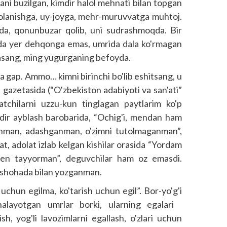
lgani buzilgan, kimdir halol mehnati bilan topgan
davolanishga, uy-joyga, mehr-muruvvatga muhtoj.
a, qonunbuzar qolib, uni sud­rashmoqda. Bir
oyda yer dehqonga emas, umrida dala ko'rmagan
asang, ming yugurganing befoyda.
a gap. Ammo… kimni birinchi bo'lib eshitsang, u
 gazetasida (“O'zbekis­ton adabiyoti va san'ati”
yatchilarni uzzu-kun tinglagan paytlarim ko'p
idir ayblash barobarida, “Ochig'i, mendan ham
ganman, adashganman, o'zimni tutolmaganman”,
, adolat izlab kelgan kishilar orasida “Yordam
men tayyorman”, deguvchilar ham oz emasdi.
ushohada bilan yozganman.
h uchun egilma, ko'tarish uchun egil”. Bor-yo'g'i
halayotgan umrlar borki, ularning egalari
sh, yog'li lavozimlarni egallash, o'zlari uchun