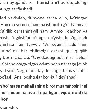
z bilan aytganda – hamisha e'tiborda, oldingi
hunga sarflashadi.
lari yakkalab, dunyoga zarda qilib, ko'ringan
di. Hamma yomon, hamma ish noto'g'ri, hammasi
a, o'girilib qarashmaydi ham. Ammo… qachon va
ish, “egilish”ni o'rniga qo'yishadi. Zig'irdek
hishga ham tayyor. “Bu odamni, asli, jinim
ribdi-da, har ehtimolga qarshi qulluq qilib
ng bosh falsafasi. “Chekkadagi odam” sarlavhali
'zini chekkaga olgan odam hech narsaga javob
yat yo'q. Nega shunday desangiz, bamaylixotir:
bo'lsak. Ana, boshqalar bor-ku”, deyishadi.
ech bo'lmasa mahallaning biror muammosini hal
shu ishidan halovat topadigan, vijdoni oldida
bor.
h mumkin.