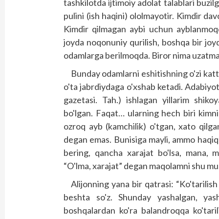
tashkilotda ijtimoiy adolat talablari buzi
pulini (ish haqini) ololmayotir. Kimdir 
Kimdir qilmagan aybi uchun ayblanmoqd
joyda noqonuniy qurilish, boshqa bir j
odamlarga berilmoqda. Biror nima uzatm
Bunday odamlarni eshitishning o'zi katt
o'ta jabrdiydaga o'xshab ketadi. Adabiyot
gazetasi. Tah.) ishlagan yillarim shiko
bo'lgan. Faqat… ularning hech biri kimn
ozroq ayb (kamchilik) o'tgan, xato qil
degan emas. Bunisiga mayli, ammo haqiqat
bering, qancha xarajat bo'lsa, mana, 
“O'lma, xarajat” degan maqolamni shu m
Alijonning yana bir qatrasi: “Ko'tarilis
beshta so'z. Shunday yashalgan, yas
boshqalardan ko'ra balandroqqa ko'tarili