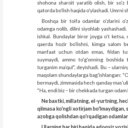
shohona sharoit yaratib olish, bir so'
qatorda bo'lish haqida o'ylashadi. Umrni s
Boshqa bir toifa odamlar o'zlarini o'z
odamga nolib, dilini siyohlab yashasha
ishkal. Bundaylar biror joyga o't kets
qaerda hozir bo'lishni, kimga salom ber
manfaat uchun otdan emas, fildan tus
suymaydi, ammo to'g'onning boshida tu
turganim ma'qul”, deyishadi. Bu – ularni
maqolam shundaylarga bag'ishlangan: “O
bermaydi, zimmasida hech qanday mas'uli
“Ha, endi biz − bir chekkada turgan odam 
Ne baxtki, millatning, el-yurtning, h
qilmasa ko'ngli xotirjam bo'lmaydigan, 
azobga qolishdan qo'rqadigan odamlar 
Ularning har
biri haqida
adoqsiz
yozis