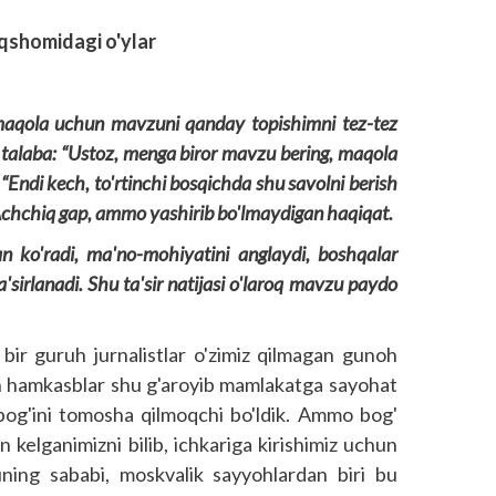
oqshomidagi o'ylar
n maqola uchun mavzuni qanday topishimni tez-tez
an talaba: “Ustoz, menga biror mavzu bering, maqola
Endi kech, to'rtinchi bosqichda shu savolni berish
. Achchiq gap, ammo yashirib bo'lmaydigan haqiqat.
lan ko'radi, ma'no-mohiyatini anglaydi, boshqalar
sirlanadi. Shu ta'sir natijasi o'laroq mavzu paydo
 bir guruh jurnalistlar o'zimiz qilmagan gunoh
h hamkasblar shu g'aroyib mamlakatga sayohat
bog'ini tomosha qilmoqchi bo'ldik. Ammo bog'
n kelganimizni bilib, ichkariga kirishimiz uchun
ning sababi, moskvalik sayyohlardan biri bu