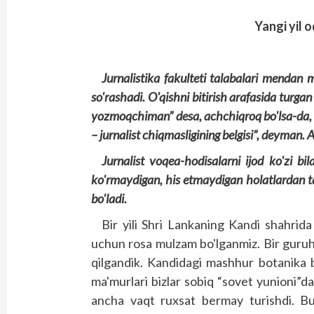
Yangi yil 
Jurnalistika fakulteti talabalari menda
so'rashadi. O'qishni bitirish arafasida turg
yozmoqchiman” desa, achchiqroq bo'lsa-da, “
– jurnalist chiqmasligining belgisi”, deyman
Jurnalist voqea-hodisalarni ijod ko'zi bi
ko'rmaydigan, his etmaydigan holatlardan ta'
bo'ladi.
Bir yili Shri Lankaning Kandi shahrida
uchun rosa mulzam bo'lganmiz. Bir guru
qilgandik. Kandidagi mashhur botanika 
ma'murlari bizlar sobiq “sovet yunioni”da
ancha vaqt ruxsat bermay turishdi. Bu