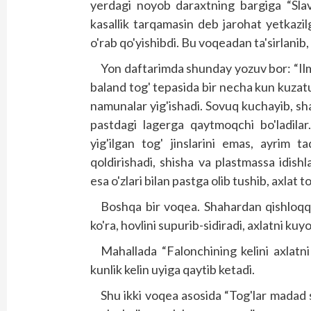
yerdagi noyob daraxtning bargiga “Sla
kasallik tarqamasin deb jarohat yetkazi
o'rab qo'yishibdi. Bu vo­qeadan ta'sirlan
Yon daftarimda shunday yozuv bor: “Ilm
baland tog' tepasida bir necha kun kuzatuv
namunalar yig'ishadi. Sovuq kuchayib, sham
pastdagi lagerga qaytmoqchi bo'ladilar
yig'ilgan tog' jinslarini emas, ayrim 
qoldirishadi, shisha va plastmassa idishl
esa o'zlari bilan pastga olib tushib, axlat to
Boshqa bir voqea. Shahardan qishloqqa
ko'ra, hovlini supurib-sidiradi, axlatni ku
Mahallada “Falonchining kelini axlatni
kunlik kelin uyiga qaytib ketadi.
Shu ikki voqea asosida “Tog'lar madad 