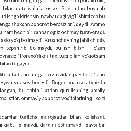
ib, “Bu nima degan gap, hammayoqda poraxo'rlik,
lik bilan qutulishimiz kerak. Bugundan boshlab
ud ishga kirishsin, navbatdagi yig'ilishimizda bu
 menga shaxsan axborot berasizlar”, deydi. Ammo
ida ham hech bir rahbar og'iz ochmay turaveradi.
aslo yo'q bo'lmaydi. Xrushchevning jahli chiqib,
am topshirib bo'lmaydi, bu ish bilan o'zim
evning: “Poraxo'rlikni tag-tugi bilan yo'qotsam
bilan tugaydi.
lib ketadigan bu gap o'z-o'zidan paydo bo'lgan
deyishga asos bor edi. Bugun mamlakatimizda
langan, bu qabih illatdan qutulishning amaliy
rnalistlar, ommaviy axborot vositalarining ko'zi
odamlar turlicha murojaatlar bilan kelishadi.
i qabul qilmaydi, dardini eshitmaydi, qaysi bir