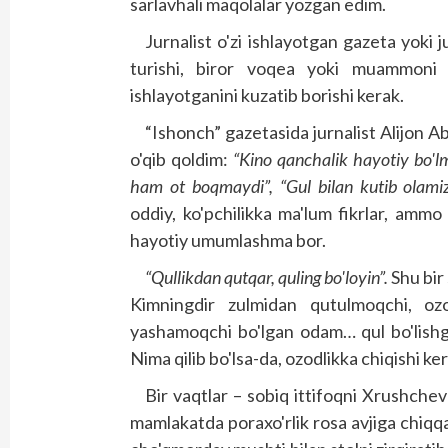
sarlavhali maqolalar yozgan edim.
Jurnalist o'zi ishlayotgan gazeta yoki 
turishi, biror voqea yoki muammoni 
ishlayotganini kuzatib borishi kerak.
“Ishonch” gazetasida jurnalist Alijon Ab
o'qib qoldim:
“Kino qanchalik hayotiy bo'l
ham ot boqmaydi”, “Gul bilan kutib olamiz
oddiy, ko'pchilikka ma'lum fikrlar, amm
hayotiy umumlashma bor.
“Qullikdan qutqar, quling bo'loyin”.
Shu bir
Kimningdir zulmidan qutulmoqchi, oz
yashamoqchi bo'lgan odam… qul bo'lishga
Nima qilib bo'lsa-da, ozodlikka chiqishi 
Bir vaqtlar – sobiq ittifoqni Xrushch
mamlakatda poraxo'rlik rosa avjiga chiqqa