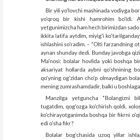
Bir yili yo'lovchi mashinada vodiyga b
yo'qroq bir kishi hamrohim bo'ldi. 
yetgunimizcha ham hech birimizdan sado 
ikkita latifa aytdim, miyig'i ko'tarilganda
ishlashini so'radim. – “Olti farzandning o
aynan shunday dedi. Bunday javobga qizi
Ma'nosi: bolalar hovlida yoki boshqa bir
aksariyat hollarda aybni qo'shnining bo
qo'yning og'zidan cho'p olmaydigan bola
mening zumrashamdadir, balki u boshlaga
Manzilga yetguncha “Bolangizni bi
tugatdim, qog'ozga ko'chirish qoldi, xol
ko'chirayotganimda boshqa bir fikrni o'q
edi o'sha fikr?
Bolalar bog'chasida uzoq yillar ishl