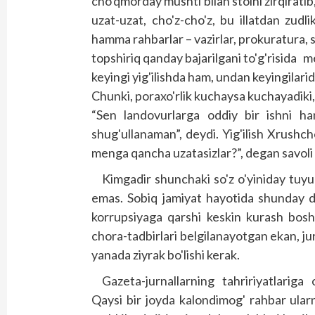
cho'qmorday mushti bilan stolni zirqirat
uzat-uzat, cho'z-cho'z, bu illatdan zud
hamma rahbarlar – vazirlar, prokuratura, s
topshiriq qanday bajarilgani to'g'risida
keyingi yig'ilishda ham, undan keyingilar
Chunki, poraxo'rlik kuchaysa kuchayadiki, 
“Sen landovurlarga oddiy bir ishni h
shug'ullanaman”, deydi. Yig'ilish Xrushch
menga qancha uzatasizlar?”, degan savoli 
Kimgadir shunchaki so'z o'yiniday tuyu
emas. Sobiq jamiyat hayotida shunday 
korrupsiyaga qarshi keskin kurash bosh
chora-tadbirlari belgilanayotgan ekan, ju
yanada ziyrak bo'lishi kerak.
Gazeta-jurnallarning tahririyatlariga 
Qaysi bir joyda kalondimog' rahbar ularn