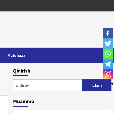
Mulohaza
Qidirish
Qidirshish:
Muammo