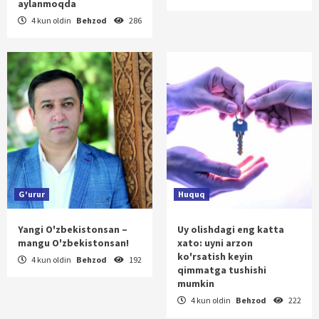
aylanmoqda
4 kun oldin
Behzod
286
G'urur
Huquq
Yangi O'zbekistonsan –
Uy olishdagi eng katta
mangu O'zbekistonsan!
xato: uyni arzon
ko'rsatish keyin
4 kun oldin
Behzod
192
qimmatga tushishi
mumkin
4 kun oldin
Behzod
222