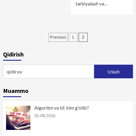
tarbiyalash va…
Maqolalar
Previous
1
2
bo‘yicha
Qidirish
harakatlanish
Qidirshish:
Muammo
Algoritm va til: kim g'olib?
05.08.2026