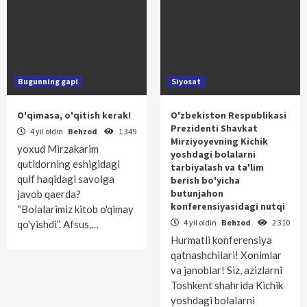
Bugunning gapi
Siyosat
O'qimasa, o'qitish kerak!
O'zbekiston Respublikasi
Prezidenti Shavkat
4 yil oldin
Behzod
1 349
Mirziyoyevning Kichik
yoxud Mirzakarim
yoshdagi bolalarni
qutidorning eshigidagi
tarbiyalash va ta'lim
qulf haqidagi savolga
berish bo'yicha
butunjahon
javob qaerda?
konferensiyasidagi nutqi
“Bolalarimiz kitob o'qimay
4 yil oldin
Behzod
2 310
qo'yishdi”. Afsus,…
Hurmatli konferensiya
qatnashchilari! Xonimlar
va janoblar! Siz, azizlarni
Toshkent shahrida Kichik
yoshdagi bolalarni