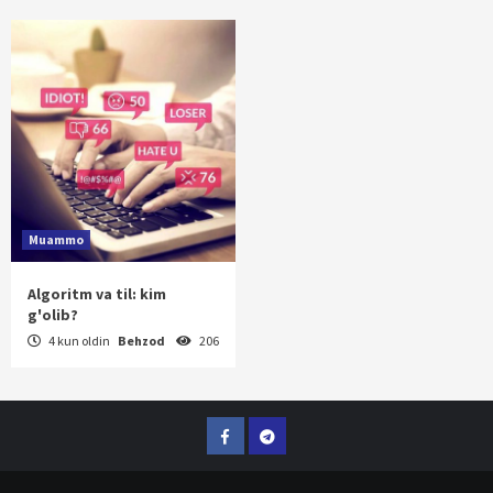
Muammo
Algoritm va til: kim
g'olib?
4 kun oldin
Behzod
206
Facebook
Telegram