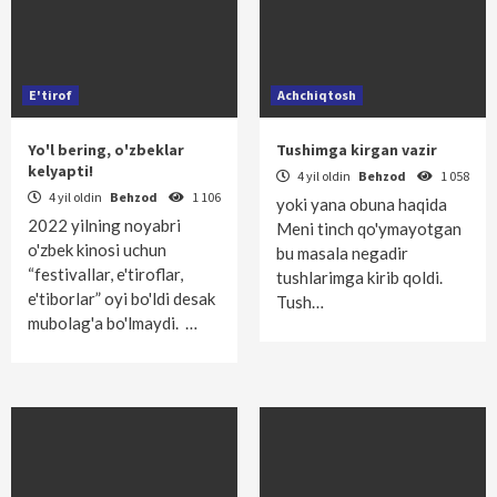
E'tirof
Achchiqtosh
Yo'l bering, o'zbeklar
Tushimga kirgan vazir
kelyapti!
4 yil oldin
Behzod
1 058
4 yil oldin
Behzod
1 106
yoki yana obuna haqida
2022 yilning noyabri
Meni tinch qo'ymayotgan
o'zbek kinosi uchun
bu masala negadir
“festivallar, e'tiroflar,
tushlarimga kirib qoldi.
e'tiborlar” oyi bo'ldi desak
Tush…
mubolag'a bo'lmaydi. …