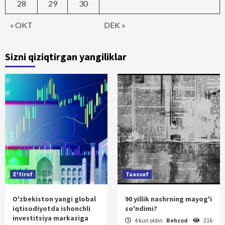
28
29
30
« OKT
DEK »
Sizni qiziqtirgan yangiliklar
E'tirof
Taassuf
O'zbekiston yangi global
90 yillik nashrning mayog'i
iqtisodiyotda ishonchli
so'ndimi?
investitsiya markaziga
4 kun oldin
Behzod
216