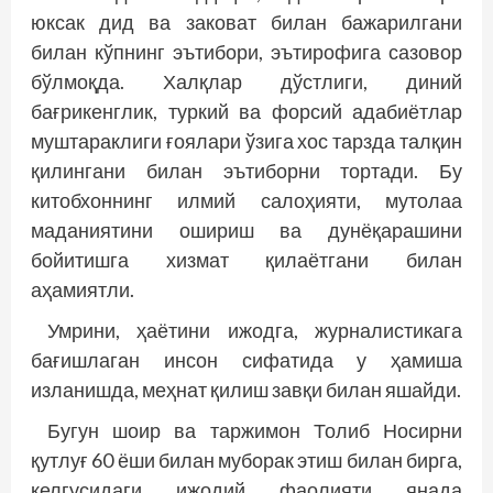
юксак дид ва заковат билан бажарилгани
билан кўпнинг эътибори, эътирофига сазовор
бўлмоқда. Халқлар дўстлиги, диний
бағрикенглик, туркий ва форсий адабиётлар
муштараклиги ғоялари ўзига хос тарзда талқин
қилингани билан эътиборни тортади. Бу
китобхоннинг илмий салоҳияти, мутолаа
маданиятини ошириш ва дунёқарашини
бойитишга хизмат қилаётгани билан
аҳамиятли.
Умрини, ҳаётини ижодга, журналистикага
бағишлаган инсон сифатида у ҳамиша
изланишда, меҳнат қилиш завқи билан яшайди.
Бугун шоир ва таржимон Толиб Носирни
қутлуғ 60 ёши билан муборак этиш билан бирга,
келгусидаги ижодий фаолияти янада