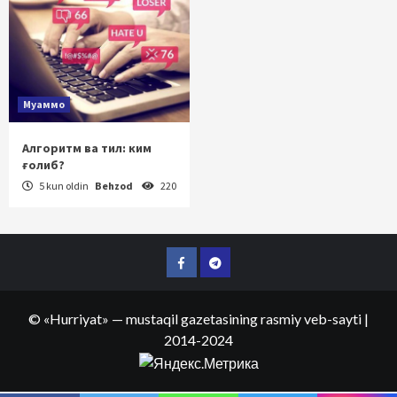
Муаммо
Алгоритм ва тил: ким
ғолиб?
5 kun oldin
Behzod
220
Facebook
Telegram
©
«Hurriyat»
— mustaqil gazetasining rasmiy veb-sayti
|
2014-2024