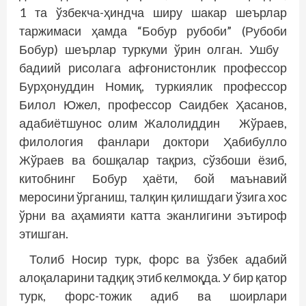
1 та ўзбекча-ҳиндча ширу шакар шеърлар
таржимаси ҳамда “Бобур рубоби” (Рубоби
Бобур) шеърлар туркуми ўрин олган. Ушбу
бадиий рисолага афғонистонлик профессор
Бурҳонуддин Номиқ, туркиялик профессор
Билол Южел, профессор Саидбек Ҳасанов,
адабиётшунос олим Жалолиддин Жўраев,
филология фанлари доктори Ҳабибулло
Жўраев ва бошқалар тақриз, сўзбоши ёзиб,
китобнинг Бобур ҳаёти, бой маънавий
меросини ўрганиш, талқин қилишдаги ўзига хос
ўрни ва аҳамияти катта эканлигини эътироф
этишган.
Толиб Носир турк, форс ва ўзбек адабий
алоқаларини тадқиқ этиб келмоқда. У бир қатор
турк, форс-тожик адиб ва шоирлари