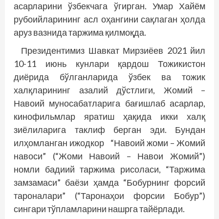
асарларини ўзбекчага ўгирган. Умар Хайём
рубоийларининг асл оҳангини сақлаган ҳолда
аруз вазнида таржима қилмоқда.
Президентимиз Шавкат Мирзиёев 2021 йил
10-11 июнь кунлари қардош Тожикис­тон
диёрида бўлганларида ўзбек ва тожик
халқларининг азалий дўстлиги, Жомий –
Навоий муносабатларига бағишлаб асарлар,
кинофильмлар яратиш ҳақида икки халқ
зиёлиларига таклиф берган эди. Бундан
илҳомланган ижодкор “Навоий жоми – Жомий
навоси” (“Жоми Навоий – Навои Жомий”)
номли бадиий таржима рисоласи, “Таржима
замзамаси” баёзи ҳамда “Бобурнинг форсий
тароналари” (“Таронаҳои форсии Бобур”)
сингари тўпламларини нашрга тайёрлади.