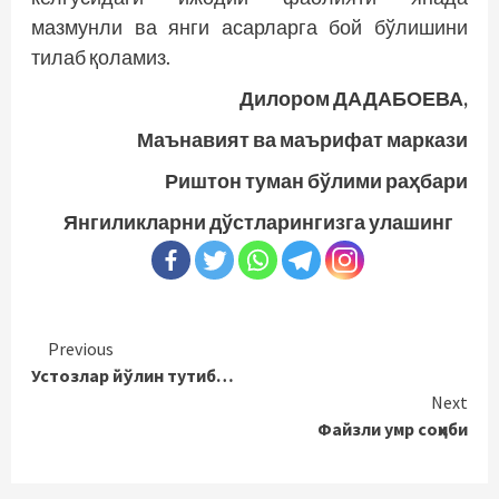
мазмунли ва янги асарларга бой бўлишини
тилаб қоламиз.
Дилором ДАДАБОЕВА,
Маънавият ва маърифат маркази
Риштон туман бўлими раҳбари
Янгиликларни дўстларингизга улашинг
Continue
Previous
Устозлар йўлин тутиб…
Reading
Next
Файзли умр соҳиби