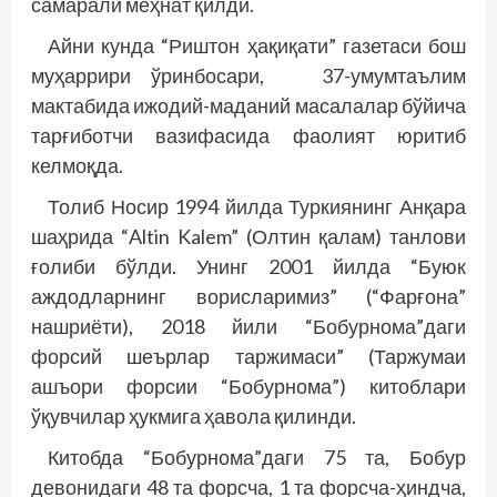
самарали меҳнат қилди.
Айни кунда “Риштон ҳақиқати” газетаси бош
муҳаррири ўринбосари, 37-умумтаълим
мактабида ижодий-маданий масалалар бўйича
тарғиботчи вазифасида фаолият юритиб
келмоқда.
Толиб Носир 1994 йилда Туркиянинг Анқара
шаҳрида “Altin Kalem” (Олтин қалам) танлови
ғолиби бўлди. Унинг 2001 йилда “Буюк
аждодларнинг ворисларимиз” (“Фарғона”
нашриёти), 2018 йили “Бобурнома”даги
форсий шеърлар таржимаси” (Таржумаи
ашъори форсии “Бобурнома”) китоб­лари
ўқувчилар ҳукмига ҳавола қилинди.
Китобда “Бобурнома”даги 75 та, Бобур
девонидаги 48 та форсча, 1 та форсча-ҳинд­­ча,