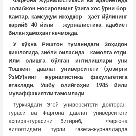
Фарғона журналистикаси ва адабиётида
Толибжон Носировнинг ўзига хос ўрни бор.
Камтар, камсуқум ижодкор ҳаёт йўлининг
қарийб 40 йили журналистика, адабиёт
билан ҳамоҳанг кечмоқда.
У кўҳна Риштон туманидаги Зоҳидон
қишлоғида, зиёли оиласида камолга етди.
Илм олишга бўлган интилишлари уни
Тошкент давлат университети (ҳозирги
ЎзМУ)нинг журналистика факультетига
етаклади. Ушбу олийгоҳни 1985 йили
муваффақиятли тамомлади.
Туркиядаги Эгей университети докторан­
тураси ва Фарғона давлат университети
аспирантурасини битириб, Фарғона
вилоятидаги турли газета-журналларда