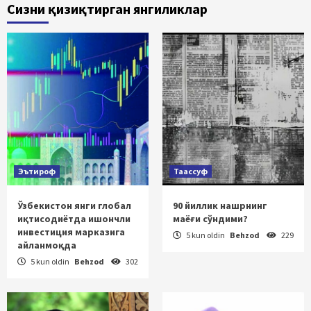
Сизни қизиқтирган янгиликлар
Эътироф
Таассуф
Ўзбекистон янги глобал
90 йиллик нашрнинг
иқтисодиётда ишончли
маёғи сўндими?
инвестиция марказига
5 kun oldin
Behzod
229
айланмоқда
5 kun oldin
Behzod
302