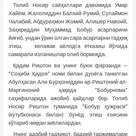
Толиб Носир саёҳатлари давомида Умар
Хайём, Жалолиддин Балхий-Румий, Сулаймон
Чалабий, Абдураҳмон Жомий, Алишер Навоий,
Заҳириддин Муҳаммад Бобур асарларини
йиғиб, ундан ўрин олган сара асарларни тадқиқ
этиш, келажак авлодга етказиш йўлида
самарали изланишлар олиб бормоқда.
Қадим Риштон ва унинг буюк фарзанди —
“Соҳиби Ҳидоя” номи билан дунёга танилган
Абулҳасан Али Бурҳониддин ар-Риштоний ал-
Марғиноний ҳақида “Бобурнома”
саҳифаларида ажойиб қайдлар бор. Толиб
Носир Риштон туманида “Бобур ҳужраси”
(кутубхонаси билан) бунёд этиш ғоясини
кўтариб чиққан зиёлилардан.
Унинг адабий тадқиқот, бадиий таржималари