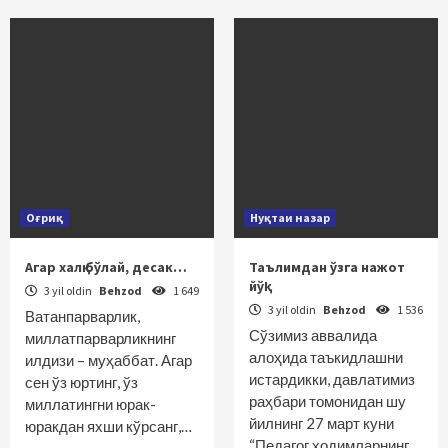
Оғриқ
Нуқтаи назар
Агар халқ бўлай, десак…
Таълимдан ўзга нажот
йўқ!
3 yil oldin
Behzod
1 649
3 yil oldin
Behzod
1 536
Ватанпарварлик,
Сўзимиз аввалида
миллатпарварликнинг
алоҳида таъкидлашни
илдизи – муҳаббат. Агар
истардикки, давлатимиз
сен ўз юртинг, ўз
раҳбари томонидан шу
миллатингни юрак-
йилнинг 27 март куни
юракдан яхши кўрсанг,…
“Педагог ходимларнинг…