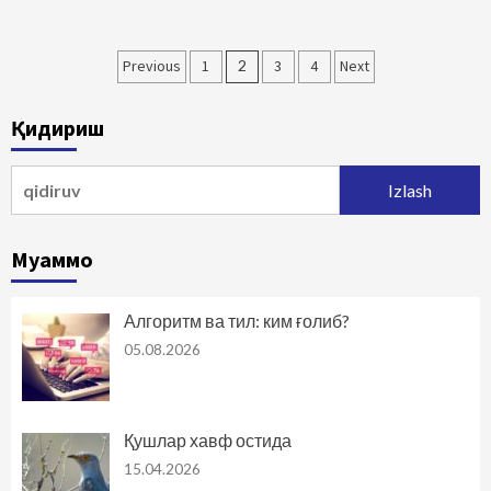
Maqolalar
Previous
1
2
3
4
Next
bo‘yicha
Қидириш
harakatlanish
Qidirshish:
Муаммо
Алгоритм ва тил: ким ғолиб?
05.08.2026
Қушлар хавф остида
15.04.2026