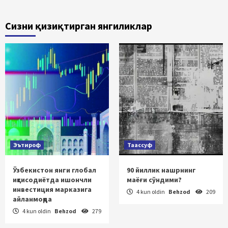
Сизни қизиқтирган янгиликлар
Эътироф
Таассуф
Ўзбекистон янги глобал
90 йиллик нашрнинг
иқтисодиётда ишончли
маёғи сўндими?
инвестиция марказига
4 kun oldin
Behzod
209
айланмоқда
4 kun oldin
Behzod
279