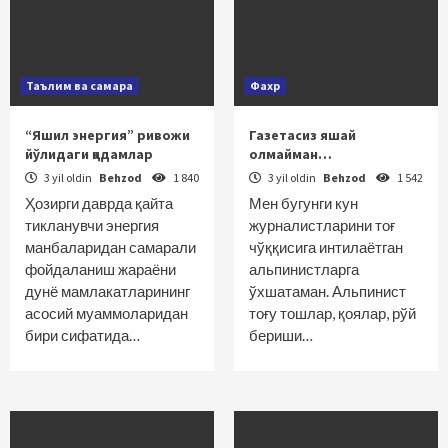
Таълим ва самара
Фахр
“Яшил энергия” ривожи
Газетасиз яшай
йўлидаги қадамлар
олмайман…
3 yil oldin
Behzod
1 840
3 yil oldin
Behzod
1 542
Ҳозирги даврда қайта
Мен бугунги кун
тикланувчи энергия
журналистларини тоғ
манбаларидан самарали
чўққисига интилаётган
фойдаланиш жараёни
альпинистларга
дунё мамлакатларининг
ўхшатаман. Альпинист
асосий муаммоларидан
тоғу тошлар, қоялар, рўй
бири сифатида…
бериши…