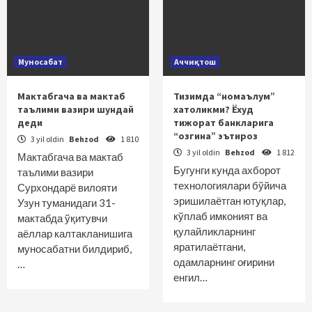
Муносабат
Аччиқтош
Мактабгача ва мактаб
Тизимда “номаълум”
таълими вазири шундай
хатоликми? Ёхуд
деди
тижорат банкларига
“озгина” эътироз
3 yil oldin
Behzod
1 810
3 yil oldin
Behzod
1 812
Мактабгача ва мактаб
Бугунги кунда ахборот
таълими вазири
технологиялари бўйича
Сурхондарё вилояти
эришилаётган ютуқлар,
Узун туманидаги 31-
кўплаб имконият ва
мактабда ўқитувчи
қулайликларнинг
аёллар калтакланишига
яратилаётгани,
муносабатни билдириб,
одамларнинг оғирини
…
енгил…