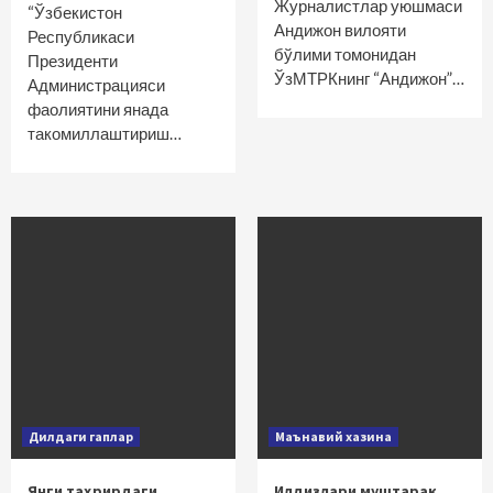
Журналистлар уюшмаси
“Ўзбекистон
Андижон вилояти
Республикаси
бўлими томонидан
Президенти
ЎзМТРКнинг “Андижон”…
Администрацияси
фаолиятини янада
такомиллаштириш…
Дилдаги гаплар
Маънавий хазина
Янги таҳрирдаги
Илдизлари муштарак