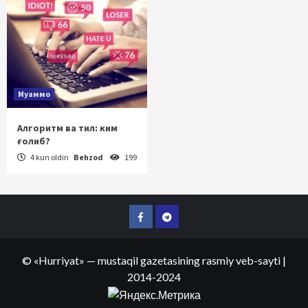
Муаммо
Алгоритм ва тил: ким
ғолиб?
4 kun oldin
Behzod
199
Facebook
Telegram
©
«Hurriyat»
— mustaqil gazetasining rasmiy veb-sayti
|
2014-2024