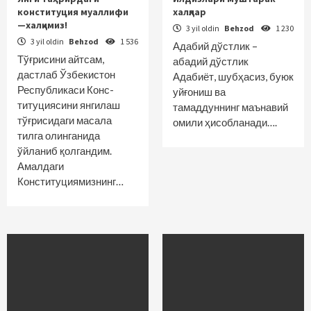
конституция муаллифи
халқлар
—халқимиз!
3 yil oldin
Behzod
1 230
3 yil oldin
Behzod
1 536
Адабий дўстлик –
Тўғрисини айтсам,
абадий дўстлик
дастлаб Ўзбекистон
Адабиёт, шубҳасиз, буюк
Республикаси Конс­
уйғониш ва
титуциясини янгилаш
тамаддуннинг маънавий
тўғрисидаги масала
омили ҳисобланади….
тилга олинганида
ўйланиб қолгандим.
Амалдаги
Конституциямизнинг…