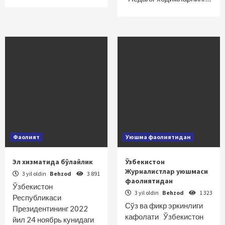
Фаолият
Уюшма фаолиятидан
Эл хизматида бўлайлик
Ўзбекистон
Журналистлар уюшмаси
3 yil oldin
Behzod
3 891
фаолиятидан
Ўзбекистон
3 yil oldin
Behzod
1 323
Республикаси
Сўз ва фикр эркинлиги
Президентининг 2022
кафолати Ўзбекистон
йил 24 ноябрь кунидаги