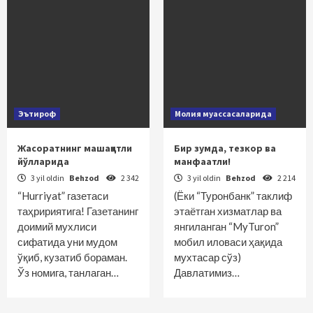
Эътироф
Молия муассасаларида
Жасоратнинг машаққатли
Бир зумда, тезкор ва
йўлларида
манфаатли!
3 yil oldin
Behzod
2 342
3 yil oldin
Behzod
2 214
“Hurriyat” газетаси
(Ёки “Туронбанк” таклиф
таҳририятига! Газетанинг
этаётган хизматлар ва
доимий мухлиси
янгиланган “MyTuron”
сифатида уни мудом
мобил иловаси ҳақида
ўқиб, кузатиб бораман.
мухтасар сўз)
Ўз номига, танлаган…
Давлатимиз…