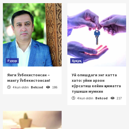
Ғурур
Ҳуқуқ
Янги Ўзбекистонсан –
Уй олишдаги энг катта
мангу Ўзбекистонсан!
хато: уйни арзон
кўрсатиш кейин қимматга
4 kun oldin
Behzod
186
тушиши мумкин
4 kun oldin
Behzod
217