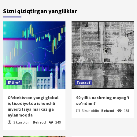
Sizni qiziqtirgan yangiliklar
E'tirof
Taassuf
O'zbekiston yangi global
90 yillik nashrning mayog'i
iqtisodiyotda ishonchli
so'ndimi?
investitsiya markaziga
3 kun oldin
Behzod
181
aylanmoqda
3 kun oldin
Behzod
249