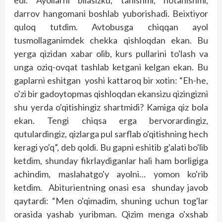
edi. Ayollarni bilasizku, tanishmi, notanishmi,
darrov hangomani boshlab yuborishadi. Beixtiyor
quloq tutdim. Avtobusga chiqqan ayol
tusmollaganimdek chekka qishloqdan ekan. Bu
yerga qizidan xabar olib, kurs pullarini to'lash va
unga oziq-ovqat tashlab ketgani kelgan ekan. Bu
gaplarni eshitgan yoshi kattaroq bir xotin: “Eh-he,
o'zi bir gadoytopmas qishloqdan ekansizu qizingizni
shu yerda o'qitishingiz shartmidi? Kamiga qiz bola
ekan. Tengi chiqsa erga bervorardingiz,
qutulardingiz, qizlarga pul sarflab o'qitishning hech
keragi yo'q”, deb qoldi. Bu gapni eshitib g'alati bo'lib
ketdim, shunday fikrlaydiganlar hali ham borligiga
achindim, maslahatgo'y ayolni… yomon ko'rib
ketdim. Abiturientning onasi esa shunday javob
qaytardi: “Men o'qimadim, shuning uchun tog'lar
orasida yashab yuribman. Qizim menga o'xshab