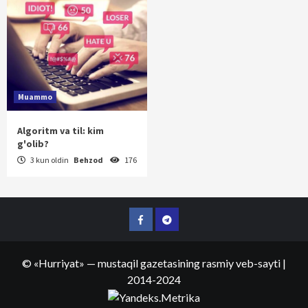
Muammo
Algoritm va til: kim
g'olib?
3 kun oldin
Behzod
176
Facebook
Telegram
©
«Hurriyat»
— mustaqil gazetasining rasmiy veb-sayti
|
2014-2024