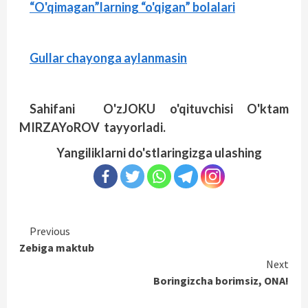
“O'qimagan”larning “o'qigan” bolalari
Gullar chayonga aylanmasin
Sahifani O'zJOKU o'qituvchisi O'ktam
MIRZAYoROV tayyorladi.
Yangiliklarni do'stlaringizga ulashing
Continue
Previous
Zebiga maktub
Reading
Next
Boringizcha borimsiz, ONA!