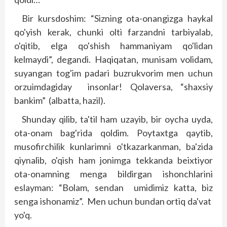
Bir kursdoshim: “Sizning ota-onangizga haykal
qo'yish kerak, chunki olti farzandni tarbiyalab,
o'qitib, elga qo'shish hammaniyam qo'lidan
kelmaydi”, degandi. Haqiqatan, munisam volidam,
suyangan tog'im padari buzrukvorim men uchun
orzuimdagiday insonlar! Qolaversa, “shaxsiy
bankim” (albatta, hazil).
Shunday qilib, ta'til ham uzayib, bir oycha uyda,
ota-onam bag'rida qoldim. Poytaxtga qaytib,
musofirchilik kunlarimni o'tkazarkanman, ba'zida
qiynalib, o'qish ham jonimga tekkanda beixtiyor
ota-onamning menga bildirgan ishonchlarini
eslayman: “Bolam, sendan umidimiz katta, biz
senga ishonamiz”. Men uchun bundan ortiq da'vat
yo'q.