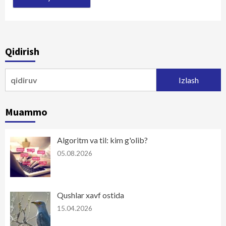
Qidirish
Qidirshish:
Muammo
Algoritm va til: kim g'olib?
05.08.2026
Qushlar xavf ostida
15.04.2026