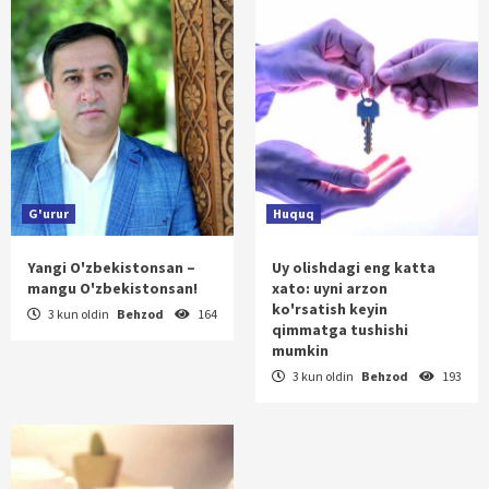
G'urur
Huquq
Yangi O'zbekistonsan –
Uy olishdagi eng katta
mangu O'zbekistonsan!
xato: uyni arzon
ko'rsatish keyin
3 kun oldin
Behzod
164
qimmatga tushishi
mumkin
3 kun oldin
Behzod
193