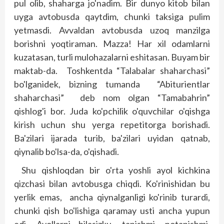
pul olib, shaharga jo'nadim. Bir dunyo kitob bilan
uyga avtobusda qaytdim, chunki taksiga pulim
yetmasdi. Avvaldan avtobusda uzoq manzilga
borishni yoqtiraman. Mazza! Har xil odamlarni
kuzatasan, turli mulohazalarni eshitasan. Buyam bir
maktab-da. Toshkentda “Talabalar shaharchasi”
bo'lganidek, bizning tumanda “Abiturientlar
shaharchasi” deb nom olgan “Tamabahrin”
qishlog'i bor. Juda ko'pchilik o'quvchilar o'qishga
kirish uchun shu yerga repetitorga borishadi.
Ba'zilari ijarada turib, ba'zilari uyidan qatnab,
qiynalib bo'lsa-da, o'qishadi.
Shu qishloqdan bir o'rta yoshli ayol kichkina
qizchasi bilan avtobusga chiqdi. Ko'rinishidan bu
yerlik emas, ancha qiynalganligi ko'rinib turardi,
chunki qish bo'lishiga qaramay usti ancha yupun