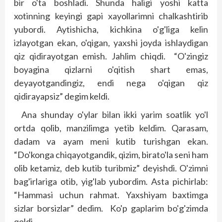
bir o'ta boshladi. Shunda haligi yoshi katta
xotinning keyingi gapi xayollarimni chalkashtirib
yubordi. Aytishicha, kichkina o'g'liga kelin
izlayotgan ekan, o'qigan, yaxshi joyda ishlaydigan
qiz qidirayotgan emish. Jahlim chiqdi. “O'zingiz
boyagina qizlarni o'qitish shart emas,
deyayotgandingiz, endi nega o'qigan qiz
qidirayapsiz” degim keldi.
Ana shunday o'ylar bilan ikki yarim soatlik yo'l
ortda qolib, manzilimga yetib keldim. Qarasam,
dadam va ayam meni kutib turishgan ekan.
“Do'konga chiqayotgandik, qizim, birato'la seni ham
olib ketamiz, deb kutib turibmiz” deyishdi. O'zimni
bag'irlariga otib, yig'lab yubordim. Asta pichirlab:
“Hammasi uchun rahmat. Yaxshiyam baxtimga
sizlar borsizlar” dedim. Ko'p gaplarim bo'g'zimda
qoldi…