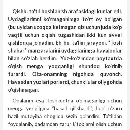
Qishki ta'til boshlanish arafasidagi kunlar edi.
Uydagilarimni ko'rmaganimga to'rt oy bo'lgan
(bu uyidan uzoqqa ketmagan qiz uchun juda ko'p
vaqt)i uchun o'qish tugashidan ikki kun avval
qishloqqa jo'nadim. Eh-he, ta'lim jarayoni, “Tosh
shahar” manzaralarini uydagilarimga hayajonlar
bilan so'zlab berdim. Yuz-ko'zimdan poytaxtda
o'qish menga yoqqanligi shundoq ko'rinib
turardi. Ota-onamning nigohida quvonch.
Havasdan yuzlari porlardi, chunki ular oliygohda
o'qishmagan.
Opalarim esa Toshkentda o'qimaganligi uchun
menga yengilgina “hasad qilishardi”, buni o'zaro
hazil mutoyiba chog'ida sezib qolardim. Ta'tildan
foydalanib, dadamdan zarur kitoblarni olish uchun