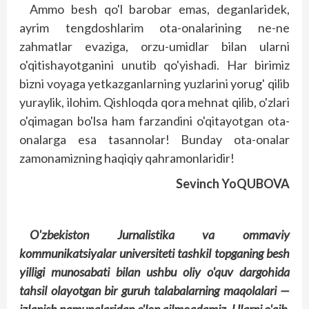
Ammo besh qo'l barobar emas, deganlaridek,
ayrim tengdoshlarim ota-­onalarining ne-ne
zahmatlar evaziga, orzu-umidlar bilan ularni
o'qitishayotganini unutib qo'yishadi. Har birimiz
bizni voyaga yetkazganlarning yuzlarini yorug' qilib
yuraylik, ilohim. Qishloqda qora mehnat qilib, o'zlari
o'qimagan bo'lsa ham farzandini o'qitayotgan ota-
onalarga esa tasannolar! Bunday ota-onalar
zamonamizning haqiqiy qahramonlaridir!
Sevinch YoQUBOVA
O'zbekiston Jurnalis­tika va ommaviy
kommunikatsiyalar universiteti tashkil top­ganing besh
yilligi munosabati bilan ushbu oliy o'quv dargohida
tahsil olayotgan bir guruh talabalarning maqolalari —