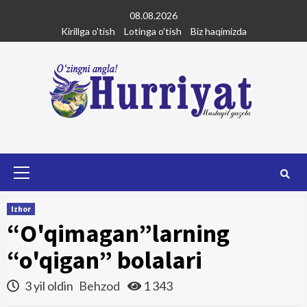
Skip
08.08.2026
to
Kirillga o'tish
Lotinga o'tish
Biz haqimizda
content
Primary
Menu
Izhor
“O'qimagan”larning
“o'qigan” bolalari
3 yil oldin
Behzod
1 343