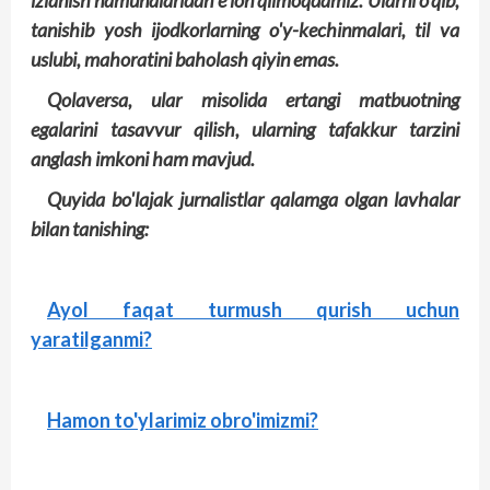
izlanish namunalaridan e'lon qilmoqdamiz. Ularni o'qib,
tanishib yosh ijodkorlarning o'y-kechinmalari, til va
uslubi, mahoratini baholash qiyin emas.
Qolaversa, ular misolida ertangi matbuotning
egalarini tasavvur qilish, ularning tafakkur tarzini
anglash imkoni ham mavjud.
Quyida bo'lajak jurnalistlar qalamga olgan lavhalar
bilan tanishing:
Ayol faqat turmush qurish uchun
yaratilganmi?
Hamon to'ylarimiz obro'imizmi?