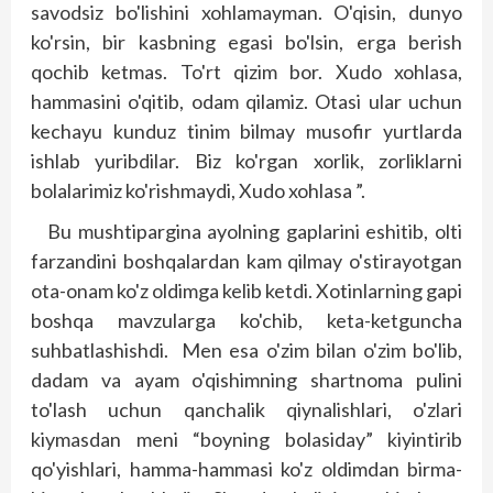
savodsiz bo'lishini xohlamayman. O'qisin, dunyo
ko'rsin, bir kasbning egasi bo'lsin, erga berish
qochib ketmas. To'rt qizim bor. Xudo xohlasa,
hammasini o'qitib, odam qilamiz. Otasi ular uchun
kechayu kunduz tinim bilmay musofir yurtlarda
ishlab yuribdilar. Biz ko'rgan xorlik, zorliklarni
bolalarimiz ko'rishmaydi, Xudo xohlasa ”.
Bu mushtipargina ayolning gaplarini eshitib, olti
farzandini boshqalardan kam qilmay o'stirayotgan
ota-onam ko'z oldimga kelib ketdi. Xotinlarning gapi
boshqa mavzularga ko'chib, keta-ketguncha
suhbatlashishdi. Men esa o'zim bilan o'zim bo'lib,
dadam va ayam o'qishimning shartnoma pulini
to'lash uchun qanchalik qiynalishlari, o'zlari
kiymasdan meni “boyning bolasiday” kiyintirib
qo'yishlari, hamma-hammasi ko'z oldimdan birma-