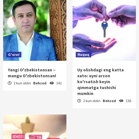
G'urur
Huquq
Yangi O'zbekistonsan –
Uy olishdagi eng katta
mangu O'zbekistonsan!
xato: uyni arzon
ko'rsatish keyin
2 kun oldin
Behzod
141
qimmatga tushishi
mumkin
2 kun oldin
Behzod
156