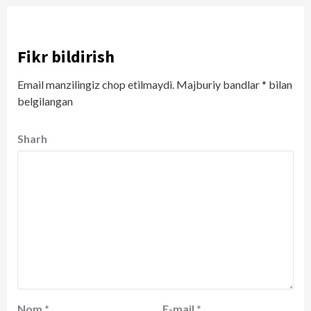
Fikr bildirish
Email manzilingiz chop etilmaydi.
Majburiy bandlar
*
bilan
belgilangan
Sharh
Nom
*
E-mail
*