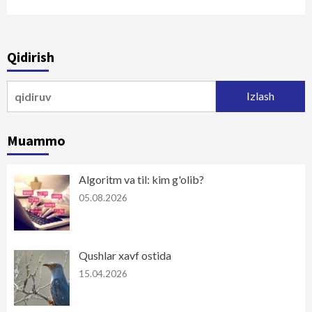
Qidirish
Qidirshish:
Muammo
Algoritm va til: kim g'olib?
05.08.2026
Qushlar xavf ostida
15.04.2026