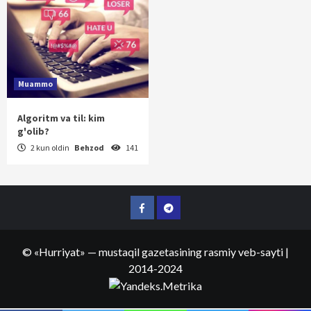
Muammo
Algoritm va til: kim
g'olib?
2 kun oldin
Behzod
141
Facebook
Telegram
©
«Hurriyat»
— mustaqil gazetasining rasmiy veb-sayti
|
2014-2024