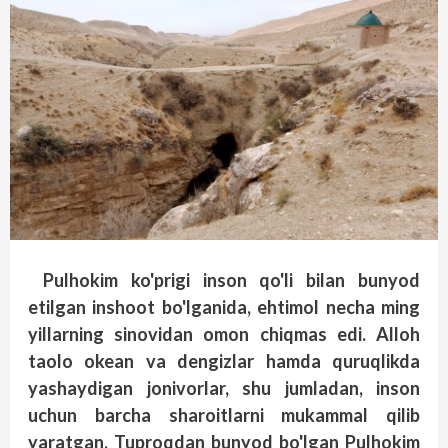
Pulhokim ko'prigi inson qo'li bilan bunyod
etilgan inshoot bo'lganida, ehtimol necha ming
yillarning sinovidan omon chiqmas edi. Alloh
taolo okean va dengizlar hamda quruqlikda
yashaydigan jonivorlar, shu jumladan, inson
uchun barcha sharoitlarni mukammal qilib
yaratgan. Tuproqdan bunyod bo'lgan Pulhokim