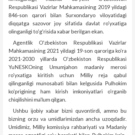
Respublikasi Vazirlar Mahkamasining 2019 yildagi
846-son qarori bilan Surxondaryo viloyatidagi
diqqatga sazovor joy sifatida davlat ro'yxatiga
olinganligi to'g'risida xabar berilgan ekan.
Agentlik O'zbekiston Respublikasi Vazirlar
Mahkamasining 2021 yildagi 19-son qaroriga ko'ra
2021-2030 yillarda O'zbekiston Respublikasi
YuNESKOning Umumjahon madaniy merosi
ro'yxatiga kiritish uchun Milliy reja qabul
qilinganligi munosabati bilan kelgusida Pulhokim
ko'prigining ham kirish imkoniyatlari o'rganib
chiqilishini ma'lum qilgan.
Ushbu ijobiy xabar bizni quvontirdi, ammo bu
bizning orzu va umidlarimizdan ancha uzoqdadir.
Umidimiz, Milliy komissiya rahbariyati va Madaniy
meros agentligi sa'y-harakati bilan Pulhokim ko'p­