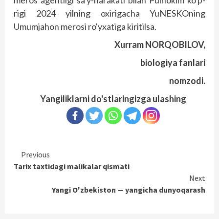
rigi 2024 yilning oxirigacha YuNESKOning
Umumjahon merosi ro'yxatiga kiritilsa.
Xurram NORQOBILOV,
biologiya fanlari
nomzodi.
Yangiliklarni do'stlaringizga ulashing
Continue
Previous
Tarix taxtidagi malikalar qismati
Reading
Next
Yangi O'zbekiston — yangicha dunyoqarash