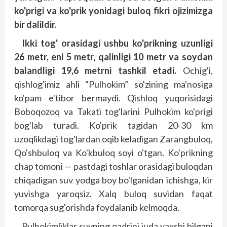
ko'prigi va ko'prik yonidagi buloq fikri ojizimizga
bir dalildir.
Ikki tog' orasidagi ushbu ko'prikning uzunligi
26 metr, eni 5 metr, qalinligi 10 metr va soydan
balandligi 19,6 metrni tashkil etadi.
Ochig'i,
qishlog'imiz ahli “Pulhokim” so'zining ma'nosiga
ko'pam e'tibor bermaydi. Qishloq yuqorisidagi
Boboqozoq va Takati tog'larini Pulhokim ko'prigi
bog'lab turadi. Ko'prik tagidan 20-30 km
uzoqlikdagi tog'lardan oqib keladigan Zarangbuloq,
Qo'shbuloq va Ko'kbuloq soyi o'tgan. Ko'prikning
chap tomoni — pastdagi toshlar orasidagi buloqdan
chiqadigan suv yodga boy bo'lganidan ichishga, kir
yuvishga yaroqsiz. Xalq buloq suvidan faqat
tomorqa sug'orishda foydalanib kelmoqda.
Pulhokimliklar suvning qadrini juda yaxshi bilgani