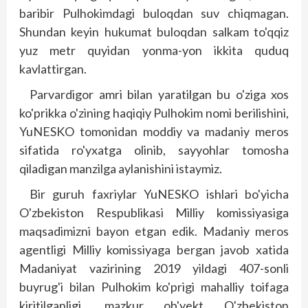
baribir Pulhokimdagi buloqdan suv chiqmagan.
Shundan keyin hukumat buloqdan salkam to'qqiz
yuz metr quyidan yonma-yon ikkita quduq
kavlattirgan.
Parvardigor amri bilan yaratilgan bu o'ziga xos
ko'prikka o'zining haqiqiy Pulhokim nomi berilishini,
YuNESKO tomonidan moddiy va madaniy meros
sifatida ro'yxatga olinib, sayyohlar tomosha
qiladigan manzilga aylanishini istaymiz.
Bir guruh faxriylar YuNESKO ishlari bo'yicha
O'zbekiston Respublikasi Milliy komissiyasiga
maqsadimizni bayon etgan edik. Madaniy meros
agentligi Milliy komissiyaga bergan javob xatida
Madaniyat vazirining 2019 yildagi 407-sonli
buyrug'i bilan Pulhokim ko'prigi mahalliy toifaga
kiritilganligi, mazkur ob'yekt O'zbekiston