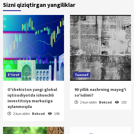
Sizni qiziqtirgan yangiliklar
E'tirof
Taassuf
O'zbekiston yangi global
90 yillik nashrning mayog'i
iqtisodiyotda ishonchli
so'ndimi?
investitsiya markaziga
2 kun oldin
Behzod
153
aylanmoqda
2 kun oldin
Behzod
196