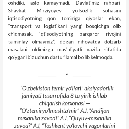
oshdiki, aslo kamaymadi. Davlatimiz rahbari
Shavkat Mirziyoyev yo'lsozlik sohasini
iqtisodiyotning qon tomiriga qiyoslar ekan,
“transport va logistikani yangi bosqichga olib
chiqmasak, iqtisodiyotning barqaror rivojini
ta'minlay olmaymiz”, degan nihoyatda dolzarb
masalani oldimizga mas'uliyatli vazifa sifatida
qo'ygani biz uchun dasturilamal bo'lib kelmoqda.
“O'zbekiston temir yo'llari” aksiyadorlik
jamiyati tasarrufida 8 ta yirik ishlab
chiqarish korxonasi —
“O'ztemiryo'lmashta'mir” AJ, “Andijon
mexanika zavodi” AJ, “Quyuv-mexanika
zavodi” AJ, “Toshkent yo'lovchi vagonlarini