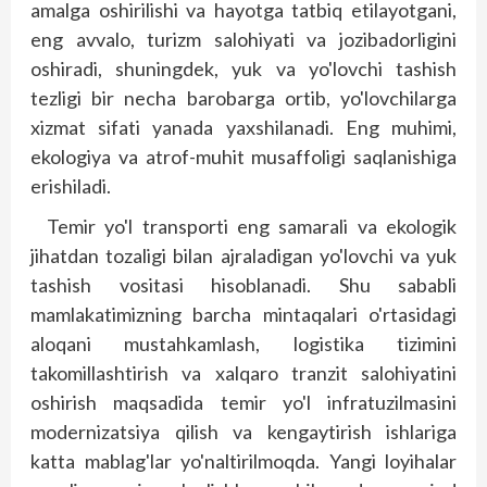
amalga oshirilishi va hayotga tatbiq etilayotgani,
eng avvalo, turizm salohiyati va jozibadorligini
oshiradi, shuningdek, yuk va yo'lovchi tashish
tezligi bir necha barobarga ortib, yo'lovchilarga
xizmat sifati yanada yaxshilanadi. Eng muhimi,
ekologiya va atrof-muhit musaffoligi saqlanishiga
erishiladi.
Temir yo'l transporti eng samarali va ekologik
jihatdan tozaligi bilan ajraladigan yo'lovchi va yuk
tashish vositasi hisoblanadi. Shu sababli
mamlakatimizning barcha mintaqalari o'rtasidagi
aloqani mustahkamlash, logistika tizimini
takomillashtirish va xalqaro tranzit salohiyatini
oshirish maqsadida temir yo'l infratuzilmasini
modernizatsiya qilish va kengaytirish ishlariga
katta mablag'lar yo'naltirilmoqda. Yangi loyihalar