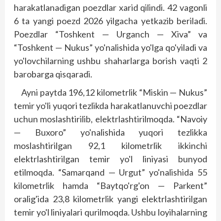
harakatlanadigan poezdlar xarid qilindi. 42 vagonli
6 ta yangi poezd 2026 yilgacha yetkazib beriladi.
Poezdlar “Toshkent — Urganch — Xiva” va
“Toshkent — Nukus” yo'nalishida yo'lga qo'yiladi va
yo'lovchilarning ushbu shaharlarga borish vaqti 2
barobarga qisqaradi.
Ayni paytda 196,12 kilometrlik “Miskin — Nukus”
temir yo'li yuqori tezlikda harakatlanuvchi poezdlar
uchun moslashtirilib, elektrlashtirilmoqda. “Navoiy
— Buxoro” yo'nalishida yuqori tezlikka
moslashtirilgan 92,1 kilometrlik ikkinchi
elektrlashtirilgan temir yo'l liniyasi bunyod
etilmoqda. “Samarqand — Urgut” yo'nalishida 55
kilometrlik hamda “Baytqo'rg'on — Parkent”
oralig'ida 23,8 kilometrlik yangi elektrlashtirilgan
temir yo'l liniyalari qurilmoqda. Ushbu loyihalarning