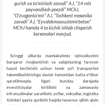
qurish va ta'mirlash zavodi” AJ, “14-rels
payvandlash poezdi” MChJ,
“O'zvagonta'mir” AJ, “Toshkent mexanika
zavodi” AJ, “Eyvalekmaxsustemirbeton”
MChJ hamda 4 ta kichik ishlab chiqarish
korxonalari mavjud.
So'nggi yillarda mamlakatimiz iqtisodiyotini
barqaror rivojlantirish va xalqimizning farovon
hayot kechirishi uchun temir yo'l transportini
takomillashtirishga davlat tomonidan katta e'tibor
qaratilmoqda. Ilgari bunday darajada
investitsiyalar kiritilishi va zamonaviy
infratuzilmalar yaratilishi, yo'llar, vokzallar, logistika
tizimlari qayta qurilishi haqida tasavvur qilish qiyin