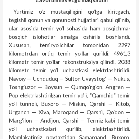
Yurtimiz o'z mustaqilligini qo'lga kiritgach,
tegishli qonun va qonunosti hujjatlari qabul qilinib,
ular asosida temir yo'l sohasida ham bosqichma-
bosqich islohotlar amalga oshirila boshlandi.
Xususan, temiryo'lchilar tomonidan 2297
kilometrdan ortiq temir yo'llar qurildi. 4961,3
kilometr temir yo'llar rekonstruksiya qilindi. 2088
kilometr temir yo'l uchastkasi elektrlashtirildi.
Navoiy — Uchquduq — Sulton Uvaystog' — Nukus,
Toshg'uzor — Boysun — Qumqo'rg'on, Angren —
Pop elektrlashtirilgan temir yo'li, “Qamchiq” temir
yo'l tunneli, Buxoro — Miskin, Qarshi — Kitob,
Urganch — Xiva, Maroqand — Qarshi, Qo'qon —
Marg'ilon — Andijon, Qarshi — Termiz kabi temir
yo'l uchastkalari qurilib, elektrlashtirildi.
Mamlakatimiz poytaxtidan Samarqand, Buxoro,