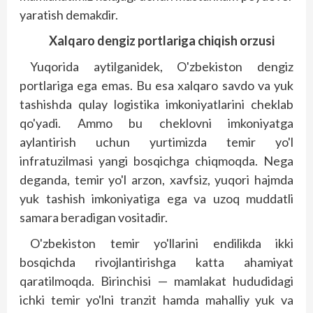
yaratish demakdir.
Xalqaro dengiz portlariga chiqish orzusi
Yuqorida aytilganidek, O'zbekiston dengiz
portlariga ega emas. Bu esa xalqaro savdo va yuk
tashishda qulay logistika imkoniyatlarini cheklab
qo'yadi. Ammo bu cheklovni imkoniyatga
aylantirish uchun yurtimizda temir yo'l
infratuzilmasi yangi bosqichga chiqmoqda. Nega
deganda, temir yo'l arzon, xavfsiz, yuqori hajmda
yuk tashish imkoniyatiga ega va uzoq muddatli
samara beradigan vositadir.
O'zbekiston temir yo'llarini endilikda ikki
bosqichda rivojlantirishga katta ahamiyat
qaratilmoqda. Birinchisi — mamlakat hududidagi
ichki temir yo'lni tranzit hamda mahalliy yuk va