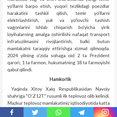
yo'llarni barpo etish, yuqori tezlikdagi poezdlar
harakatini tashkil qilish, temir yo'llarni
elektrlashtirish, yuk va yo'lovchi tashish
vagonlarini ishlab chiqarish bo'yicha yirik
loyihalarning amalga oshirilishi nafaqat transport
infratuzilmasini rivojlantirish, balki butun
mamlakatni taraqqiy ettirishga xizmat qilmoqda.
2024 yilning o'zida sohaga oid 2 ta Prezident
qarori, 1 ta farmon, hukumatning 18 ta farmoyishi
qabul qilindi.
Hamkorlik
Yaqinda Xitoy Xalq Respublikasidan Navoiy
shahriga “O’Z12T” rusumli ilk teplovoz olib kelindi.
Mazkur teplovoz mamlakatimiz iqtisodiyotida katta
ahamiyatga ega bo'lgan “Navoiy kon-metallurgiya
kombinati” aksiyadorlik jamiyati kabi yirik sanoat