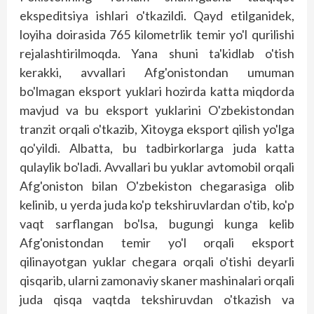
ekspeditsiya ishlari o'tkazildi. Qayd etilganidek,
loyiha doirasida 765 kilometrlik temir yo'l qurilishi
rejalashtirilmoqda. Yana shuni ta'kidlab o'tish
kerakki, avvallari Afg'onistondan umuman
bo'lmagan eksport yuklari hozirda katta miqdorda
mavjud va bu eksport yuklarini O'zbekistondan
tranzit orqali o'tkazib, Xitoyga eksport qilish yo'lga
qo'yildi. Albatta, bu tadbirkorlarga juda katta
qulaylik bo'ladi. Avvallari bu yuklar avtomobil orqali
Afg'oniston bilan O'zbekiston chegarasiga olib
kelinib, u yerda juda ko'p tekshiruvlardan o'tib, ko'p
vaqt sarflangan bo'lsa, bugungi kunga kelib
Afg'onistondan temir yo'l orqali eksport
qilinayotgan yuklar chegara orqali o'tishi deyarli
qisqarib, ularni zamonaviy skaner mashinalari orqali
juda qisqa vaqtda tekshiruvdan o'tkazish va