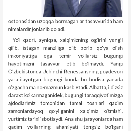
ostonasidan uzoqqa bormaganlar tasavvurida ham
nimalardir jonlanib qoladi.
Yo'l qadri, ayniqsa, xalqimizning og'irini yengil
qilib, istagan manziliga olib borib qo'ya olish
imkoniyatiga ega temir yo'llarsiz bugungi
hayotimizni tasavvur etib bo'lmaydi. Yangi
O'zbekistonda Uchinchi Renessansning poydevori
yaratilayotgan bugungi kunda bu hodisa yanada
o'zgacha ma'no-mazmun kasb etadi. Albatta, ildizsiz
daraxt ko'karmaganidek, bugungi taraqqiyotimizga
ajdodlarimiz tomonidan tamal toshlari qadim
zamonlardayoq qo'yilganini xalqimiz o'tmishi,
yurtimiz tarixi isbotlaydi. Ana shu jarayonlarda ham
qadim yo'llarning ahamiyati tengsiz bo'lgani