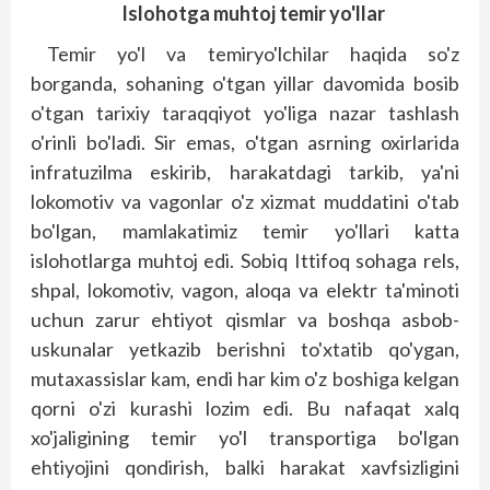
Islohotga muhtoj temir yo'llar
Temir yo'l va temiryo'lchilar haqida so'z
borganda, sohaning o'tgan yillar davomida bosib
o'tgan tarixiy taraqqiyot yo'liga nazar tashlash
o'rinli bo'ladi. Sir emas, o'tgan asrning oxirlarida
infratuzilma eskirib, harakatdagi tarkib, ya'ni
lokomotiv va vagonlar o'z xizmat muddatini o'tab
bo'lgan, mamlakatimiz temir yo'llari katta
islohotlarga muhtoj edi. Sobiq Ittifoq sohaga rels,
shpal, lokomotiv, vagon, aloqa va elektr ta'minoti
uchun zarur ehtiyot qismlar va boshqa asbob-
uskunalar yetkazib berishni to'xtatib qo'ygan,
mutaxassislar kam, endi har kim o'z boshiga kelgan
qorni o'zi kurashi lozim edi. Bu nafaqat xalq
xo'jaligining temir yo'l transportiga bo'lgan
ehtiyojini qondirish, balki harakat xavfsizligini