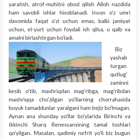
yaratish, atrof-muhitni obod qilish Alloh nazdida
ham savobli ishlar hisoblanadi. Inson o'z umri
davomida faqat o'zi uchun emas, balki jamiyat
uchun, el-yurt uchun foydali ish qilsa, u qalb va
amalni birlashtirgan bo'ladi.
Biz
yashab
turgan
qutlug'
zaminni
kesib o'tib, mashriqdan mag'ribga, mag'ribdan
mashriqqa cho'zilgan yo'llarning chorrahasida
buyuk tamaddunlar yaralgani ham bejiz bo'lmagan.
Aynan ana shunday yo'llar bo'ylarida Birinchi va
Ikkinchi Sharq Renessansining tamal toshlari
qo'yilgan. Masalan, qadimiy nefrit yo'li biz bugun