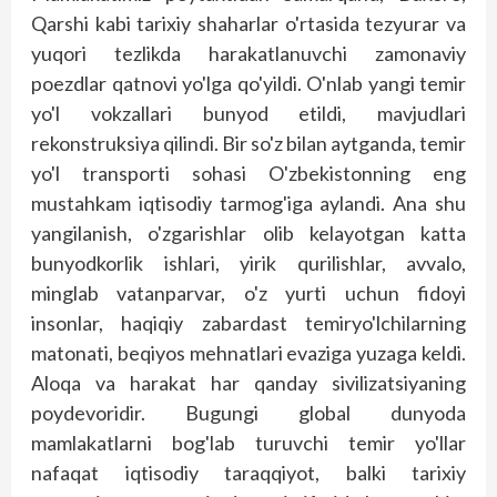
Qarshi kabi tarixiy shaharlar o'rtasida tezyurar va
yuqori tezlikda harakatlanuvchi zamonaviy
poezdlar qatnovi yo'lga qo'yildi. O'nlab yangi temir
yo'l vokzallari bunyod etildi, mavjudlari
rekonstruksiya qilindi. Bir so'z bilan aytganda, temir
yo'l transporti sohasi O'zbekistonning eng
mustahkam iqtisodiy tarmog'iga aylandi. Ana shu
yangilanish, o'zgarishlar olib kelayotgan katta
bunyodkorlik ishlari, yirik qurilishlar, avvalo,
minglab vatanparvar, o'z yurti uchun fidoyi
insonlar, haqiqiy zabardast temiryo'lchilarning
matonati, beqiyos mehnatlari evaziga yuzaga keldi.
Aloqa va harakat har qanday sivilizatsiyaning
poydevoridir. Bugungi global dunyoda
mamlakatlarni bog'lab turuvchi temir yo'llar
nafaqat iqtisodiy taraqqiyot, balki tarixiy