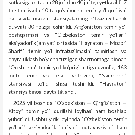
sutkasiga o'rtacha 28 juftdan 40 juftga yetkazildi. 7
ta stansiyada 10 ta qo'shimcha temir yo'l qurilishi
natijasida mazkur stansiyalarning o'tkazuvchanlik
quvvati 30 foizga oshirildi. Afg'oniston temir yo'l
boshqarmasi va “O'zbekiston temir yo'llari”
aksiyadorlik jamiyati o'rtasida “Hayraton — Mozori
Sharif” temir yo'l infratuzilmasini ta'mirlash va
qayta tiklash bo'yicha tuzilgan shartnomaga binoan
“Qo'shtepa” temir yo'l ko'prigi ustiga uzunligi 163
metr temir yo'l izlari yotqizildi, “Naibobod”
stansiyasi to'liq ishga tushirildi. “Hayraton”
stansiya binosi qayta tiklandi.
2025 yil boshida “O'zbekiston — Qirg'iziston —
Xitoy” temir yo'li qurilishi loyihasi ham boshlab
yuborildi. Ushbu yirik loyihada “O'zbekiston temir
yo'llari” aksiyadorlik jamiyati mutaxassislari ham