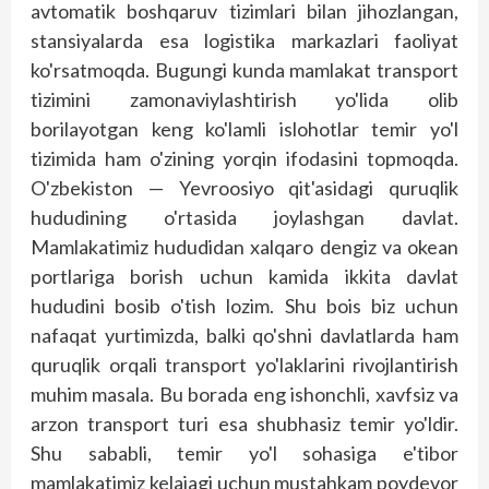
avtomatik boshqaruv tizimlari bilan jihozlangan,
stansiyalarda esa logistika markazlari faoliyat
ko'rsatmoqda. Bugungi kunda mamlakat transport
tizimini zamonaviylashtirish yo'lida olib
borilayotgan keng ko'lamli islohotlar temir yo'l
tizimida ham o'zining yorqin ifodasini topmoqda.
O'zbekiston — Yevroosiyo qit'asidagi quruqlik
hududining o'rtasida joylashgan davlat.
Mamlakatimiz hududidan xalqaro dengiz va okean
portlariga borish uchun kamida ikkita davlat
hududini bosib o'tish lozim. Shu bois biz uchun
nafaqat yurtimizda, balki qo'shni davlatlarda ham
quruqlik orqali transport yo'laklarini rivojlantirish
muhim masala. Bu borada eng ishonchli, xavfsiz va
arzon transport turi esa shubhasiz temir yo'ldir.
Shu sababli, temir yo'l sohasiga e'tibor
mamlakatimiz kelajagi uchun mustahkam poydevor