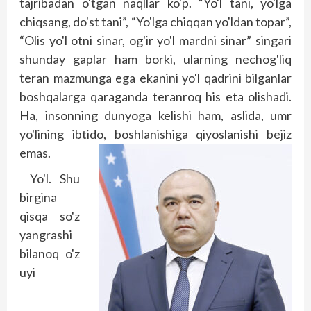
tajribadan o'tgan naqllar ko'p. “Yo'l tani, yo'lga
chiqsang, do'st tani”, “Yo'lga chiqqan yo'ldan topar”,
“Olis yo'l otni sinar, og'ir yo'l mardni sinar” singari
shunday gaplar ham borki, ularning nechog'liq
teran mazmunga ega ekanini yo'l qadrini bilganlar
boshqalarga qaraganda teranroq his eta olishadi.
Ha, insonning dunyoga kelishi ham, aslida, umr
yo'lining ibtido, boshlanishiga qiyoslanishi bejiz
emas.
Yo'l. Shu
birgina
qisqa so'z
yangrashi
bilanoq o'z
uyi