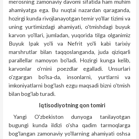
merosning zamonaviy davomi sifatida ham muhim
ahamiyatga ega. Bu nuqtai nazardan qaraganda,
hozirgi kunda rivojlanayotgan temir yo'llar tizimi va
uning yurtimizdagi ahamiyati, o'tmishdagi buyuk
karvon yo'llari, jumladan, yuqorida tilga olganimiz
Buyuk Ipak yo'li va Nefrit yo'li kabi tarixiy
marshrutlar bilan taqqoslanganda, juda qiziqarli
parallellar namoyon bo'ladi. Hozirgi kunga kelib,
karvonlar o'rnini poezdlar egalladi. Unsurlari
o'zgargan bo'lsa-da, insonlarni, yurtlarni va
imkoniyatlarni bog'lash ezgu maqsadi bizni o'tmish
bilan bog'lab turadi.
Iqtisodiyotning
qon
tomiri
Yangi O'zbekiston dunyoga tanilayotgan
bugungi kunda ildizi o'sha qadim tarmoqlarga
bog'langan zamonaviy yo'llarning ahamiyati oshsa