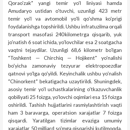
Qorao'zak” yangi temir yo'l liniyasi hamda
Amudaryo ustidan o'tuvchi, uzunligi 423 metr
temir yo'l va avtomobil yo'li qo'shma ko'prigi
foydalanishga topshirildi. Ushbu infratuzilma orqali
transport masofasi 240 kilometrga qisqarib, yuk
jo'natish 6 soat ichida, yo'lovchilar esa 2 soatgacha
vaqtni tejaydilar. Uzunligi 68,6 kilometr bo'lgan
“Toshkent — Chirchiq — Hojikent” yo'nalishi
bo'yicha zamonaviy tezyurar elektropoezdlar
qatnovi yo'lga qo'yildi. Keyinchalik ushbu yo'nalish
“Chinorkent” bekatigacha uzaytirildi. Shuningdek,
asosiy temir yo'l uchastkalarining o'tkazuvchanlik
qobiliyati 25 foizga, yo'lovchi oqimlari esa 15 foizga
oshirildi. Tashish hujjatlarini rasmiylashtirish vaqti
ham 3 baravarga, operatsion xarajatlar 7 foizga
qisqardi. Yaratilgan tizimlar evaziga umumiy
xarajatlar 50 milliard so'mga qisqarishi kutilmoqda.