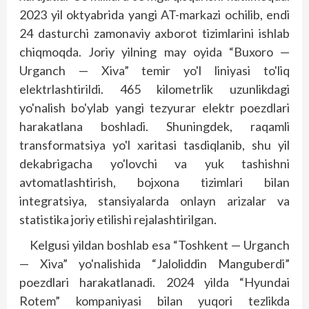
2023 yil oktyabrida yangi AT-markazi ochilib, endi
24 dasturchi zamonaviy axborot tizimlarini ishlab
chiqmoqda. Joriy yilning may oyida “Buxoro —
Urganch — Xiva” temir yo'l liniyasi to'liq
elektrlashtirildi. 465 kilometrlik uzunlikdagi
yo'nalish bo'ylab yangi tezyurar elektr poezdlari
harakatlana boshladi. Shuningdek, raqamli
transformatsiya yo'l xaritasi tasdiqlanib, shu yil
dekabrigacha yo'lovchi va yuk tashishni
avtomatlashtirish, bojxona tizimlari bilan
integratsiya, stansiyalarda onlayn arizalar va
statistika joriy etilishi rejalashtirilgan.
Kelgusi yildan boshlab esa “Toshkent — Urganch
— Xiva” yo'nalishida “Jaloliddin Manguberdi”
poezdlari harakatlanadi. 2024 yilda “Hyundai
Rotem” kompaniyasi bilan yuqori tezlikda