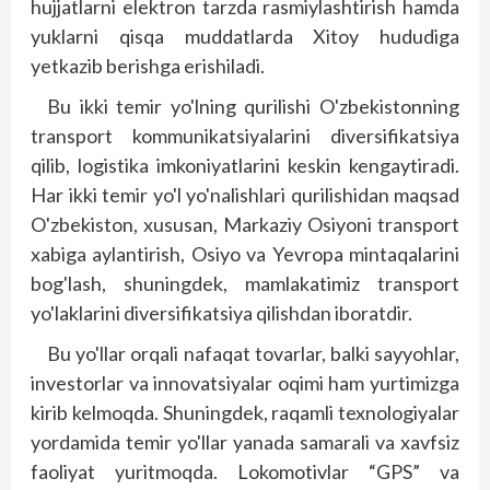
hujjatlarni elektron tarzda rasmiylashtirish hamda
yuklarni qisqa muddatlarda Xitoy hududiga
yetkazib berishga erishiladi.
Bu ikki temir yo'lning qurilishi O'zbekistonning
transport kommunikatsiyalarini diversifikatsiya
qilib, logistika imkoniyatlarini keskin kengaytiradi.
Har ikki temir yo'l yo'nalishlari qurilishidan maqsad
O'zbekiston, xususan, Markaziy Osiyoni transport
xabiga aylantirish, Osiyo va Yevropa mintaqalarini
bog'lash, shuningdek, mamlakatimiz transport
yo'laklarini diversifikatsiya qilishdan iboratdir.
Bu yo'llar orqali nafaqat tovarlar, balki sayyohlar,
investorlar va innovatsiyalar oqimi ham yurtimizga
kirib kelmoqda. Shuningdek, raqamli texnologiyalar
yordamida temir yo'llar yanada samarali va xavfsiz
faoliyat yuritmoqda. Lokomotivlar “GPS” va