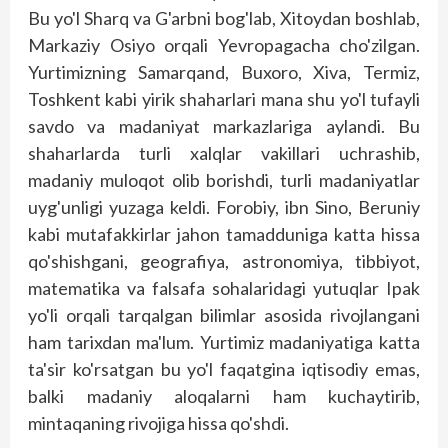
Bu yo'l Sharq va G'arbni bog'lab, Xitoydan boshlab,
Markaziy Osiyo orqali Yevropagacha cho'zilgan.
Yurtimizning Samarqand, Buxoro, Xiva, Termiz,
Toshkent kabi yirik shaharlari mana shu yo'l tufayli
savdo va madaniyat markazlariga aylandi. Bu
shaharlarda turli xalqlar vakillari uchrashib,
madaniy muloqot olib borishdi, turli madaniyatlar
uyg'unligi yuzaga keldi. Forobiy, ibn Sino, Beruniy
kabi mutafakkirlar jahon tamadduniga katta hissa
qo'shishgani, geografiya, astronomiya, tibbiyot,
matematika va falsafa sohalaridagi yutuqlar Ipak
yo'li orqali tarqalgan bilimlar asosida rivojlangani
ham tarixdan ma'lum. Yurtimiz madaniyatiga katta
ta'sir ko'rsatgan bu yo'l faqatgina iqtisodiy emas,
balki madaniy aloqalarni ham kuchaytirib,
mintaqaning rivojiga hissa qo'shdi.