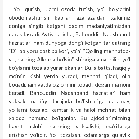
Yo'l qurish, ularni ozoda tutish, yo'l bo'ylarini
obodonlashtirish kabilar azal-azaldan xalqimiz
qoniga singib ketgani qadim madaniyatimizdan
darak beradi. Aytishlaricha, Bahouddin Naqshband
hazratlari ham dunyoga dong'i ketgan tariqatning
“Dil ba yoru dast ba kor”, ya'ni “Qo'ling mehnatda-
yu, qalbing Allohda bo'lsin” shioriga amal qilib, yo'l
bo'ylarini tozalab yurar ekanlar. Bu, albatta, haqiqiy
mo'min kishi yerda yuradi, mehnat qiladi, oila
boqadi, jamiyatda o'z o'rnini topadi, degan ma'noni
beradi. Bahouddin Naqshband hazratlari ham
yuksak ma'rifiy darajada bo'lishlariga qaramay,
yo'llarni tozalab, kamtarlik va halol mehnat bilan
xalqqa namuna bo'lganlar. Bu ajdodlarimizning
hayot uslubi, qalbning yuksalishi, ma'rifatga
erishish yo'lidir. Yo'l tozalash, odamlarga qulaylik