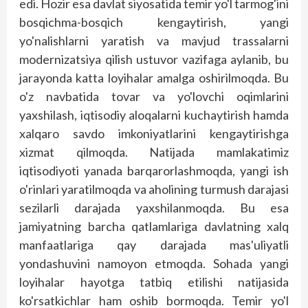
edi. Hozir esa davlat siyosatida temir yo'l tarmog'ini
bosqichma-bosqich kengaytirish, yangi
yo'nalishlarni yaratish va mavjud trassalarni
modernizatsiya qilish ustuvor vazifaga aylanib, bu
jarayonda katta loyihalar amalga oshirilmoqda. Bu
o'z navbatida tovar va yo'lovchi oqimlarini
yaxshilash, iqtisodiy aloqalarni kuchaytirish hamda
xalqaro savdo imkoniyatlarini kengaytirishga
xizmat qilmoqda. Natijada mamlakatimiz
iqtisodiyoti yanada barqarorlashmoqda, yangi ish
o'rinlari yaratilmoqda va aholining turmush darajasi
sezilarli darajada yaxshilanmoqda. Bu esa
jamiyatning barcha qatlamlariga davlatning xalq
manfaatlariga qay darajada mas'uliyatli
yondashuvini namoyon etmoqda. Sohada yangi
loyihalar hayotga tatbiq etilishi natijasida
ko'rsatkichlar ham oshib bormoqda. Temir yo'l