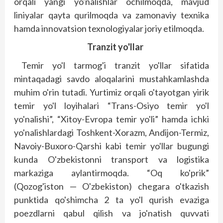
orqali yangi yo'nalishlar ochilmoqda, mavjud
liniyalar qayta qurilmoqda va zamonaviy texnika
hamda innovatsion texnologiyalar joriy etilmoqda.
Tranzit yo'llar
Temir yo'l tarmog'i tranzit yo'llar sifatida
mintaqadagi savdo aloqalarini mustahkamlashda
muhim o'rin tutadi. Yurtimiz orqali o'tayotgan yirik
temir yo'l loyihalari “Trans-Osiyo temir yo'l
yo'nalishi”, “Xitoy-Evropa temir yo'li” hamda ichki
yo'nalishlardagi Toshkent-Xorazm, Andijon-Termiz,
Navoiy-Buxoro-Qarshi kabi temir yo'llar bugungi
kunda O'zbekistonni transport va logistika
markaziga aylantirmoqda. “Oq ko'prik”
(Qozog'iston — O'zbekiston) chegara o'tkazish
punktida qo'shimcha 2 ta yo'l qurish evaziga
poezdlarni qabul qilish va jo'natish quvvati