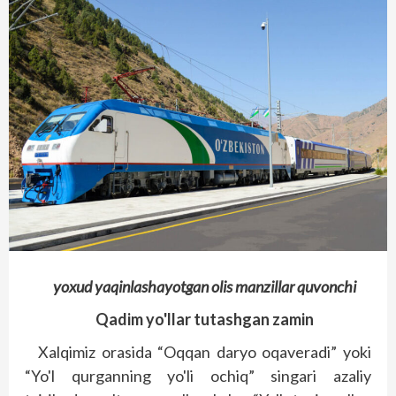
yoxud yaqinlashayotgan olis manzillar quvonchi
Qadim
yo'llar tutashgan zamin
Xalqimiz orasida “Oqqan daryo oqaveradi” yoki
“Yo'l qurganning yo'li ochiq” singari azaliy