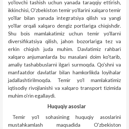
yo'lovchi tashish uchun yanada taraqqiy ettirish,
ikkinchisi, O'zbekiston temir yo'llarini xalqaro temir
yo'llar bilan yanada integratsiya qilish va yangi
yo'llar orqali xalqaro dengiz portlariga chiqishdir.
Shu bois mamlakatimiz uchun temir yo'llarni
diversifikatsiya qilish, jahon bozorlariga tez va
erkin chiqish juda muhim. Davlatimiz rahbari
xalqaro anjumanlarda bu masalani doim ko'tarib,
amaliy tashabbuslarni ilgari surmoqda. Qo'shni va
manfaatdor davlatlar bilan hamkorlikda loyihalar
jadallashtirilmoqda. Temir yo'l mamlakatimiz
iqtisodiy rivojlanishi va xalqaro transport tizimida
muhim o'rin egallaydi.
Huquqiy
asoslar
Temir yo'l sohasining huquqiy asoslarini
mustahkamlash maqsadida O'zbekiston