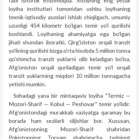
faol ishtirok etishmoqda. Xitoyning eng yetuk
loyiha institutlari tomonidan ushbu loyihaning
texnik-iqtisodiy asoslari ishlab chiqilgach, umumiy
uzunligi 454 kilometr bo'lgan temir yo'l qurilishi
boshlandi. Loyihaning ahamiyatga ega bo'lgan
jihati shundan iboratki, Qirg'iziston orqali tranzit
yo'lining qurilishi bizga o'rta hisobda 5 million tonna
qo'shimcha tranzit yuklarni olib keladigan bo'lsa,
Afg'oniston orqali quriladigan temir yo'l orqali
tranzit yuklarining miqdori 10 million tonnagacha
yetishi mumkin.
Sohadagi yana bir mintaqaviy loyiha “Termiz —
Mozori-Sharif — Kobul — Peshovar” temir yo'lidir.
Afg'onistondagi murakkab vaziyatga qaramay bu
borada ham sezilarli siljishlar bor. Xususan,
Afg'onistonning Mozori-Sharif shahridan
Pokistonning Torxam shahrigacha tadqiqot