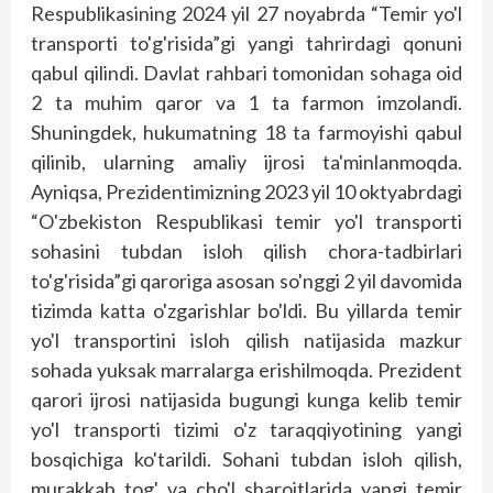
Respublikasining 2024 yil 27 noyabrda “Temir yo'l
transporti to'g'risida”gi yangi tahrirdagi qonuni
qabul qilindi. Davlat rahbari tomonidan sohaga oid
2 ta muhim qaror va 1 ta farmon imzolandi.
Shuningdek, hukumatning 18 ta farmoyishi qabul
qilinib, ularning amaliy ijrosi ta'minlanmoqda.
Ayniqsa, Prezidentimizning 2023 yil 10 oktyabrdagi
“O'zbekiston Respublikasi temir yo'l transporti
sohasini tubdan isloh qilish chora-tadbirlari
to'g'risida”gi qaroriga asosan so'nggi 2 yil davomida
tizimda katta o'zgarishlar bo'ldi. Bu yillarda temir
yo'l transportini isloh qilish natijasida mazkur
sohada yuksak marralarga erishilmoqda. Prezident
qarori ijrosi natijasida bugungi kunga kelib temir
yo'l transporti tizimi o'z taraqqiyotining yangi
bosqichiga ko'tarildi. Sohani tubdan isloh qilish,
murakkab tog' va cho'l sharoitlarida yangi temir