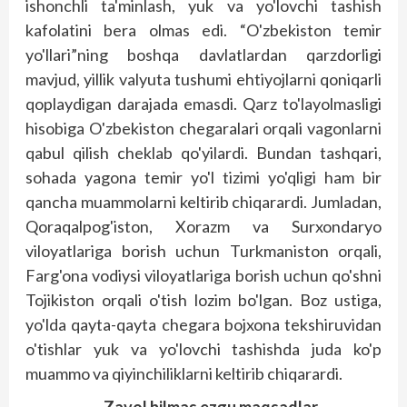
ishonchli ta'minlash, yuk va yo'lovchi tashish
kafolatini bera olmas edi. “O'zbekiston temir
yo'llari”ning boshqa davlatlardan qarzdorligi
mavjud, yillik valyuta tushumi ehtiyojlarni qoniqarli
qoplaydigan darajada emasdi. Qarz to'layolmasligi
hisobiga O'zbekiston chegaralari orqali vagonlarni
qabul qilish cheklab qo'yilardi. Bundan tashqari,
sohada yagona temir yo'l tizimi yo'qligi ham bir
qancha muammolarni keltirib chiqarardi. Jumladan,
Qoraqalpog'iston, Xorazm va Surxondaryo
viloyatlariga borish uchun Turkmaniston orqali,
Farg'ona vodiysi viloyatlariga borish uchun qo'shni
Tojikiston orqali o'tish lozim bo'lgan. Boz ustiga,
yo'lda qayta-qayta chegara bojxona tekshiruvidan
o'tishlar yuk va yo'lovchi tashishda juda ko'p
muammo va qiyinchiliklarni keltirib chiqarardi.
Zavol bilmas ezgu maqsadlar