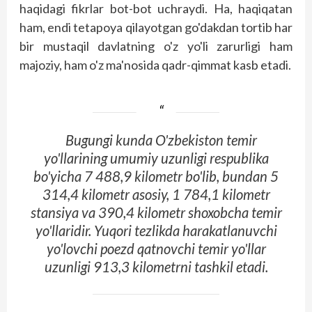
haqidagi fikrlar bot-bot uchraydi. Ha, haqiqatan
ham, endi tetapoya qilayotgan go'dakdan tortib har
bir mustaqil davlatning o'z yo'li zarurligi ham
majoziy, ham o'z ma'nosida qadr-qimmat kasb etadi.
Bugungi kunda O'zbekiston temir
yo'llarining umumiy uzunligi respublika
bo'yicha 7 488,9 kilometr bo'lib, bundan 5
314,4 kilometr asosiy, 1 784,1 kilometr
stansiya va 390,4 kilometr shoxobcha temir
yo'llaridir. Yuqori tezlikda harakatlanuvchi
yo'lovchi poezd qatnovchi temir yo'llar
uzunligi 913,3 kilometrni tashkil etadi.