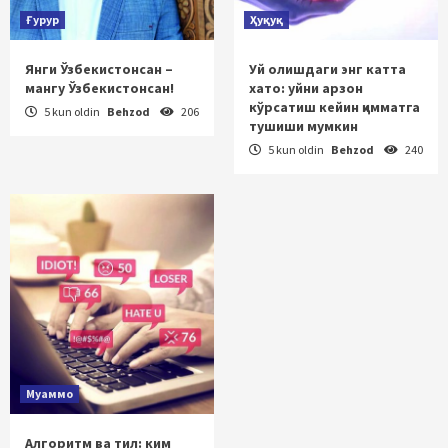
Ғурур
Ҳуқуқ
Янги Ўзбекистонсан –
Уй олишдаги энг катта
мангу Ўзбекистонсан!
хато: уйни арзон
кўрсатиш кейин қимматга
5 kun oldin
Behzod
206
тушиши мумкин
5 kun oldin
Behzod
240
Муаммо
Алгоритм ва тил: ким