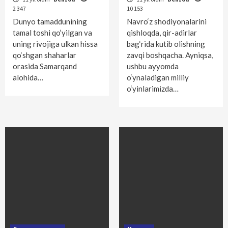
1
2 347
10 153
Dunyo tamaddunining
Navro‘z shodiyonalarini
tamal toshi qo‘yilgan va
qishloqda, qir-adirlar
Ўзлик
uning rivojiga ulkan hissa
bag‘rida kutib olishning
Қари билганни пари билмас
qo‘shgan shaharlar
zavqi boshqacha. Ayniqsa,
2
orasida Samarqand
ushbu ayyomda
alohida…
o‘ynaladigan milliy
o‘yinlarimizda…
Ўзлик
Амир Темурми ёки Адам Смит?
3