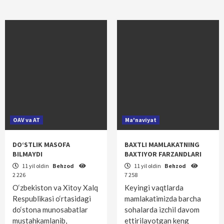
OAV va AT
Ma'naviyat
DO‘STLIK MASOFA
BAXTLI MAMLAKATNING
BILMAYDI
BAXTIYOR FARZANDLARI
11 yil oldin
Behzod
11 yil oldin
Behzod
2 226
7 258
O‘zbekiston va Xitoy Xalq
Keyingi vaqtlarda
Respublikasi o‘rtasidagi
mamlakatimizda barcha
do‘stona munosabatlar
sohalarda izchil davom
mustahkamlanib,
ettirilayotgan keng