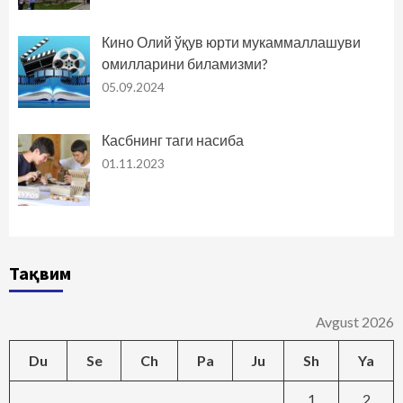
Кино Олий ўқув юрти мукаммаллашуви
омилларини биламизми?
05.09.2024
Касбнинг таги насиба
01.11.2023
Тақвим
Avgust 2026
Du
Se
Ch
Pa
Ju
Sh
Ya
1
2