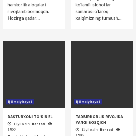
hamkorlik aloqalari
ko‘lamli islohotlar
rivojlanib bormoqda.
samarasi o‘laroq,
Hozirga qadar…
xalqimizning turmush…
Ijtimoiy hayot
Ijtimoiy hayot
DASTURXONI TO‘KIN EL
TADBIRKORLIK RIVOJIDA
YANGI BOSQICH
11 yil oldin
Behzod
1 850
11 yil oldin
Behzod
1 906