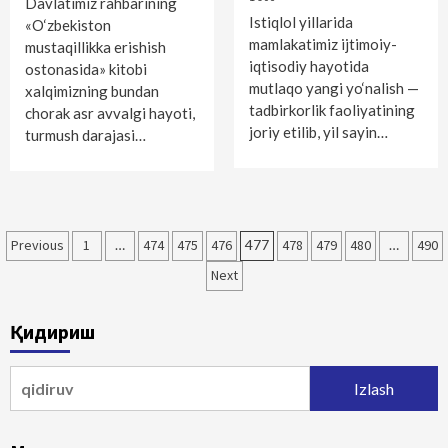
Davlatimiz rahbarining
Istiqlol yillarida
«O‘zbekiston
mamlakatimiz ijtimoiy-
mustaqillikka erishish
iqtisodiy hayotida
ostonasida» kitobi
mutlaqo yangi yo‘nalish —
xalqimizning bundan
tadbirkorlik faoliyatining
chorak asr avvalgi hayoti,
joriy etilib, yil sayin…
turmush darajasi…
Maqolalar
Previous
1
…
474
475
476
477
478
479
480
…
490
bo‘yicha
Next
harakatlanish
Қидириш
Qidirshish: