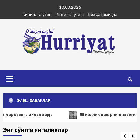
Skip
10.08.2026
to
Кириллга ўтиш
Лотинга ўтиш
Биз ҳақимизда
content
Primary
Menu
ФЛЕШ ХАБАРЛАР
казига айланмоқда
90 йиллик нашрнинг маёғи сўндим
Энг сўнгги янгиликлар