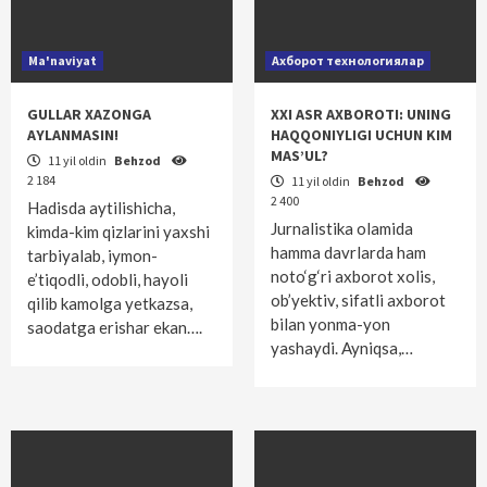
Ma'naviyat
Ахборот технологиялар
GULLAR XAZONGA
XXI ASR AXBOROTI: UNING
AYLANMASIN!
HAQQONIYLIGI UCHUN KIM
MAS’UL?
11 yil oldin
Behzod
2 184
11 yil oldin
Behzod
2 400
Hadisda aytilishicha,
Jurnalistika olamida
kimda-kim qizlarini yaxshi
hamma davrlarda ham
tarbiyalab, iymon-
noto‘g‘ri axborot xolis,
e’tiqodli, odobli, hayoli
ob’yektiv, sifatli axborot
qilib kamolga yetkazsa,
bilan yonma-yon
saodatga erishar ekan….
yashaydi. Ayniqsa,…