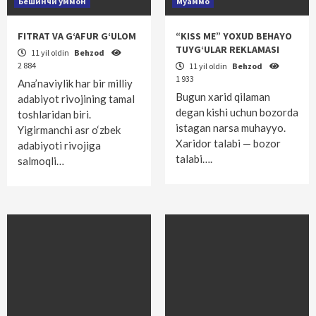
Бешинчи уммон
Муаммо
FITRAT VA G‘AFUR G‘ULOM
“KISS ME” YOXUD BEHAYO
TUYG‘ULAR REKLAMASI
11 yil oldin
Behzod
2 884
11 yil oldin
Behzod
1 933
Ana’naviylik har bir milliy
Bugun xarid qilaman
adabiyot rivojining tamal
degan kishi uchun bozorda
toshlaridan biri.
istagan narsa muhayyo.
Yigirmanchi asr o‘zbek
Xaridor talabi — bozor
adabiyoti rivojiga
talabi….
salmoqli…