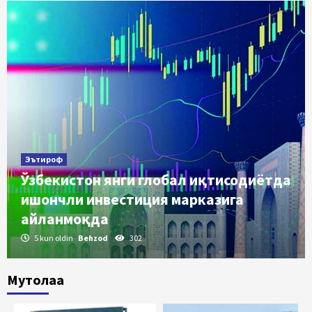
Эътироф
Ўзбекистон янги глобал иқтисодиётда
ишончли инвестиция марказига
айланмоқда
5 kun oldin
Behzod
302
Мутолаа
Ўзлик
Амир Темурми ёки Адам Смит?