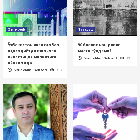
Эътироф
Таассуф
Ўзбекистон янги глобал
90 йиллик нашрнинг
иқтисодиётда ишончли
маёғи сўндими?
инвестиция марказига
5 kun oldin
Behzod
229
айланмоқда
5 kun oldin
Behzod
302