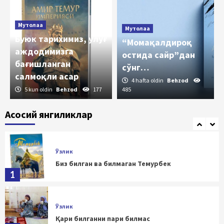
3
Мутолаа
Мутолаа
Ўзлик
Буюк тарихимиз, улуғ
“Момақалдироқ
Тарих тилга кирган, тарихдан сабоқ олинган
аждодимизга
жойда, албатта, билим ва маърифат,
остида сайр”дан
бағишланган
тараққиёт ва адолат бўлади
4
сўнг…
салмоқли асар
4 hafta oldin
Behzod
5 kun oldin
Behzod
177
485
Ўзлик
Буюк Темур – Европа халоскори
Асосий янгиликлар
5
Ўзлик
Биз билган ва билмаган Темурбек
1
Ўзлик
Қари билганни пари билмас