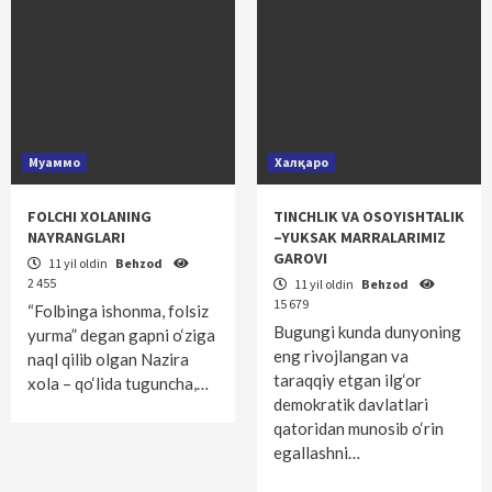
Муаммо
Халқаро
FOLCHI XOLANING
TINCHLIK VA OSOYISHTALIK
NAYRANGLARI
–YUKSAK MARRALARIMIZ
GAROVI
11 yil oldin
Behzod
2 455
11 yil oldin
Behzod
15 679
“Folbinga ishonma, folsiz
Bugungi kunda dunyoning
yurma” degan gapni o‘ziga
eng rivojlangan va
naql qilib olgan Nazira
taraqqiy etgan ilg‘or
xola – qo‘lida tuguncha,…
demokratik davlatlari
qatoridan munosib o‘rin
egallashni…