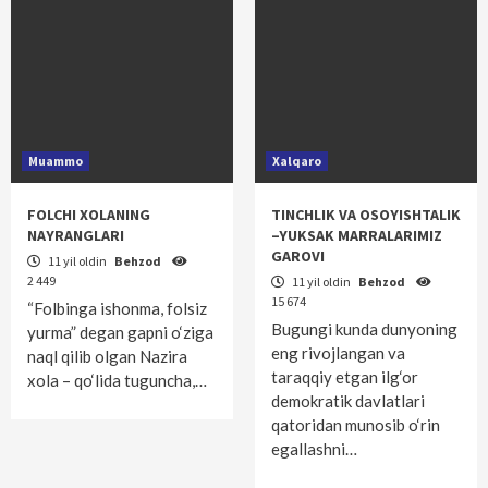
Muammo
Xalqaro
FOLCHI XOLANING
TINCHLIK VA OSOYISHTALIK
NAYRANGLARI
–YUKSAK MARRALARIMIZ
GAROVI
11 yil oldin
Behzod
2 449
11 yil oldin
Behzod
15 674
“Folbinga ishonma, folsiz
Bugungi kunda dunyoning
yurma” degan gapni o‘ziga
eng rivojlangan va
naql qilib olgan Nazira
taraqqiy etgan ilg‘or
xola – qo‘lida tuguncha,…
demokratik davlatlari
qatoridan munosib o‘rin
egallashni…