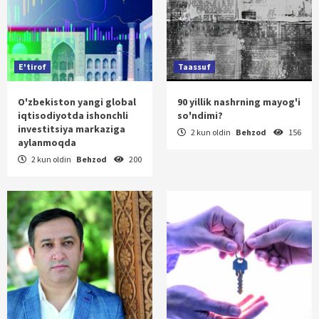
E'tirof
Taassuf
O'zbekiston yangi global
90 yillik nashrning mayog'i
iqtisodiyotda ishonchli
so'ndimi?
investitsiya markaziga
2 kun oldin
Behzod
156
aylanmoqda
2 kun oldin
Behzod
200