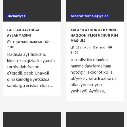
Ma'naviyat
Axborot texnologiyalar
GULLAR XAZONGA
XXI ASR AXBOROTI: UNING
AYLANMASIN!
HAQQONIYLIGI UCHUN KIM
MAS’UL?
11 yil oldin
Behzod
2 181
11 yil oldin
Behzod
2 400
Hadisda aytilishicha,
Jurnalistika olamida
kimda-kim qizlarini yaxshi
hamma davrlarda ham
tarbiyalab, iymon-
noto‘g‘ri axborot xolis,
e’tiqodli, odobli, hayoli
ob’yektiv, sifatli axborot
qilib kamolga yetkazsa,
bilan yonma-yon
saodatga erishar ekan….
yashaydi. Ayniqsa,…