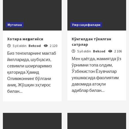
Мутолаа
Умр саҳифалари
Хотира меҳригиёси
Кўнгилдан тўкилган
сатрлар
5 yil oldin
Behzod
2 120
5 yil oldin
Behzod
2 106
Биз тенгиларнинг мактаб
Мен ҳаётда, жамиятда ўз
йилларида, шубҳасиз,
ўрнимни топа олдим,
севимли шоирларимиз
Ўзбекистон Ёзувчилар
қаторида Ҳамид
уюшмасида фаолиятим
Олимжоннинг бўлгани
давомида атоқли
аниқ. Жўшқин эҳтирос
адиблар билан…
билан…