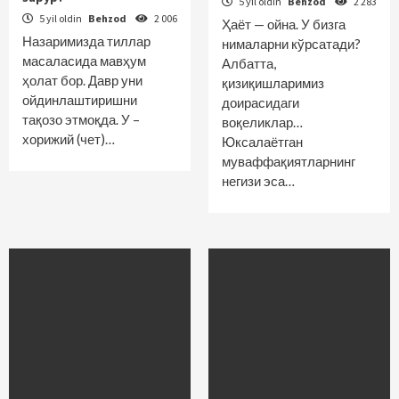
5 yil oldin
Behzod
2 283
5 yil oldin
Behzod
2 006
Ҳаёт — ойна. У бизга
Назаримизда тиллар
нималарни кўрсатади?
масаласида мавҳум
Албатта,
ҳолат бор. Давр уни
қизиқишларимиз
ойдинлаштиришни
доирасидаги
тақозо этмоқда. У –
воқеликлар…
хорижий (чет)…
Юксалаётган
муваффақиятларнинг
негизи эса…