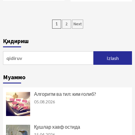
Maqolalar
1
2
Next
bo‘yicha
Қидириш
harakatlanish
Qidirshish:
Муаммо
Алгоритм ва тил: ким ғолиб?
05.08.2026
Қушлар хавф остида
15.04.2026