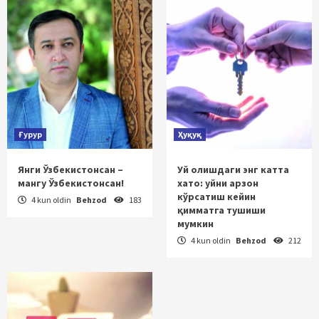
Ғурур
Ҳуқуқ
Янги Ўзбекистонсан –
Уй олишдаги энг катта
мангу Ўзбекистонсан!
хато: уйни арзон
кўрсатиш кейин
4 kun oldin
Behzod
183
қимматга тушиши
мумкин
4 kun oldin
Behzod
212