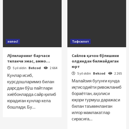
холос!
Тафсилот
Лўлиларнинг барчаси
Сайлов қачон бўлишини
тиланчи эмас, аммо…
олдиндан билмайдиган
юрт
5 yil oldin
Behzod
2 664
5 yil oldin
Behzod
2 265
Кунлар исиб,
Малайзия бугунги кунда
курсдошларимиз билан
иқтисодиёти ривожланиб
дарсдан бўш пайтлари
бораётган, аҳолиси
хиёбонларда сайр қилиб
юқори турмуш даражаси
юрадиган кунлар кела
билан таъминланган
бош­лади. Бу…
илғор мамлакатлар
сирасига…