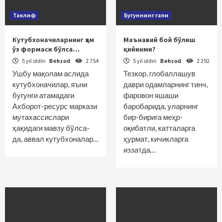
Таклиф
Бугуннинг гапи
Кутубхоначиларнинг ҳам
Маънавий бой бўлиш
ўз формаси бўлса…
қийинми?
5 yil oldin
Behzod
2 754
5 yil oldin
Behzod
2 292
Ушбу мақолам аслида
Тезкор, глобаллашув
кутубхоначилар, яъни
даври одамларнинг тинч,
бугунги атамадаги
фаровон яшаши
Ахборот-ресурс маркази
баробарида, уларнинг
мутахассислари
бир-бирига меҳр-
ҳақидаги мавзу бўлса-
оқибатли, катталарга
да, аввал кутубхоналар…
ҳурмат, кичикларга
иззатда…