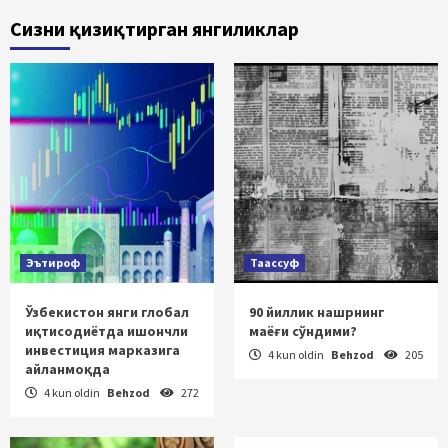
Сизни қизиқтирган янгиликлар
Эътироф
Таассуф
Ўзбекистон янги глобал
90 йиллик нашрнинг
иқтисодиётда ишончли
маёғи сўндими?
инвестиция марказига
4 kun oldin
Behzod
205
айланмоқда
4 kun oldin
Behzod
272