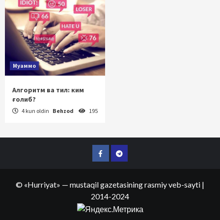
Муаммо
Алгоритм ва тил: ким
ғолиб?
4 kun oldin
Behzod
195
Facebook
Telegram
©
«Hurriyat»
— mustaqil gazetasining rasmiy veb-sayti
|
2014-2024