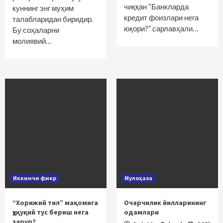
чиққан “Банкларда
куннинг энг муҳим
кредит фоизлари нега
талабларидан биридир.
юқори?” сарлавҳали…
Бу соҳаларни
молиявий…
Иккинчи фикр
Мулоҳаза
“Хорижий тил” мақомига
Очарчилик йилларининг
ҳуқуқий тус бериш нега
одамлари
зарур?