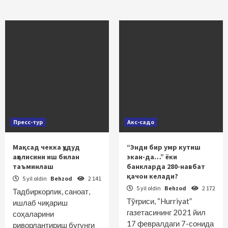
Пресс-тур
Акс-садо
Мақсад чекка ҳудуд
“Энди бир умр кутиш
аҳолисини иш билан
экан-да…” ёки
таъминлаш
банкларда 280-навбат
қачон келади?
5 yil oldin
Behzod
2 141
5 yil oldin
Behzod
2 172
Тадбиркорлик, саноат,
Тўғриси, “Hurriyat”
ишлаб чиқариш
газетасининг 2021 йил
соҳаларини
17 февралдаги 7-сонида
риворлантириш бугунги