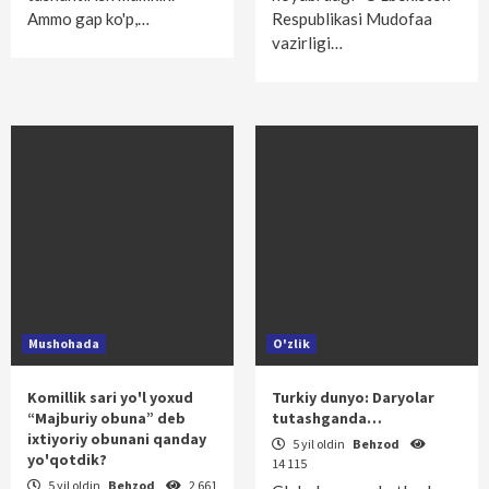
Ammo gap ko'p,…
Respublikasi Mudofaa
vazirligi…
Mushohada
O'zlik
Komillik sari yo'l yoxud
Turkiy dunyo: Daryolar
“Majburiy obuna” deb
tutashganda…
ixtiyoriy obunani qanday
5 yil oldin
Behzod
yo'qotdik?
14 115
5 yil oldin
Behzod
2 661