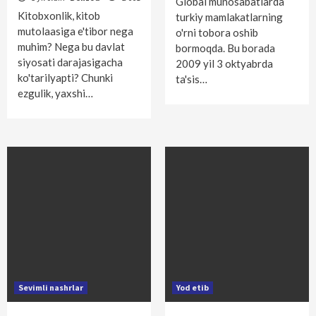
Global munosabatlarda
Kitobxonlik, kitob
turkiy mamlakatlarning
mutolaasiga e'tibor nega
o'rni tobora oshib
muhim? Nega bu davlat
bormoqda. Bu borada
siyosati darajasigacha
2009 yil 3 oktyabrda
ko'tarilyapti? Chunki
ta'sis…
ezgulik, yaxshi…
Sevimli nashrlar
Yod etib