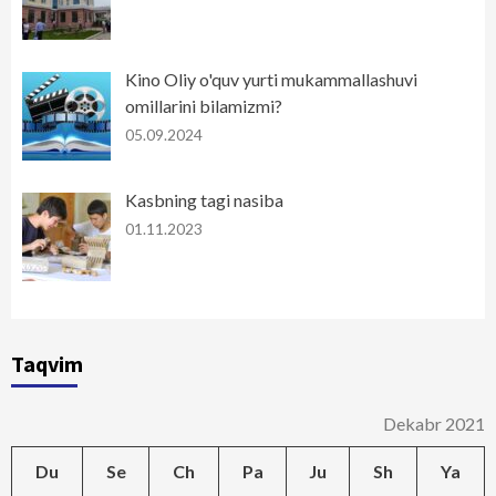
Kino Oliy o'quv yurti mukammallashuvi
omillarini bilamizmi?
05.09.2024
Kasbning tagi nasiba
01.11.2023
Taqvim
Dekabr 2021
Du
Se
Ch
Pa
Ju
Sh
Ya