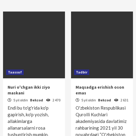
Taassuf
Tadbir
Nuri o'chgan ikki ziyo
Maqsadga erishish oson
maskani
emas
5 yil oldin
Behzod
2 470
5 yil oldin
Behzod
2 631
Endi bu to'g'rida ko'p
O'zbekiston Respublikasi
gapirish, ko'p yozish,
Qurolli Kuchlari
allakimlarga
akademiyasida davlatimiz
allanarsalarni rosa
rahbarining 2021 yil 30
tushuntirish mumkin.
noyabrdagi “O'zbekiston