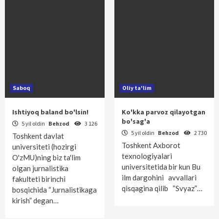
Saboq
Oliy ta'lim
Ishtiyoq baland bo'lsin!
Ko'kka parvoz qilayotgan
bo'sag'a
5 yil oldin
Behzod
3 126
5 yil oldin
Behzod
2 730
Toshkent davlat
Toshkent Axborot
universiteti (hozirgi
texnologiyalari
O'zMU)ning biz ta'lim
universitetida bir kun Bu
olgan jurnalistika
ilm dargohini avvallari
fakulteti birinchi
qisqagina qilib “Svyaz”…
bosqichida “Jurnalistikaga
kirish” degan…