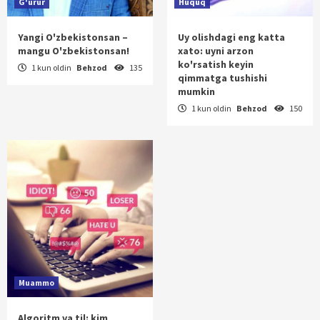
G'urur
Huquq
Yangi O'zbekistonsan –
Uy olishdagi eng katta
mangu O'zbekistonsan!
xato: uyni arzon
ko'rsatish keyin
1 kun oldin
Behzod
135
qimmatga tushishi
mumkin
1 kun oldin
Behzod
150
Muammo
Algoritm va til: kim