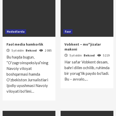
Hududlarda
Faxr
Faol media hamkorlik
Vobkent – mo''jizalar
makoni
5 yil oldin
Behzod
2 085
5 yil oldin
Behzod
5 219
Bu haqda bugun,
Har safar Vobkent desam,
“O'zagroinspeksiya”ning
bahri dilim ochilib, ruhimda
Navoiy viloyat
bir yorug'lik paydo bo'ladi.
boshqarmasi hamda
Bu – avvalo,…
O'zbekiston Jurnalistlari
ijodiy uyushmasi Navoiy
viloyati bo'limi…