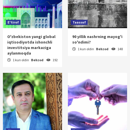
E'tirof
Taassuf
O'zbekiston yangi global
90 yillik nashrning mayog'i
iqtisodiyotda ishonchli
so'ndimi?
investitsiya markaziga
1 kun oldin
Behzod
148
aylanmoqda
1 kun oldin
Behzod
192