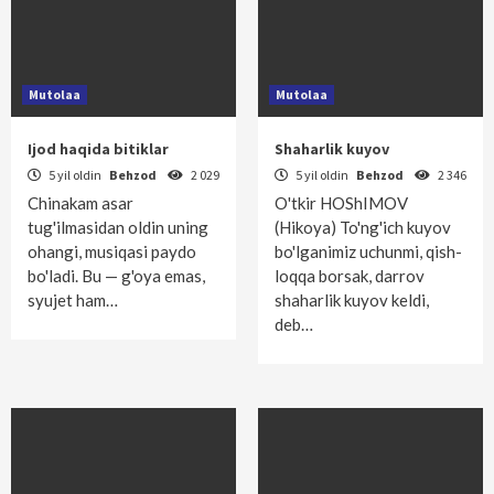
Mutolaa
Mutolaa
Ijod haqida bitiklar
Shaharlik kuyov
5 yil oldin
Behzod
2 029
5 yil oldin
Behzod
2 346
Chinakam asar
O'tkir HOShIMOV
tug'ilmasidan oldin uning
(Hikoya) To'ng'ich kuyov
ohangi, musiqasi paydo
bo'lganimiz uchunmi, qish­
bo'ladi. Bu — g'oya emas,
loqqa bor­sak, darrov
syujet ham…
shaharlik kuyov keldi,
deb…