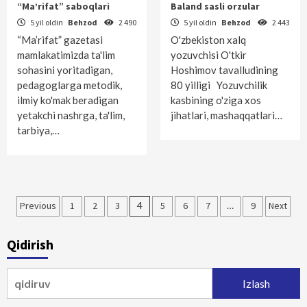
“Ma’rifat” saboqlari
Baland sasli orzular
5 yil oldin
Behzod
2 490
5 yil oldin
Behzod
2 443
“Ma’rifat” gazetasi
O'zbekiston xalq
mamlakatimizda ta'lim
yozuvchisi O'tkir
sohasini yoritadigan,
Hoshimov tavalludining
pedagoglarga metodik,
80 yilligi Yozuvchilik
ilmiy ko'mak beradigan
kasbining o'ziga xos
yetakchi nashrga, ta'lim,
jihatlari, mashaqqatlari…
tarbiya,…
Maqolalar
Previous
1
2
3
4
5
6
7
…
9
Next
bo‘yicha
Qidirish
harakatlanish
Qidirshish: