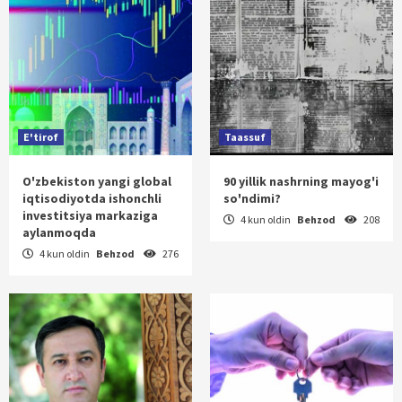
E'tirof
Taassuf
O'zbekiston yangi global
90 yillik nashrning mayog'i
iqtisodiyotda ishonchli
so'ndimi?
investitsiya markaziga
4 kun oldin
Behzod
208
aylanmoqda
4 kun oldin
Behzod
276