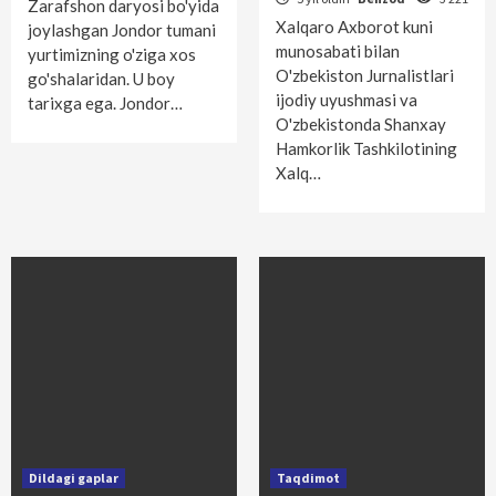
Zarafshon daryosi bo'yida
Xalqaro Axborot kuni
joylashgan Jondor tumani
munosabati bilan
yurtimizning o'ziga xos
O'zbekis­ton Jurnalistlari
go'shalaridan. U boy
ijodiy uyushmasi va
tarixga ega. Jondor…
O'zbekis­tonda Shanxay
Hamkorlik Tashkilotining
Xalq…
Dildagi gaplar
Taqdimot