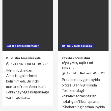
Safardagi kechinmalar
Ijtimoiy tarmoqlarda
Bu o'sha Amerika edi…
Yaxshi ko'rinishni
o'ylaymiz, oqibatni
5 yil oldin
Behzod
2 079
emas…
Mening chindan
5 yil oldin
Behzod
1 552
Amerikaga birinchi
Prezident avgust oyida
kelishim edi. Birinchi
o'tkazilgan yig'ilishda
marta ko'rdim Amerikani.
Toshkentdagi
Lekin hayotga kelganimga
ko'kalamzorlashtirish
yarim asrdan…
holatiga e'tibor qaratib,
“Shaharning hamma joyida