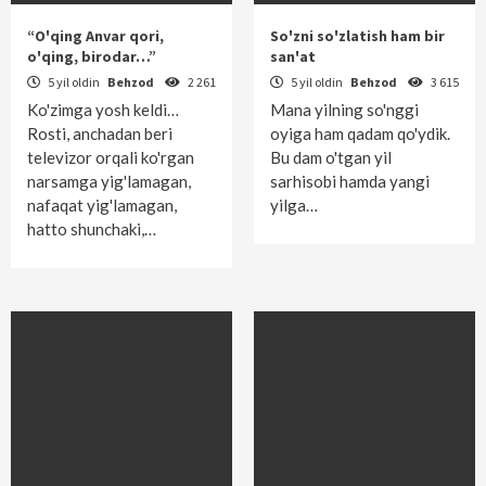
“O'qing Anvar qori,
So'zni so'zlatish ham bir
o'qing, birodar…”
san'at
5 yil oldin
Behzod
2 261
5 yil oldin
Behzod
3 615
Ko'zimga yosh keldi…
Mana yilning so'nggi
Rosti, anchadan beri
oyiga ham qadam qo'ydik.
televizor orqali ko'rgan
Bu dam o'tgan yil
narsamga yig'lamagan,
sarhisobi hamda yangi
nafaqat yig'lamagan,
yilga…
hatto shunchaki,…