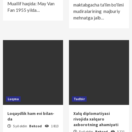
Muallif haqida: May Van
maktabgacha ta'lim bo'limi
Fan 1955 yilda…
mudiralarining majburiy
mehnatga jalb…
Luqma
Tadbir
Loqaydlik ham evi bilan-
Xalq diplomatiyasi
da
rivojida xalqaro
axborotning ahamiyati
5 yil oldin
Behzod
1 813
5 yil oldin
Behzod
3 221