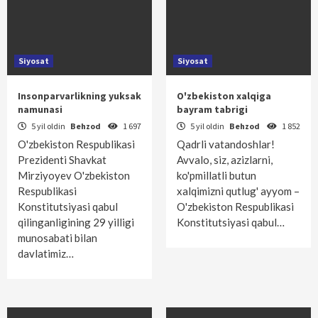
Siyosat
Siyosat
Insonparvarlikning yuksak
O'zbekiston xalqiga
namunasi
bayram tabrigi
5 yil oldin
Behzod
1 697
5 yil oldin
Behzod
1 852
O'zbekiston Respublikasi
Qadrli vatandoshlar!
Prezidenti Shavkat
Avvalo, siz, azizlarni,
Mirziyoyev O'zbekiston
ko'pmillatli butun
Respublikasi
xalqimizni qutlug' ayyom –
Konstitutsiyasi qabul
O'zbekiston Respublikasi
qilinganligining 29 yilligi
Konstitutsiyasi qabul…
munosabati bilan
davlatimiz…