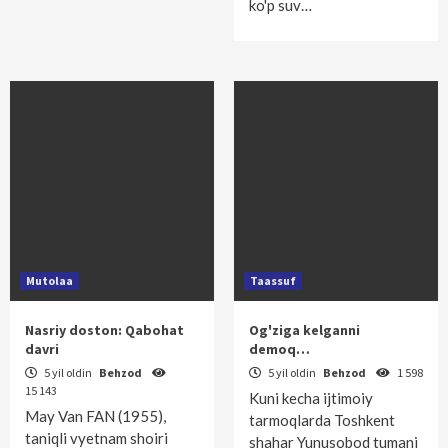
ko'p suv…
Mutolaa
Taassuf
Nasriy doston: Qabohat
Og'ziga kelganni
davri
demoq…
5 yil oldin
Behzod
5 yil oldin
Behzod
1 598
15 143
Kuni kecha ijtimoiy
May Van FAN (1955),
tarmoqlarda Toshkent
taniqli vyetnam shoiri
shahar Yunus­obod tumani