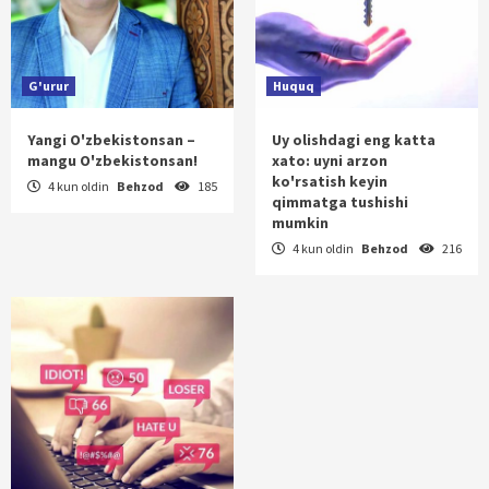
G'urur
Huquq
Yangi O'zbekistonsan –
Uy olishdagi eng katta
mangu O'zbekistonsan!
xato: uyni arzon
ko'rsatish keyin
4 kun oldin
Behzod
185
qimmatga tushishi
mumkin
4 kun oldin
Behzod
216