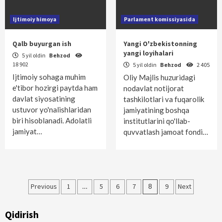
Ijtimoiy himoya
Parlament komissiyasida
Qalb buyurgan ish
Yangi O'zbekistonning
yangi loyihalari
5 yil oldin
Behzod
18 902
5 yil oldin
Behzod
2 405
Ijtimoiy sohaga muhim
Oliy Majlis huzuridagi
e'tibor hozirgi paytda ham
nodavlat notijorat
davlat siyosatining
tashkilotlari va fuqarolik
ustuvor yo'nalishlaridan
jamiyatining boshqa
biri hisoblanadi. Adolatli
institutlarini qo'llab-
jamiyat…
quvvatlash jamoat fondi…
Maqolalar
Previous
1
…
5
6
7
8
9
Next
bo‘yicha
Qidirish
harakatlanish