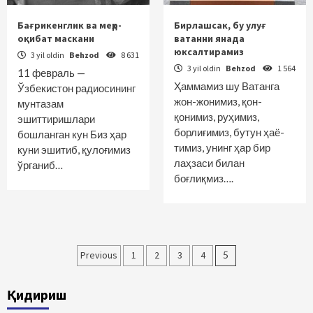
Бағрикенглик ва меҳр-
Бирлашсак, бу улуғ
оқибат маскани
ватанни янада
юксалтирамиз
3 yil oldin
Behzod
8 631
3 yil oldin
Behzod
1 564
11 февраль —
Ҳаммамиз шу Ватанга
Ўзбекистон радиосининг
жон-жонимиз, қон-
мунтазам
қонимиз, руҳимиз,
эшиттиришлари
борлиғимиз, бутун ҳаё­
бошланган кун Биз ҳар
тимиз, унинг ҳар бир
куни эшитиб, қулоғимиз
лаҳзаси билан
ўрганиб…
боғлиқмиз….
Maqolalar
Previous
1
2
3
4
5
bo‘yicha
Қидириш
harakatlanish