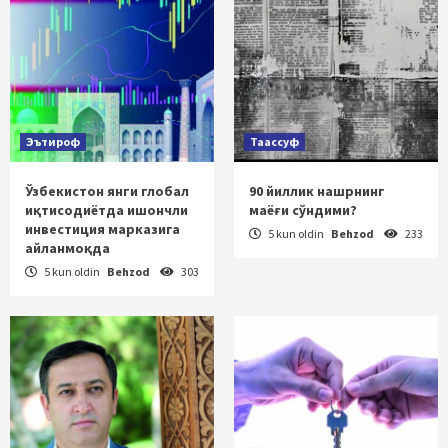
Эътироф
Таассуф
Ўзбекистон янги глобал
90 йиллик нашрнинг
иқтисодиётда ишончли
маёғи сўндими?
инвестиция марказига
5 kun oldin
Behzod
233
айланмоқда
5 kun oldin
Behzod
303