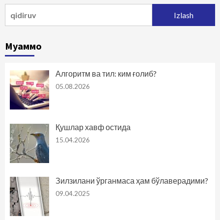
Qidirshish:
Муаммо
Алгоритм ва тил: ким ғолиб?
05.08.2026
Қушлар хавф остида
15.04.2026
Зилзилани ўрганмаса ҳам бўлаверадими?
09.04.2025