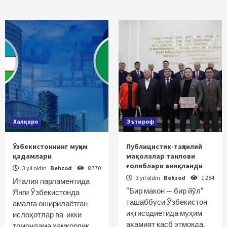
Халқаро
Эътироф
Ўзбекистоннинг муҳим
Публицистик-таҳлилий
қадамлари
мақолалар танлови
ғолиблари аниқланди
3 yil oldin
Behzod
8 770
3 yil oldin
Behzod
1 284
Италия парламентида
“Бир макон — бир йўл”
Янги Ўзбекистонда
ташаббуси Ўзбекистон
амалга оширилаётган
иқтисодиётида муҳим
ислоҳотлар ва икки
аҳамият касб этмоқда.
томонлама ҳамкорлик