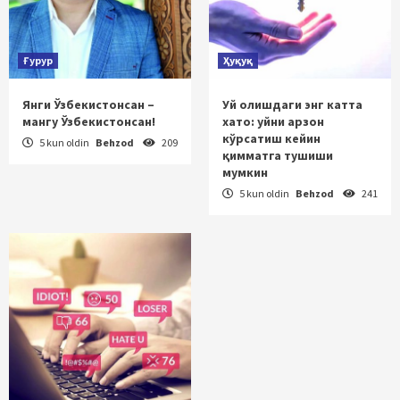
Ғурур
Ҳуқуқ
Янги Ўзбекистонсан –
Уй олишдаги энг катта
мангу Ўзбекистонсан!
хато: уйни арзон
кўрсатиш кейин
5 kun oldin
Behzod
209
қимматга тушиши
мумкин
5 kun oldin
Behzod
241