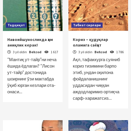
Тадқиқот
Табиат сирлари
Навоийшуносликда ҳам
Кориз – қудуқлар
аниқлик керак!
оламига саёҳат
3 yil oldin
Behzod
1 617
3 yil oldin
Behzod
1 786
“Мантиқ ут-тайр”ни неча
Ақл, тафаккурга суяниб
ёшида ёдлаган? “Лисон
кориз тизимини барпо
ут-тайр” достонида
этиб, ундан оқилона
шоирнинг ўзи мактабда
фойдаланишнинг
ўқиб юрган кезлари ота-
уддасидан чиққан
онаси…
аждодларимиз ортиқча
сарф-харажатсиз…