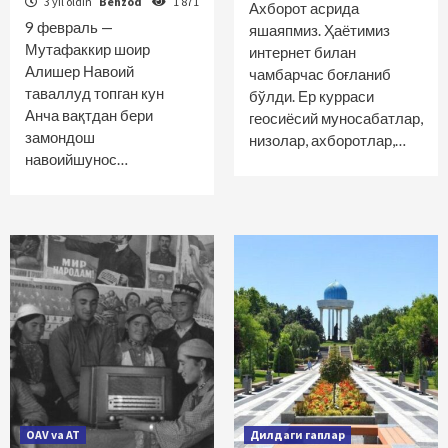
3 yil oldin
Behzod
1 871
Ахборот асрида
9 февраль —
яшаяпмиз. Ҳаётимиз
Мутафаккир шоир
интернет билан
Алишер Навоий
чамбарчас боғланиб
таваллуд топган кун
бўлди. Ер курраси
Анча вақтдан бери
геосиёсий муносабатлар,
замондош
низолар, ахборотлар,…
навоийшунос…
OAV va AT
Дилдаги гаплар