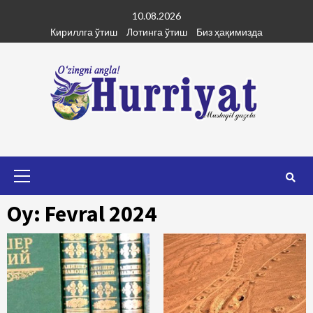
Skip
10.08.2026
to
Кириллга ўтиш
Лотинга ўтиш
Биз ҳақимизда
content
Primary
Menu
Oy: Fevral 2024