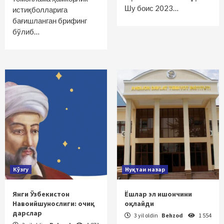
Шу боис 2023…
истиқболларига
бағишланган брифинг
бўлиб…
Кўзгу
Нуқтаи назар
Янги Ўзбекистон
Ёшлар эл ишончини
Навоийшунослиги: очиқ
оқлайди
дарслар
3 yil oldin
Behzod
1 554