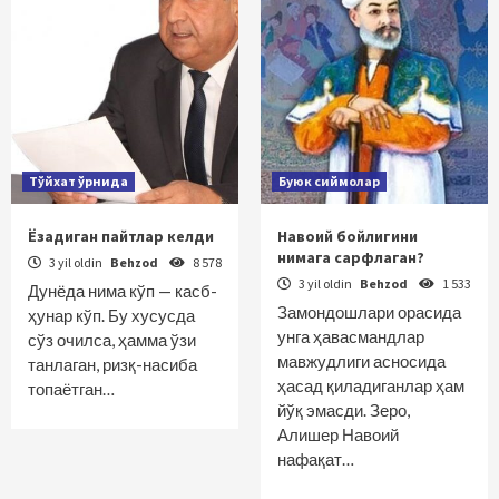
Тўйхат ўрнида
Буюк сиймолар
Ёзадиган пайтлар келди
Навоий бойлигини
нимага сарфлаган?
3 yil oldin
Behzod
8 578
3 yil oldin
Behzod
1 533
Дунёда нима кўп — касб-
Замондошлари орасида
ҳунар кўп. Бу хусусда
унга ҳавасманд­лар
сўз очилса, ҳамма ўзи
мавжудлиги асносида
танлаган, ризқ-насиба
ҳасад қиладиганлар ҳам
топаётган…
йўқ эмасди. Зеро,
Алишер Навоий
нафақат…