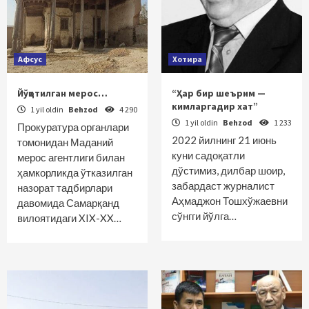
Афсус
Хотира
Йўқотилган мерос…
“Ҳар бир шеърим —
кимларгадир хат”
1 yil oldin
Behzod
4 290
1 yil oldin
Behzod
1 233
Прокуратура органлари
2022 йилнинг 21 июнь
томонидан Маданий
куни садоқатли
мерос агентлиги билан
дўстимиз, дилбар шоир,
ҳамкорликда ўтказилган
забардаст журналист
назорат тадбирлари
Аҳмаджон Тошхўжаевни
давомида Самарқанд
сўнгги йўлга…
вилоятидаги XIX-XX…