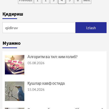
Maqolalar
Previous
1
2
3
5
6
Next
bo‘yicha
Қидириш
harakatlanish
Qidirshish:
Муаммо
Алгоритм ва тил: ким ғолиб?
05.08.2026
Қушлар хавф остида
15.04.2026