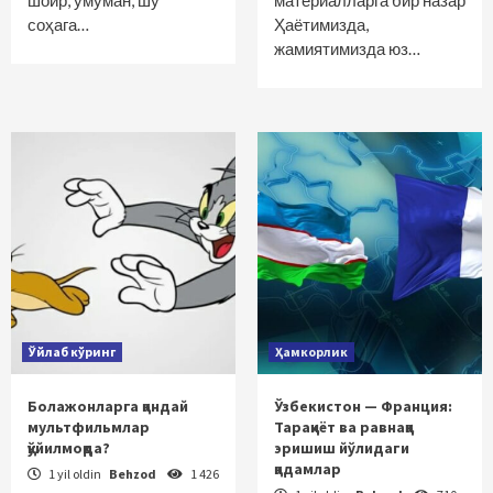
шоир, умуман, шу
материалларга бир назар
соҳага…
Ҳаётимизда,
жамиятимизда юз…
Ўйлаб кўринг
Ҳамкорлик
Болажонларга қандай
Ўзбекистон — Франция:
мультфильмлар
Тараққиёт ва равнаққа
қўйилмоқда?
эришиш йўлидаги
қадамлар
1 yil oldin
Behzod
1 426