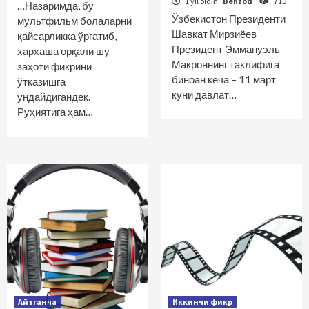
1 yil oldin
Behzod
710
…Назаримда, бу
Ўзбекистон Президенти
мультфильм болаларни
Шавкат Мирзиёев
қайсарликка ўргатиб,
Президент Эммануэль
хархаша орқали шу
Макроннинг таклифига
заҳоти фикрини
биноан кеча – 11 март
ўтказишга
куни давлат…
ундайдигандек.
Руҳиятига ҳам…
Айтганча
Иккинчи фикр