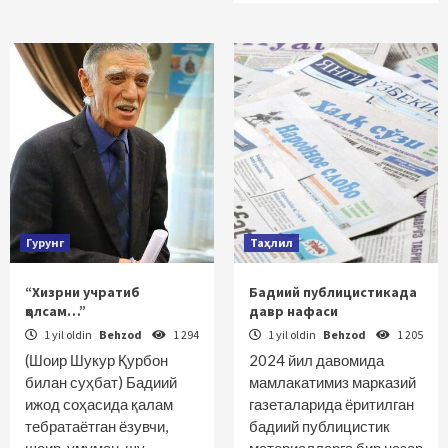
Гурунг
Таҳлил
“Хизрни учратиб
Бадиий публицистикада
қолсам…”
давр нафаси
1 yil oldin
Behzod
1 294
1 yil oldin
Behzod
1 205
(Шоир Шукур Қурбон
2024 йил давомида
билан суҳбат) Бадиий
мамлакатимиз марказий
ижод соҳасида қалам
газеталарида ёритилган
тебратаётган ёзувчи,
бадиий публицистик