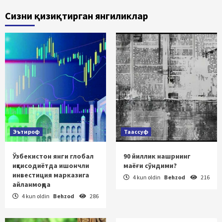
Сизни қизиқтирган янгиликлар
Эътироф
Таассуф
Ўзбекистон янги глобал
90 йиллик нашрнинг
иқтисодиётда ишончли
маёғи сўндими?
инвестиция марказига
4 kun oldin
Behzod
216
айланмоқда
4 kun oldin
Behzod
286