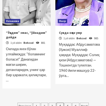
Кечинма
Наср
“Ўқидим” эмас, “ўйнадим”
Сувда оққан умр
дейди
1 yil oldin
Behzod
985
1 yil oldin
Behzod
881
Муқаддас Абдусаматова
Оилада янги бўғин
(Ҳикоя) Муаллиф
улғаймоқда: “боламнинг
ҳақида: Муқаддас Солиҳ
боласи!” Данагидан
қизи (Абдусаматова) —
мағзи ширин,
Тошкентда туғилган.
деганларидек, унинг ҳар
1960 йили машҳур 22-
бир ҳаракати, қилиқлари,
ўрта…
…
4