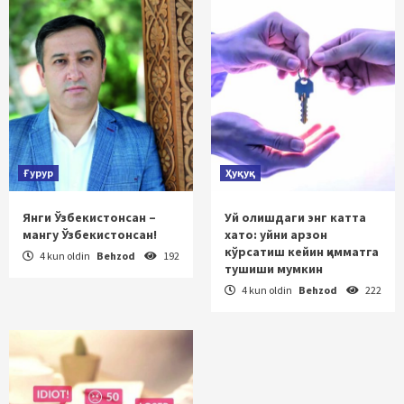
Ғурур
Ҳуқуқ
Янги Ўзбекистонсан –
Уй олишдаги энг катта
мангу Ўзбекистонсан!
хато: уйни арзон
кўрсатиш кейин қимматга
4 kun oldin
Behzod
192
тушиши мумкин
4 kun oldin
Behzod
222