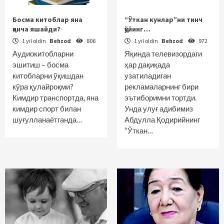
Босма китоблар яна
“Ўткан кунлар”ни тинч
қанча яшайди?
қўйинг…
1 yil oldin
Behzod
806
1 yil oldin
Behzod
972
Аудиокитобларни
Яқинда телевизордаги
эшитиш – босма
ҳар дақиқада
китобларни ўқишдан
узатиладиган
кўра қулайроқми?
рекламаларнинг бири
Кимдир транспортда, яна
эътиборимни тортди.
кимдир спорт билан
Унда улуғ адибимиз
шуғулланаётганда…
Абдулла Қодирийнинг
“Ўткан…