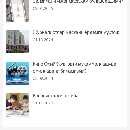
Зилзилани ўрганмаса ҳам бўлаверадими?
09.04.2025
Журналистлар маскани ёрдамга муҳтож
01.10.2024
Кино Олий ўқув юрти мукаммаллашуви
омилларини биламизми?
05.09.2024
Касбнинг таги насиба
01.11.2023