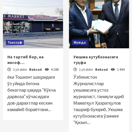
Таассуф
Мужда
На тартиб бор, на
Уюшма кутубхонасига
инсоф…
туҳфа
1 yil oldin
Behzod
4 288
1 yil oldin
Behzod
1 444
ёки Тошкент шаҳридаги
Ўзбекистон
ўз уйида бегона
Журналистлар
бекатлар ҳақида “Кўкча
уюшмасига устоз
дарвоза” кўчасидаги
журналист, таниқли адиб
дов-дарахтлар кескин
Маматқул Ҳазратқулов
камайиб бораётгани…
ташриф буюриб, Уюшма
кутубхонасига ўзининг
“Қизил…