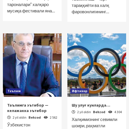
тароналари” халқаро
тараққиёти ва халқ
мусиқа фестивали яна…
фаровонлигининг…
Таълим
Ифтихор
Таълимга эътибор —
Шу улуғ кунларда…
келажакка эътибор
2 yil oldin
Behzod
4 304
2 yil oldin
Behzod
2 562
Халқимизнинг севимли
Ўзбекистон
шоири, раҳматли