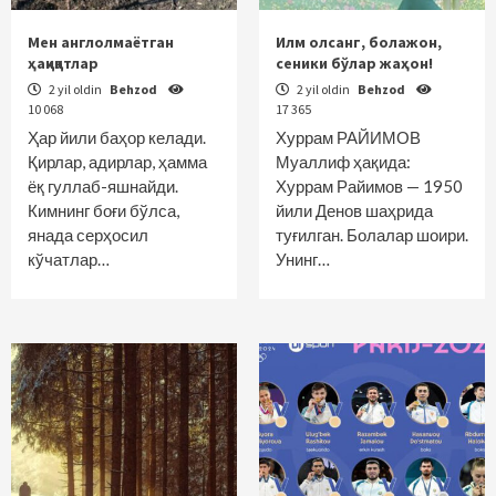
Мен англолмаётган
Илм олсанг, болажон,
ҳақиқатлар
сеники бўлар жаҳон!
2 yil oldin
Behzod
2 yil oldin
Behzod
10 068
17 365
Ҳар йили баҳор келади.
Хуррам РАЙИМОВ
Қирлар, адирлар, ҳамма
Муаллиф ҳақида:
ёқ гуллаб-яшнайди.
Хуррам Райимов — 1950
Кимнинг боғи бўлса,
йили Денов шаҳрида
янада серҳосил
туғилган. Болалар шоири.
кўчатлар…
Унинг…