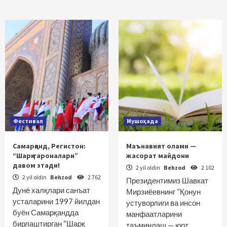
Фестивал
Мушоҳада
Самарқанд, Регистон:
Маънавият олами —
“Шарқ тароналари”
жасорат майдони
давом этади!
2 yil oldin
Behzod
2 102
2 yil oldin
Behzod
2 762
Президентимиз Шавкат
Дунё халқлари санъат
Мирзиёевнинг “Қонун
усталарини 1997 йилдан
устуворлиги ва инсон
буён Самарқандда
манфаатларини
бирлаштирган “Шарқ
таъминлаш — юрт