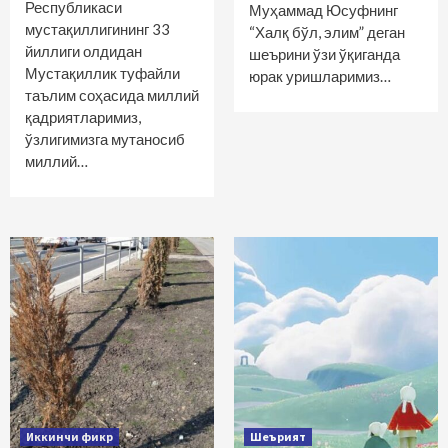
Республикаси
Муҳаммад Юсуфнинг
мустақиллигининг 33
“Халқ бўл, элим” деган
йиллиги олдидан
шеърини ўзи ўқиганда
Мустақиллик туфайли
юрак уришларимиз…
таълим соҳасида миллий
қадриятларимиз,
ўзлигимизга мутаносиб
миллий…
Иккинчи фикр
Шеърият