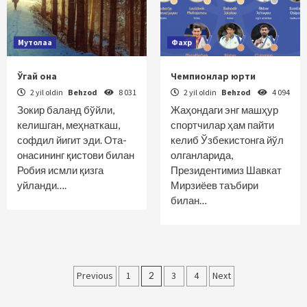
Мутолаа
Фахр
Ўгай она
Чемпионлар юрти
2 yil oldin
Behzod
8 031
2 yil oldin
Behzod
4 094
Зокир баланд бўйли,
Жаҳондаги энг машҳур
келишган, меҳнаткаш,
спортчилар ҳам пайти
софдил йигит эди. Ота-
келиб Ўзбекистонга йўл
онасининг қистови билан
олганларида,
Робия исмли қизга
Президентимиз Шавкат
уйланди….
Мирзиёев таъбири
билан…
Maqolalar
Previous
1
2
3
4
Next
bo‘yicha