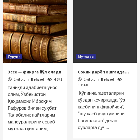
Гурунг
Мутолаа
Эссе — фикрга йўл очади
Сокин дарё тошганда…
2 yil oldin
Behzod
4 671
2 yil oldin
Behzod
18 560
таниқли адабиётшунос
Кўпинча газеталарни
олим, Ўзбекистон
кўздан кечирганда “ўз
Қаҳрамони Иброҳим
касбининг фидойиси”,
Ғафуров билан суҳбат
“шу касб учун умрини
Талабалик пайтларим
бағишлаган” деган
мансураларини севиб
сўзларга дуч…
мутолаа қилганим,…