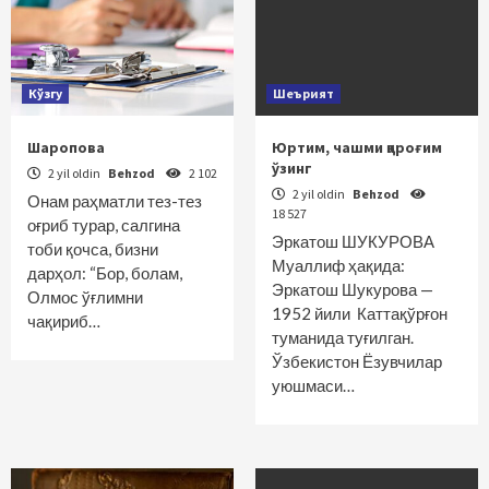
Кўзгу
Шеърият
Шаропова
Юртим, чашми қароғим
ўзинг
2 yil oldin
Behzod
2 102
2 yil oldin
Behzod
Онам раҳматли тез-тез
18 527
оғриб турар, салгина
Эркатош ШУКУРОВА
тоби қочса, бизни
Муаллиф ҳақида:
дарҳол: “Бор, болам,
Эркатош Шукурова —
Олмос ўғлимни
1952 йили Каттақўрғон
чақириб…
туманида туғилган.
Ўзбекистон Ёзувчилар
уюшмаси…