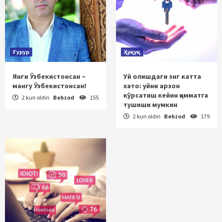
Ғурур
Ҳуқуқ
Янги Ўзбекистонсан –
Уй олишдаги энг катта
мангу Ўзбекистонсан!
хато: уйни арзон
кўрсатиш кейин қимматга
2 kun oldin
Behzod
155
тушиши мумкин
2 kun oldin
Behzod
179