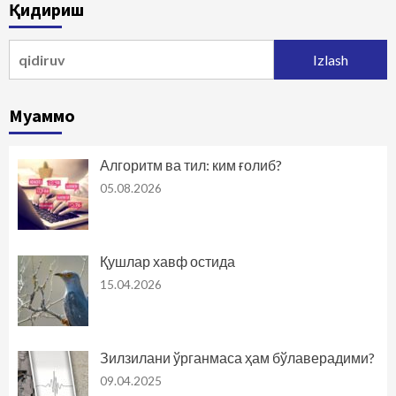
Қидириш
harakatlanish
Qidirshish:
Муаммо
Алгоритм ва тил: ким ғолиб?
05.08.2026
Қушлар хавф остида
15.04.2026
Зилзилани ўрганмаса ҳам бўлаверадими?
09.04.2025