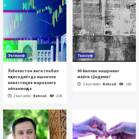
Эътироф
Таассуф
Ўзбекистон янги глобал
90 йиллик нашрнинг
иқтисодиётда ишончли
маёғи сўндими?
инвестиция марказига
2 kun oldin
Behzod
169
айланмоқда
2 kun oldin
Behzod
218