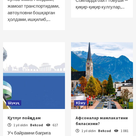
Сойларда бахт товуши —
жамоат транспортидами,
қиқир-қиқир кулгулар,…
автоуловни бошқарган
ҳолдами, ишқилиб,…
Шукуҳ
Кўзгу
Қутлуғ пойқадам
Афсоналар мамлакатини
биласизми?
1 yil oldin
Behzod
617
1 yil oldin
Behzod
1 081
Уч байрамни бағрига