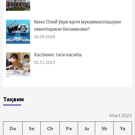
Кино Олий ўқув юрти мукаммаллашуви
омилларини биламизми?
05.09.2024
Касбнинг таги насиба
01.11.2023
Тақвим
Mart 2025
Du
Se
Ch
Pa
Ju
Sh
Ya