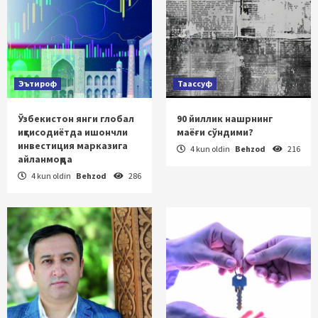
Эътироф
Таассуф
Ўзбекистон янги глобал
90 йиллик нашрнинг
иқтисодиётда ишончли
маёғи сўндими?
инвестиция марказига
4 kun oldin
Behzod
216
айланмоқда
4 kun oldin
Behzod
286