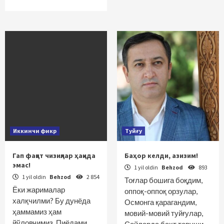
Иккинчи фикр
Туйғу
Гап фақат чизиқлар ҳақида
Баҳор келди, азизим!
эмас!
1 yil oldin
Behzod
893
1 yil oldin
Behzod
2 854
Тоғлар бошига боқдим,
Ёки жарималар
оппоқ-оппоқ орзулар,
халқчилми? Бу дунёда
Осмонга қарагандим,
ҳаммамиз ҳам
мовий-мовий туйғулар,
йўловчимиз. Пиёдами,