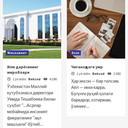
Маънавият
Эссе
Илм дарёсининг
Чиғаноқдаги умр
мироблари
1 yil oldin
Behzod
2 082
1 yil oldin
Behzod
4 286
Ҳар инсон — бир тилсим.
Ўзбекистон Миллий
Аёл — икки карра.
кутубхонаси директори
Бугунги руҳий ҳолати
Умида Тешабоева билан
барқарор, хотиржам,
суҳбат “…Асрлар
ўзининг…
мобайнида инсоният
фикратининг “ақл
машъали” бўлиб…