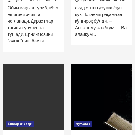
Ойим вақтли туриб, кўча
ёхуд олтин узукка ёқут
эшигини очишга
кўз Нотаниш рақамдан
чоғланади. Дарахтлар
қўнғироқ бўлди. —
тагини супуришга
Ассалому алайкум! — Ва
тушади. Ернинг юзини
алайкум…
“очган”нинг бахти…
Ёшлар ижоди
Мутолаа