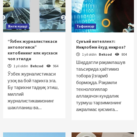
Янги нашр
Тафаккур
“Ўзбек журналистикаси
Сунъий интеллект:
антологияси”
Инқилобми ёхуд инқироз?
китобининг илк нусхаси
1 yil oldin
Behzod
804
чоп этилди
Шиддатли рақамлашув
1 yil oldin
Behzod
964
таъсирида ҳаётимиз
Ўзбек журналистикаси
тобора ўзгариб
узоқ ва бой тарихга эга.
бормоқда. Рақамли
Бу тарихни тадқиқ этиш,
технологиялар
миллий
аллақачон кундалик
журналистикамизнинг
турмуш тарзимизнинг
шаклланиш ва…
ажралмас қисмига…