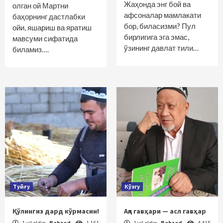
Жаҳонда энг бой ва
олган ой Мартни
афсоналар мамлакати
баҳорнинг дастлабки
бор, биласизми? Пул
ойи, яшариш ва яратиш
бирлигига эга эмас,
мавсуми сифатида
ўзининг давлат тили…
биламиз….
Туйғу
Кўзгу
Қўлингиз дард кўрмасин!
Ақл гавҳари — асл гавҳар
1 yil oldin
Behzod
1 161
1 yil oldin
Behzod
4 415