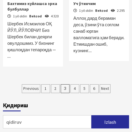
Бахтимиз куйлашса эрка
Уч ўтинчим
булбуллар
1 yil oldin
Behzod
2 295
1 yil oldin
Behzod
4 320
Аллоҳ дард бераман
Шербек Исмоилов ОҚ
деса, ўзини ўта соғлом
ЙЎЛ, ЙЎЛОВЧИ! Биз
санаб юрган
Шербек билан деярли
валломатига ҳам беради.
овулдошмиз. У бизнинг
Етмишдан ошиб,
қишлоқдан тепароқда —
кузнинг…
…
Maqolalar
Previous
1
2
3
4
5
6
Next
bo‘yicha
Қидириш
harakatlanish
Qidirshish: