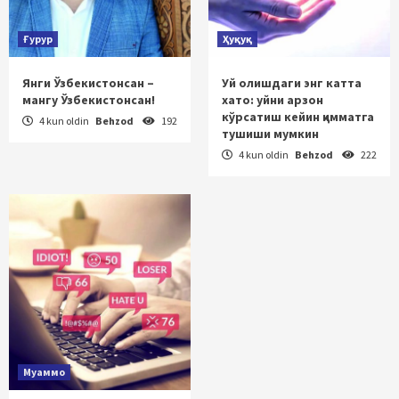
Ғурур
Ҳуқуқ
Янги Ўзбекистонсан –
Уй олишдаги энг катта
мангу Ўзбекистонсан!
хато: уйни арзон
кўрсатиш кейин қимматга
4 kun oldin
Behzod
192
тушиши мумкин
4 kun oldin
Behzod
222
Муаммо