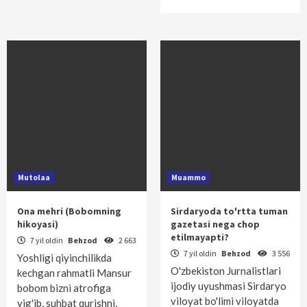
Mutolaa
Muammo
Ona mehri (Bobomning
Sirdaryoda to'rtta tuman
hikoyasi)
gazetasi nega chop
etilmayapti?
7 yil oldin
Behzod
2 663
7 yil oldin
Behzod
3 556
Yoshligi qiyinchilikda
O'zbekiston Jurnalistlari
kechgan rahmatli Mansur
ijodiy uyushmasi Sirdaryo
bobom bizni atrofiga
viloyat bo'limi viloyatda
yig'ib, suhbat qurishni,