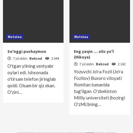
Mutolaa
Mutolaa
So'nggi pushaymon
Eng yaqin … olis yo'l
(Hikoya)
7 yil oldin
Behzod
2 044
7 yil oldin
Behzod
2 142
O'tgan yilning sentyabr
Yozuvchi Jo'ra Fozil (Jo'ra
oylari edi. Ishxonada
Fozilov) Buxoro viloyati
o'tirsam telefon jiringlab
Romitan tumanida
qoldi. Olsam bir qiz ekan.
tug'ilgan. O'zbekiston
O'zini…
Milliy universiteti (hozirgi
O'zMU)ning…