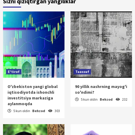
Sizni qiziqtirgan yangiliklar
E'tirof
Taassuf
O'zbekiston yangi global
90 yillik nashrning mayog'i
iqtisodiyotda ishonchli
so'ndimi?
investitsiya markaziga
5 kun oldin
Behzod
232
aylanmoqda
5 kun oldin
Behzod
303