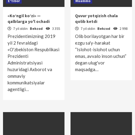
E'tibor
Muammo
«Ko‘ngil ko‘zi» —
Quvur yotqizish chala
qalblarga yo'l ochadi
qolib ketdi
7 yil oldin
Behzod
3 355
7 yil oldin
Behzod
2 998
Prezidentimizning 2019
Olib borilayotgan har bir
yil 2 fevraldagi
ezgu sa'y-harakat
«O'zbekiston Respublikasi
“Islohot-islohot uchun
Prezidenti
emas, avvalo inson uchun”
Administratsiyasi
degan ulug'vor
huzuridagi Axborot va
maqsadga…
ommaviy
kommunikatsiyalar
agentligi…