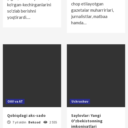
chop etilayotgan
ko'rgan-kechirganlarini
gazetalar muharrirlari,
so'zlab berishni
jurnalistlar, matbaa
yoqtirardi….
hamda…
OAV va AT
Uchrashuv
Qobiqdagi aks-sado
Saylovlar: Yangi
O'zbekistonning
7 yil oldin
Behzod
2 555
imkoniyatlari