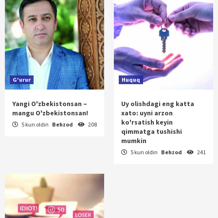
G'urur
Huquq
Yangi O'zbekistonsan –
Uy olishdagi eng katta
mangu O'zbekistonsan!
xato: uyni arzon
ko'rsatish keyin
5 kun oldin
Behzod
208
qimmatga tushishi
mumkin
5 kun oldin
Behzod
241