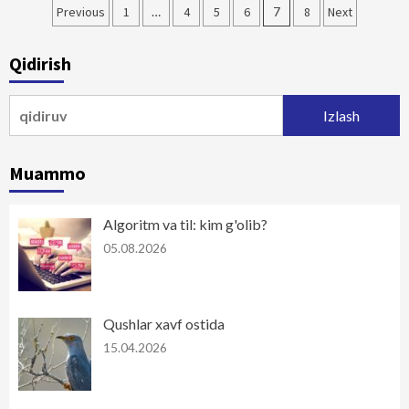
Maqolalar
Previous
1
…
4
5
6
7
8
Next
bo‘yicha
Qidirish
harakatlanish
Qidirshish:
Muammo
Algoritm va til: kim g'olib?
05.08.2026
Qushlar xavf ostida
15.04.2026