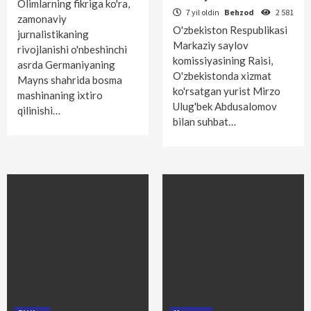
Olimlarning fikriga ko'ra,
7 yil oldin
Behzod
2 581
zamonaviy
O'zbekiston Respublikasi
jurnalistikaning
Markaziy saylov
rivojlanishi o'nbeshinchi
komissiyasining Raisi,
asrda Germaniyaning
O'zbekistonda xizmat
Mayns shahrida bosma
ko'rsatgan yurist Mirzo
mashinaning ixtiro
Ulug'bek Abdusalomov
qilinishi…
bilan suhbat…