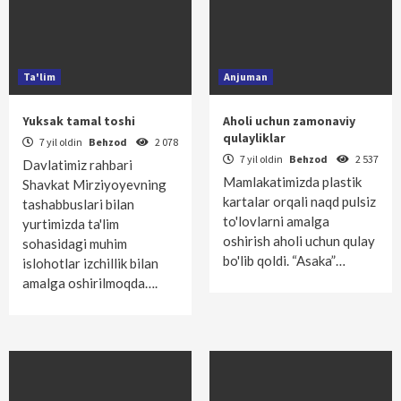
Ta'lim
Anjuman
Yuksak tamal toshi
Aholi uchun zamonaviy
qulayliklar
7 yil oldin
Behzod
2 078
7 yil oldin
Behzod
2 537
Davlatimiz rahbari
Mamlakatimizda plastik
Shavkat Mirziyoyevning
kartalar orqali naqd pulsiz
tashabbuslari bilan
to'lovlarni amalga
yurtimizda ta'lim
oshirish aholi uchun qulay
sohasidagi muhim
bo'lib qoldi. “Asaka”…
islohotlar izchillik bilan
amalga oshirilmoqda….