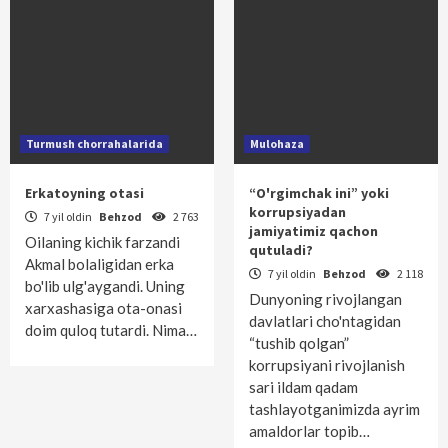
Turmush chorrahalarida
Mulohaza
Erkatoyning otasi
“O'rgimchak ini” yoki
korrupsiyadan
7 yil oldin
Behzod
2 763
jamiyatimiz qachon
Oilaning kichik farzandi
qutuladi?
Akmal bolaligidan erka
7 yil oldin
Behzod
2 118
bo'lib ulg'aygandi. Uning
Dunyoning rivojlangan
xarxashasiga ota-onasi
davlatlari cho'ntagidan
doim quloq tutardi. Nima…
“tushib qolgan”
korrupsiyani rivojlanish
sari ildam qadam
tashlayotganimizda ayrim
amaldorlar topib…