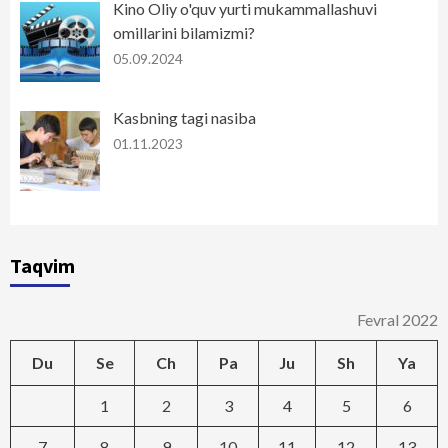
Kino Oliy o'quv yurti mukammallashuvi
omillarini bilamizmi?
05.09.2024
Kasbning tagi nasiba
01.11.2023
Taqvim
Fevral 2022
Du
Se
Ch
Pa
Ju
Sh
Ya
1
2
3
4
5
6
7
8
9
10
11
12
13