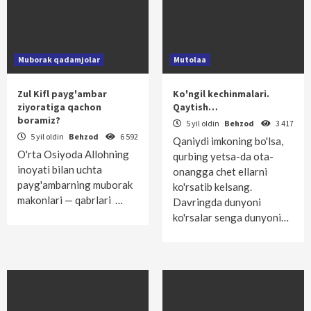
Muborak qadamjolar
Mutolaa
Zul Kifl payg'ambar
Ko'ngil kechinmalari.
ziyoratiga qachon
Qaytish…
boramiz?
5 yil oldin
Behzod
3 417
5 yil oldin
Behzod
6 592
Qaniydi imkoning bo'lsa,
O'rta Osiyoda Allohning
qurbing yetsa-da ota-
inoyati bilan uchta
onangga chet ellarni
payg'ambarning muborak
ko'rsatib kelsang.
makonlari — qabrlari …
Davringda dunyoni
ko'rsalar senga dunyoni…