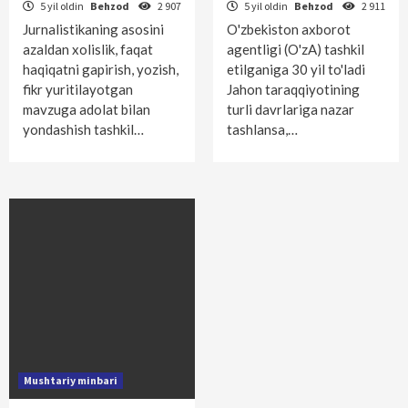
5 yil oldin
Behzod
2 907
5 yil oldin
Behzod
2 911
Jurnalistikaning asosini
O'zbekiston axborot
azaldan xolislik, faqat
agentligi (O'zA) tashkil
haqiqatni gapirish, yozish,
etilganiga 30 yil to'ladi
fikr yuritilayotgan
Jahon taraqqiyotining
mavzuga adolat bilan
turli davrlariga nazar
yondashish tashkil…
tashlansa,…
Mushtariy minbari