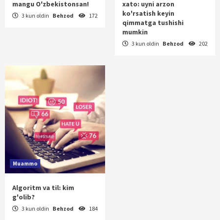
mangu O'zbekistonsan!
xato: uyni arzon
ko'rsatish keyin
3 kun oldin
Behzod
172
qimmatga tushishi
mumkin
3 kun oldin
Behzod
202
Muammo
Algoritm va til: kim
g'olib?
3 kun oldin
Behzod
184