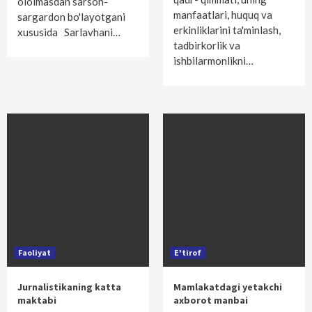
ololmasdan sarson-
manfaatlari, huquq va
sargardon bo'layotgani
erkinliklarini ta'minlash,
xususida Sarlavhani…
tadbirkorlik va
ishbilarmonlikni…
Faoliyat
E'tirof
Jurnalistikaning katta
Mamlakatdagi yetakchi
maktabi
axborot manbai