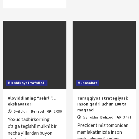
Bir shikoyat tafsiloti
Munosabat
Aloviddinning “sehrli”…
Taraqqiyot strategiyasi:
ekskavatori
Inson qadri uchun 100 ta
maqsad
5 yil oldin
Behzod
2 090
5 yil oldin
Behzod
3 471
Yoxud tadbirkorning
Prezidentimiz tomonidan
o'ziga tegishli mulkni bir
mamlakatimizda inson
necha yillardan buyon
qadr- qimmati, uning