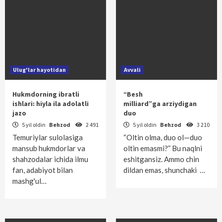
Ulug'lar hayotidan
Avvali
Hukmdorning ibratli
“Besh
ishlari: hiyla ila adolatli
milliard”ga arziydigan
jazo
duo
5 yil oldin
Behzod
2 491
5 yil oldin
Behzod
3 210
Temuriylar sulolasiga
“Oltin olma, duo ol—duo
mansub hukmdorlar va
oltin emasmi?” Bu naqlni
shahzodalar ichida ilmu
eshitgansiz. Ammo chin
fan, adabiyot bilan
dildan emas, shunchaki …
mashg'ul…