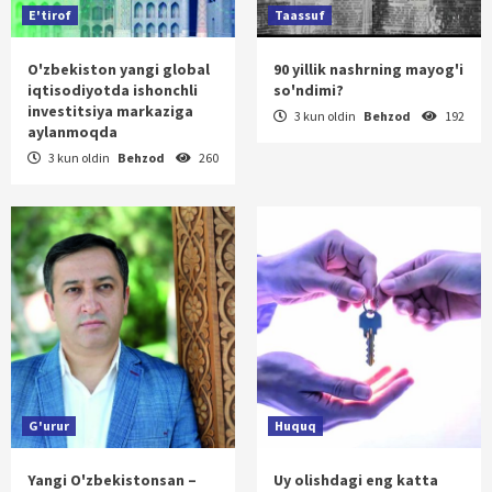
E'tirof
Taassuf
O'zbekiston yangi global
90 yillik nashrning mayog'i
iqtisodiyotda ishonchli
so'ndimi?
investitsiya markaziga
3 kun oldin
Behzod
192
aylanmoqda
3 kun oldin
Behzod
260
G'urur
Huquq
Yangi O'zbekistonsan –
Uy olishdagi eng katta