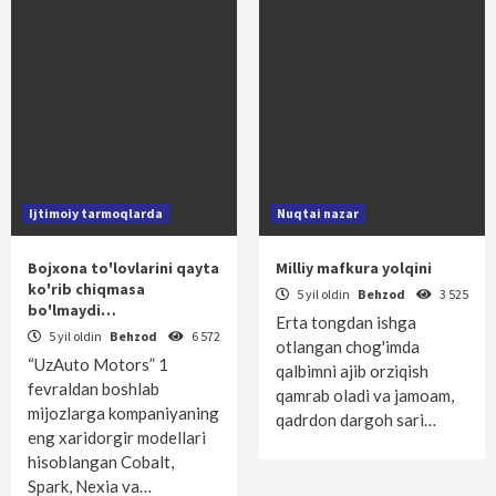
Ijtimoiy tarmoqlarda
Nuqtai nazar
Bojxona to'lovlarini qayta
Milliy mafkura yolqini
ko'rib chiqmasa
5 yil oldin
Behzod
3 525
bo'lmaydi…
Erta tongdan ishga
5 yil oldin
Behzod
6 572
otlangan chog'imda
“UzAuto Motors” 1
qalbimni ajib orziqish
fevraldan boshlab
qamrab oladi va jamoam,
mijozlarga kompaniyaning
qadrdon dargoh sari…
eng xaridorgir modellari
hisoblangan Cobalt,
Spark, Nexia va…