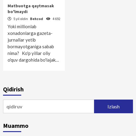
Matbuotga qaytmasak
bo'lmaydi
5 yil oldin
Behzod
4 692
Yoki millionlab
xonadonlarga gazeta-
jurnallar yetib
bormayotganiga sabab
nima? Ko'p yillar oliy
o'quv dargohida bo'lajak…
Qidirish
Qidirshish:
Muammo