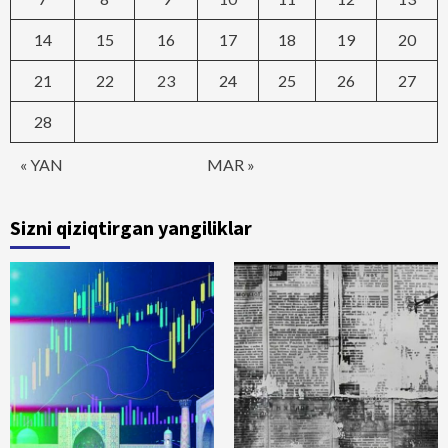
14
15
16
17
18
19
20
21
22
23
24
25
26
27
28
« YAN
MAR »
Sizni qiziqtirgan yangiliklar