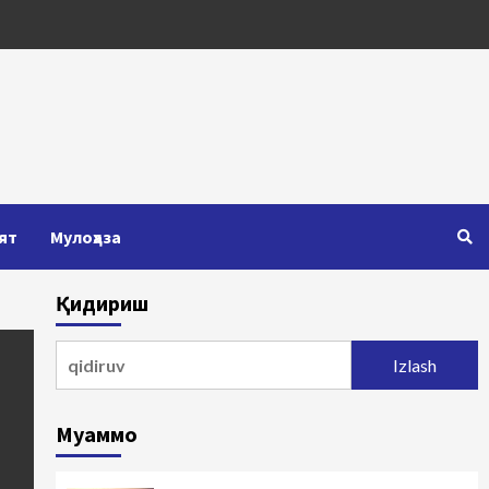
ят
Мулоҳаза
Қидириш
Qidirshish:
Муаммо