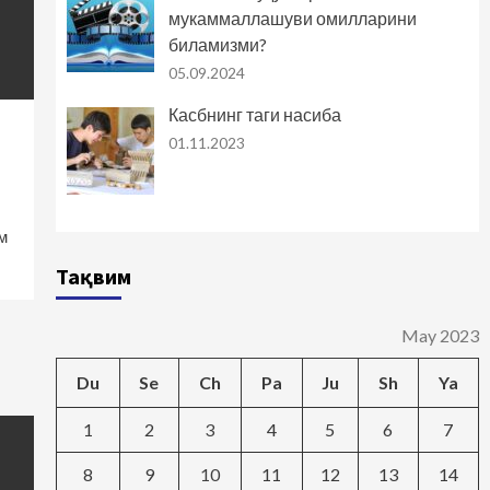
мукаммаллашуви омилларини
биламизми?
05.09.2024
Касбнинг таги насиба
01.11.2023
м
Тақвим
May 2023
Du
Se
Ch
Pa
Ju
Sh
Ya
1
2
3
4
5
6
7
8
9
10
11
12
13
14