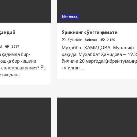
Мутолаа
қандай
Ўрикнинг сўнгги ҳиммати
3 yil oldin
Behzod
2 160
od
1 797
Муҳаббат ҲАМИДОВА Муаллиф
р қадимда бир-
ҳақида: Муҳаббат Ҳамидова — 195
бошқа бир кишини
йилнинг 20 мартида Қибрай тумани
й саломлашганмиз? Ўз
туғилган….
ритишдан…