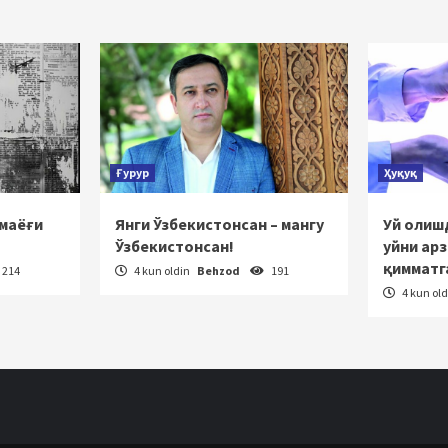
Ғурур
Ҳуқуқ
 маёғи
Янги Ўзбекистонсан – мангу
Уй олишд
Ўзбекистонсан!
уйни ар
қимматг
214
4 kun oldin
Behzod
191
4 kun ol