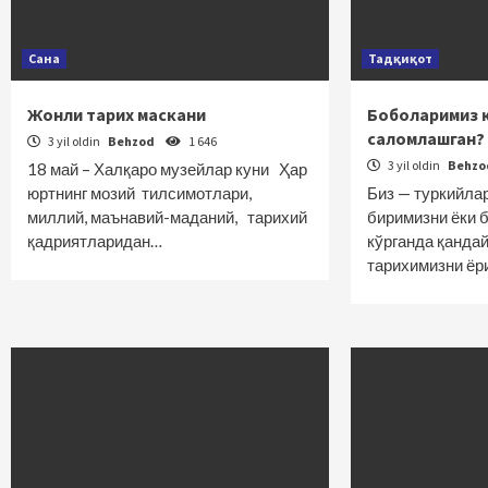
Сана
Тадқиқот
Жонли тарих маскани
Боболаримиз 
саломлашган?
3 yil oldin
Behzod
1 646
3 yil oldin
Behz
18 май – Халқаро музейлар куни Ҳар
юртнинг мозий тилсимотлари,
Биз — туркийла
миллий, маънавий-маданий, тарихий
биримизни ёки 
қадриятларидан…
кўрганда қанда
тарихимизни ё