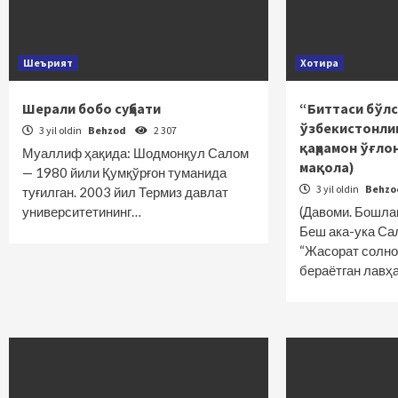
Шеърият
Хотира
Шерали бобо суҳбати
“Биттаси бўлс
ўзбекистонлик
3 yil oldin
Behzod
2 307
қаҳрамон ўғло
Муаллиф ҳақида: Шодмонқул Салом
мақола)
— 1980 йили Қумқўрғон туманида
3 yil oldin
Behz
туғилган. 2003 йил Термиз давлат
университетининг…
(Давоми. Бошла
Беш ака-ука Са
“Жасорат солно
бераётган лавҳ