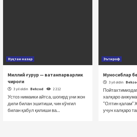
Нуқтаи назар
Эътироф
Миллий ғурур — ватанпарварлик
Муносиблар б
чироғи
3 yil oldin
Behz
3 yil oldin
Behzod
2 212
Пойтахтимиздаг
Устоз нимаики айтса, шогирд уни жон
халқаро анжума
дили билан эшитиши, чин кўнгил
“Олтин қалам” 
билан қабул қилиши ва…
учун халқаро та