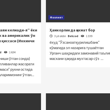
Фаолият
аям келмади-я” ёки
Ҳамкорликда ҳикмат бор
 ва америкалик ўн
3 yil oldin
Behzod
1 339
н қиссаси (Иккинчи
ёхуд “Ўзсаноатқурилишбанк”
кўмагида эл назарига тушаётган
od
1 634
Урганч шаҳридаги замонавий таъли
ниши ўтган сонда)
маскани ҳақида мухтасар сўз …
лливанлар жасорати
маси” рукни остида
аларимизнинг ўтган…