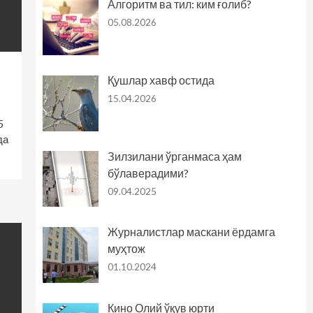
Алгоритм ва тил: ким ғолиб?
05.08.2026
Қушлар хавф остида
15.04.2026
5
да
Зилзилани ўрганмаса ҳам
бўлаверадими?
09.04.2025
Журналистлар маскани ёрдамга
муҳтож
01.10.2024
Кино Олий ўқув юрти