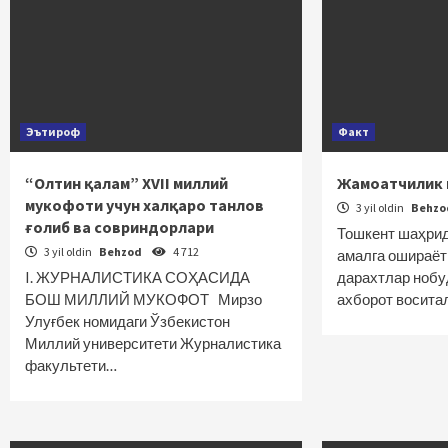
Эътироф
Факт
“Олтин қалам” ХVII миллий
Жамоатчилик 
мукофоти учун халқаро танлов
3 yil oldin
Behz
ғолиб ва совриндорлари
Тошкент шаҳрид
3 yil oldin
Behzod
4 712
амалга ошираёт
I. ЖУРНАЛИСТИКА СОҲАСИДА
дарахтлар нобу
БОШ МИЛЛИЙ МУКОФОТ Мирзо
ахборот восита
Улуғбек номидаги Ўзбекистон
Миллий университети Журналистика
факультети…