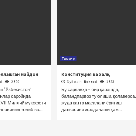
Таъсир
еллашган майдон
Конституция ва халқ
od
2 390
3 yil oldin
Behzod
1 323
и “Ўзбекистон”
Бу сарлавҳа – бир қарашда,
нлар саройида
баландпарвоз туюлиши, қолаверса,
XVII Миллий мукофоти
жуда катта масалани ёритиш
нловининг ғолиб ва…
даъвосини ифодалаши ҳам…