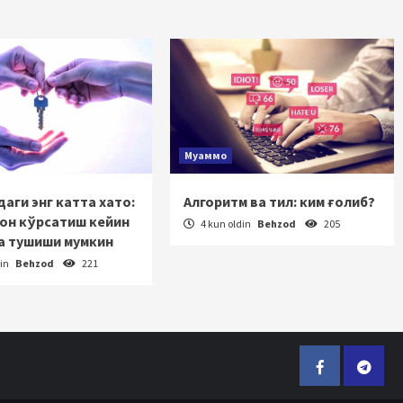
Муаммо
аги энг катта хато:
Алгоритм ва тил: ким ғолиб?
зон кўрсатиш кейин
4 kun oldin
Behzod
205
а тушиши мумкин
din
Behzod
221
Facebook
Telegr