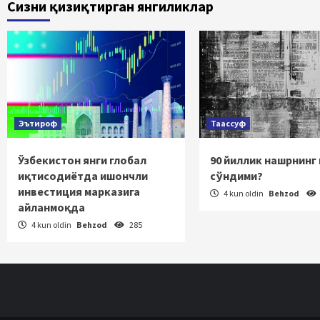
Сизни қизиқтирган янгиликлар
Эътироф
Таассуф
Ўзбекистон янги глобал
90 йиллик нашрнинг
иқтисодиётда ишончли
сўндими?
инвестиция марказига
4 kun oldin
Behzod
айланмоқда
4 kun oldin
Behzod
285