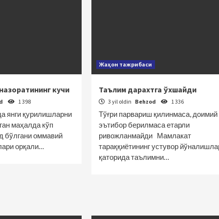
Жаҳон тажрибаси
назоратининг кучи
Таълим дарахтга ўхшайди
od
1 398
3 yil oldin
Behzod
1 336
а янги қурилишларни
Тўғри парвариш қилинмаса, доимий
ган маҳалда кўп
эътибор берилмаса етарли
д бўлгани оммавий
ривожланмайди Мамлакат
лари орқали…
тараққиётининг устувор йўналишла
қаторида таълимни…