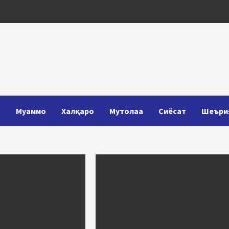
Т
Муаммо
Халқаро
Мутолаа
Сиёсат
Шеъри