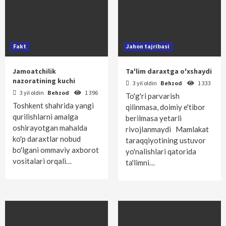
Fakt
Jahon tajribasi
Jamoatchilik
Ta'lim daraxtga o'xshaydi
nazoratining kuchi
3 yil oldin
Behzod
1 333
3 yil oldin
Behzod
1 396
To'g'ri parvarish
Toshkent shahrida yangi
qilinmasa, doimiy e'tibor
qurilishlarni amalga
berilmasa yetarli
oshirayotgan mahalda
rivojlanmaydi Mamlakat
ko'p daraxtlar nobud
taraqqiyotining ustuvor
bo'lgani ommaviy axborot
yo'nalishlari qatorida
vositalari orqali…
ta'limni…