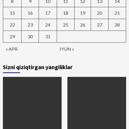
8
9
10
11
12
13
14
15
16
17
18
19
20
21
22
23
24
25
26
27
28
29
30
31
« APR
IYUN »
Sizni qiziqtirgan yangiliklar