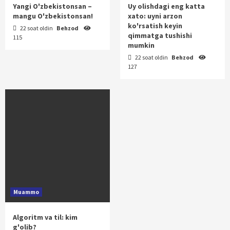
Yangi O'zbekistonsan –
Uy olishdagi eng katta
mangu O'zbekistonsan!
xato: uyni arzon
ko'rsatish keyin
22 soat oldin
Behzod
qimmatga tushishi
115
mumkin
22 soat oldin
Behzod
127
Muammo
Algoritm va til: kim
g'olib?