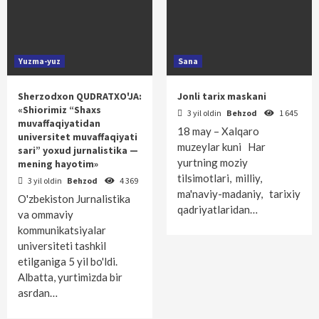
Yuzma-yuz
Sana
Sherzodxon QUDRATXO'JA:
Jonli tarix maskani
«Shiorimiz “Shaxs
3 yil oldin
Behzod
1 645
muvaffaqiyatidan
18 may – Xalqaro
universitet muvaffaqiyati
muzeylar kuni Har
sari” yoxud jurnalistika —
yurtning moziy
mening hayotim»
tilsimotlari, milliy,
3 yil oldin
Behzod
4 369
ma'naviy-madaniy, tarixiy
O'zbekiston Jurnalistika
qadriyatlaridan…
va ommaviy
kommunikatsiyalar
universiteti tashkil
etilganiga 5 yil bo'ldi.
Albatta, yurtimizda bir
asrdan…