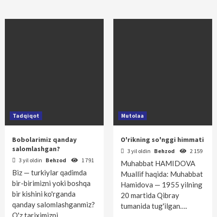
Tadqiqot
Mutolaa
Bobolarimiz qanday
O'rikning so'nggi himmati
salomlashgan?
3 yil oldin
Behzod
2 159
3 yil oldin
Behzod
1 791
Muhabbat HAMIDOVA
Biz — turkiylar qadimda
Muallif haqida: Muhabbat
bir-birimizni yoki boshqa
Hamidova — 1955 yilning
bir kishini ko'rganda
20 martida Qibray
qanday salomlashganmiz?
tumanida tug'ilgan….
O'z tariximizni