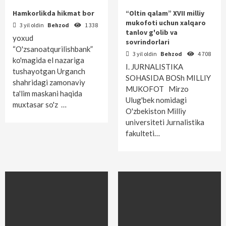
Hamkorlikda hikmat bor
“Oltin qalam” XVII milliy
mukofoti uchun xalqaro
3 yil oldin
Behzod
1 338
tanlov g'olib va
yoxud
sovrindorlari
“O'zsanoatqurilishbank”
3 yil oldin
Behzod
4 708
ko'magida el nazariga
I. JURNALISTIKA
tushayotgan Urganch
SOHASIDA BOSh MILLIY
shahridagi zamonaviy
MUKOFOT Mirzo
ta'lim maskani haqida
Ulug'bek nomidagi
muxtasar so'z …
O'zbekiston Milliy
universiteti Jurnalistika
fakulteti…