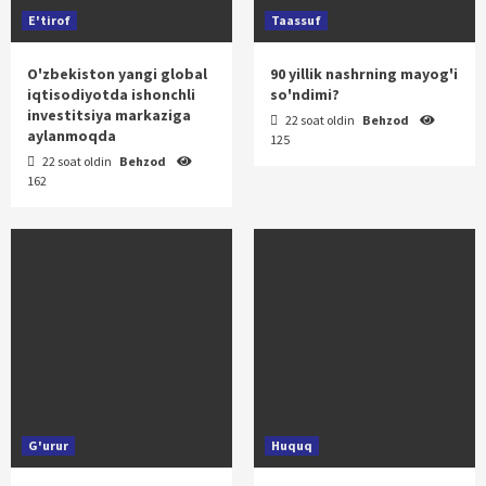
E'tirof
Taassuf
O'zbekiston yangi global
90 yillik nashrning mayog'i
iqtisodiyotda ishonchli
so'ndimi?
investitsiya markaziga
22 soat oldin
Behzod
aylanmoqda
125
22 soat oldin
Behzod
162
G'urur
Huquq