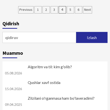
Maqolalar
Previous
1
2
3
4
5
6
Next
bo‘yicha
Qidirish
harakatlanish
Qidirshish:
Muammo
Algoritm va til: kim g'olib?
05.08.2026
Qushlar xavf ostida
15.04.2026
Zilzilani o'rganmasa ham bo'laveradimi?
09.04.2025