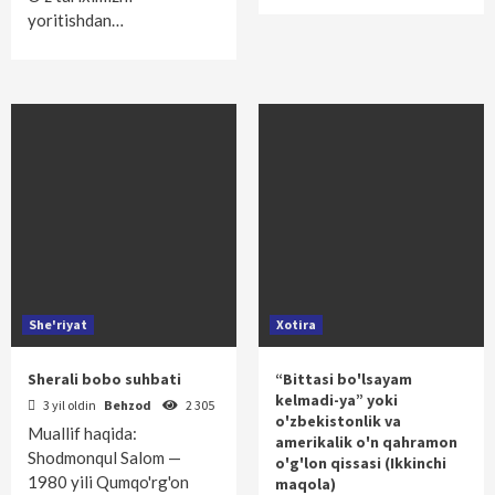
yoritishdan…
She'riyat
Xotira
Sherali bobo suhbati
“Bittasi bo'lsayam
kelmadi-ya” yoki
3 yil oldin
Behzod
2 305
o'zbekistonlik va
Muallif haqida:
amerikalik o'n qahramon
Shodmonqul Salom —
o'g'lon qissasi (Ikkinchi
1980 yili Qumqo'rg'on
maqola)