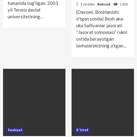
tumanida tug'ilgan. 2003
3 yil oldin
Behzod
1 630
yil Termiz davlat
(Davomi. Boshlanishi
universitetining…
o'tgan sonda) Besh aka-
uka Sallivanlar jasorati
“Jasorat solnomasi” rukni
ostida berayotgan
lavhalarimizning o'tgan…
Faoliyat
E'tirof