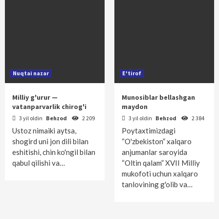
Nuqtai nazar
E'tirof
Milliy g'urur —
Munosiblar bellashgan
vatanparvarlik chirog'i
maydon
3 yil oldin
Behzod
2 209
3 yil oldin
Behzod
2 384
Ustoz nimaiki aytsa,
Poytaxtimizdagi
shogird uni jon dili bilan
“O'zbekiston” xalqaro
eshitishi, chin ko'ngil bilan
anjumanlar saroyida
qabul qilishi va…
“Oltin qalam” XVII Milliy
mukofoti uchun xalqaro
tanlovining g'olib va…