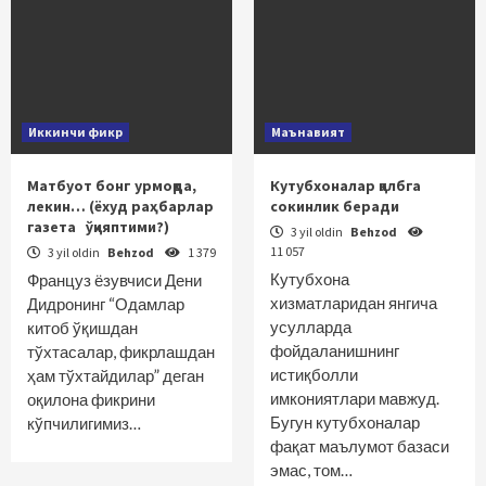
Иккинчи фикр
Маънавият
Матбуот бонг урмоқда,
Кутубхоналар қалбга
лекин… (ёхуд раҳбарлар
сокинлик беради
газета ўқияптими?)
3 yil oldin
Behzod
11 057
3 yil oldin
Behzod
1 379
Кутубхона
Француз ёзувчиси Дени
хизматларидан янгича
Дидронинг “Одамлар
усулларда
китоб ўқишдан
фойдаланишнинг
тўхтасалар, фикрлашдан
истиқболли
ҳам тўхтайдилар” деган
имкониятлари мавжуд.
оқилона фик­рини
Бугун кутубхоналар
кўпчилигимиз…
фақат маълумот базаси
эмас, том…