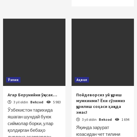
Ўзлик
Аҳвол
Агар Берунийни ўқисак…
Пойдеворсиз уй қуриш
мумкинми? Ёки сўзимиз
3 yil oldin
Behzod
5 983
қурилиш соҳаси ҳақида
Ўзбекистон тарихида
эмас!
яшаган шундай буюк
3 yil oldin
Behzod
1 694
сиймолар борки, улар
Яқинда зарурат
қолдирган бебаҳо
юзасидан чет тилини
дурдона асарлардан