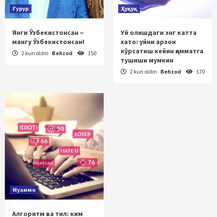
Ғурур
Ҳуқуқ
Янги Ўзбекистонсан –
Уй олишдаги энг катта
мангу Ўзбекистонсан!
хато: уйни арзон
кўрсатиш кейин қимматга
2 kun oldin
Behzod
150
тушиши мумкин
2 kun oldin
Behzod
170
Муаммо
Алгоритм ва тил: ким