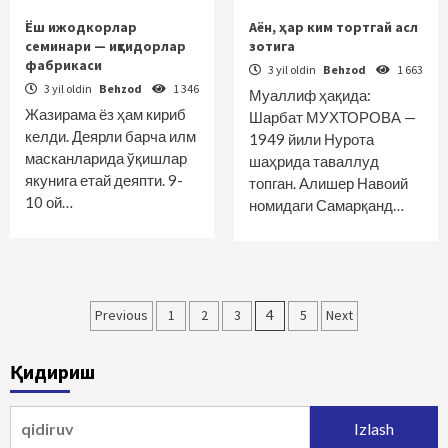
Ёш ижодкорлар
Аён, ҳар ким тортгай асл
семинари — иқтидорлар
зотига
фабрикаси
3 yil oldin
Behzod
1 663
3 yil oldin
Behzod
1 346
Муаллиф ҳақида:
Жазирама ёз ҳам кириб
Шарбат МУХТОРОВА —
келди. Деярли барча илм
1949 йили Нурота
масканларида ўқишлар
шаҳрида таваллуд
якунига етай деяпти. 9-
топган. Алишер Навоий
10 ой…
номидаги Самарқанд…
Maqolalar
Previous
1
2
3
4
5
Next
bo‘yicha
Қидириш
harakatlanish
Qidirshish: