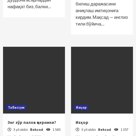
билиш даражасини
нафақат биз, балки…
аниқлаш имтиҳонига
кирдим. Мақсад — инглиз
тили бўйича…
Табассум
Изҳор
Энг зўр палов қаерники?
Изҳор
3 yil oldin
Behzod
1 545
3 yil oldin
Behzod
1 357