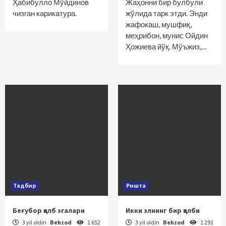
Ҳабибулло Мўйдинов
Жаҳонни бир булбули
чизган карикатура.
жўлида тарк этди. Энди
жафокаш, мушфиқ,
меҳрибон, мунис Ойдин
Ҳожиева йўқ. Мўъжиз,…
Тадбир
Ришта
Беғубор қалб эгалари
Икки элнинг бир қалби
3 yil oldin
Behzod
1 652
3 yil oldin
Behzod
1 291