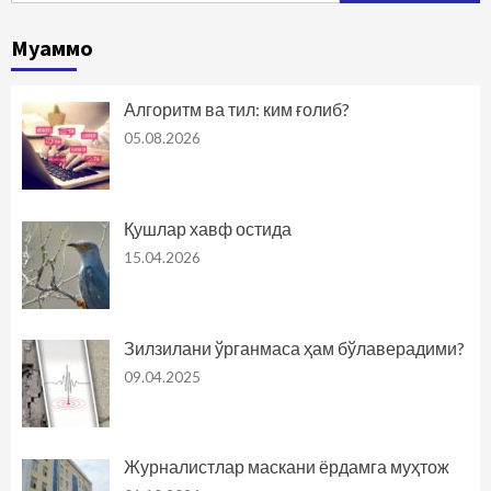
Муаммо
Алгоритм ва тил: ким ғолиб?
05.08.2026
Қушлар хавф остида
15.04.2026
Зилзилани ўрганмаса ҳам бўлаверадими?
09.04.2025
Журналистлар маскани ёрдамга муҳтож