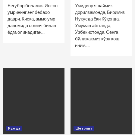
Беғубор болалик. Инсон
Умидвор яшаймиз
умрининг энг бебаҳо
дорилзамонда, Биримиз
даври. Қисқа, аммо умр
Нукусда ёки Қўқонда.
давомида соғинч билан
Умуман айтганда,
ёдга олинадиган…
Ўзбекистонда, Сенга
бўлажакмиз кўзу қош,
иним….
Мужда
Шеърият