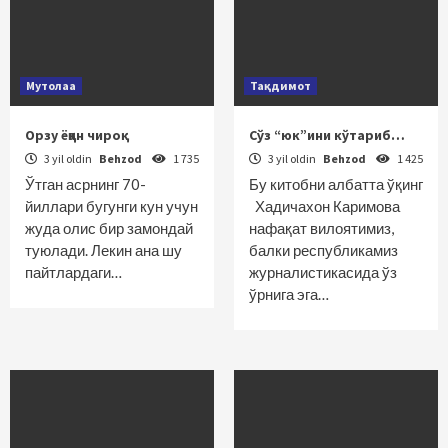
Мутолаа
Тақдимот
Орзу ёққан чироқ
Сўз “юк”ини кўтариб…
3 yil oldin
Behzod
1 735
3 yil oldin
Behzod
1 425
Ўтган асрнинг 70-
Бу китобни албатта ўқинг
йиллари бугунги кун учун
Хадичахон Каримова
жуда олис бир замондай
нафақат вилоятимиз,
туюлади. Лекин ана шу
балки республикамиз
пайтлардаги…
журналистикасида ўз
ўрнига эга…