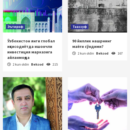
Эътироф
Таассуф
Ўзбекистон янги глобал
90 йиллик нашрнинг
иқтисодиётда ишончли
маёғи сўндими?
инвестиция марказига
2 kun oldin
Behzod
167
айланмоқда
2 kun oldin
Behzod
215