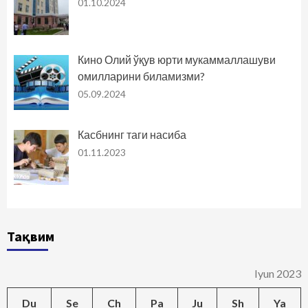
01.10.2024
Кино Олий ўқув юрти мукаммаллашуви
омилларини биламизми?
05.09.2024
Касбнинг таги насиба
01.11.2023
Тақвим
Iyun 2023
Du
Se
Ch
Pa
Ju
Sh
Ya