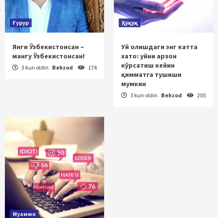
Ғурур
Ҳуқуқ
Янги Ўзбекистонсан –
Уй олишдаги энг катта
мангу Ўзбекистонсан!
хато: уйни арзон
кўрсатиш кейин
3 kun oldin
Behzod
174
қимматга тушиши
мумкин
3 kun oldin
Behzod
205
Муаммо