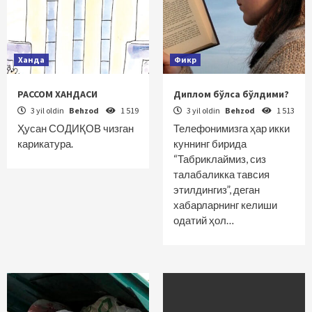
Ханда
Фикр
РАССОМ ХАНДАСИ
Диплом бўлса бўлдими?
3 yil oldin
Behzod
1 519
3 yil oldin
Behzod
1 513
Ҳусан СОДИҚОВ чизган
Телефонимизга ҳар икки
карикатура.
куннинг бирида
“Табриклаймиз, сиз
талабаликка тавсия
этилдингиз”, деган
хабарларнинг келиши
одатий ҳол…