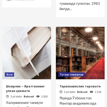
туманида туғилган. 1983
йилда…
Эссе
Туташ томирлар
Шоирлик – Яратганнинг
Тарихнавислик таровати
улкан ҳикмати
3 yil oldin
Behzod
1 218
3 yil oldin
Behzod
2 020
Яқинда Ўзбекистон
Халқимизнинг таниқли
Фанлар академиясида