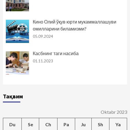
Кино Олий ўқув юрти мукаммаллашуви
омилларини биламизми?
05.09.2024
Касбнинг таги насиба
01.11.2023
Тақвим
Oktabr 2023
Du
Se
Ch
Pa
Ju
Sh
Ya