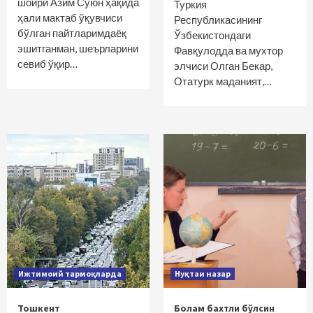
шоири Азим Суюн ҳақида
Туркия
ҳали мактаб ўқувчиси
Республикасининг
бўлган пайтларимдаёқ
Ўзбекистондаги
эшитганман, шеърларини
Фавқулодда ва мухтор
севиб ўқир…
элчиси Oлган Бекар,
Отатурк маданият,…
Ижтимоий тармоқларда
Нуқтаи назар
Тошкент
Болам бахтли бўлсин