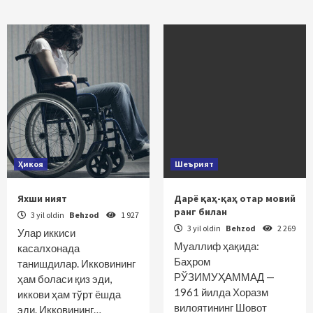
Ҳикоя
Шеърият
Яхши ният
Дарё қаҳ-қаҳ отар мовий
ранг билан
3 yil oldin
Behzod
1 927
3 yil oldin
Behzod
2 269
Улар иккиси
Муаллиф ҳақида:
касалхонада
Баҳром
танишдилар. Икковининг
РЎЗИМУҲАММАД —
ҳам боласи қиз эди,
1961 йилда Хоразм
иккови ҳам тўрт ёшда
вилоятининг Шовот
эди. Икковининг…