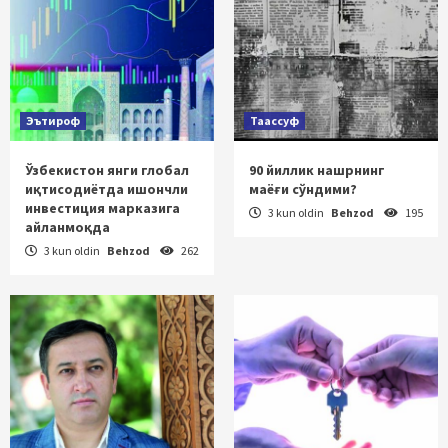
Эътироф
Таассуф
Ўзбекистон янги глобал
90 йиллик нашрнинг
иқтисодиётда ишончли
маёғи сўндими?
инвестиция марказига
3 kun oldin
Behzod
195
айланмоқда
3 kun oldin
Behzod
262