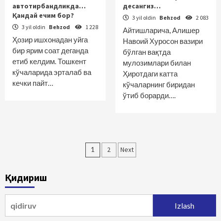
автотирбандликда…
десангиз…
Қандай ечим бор?
3 yil oldin
Behzod
2 083
3 yil oldin
Behzod
1 228
Айтишларича, Алишер
Ҳозир ишхонадан уйга
Навоий Хуросон вазири
бир ярим соат деганда
бўлган вақтда
етиб келдим. Тошкент
мулозимлари билан
кўчаларида эрталаб ва
Ҳиротдаги катта
кечки пайт…
кўчаларнинг биридан
ўтиб борарди….
Maqolalar
1
2
Next
bo‘yicha
Қидириш
harakatlanish
Qidirshish: