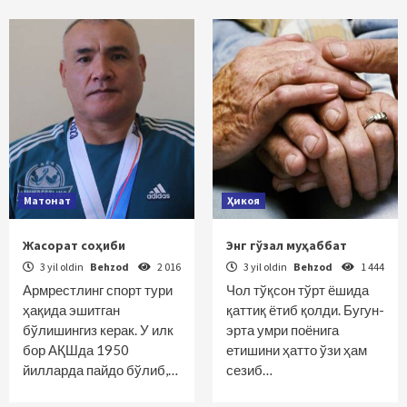
Матонат
Ҳикоя
Жасорат соҳиби
Энг гўзал муҳаббат
3 yil oldin
Behzod
2 016
3 yil oldin
Behzod
1 444
Армрестлинг спорт тури
Чол тўқсон тўрт ёшида
ҳақида эшитган
қаттиқ ётиб қолди. Бугун-
бўлишингиз керак. У илк
эрта умри поёнига
бор АҚШда 1950
етишини ҳатто ўзи ҳам
йилларда пайдо бўлиб,…
сезиб…