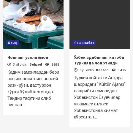
Оғриқ
Яхши хабар
Ноннинг уволи ёмон
Ўзбек адибининг китоби
Туркияда чоп этилди
3 yil oldin
Behzod
1 928
3 yil oldin
Behzod
1 436
Қадим замонлардан бери
Туркия пойтахти Анқара
нон инсониятнинг асосий
шаҳридаги “Kültür Ajansı”
ризқ–рўзи, дастурхон
нашриёти томонидан
кўрки бўлиб келмоқда.
Ўзбекистон Ёзувчилар
Тандир тафтини олиб
уюшмаси аъзоси,
пишган…
Ўзбекистонда хизмат
кўрсатган…