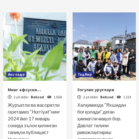
Акс-садо
Тадбир
Минг афсуски…
Эзгулик уруғлари
2 yil oldin
Behzod
1 654
2 yil oldin
Behzod
1 223
Журъатли ва жасоратли
Халқимизда “Яхшидан
газетамиз “Hurriyat”нинг
боғ қолади” деган
2024 йил 17 январь
ҳикматли мақол бор.
сонида эълон қилинган
Давлат тилини
таниқли пуб­лицист
ривожлантириш