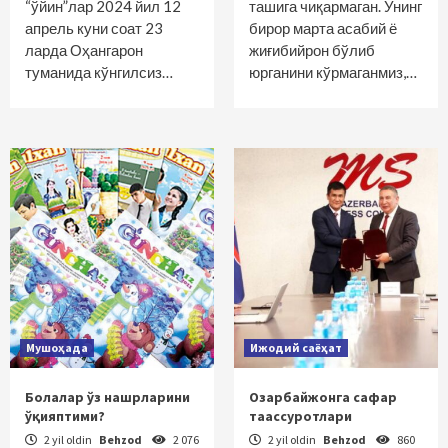
“ўйин”лар 2024 йил 12
ташига чиқармаган. Унинг
апрель куни соат 23
бирор марта асабий ё
ларда Оҳангарон
жиғибийрон бўлиб
туманида кўнгилсиз…
юрганини кўрмаганмиз,…
Мушоҳада
Ижодий саёҳат
Болалар ўз нашрларини
Озарбайжонга сафар
ўқияптими?
таассуротлари
2 yil oldin
Behzod
2 076
2 yil oldin
Behzod
860