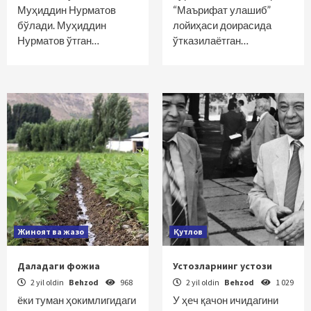
Муҳиддин Нурматов
“Маърифат улашиб”
бўлади. Муҳиддин
лойиҳаси доирасида
Нурматов ўтган…
ўтказилаётган…
Жиноят ва жазо
Қутлов
Даладаги фожиа
Устозларнинг устози
2 yil oldin
Behzod
968
2 yil oldin
Behzod
1 029
ёки туман ҳокимлигидаги
У ҳеч қачон ичидагини