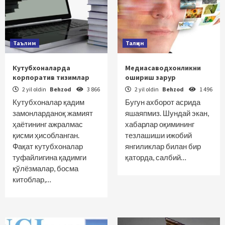
Таълим
Талқин
Кутубхоналарда
Медиасаводхонликни
корпоратив тизимлар
ошириш зарур
2 yil oldin
Behzod
3 866
2 yil oldin
Behzod
1 496
Кутубхоналар қадим
Бугун ахборот асрида
замонларданоқ жамият
яшаяпмиз. Шундай экан,
ҳаётининг ажралмас
хабарлар оқимининг
қисми ҳисобланган.
тезлашиши ижобий
Фақат кутубхоналар
янгиликлар билан бир
туфайлигина қадимги
қаторда, салбий…
қўлёзмалар, босма
китоблар,…