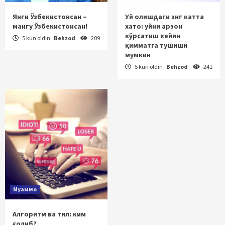
Янги Ўзбекистонсан –
Уй олишдаги энг катта
мангу Ўзбекистонсан!
хато: уйни арзон
кўрсатиш кейин
5 kun oldin
Behzod
209
қимматга тушиши
мумкин
5 kun oldin
Behzod
241
Муаммо
Алгоритм ва тил: ким
ғолиб?