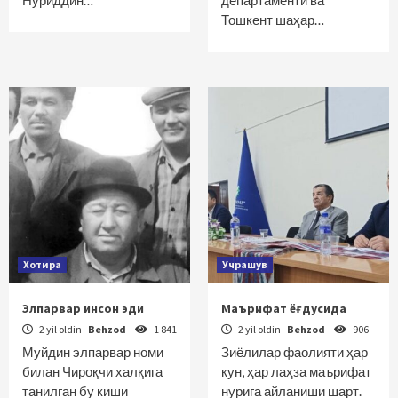
Нуриддин…
департаменти ва
Тошкент шаҳар…
Хотира
Учрашув
Элпарвар инсон эди
Маърифат ёғдусида
2 yil oldin
Behzod
1 841
2 yil oldin
Behzod
906
Муйдин элпарвар номи
Зиёлилар фаолияти ҳар
билан Чироқчи халқига
кун, ҳар лаҳза маърифат
танилган бу киши
нурига айланиши шарт.