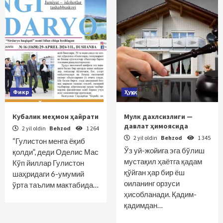
Фикр
Ҳуқуқ
Кубалик меҳмон ҳайрати
Мулк дахлсизлиги —
давлат ҳимоясида
2 yil oldin
Behzod
1 264
2 yil oldin
Behzod
1 345
“Гулистон менга ёқиб
Ўз уй-жойига эга бўлиш
қолди”, деди Оделис Мас
мус­тақил ҳаётга қадам
Кўп йиллар Гулистон
қўйган ҳар бир ёш
шаҳридаги 6-умумий
оиланинг орзуси
ўрта таълим мактабида…
ҳисобланади. Қадим-
қадимдан…