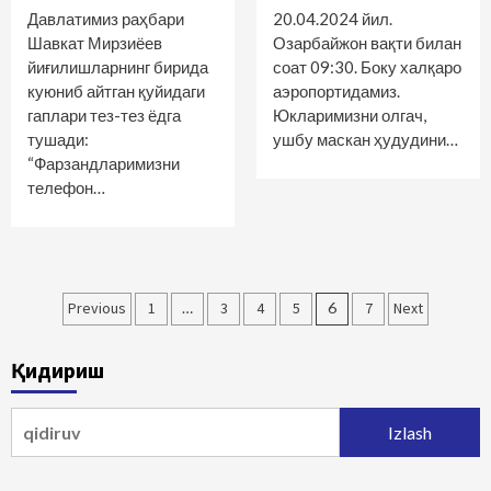
Давлатимиз раҳбари
20.04.2024 йил.
Шавкат Мирзиёев
Озарбайжон вақти билан
йиғилишларнинг бирида
соат 09:30. Боку халқаро
куюниб айтган қуйидаги
аэропортидамиз.
гаплари тез-тез ёдга
Юкларимизни олгач,
тушади:
ушбу маскан ҳудудини…
“Фарзандларимизни
телефон…
Maqolalar
Previous
1
…
3
4
5
6
7
Next
bo‘yicha
Қидириш
harakatlanish
Qidirshish: