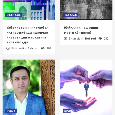
Эътироф
Таассуф
Ўзбекистон янги глобал
90 йиллик нашрнинг
иқтисодиётда ишончли
маёғи сўндими?
инвестиция марказига
5 kun oldin
Behzod
232
айланмоқда
5 kun oldin
Behzod
303
Ғурур
Ҳуқуқ