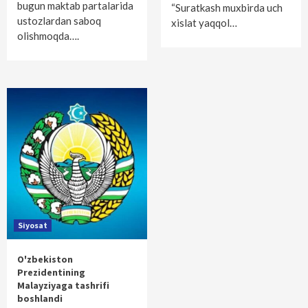
bugun maktab partalarida
“Suratkash muxbirda uch
ustozlardan saboq
xislat yaqqol…
olishmoqda….
Siyosat
O'zbekiston
Prezidentining
Malayziyaga tashrifi
boshlandi