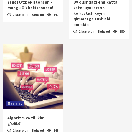
Yangi O'zbekistonsan –
Uy olishdagi eng katta
mangu O'zbekistonsan!
xato: uyni arzon
ko'rsatish keyin
2 kun oldin
Behzod
142
qimmatga tushishi
mumkin
2 kun oldin
Behzod
159
Muammo
Algoritm va til: kim
g'olib?
2 kun oldin
Behzod
143