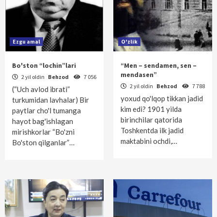
Ezgu amal
O'zlik
Bo'ston “lochin”lari
“Men – sendamen, sen –
mendasen”
2 yil oldin
Behzod
7 056
2 yil oldin
Behzod
7 788
(“Uch avlod ibrati”
yoxud qo'lqop tikkan jadid
turkumidan lavhalar) Bir
kim edi? 1901 yilda
paytlar cho'l tumanga
birinchilar qatorida
hayot bag'ishlagan
Toshkentda ilk jadid
mirishkorlar “Bo'zni
maktabini ochdi,…
Bo'ston qilganlar”…