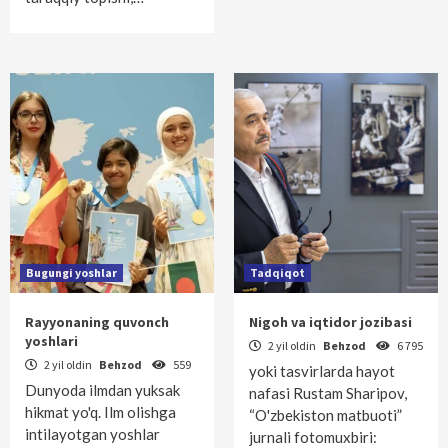
Bugungi yoshlar
Tadqiqot
Rayyonaning quvonch
Nigoh va iqtidor jozibasi
yoshlari
2 yil oldin
Behzod
6 795
2 yil oldin
Behzod
559
yoki tasvirlarda hayot
Dunyoda ilmdan yuksak
nafasi Rustam Sharipov,
hikmat yo'q. Ilm olishga
“O'zbekiston matbuoti”
intilayotgan yoshlar
jurnali fotomuxbiri: