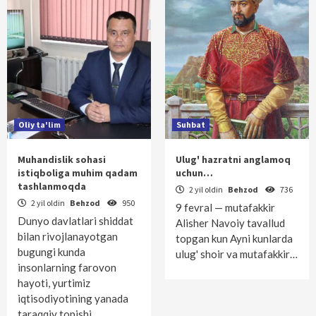
Oliy ta'lim
Suhbat
Muhandislik sohasi
Ulug' hazratni anglamoq
istiqboliga muhim qadam
uchun…
tashlanmoqda
2 yil oldin
Behzod
736
2 yil oldin
Behzod
950
9 fevral — mutafakkir
Dunyo davlatlari shiddat
Alisher Navoiy tavallud
bilan rivojlanayotgan
topgan kun Ayni kunlarda
bugungi kunda
ulug' shoir va mutafakkir…
insonlarning farovon
hayoti, yurtimiz
iqtisodiyotining yanada
taraqqiy topishi,…