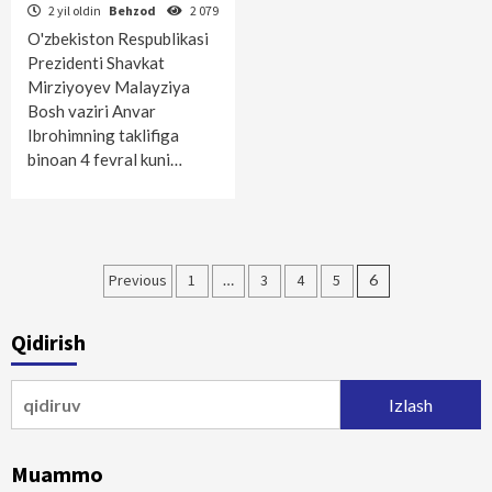
2 yil oldin
Behzod
2 079
O'zbekiston Respublikasi
Prezidenti Shavkat
Mirziyoyev Malayziya
Bosh vaziri Anvar
Ibrohimning taklifiga
binoan 4 fevral kuni…
Maqolalar
Previous
1
…
3
4
5
6
bo‘yicha
Qidirish
harakatlanish
Qidirshish:
Muammo