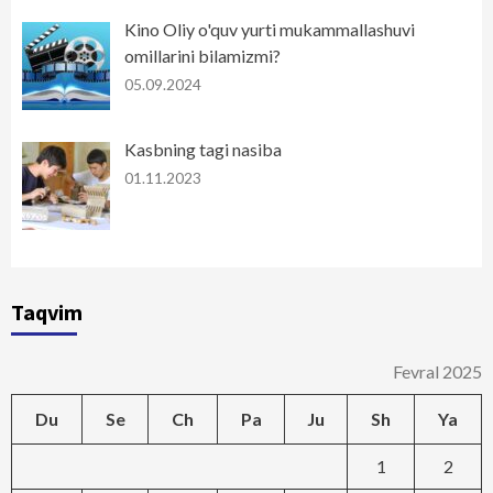
Kino Oliy o'quv yurti mukammallashuvi
omillarini bilamizmi?
05.09.2024
Kasbning tagi nasiba
01.11.2023
Taqvim
Fevral 2025
Du
Se
Ch
Pa
Ju
Sh
Ya
1
2