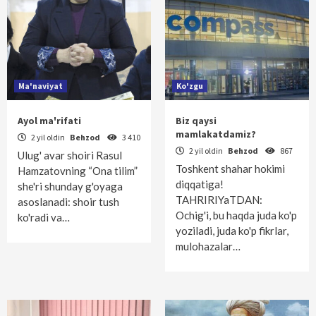
Ma'naviyat
Ko'zgu
Ayol ma'rifati
Biz qaysi
mamlakatdamiz?
2 yil oldin
Behzod
3 410
2 yil oldin
Behzod
867
Ulug' avar shoiri Rasul
Toshkent shahar hokimi
Hamzatovning “Ona tilim”
diqqatiga!
she'ri shunday g'oyaga
TAHRIRIYaTDAN:
asoslanadi: shoir tush
Ochig'i, bu haqda juda ko'p
ko'radi va…
yoziladi, juda ko'p fikrlar,
mulohazalar…