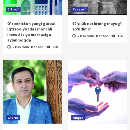
E'tirof
Taassuf
O'zbekiston yangi global
90 yillik nashrning mayog'i
iqtisodiyotda ishonchli
so'ndimi?
investitsiya markaziga
2 kun oldin
Behzod
156
aylanmoqda
2 kun oldin
Behzod
200
G'urur
Huquq