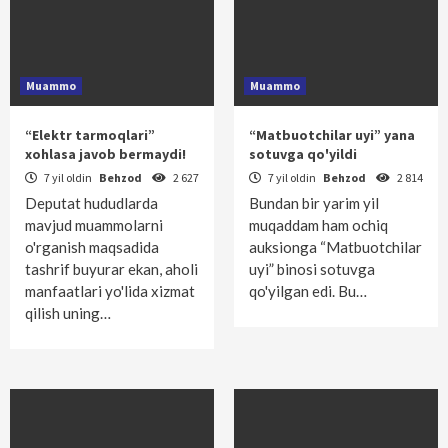
Muammo
Muammo
“Elektr tarmoqlari”
“Matbuotchilar uyi” yana
xohlasa javob bermaydi!
sotuvga qo'yildi
7 yil oldin
Behzod
2 627
7 yil oldin
Behzod
2 814
Deputat hududlarda
Bundan bir yarim yil
mavjud muammolarni
muqaddam ham ochiq
o'rganish maqsadida
auksionga “Matbuotchilar
tashrif buyurar ekan, aholi
uyi” binosi sotuvga
manfaatlari yo'lida xizmat
qo'yilgan edi. Bu…
qilish uning…