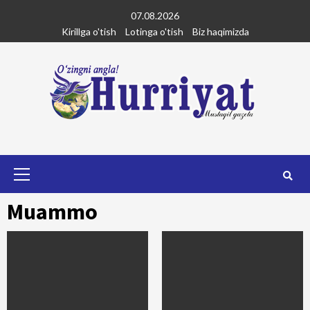
Skip
07.08.2026
to
Kirillga o'tish
Lotinga o'tish
Biz haqimizda
content
Primary
Menu
Muammo