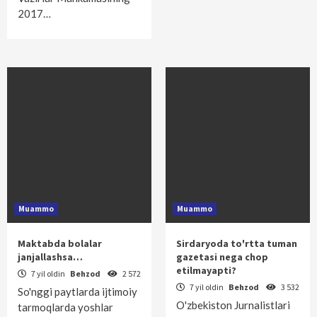
2017…
Muammo
Muammo
Maktabda bolalar
Sirdaryoda to'rtta tuman
janjallashsa…
gazetasi nega chop
etilmayapti?
7 yil oldin
Behzod
2 572
7 yil oldin
Behzod
3 532
So'nggi paytlarda ijtimoiy
O'zbekiston Jurnalistlari
tarmoqlarda yoshlar