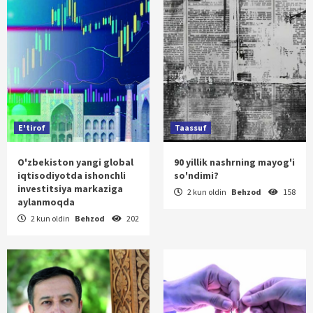
E'tirof
Taassuf
O'zbekiston yangi global
90 yillik nashrning mayog'i
iqtisodiyotda ishonchli
so'ndimi?
investitsiya markaziga
2 kun oldin
Behzod
158
aylanmoqda
2 kun oldin
Behzod
202