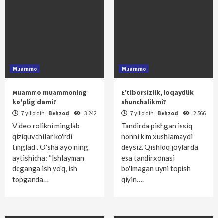
Muammo
Muammo
Muammo muammoning
E'tiborsizlik, loqaydlik
ko'pligidami?
shunchalikmi?
7 yil oldin
Behzod
3 242
7 yil oldin
Behzod
2 566
Video rolikni minglab
Tandirda pishgan issiq
qiziquvchilar ko'rdi,
nonni kim xushlamaydi
tingladi. O'sha ayolning
deysiz. Qishloq joylarda
aytishicha: “Ishlayman
esa tandirxonasi
deganga ish yo'q, ish
bo'lmagan uyni topish
topganda…
qiyin….