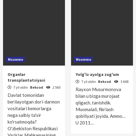
Muammo
Muammo
Organlar
Yolg'iz ayolga zug'um
transplantatsiyasi
7 yil oldin
Behzod
3 648
7 yil oldin
Behzod
2 560
Rayxon Musurmonova
Davlat tomonidan
bilan u bizga murojaat
berilayotgan dori-darmon
qilgach, tanishdik.
vositalari bemorlarga
Muomalali, fikrlash
nega salbiy ta'sir
qobiliyati joyida. Ammo…
ko'rsatmoqda?
U 2011…
O'zbekiston Respublikasi
Vazirlar Mahkamasining