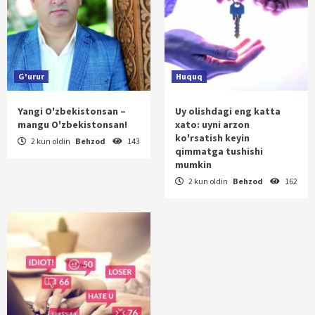
G'urur
Huquq
Yangi O'zbekistonsan –
Uy olishdagi eng katta
mangu O'zbekistonsan!
xato: uyni arzon
ko'rsatish keyin
2 kun oldin
Behzod
143
qimmatga tushishi
mumkin
2 kun oldin
Behzod
162