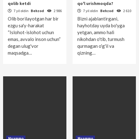
qolib ketdi
qo'l urishmoqda?
7 yil oldin
Behzod
2 986
7 yil oldin
Behzod
2 610
Olib borilayotgan har bir
Bizni ajablantirgani,
ezgu sa'y-harakat
hayhotday uyda bo'yga
“Islohot-islohot uchun
yetgan, ammo hali
emas, avvalo inson uchun”
nikohdan o'tib, turmush
degan ulug'vor
qurmagan o'g'il va
maqsadga…
qizning…
Muammo
Muammo