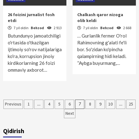
26 foizini jurnalist fosh
Chalkash qaror nizoga
etdi
olib keldi
7 yil oldin
Behzod
2 913
7 yil oldin
Behzod
2 668
Butundunyo jamoatchiligi
… Gurlanlik fermer O'rol
o'rtasida o'tkazilgan
Rahimovning g'alati fe'li
ijtimoiy so'rov natijalariga
bor. So'zidan ko'pincha
ko'ra, korrupsion jinoiy
qalampirning hidi keladi.
kirdikorlarning 26 foizi
“Aybga buyurmang,…
ommaviy axborot…
Maqolalar
Previous
1
…
4
5
6
7
8
9
10
…
25
bo‘yicha
Next
harakatlanish
Qidirish