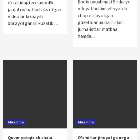
ijodiy uyushmasi Sirdaryo
o'rtasidagi zo'ravonlik,
viloyat bo'limi viloyatda
janjal oqibatlari aks etgan
chop etilayotgan
videolar ko'payib
gazetalar muharrirlari,
borayotganini kuzatib,…
jurnalistlar, matbaa
hamda…
Muammo
Muammo
Quvur yotqizish chala
O'smirlar jinoyatga nega