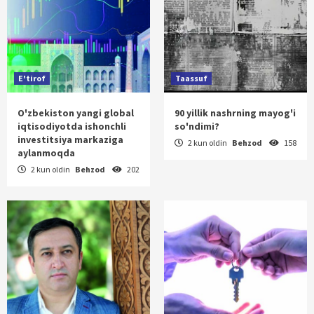
E'tirof
Taassuf
O'zbekiston yangi global
90 yillik nashrning mayog'i
iqtisodiyotda ishonchli
so'ndimi?
investitsiya markaziga
2 kun oldin
Behzod
158
aylanmoqda
2 kun oldin
Behzod
202