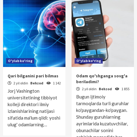
O'ylab ko'ring
O'ylab ko'ring
Qari bilganini pari bilmas
Odam qo'shganga sovg'a
beriladimi?
2 yil oldin
Behzod
1 142
2 yil oldin
Behzod
1 855
Jorj Vashington
Bugun ijtimoiy
universitetining tibbiyot
tarmoqlarda turli guruhlar
kolleji direktori ilmiy
ko'paygandan-ko'paygan.
izlanishlarining natijasi
Shunday guruhlarning
sifatida ma'lum qildi: yoshi
ayrimlarida kuzatuvchilar,
ulug' odamlarning…
obunachilar sonini