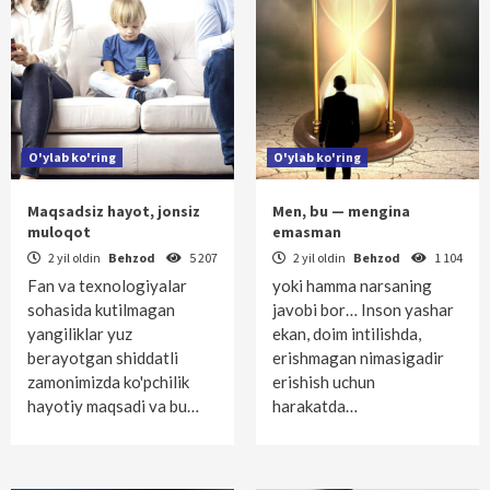
O'ylab ko'ring
O'ylab ko'ring
Maqsadsiz hayot, jonsiz
Men, bu — mengina
muloqot
emasman
2 yil oldin
Behzod
5 207
2 yil oldin
Behzod
1 104
Fan va texnologiyalar
yoki hamma narsaning
sohasida kutilmagan
javobi bor… Inson yashar
yangiliklar yuz
ekan, doim intilishda,
berayotgan shiddatli
erishmagan nimasigadir
zamonimizda ko'pchilik
erishish uchun
hayotiy maqsadi va bu…
harakatda…