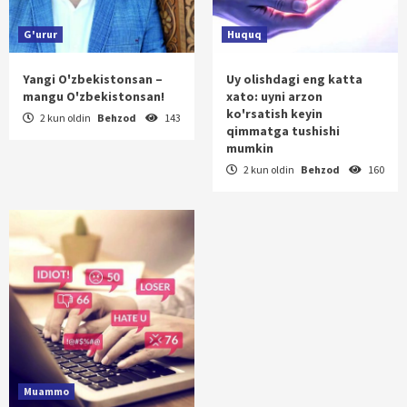
G'urur
Huquq
Yangi O'zbekistonsan –
Uy olishdagi eng katta
mangu O'zbekistonsan!
xato: uyni arzon
ko'rsatish keyin
2 kun oldin
Behzod
143
qimmatga tushishi
mumkin
2 kun oldin
Behzod
160
Muammo