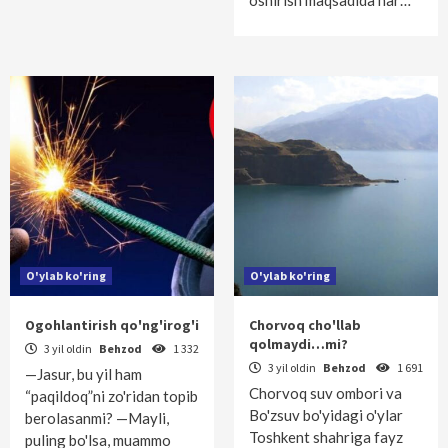
oshirish maqsadida har…
O'ylab ko'ring
O'ylab ko'ring
Ogohlantirish qo'ng'irog'i
Chorvoq cho'llab
qolmaydi…mi?
3 yil oldin
Behzod
1 332
3 yil oldin
Behzod
1 691
—Jasur, bu yil ham
Chorvoq suv ombori va
“paqildoq”ni zo'ridan topib
Bo'zsuv bo'yidagi o'ylar
berolasanmi? —Mayli,
Toshkent shahriga fayz
puling bo'lsa, muammo