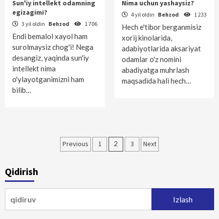
Sun'iy intellekt odamning
Nima uchun yashaysiz?
egizagimi?
4 yil oldin
Behzod
1 233
3 yil oldin
Behzod
1 706
Hech e'tibor berganmisiz
Endi bemalol xayol ham
xorij kinolarida,
surolmaysiz chog'i! Nega
adabiyotlarida aksariyat
desangiz, yaqinda sun'iy
odamlar o'z nomini
intellekt nima
abadiyatga muhrlash
o'ylayotganimizni ham
maqsadida hali hech…
bilib…
Maqolalar
Previous
1
2
3
Next
bo‘yicha
Qidirish
harakatlanish
Qidirshish: