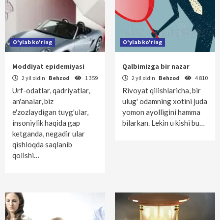
O'ylab ko'ring
O'ylab ko'ring
Moddiyat epidemiyasi
Qalbimizga bir nazar
2 yil oldin
Behzod
1 359
2 yil oldin
Behzod
4 810
Urf-odatlar, qadriyatlar,
Rivoyat qilishlaricha, bir
an'analar, biz
ulug' odamning xotini juda
e'zozlaydigan tuyg'ular,
yomon ayolligini hamma
insoniylik haqida gap
bilarkan. Lekin u kishi bu…
ketganda, negadir ular
qishloqda saqlanib
qolishi…