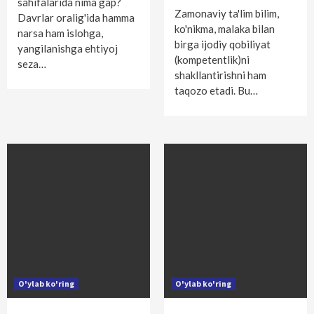
sahifalarida nima gap?
Zamonaviy ta'lim bilim,
Davrlar oralig'ida hamma
ko'nikma, malaka bilan
narsa ham islohga,
birga ijodiy qobiliyat
yangilanishga ehtiyoj
(kompetentlik)ni
seza…
shakllantirishni ham
taqozo etadi. Bu…
O'ylab ko'ring
O'ylab ko'ring