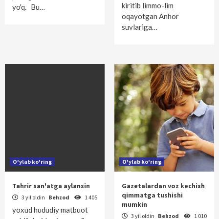
kiritib limmo-lim
yo'q. Bu…
oqayotgan Anhor
suvlariga…
O'ylab ko'ring
O'ylab ko'ring
Tahrir san'atga aylansin
Gazetalardan voz kechish
qimmatga tushishi
3 yil oldin
Behzod
1 405
mumkin
yoxud hududiy matbuot
3 yil oldin
Behzod
1 010