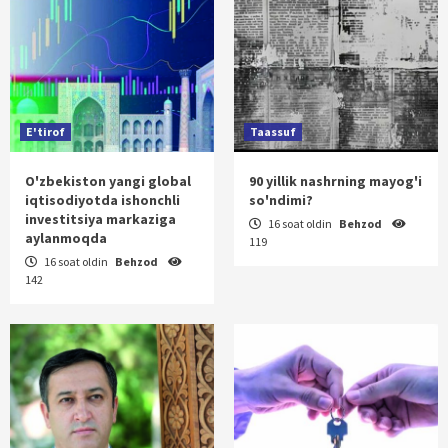
E'tirof
Taassuf
O'zbekiston yangi global
90 yillik nashrning mayog'i
iqtisodiyotda ishonchli
so'ndimi?
investitsiya markaziga
16 soat oldin
Behzod
aylanmoqda
119
16 soat oldin
Behzod
142