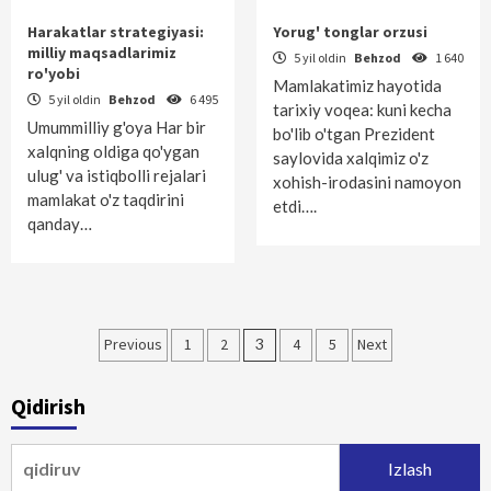
Harakatlar strategiyasi:
Yorug' tonglar orzusi
milliy maqsadlarimiz
5 yil oldin
Behzod
1 640
ro'yobi
Mamlakatimiz hayotida
5 yil oldin
Behzod
6 495
tarixiy voqea: kuni kecha
Umummilliy g'oya Har bir
bo'lib o'tgan Prezident
xalqning oldiga qo'ygan
saylovida xalqimiz o'z
ulug' va istiqbolli rejalari
xohish-irodasini namoyon
mamlakat o'z taqdirini
etdi….
qanday…
Maqolalar
Previous
1
2
3
4
5
Next
bo‘yicha
Qidirish
harakatlanish
Qidirshish: