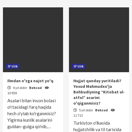
O'zlik
O'zlik
Ilmdan o'zga najot yo'q
Hujjat qanday yuritiladi?
Yoxud Mahmudxo'ja
4 yil oldin
Behzod
Behbudiyning “Kitobat ul-
10 959
atfol” asarini
Asalari bilan inson bolasi
o'qiganmisiz?
o'rtasidagi farq haqida
5 yil oldin
Behzod
hech o'ylab ko'rganmisiz?
11 713
Yigirma kunlik asalarini
Turkiston o'lkasida
guldan–gulga qo'nib,…
hujjatchilik va til tarixida