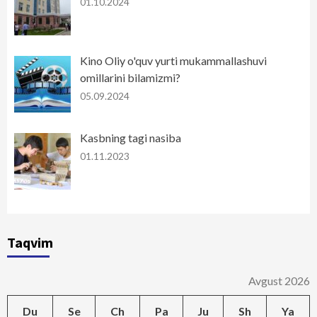
01.10.2024
Kino Oliy o'quv yurti mukammallashuvi
omillarini bilamizmi?
05.09.2024
Kasbning tagi nasiba
01.11.2023
Taqvim
Avgust 2026
Du
Se
Ch
Pa
Ju
Sh
Ya