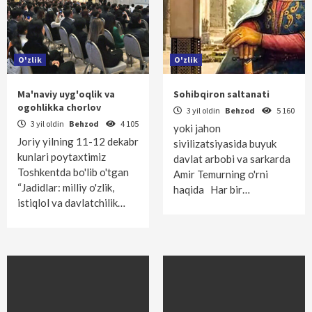
O'zlik
O'zlik
Ma'naviy uyg'oqlik va
Sohibqiron saltanati
ogohlikka chorlov
3 yil oldin
Behzod
5 160
3 yil oldin
Behzod
4 105
yoki jahon
Joriy yilning 11-12 dekabr
sivilizatsiyasida buyuk
kunlari poytaxtimiz
davlat arbobi va sarkarda
Toshkentda bo'lib o'tgan
Amir Temurning o'rni
“Jadidlar: milliy o'zlik,
haqida Har bir…
istiqlol va davlatchilik…