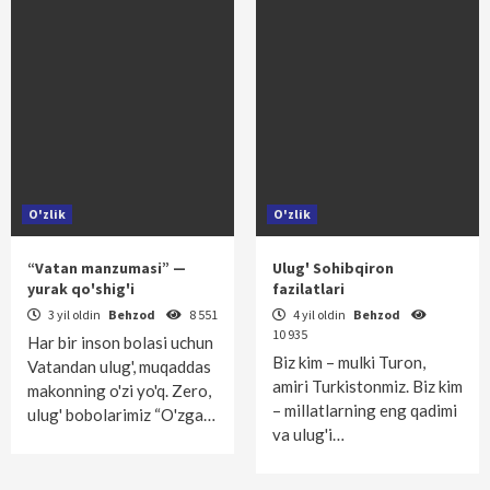
O'zlik
O'zlik
“Vatan manzumasi” —
Ulug' Sohibqiron
yurak qo'shig'i
fazilatlari
3 yil oldin
Behzod
8 551
4 yil oldin
Behzod
10 935
Har bir inson bolasi uchun
Biz kim – mulki Turon,
Vatandan ulug', muqaddas
amiri Turkistonmiz. Biz kim
makonning o'zi yo'q. Zero,
– millatlarning eng qadimi
ulug' bobolarimiz “O'zga…
va ulug'i…