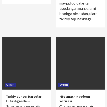
mavjud qoidalarga
asoslangan manbalarni
hisobga olmasdan, ularni
tarixiy tajribasidagi…
O'zlik
O'zlik
Turkiy dunyo: Daryolar
«Bosmachi» bobom
tutashganda…
xotirasi
5 yil oldin
Behzod
5 yil oldin
Behzod