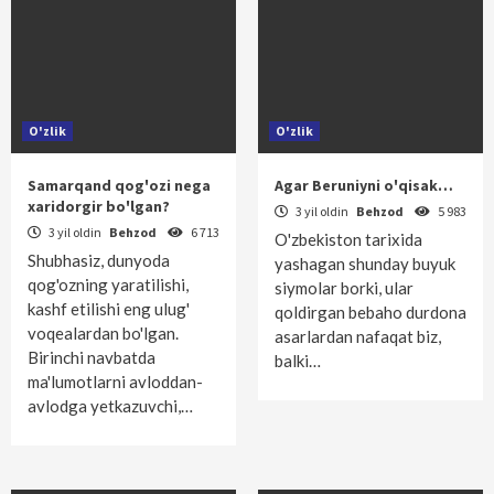
O'zlik
O'zlik
Samarqand qog'ozi nega
Agar Beruniyni o'qisak…
xaridorgir bo'lgan?
3 yil oldin
Behzod
5 983
3 yil oldin
Behzod
6 713
O'zbekiston tarixida
Shubhasiz, dunyoda
yashagan shunday buyuk
qog'ozning yaratilishi,
siymolar borki, ular
kashf etilishi eng ulug'
qoldirgan bebaho durdona
voqealardan bo'lgan.
asarlardan nafaqat biz,
Birinchi navbatda
balki…
ma'lumotlarni avloddan-
avlodga yetkazuvchi,…