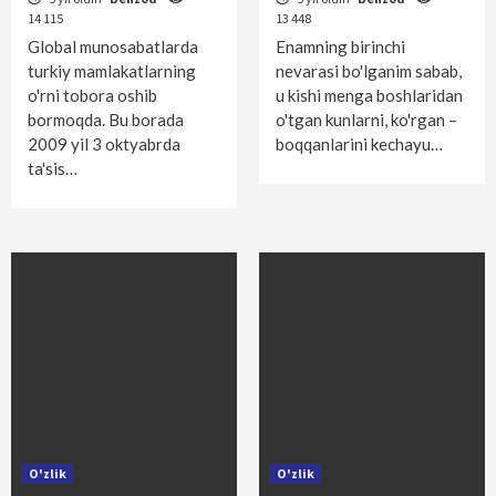
14 115
13 448
Global munosabatlarda
Enamning birinchi
turkiy mamlakatlarning
nevarasi bo'lganim sabab,
o'rni tobora oshib
u kishi menga boshlaridan
bormoqda. Bu borada
o'tgan kunlarni, ko'rgan –
2009 yil 3 oktyabrda
boqqanlarini kechayu…
ta'sis…
O'zlik
O'zlik