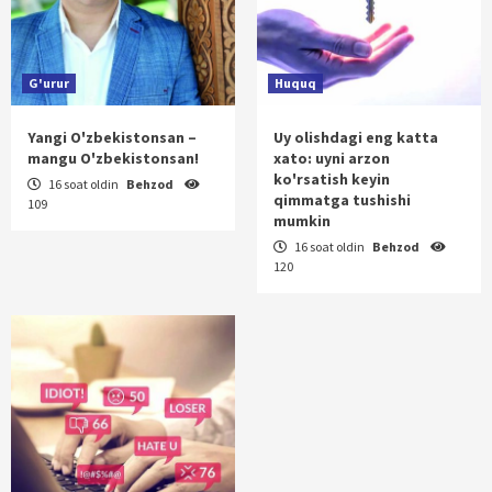
G'urur
Huquq
Yangi O'zbekistonsan –
Uy olishdagi eng katta
mangu O'zbekistonsan!
xato: uyni arzon
ko'rsatish keyin
16 soat oldin
Behzod
qimmatga tushishi
109
mumkin
16 soat oldin
Behzod
120