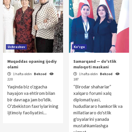
Uchrashuv
Ko'zgu
Muqaddas opaning ijodiy
Samarqand — do'stlik
olami
muloqoti maskani
1 hafta oldin
Behzod
1 hafta oldin
Behzod
220
187
Yaqinda biz o'zgacha
“Birodar shaharlar”
hayajon va ehtirom bilan
xalqaro forumi xalq
bir davraga jam bo'ldik.
diplomatiyasi,
O'zbekiston faxriylarining
hududlararo hamkorlik va
ijtimoiy faoliyatini…
millatlararo do'stlik
g'oyalarini yanada
mustahkamlashga