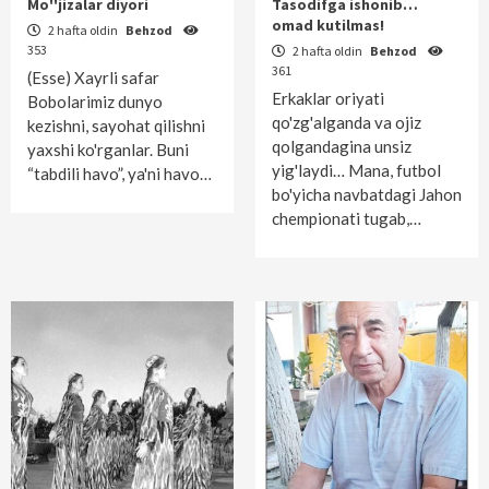
Mo''jizalar diyori
Tasodifga ishonib…
omad kutilmas!
2 hafta oldin
Behzod
353
2 hafta oldin
Behzod
361
(Esse) Xayrli safar
Erkaklar oriyati
Bobolarimiz dunyo
qo'zg'alganda va ojiz
kezishni, sayohat qilishni
qolgandagina unsiz
yaxshi ko'rganlar. Buni
yig'laydi… Mana, futbol
“tabdili havo”, ya'ni havo…
bo'yicha navbatdagi Jahon
chempionati tugab,…