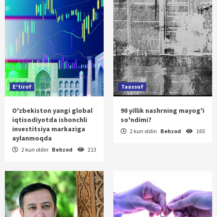
E'tirof
Taassuf
O'zbekiston yangi global
90 yillik nashrning mayog'i
iqtisodiyotda ishonchli
so'ndimi?
investitsiya markaziga
2 kun oldin
Behzod
165
aylanmoqda
2 kun oldin
Behzod
213