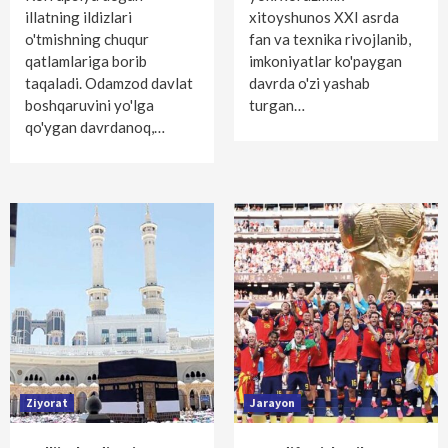
illatning ildizlari
xitoyshunos XXI asrda
o'tmishning chuqur
fan va texnika rivojlanib,
qatlamlariga borib
imkoniyatlar ko'paygan
taqaladi. Odamzod davlat
davrda o'zi yashab
boshqaruvini yo'lga
turgan…
qo'ygan davrdanoq,…
Ziyorat
Jarayon