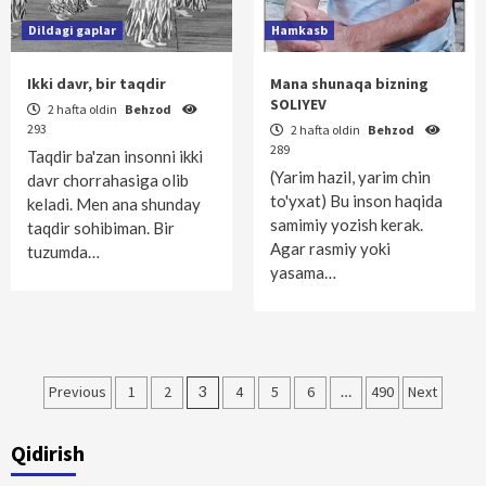
Dildagi gaplar
Hamkasb
Ikki davr, bir taqdir
Mana shunaqa bizning
SOLIYEV
2 hafta oldin
Behzod
293
2 hafta oldin
Behzod
289
Taqdir ba'zan insonni ikki
(Yarim hazil, yarim chin
davr chorrahasiga olib
to'yxat) Bu inson haqida
keladi. Men ana shunday
samimiy yozish kerak.
taqdir sohibiman. Bir
Agar rasmiy yoki
tuzumda…
yasama…
Maqolalar
Previous
1
2
3
4
5
6
…
490
Next
bo‘yicha
Qidirish
harakatlanish