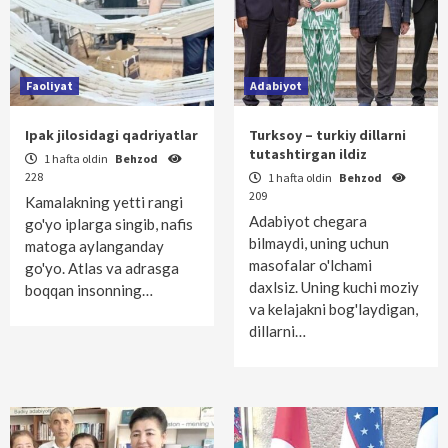
Faoliyat
Adabiyot
Ipak jilosidagi qadriyatlar
Turksoy – turkiy dillarni
tutashtirgan ildiz
1 hafta oldin
Behzod
228
1 hafta oldin
Behzod
209
Kamalakning yetti rangi
Adabiyot chegara
go'yo iplarga singib, nafis
bilmaydi, uning uchun
matoga aylanganday
masofalar o'lchami
go'yo. Atlas va adrasga
daxlsiz. Uning kuchi moziy
boqqan insonning…
va kelajakni bog'laydigan,
dillarni…