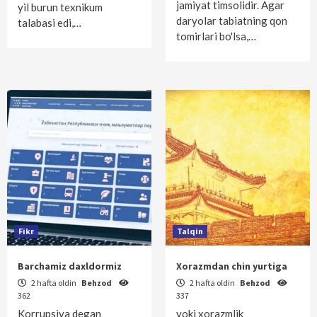
jamiyat timsolidir. Agar
yil burun texnikum
daryolar tabiatning qon
talabasi edi,…
tomirlari bo'lsa,…
Fikr
Talqin
Barchamiz daxldormiz
Xorazmdan chin yurtiga
2 hafta oldin
Behzod
2 hafta oldin
Behzod
362
337
Korrupsiya degan
yoki xorazmlik