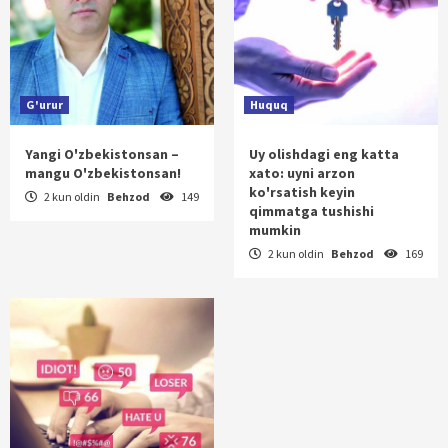
G'urur
Huquq
Yangi O'zbekistonsan –
Uy olishdagi eng katta
mangu O'zbekistonsan!
xato: uyni arzon
ko'rsatish keyin
2 kun oldin
Behzod
149
qimmatga tushishi
mumkin
2 kun oldin
Behzod
169