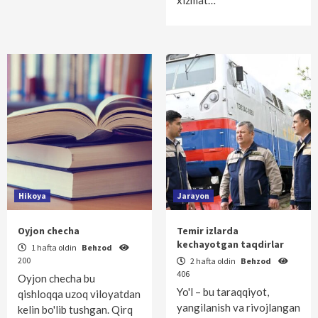
xizmat…
Hikoya
Jarayon
Oyjon checha
Temir izlarda
kechayotgan taqdirlar
1 hafta oldin
Behzod
200
2 hafta oldin
Behzod
406
Oyjon checha bu
Yo'l – bu taraqqiyot,
qishloqqa uzoq viloyatdan
yangilanish va rivojlangan
kelin bo'lib tushgan. Qirq